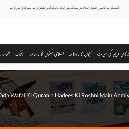
رگانِ دین کی سیرت
بچوں کا ماہنامہ
اسلامی بہنوں کا ماہنامہ
بکنگ
شمارے
ada Wafai KI Quran o Hadees Ki Roshni Main Ahmiy