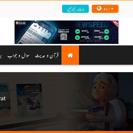
اردو
ماہنامہ خواتین
قرآن و حدیث
سوال و جواب
بز
at