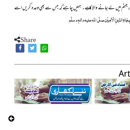
ر جہنّم میں لے جانے والا کام
ہے۔ ہمیں چاہئے کہ جس سے بھی وعدہ کریں اسے
بِجَاہِ النّبیِّ الْاَمِیْن صلَّی اللہ علیہ واٰلہٖ وسلَّم
Share
Art