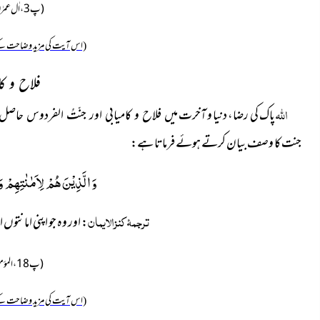
(پ3، اٰل عمرٰن: 76)
(اس آیت کی مزید وضاحت کے
فلاح و کا
اللہ
پاک کی رضا، دنیا و آخرت
میں فلاح و کامیابی اور جنّتُ الفردوس حاصل
جنت کا وصف بیان کرتے ہوئے فرماتا ہے:
وَ الَّذِیْنَ هُمْ لِاَمٰنٰتِهِمْ
ترجمۂ کنزالایمان
: اور وہ جو اپنی امانتو
(پ18، المؤمنون:8)
(اس آیت کی مزید وضاحت کے