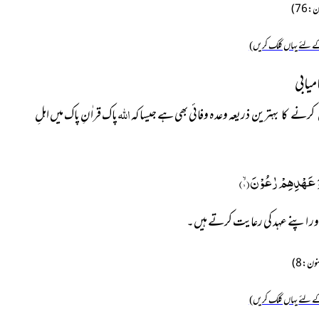
 لئے یہاں کلک کریں)
میابی
اللہ
ذریعہ وعدہ وفائی
بھی ہے جیسا کہ
پاک قراٰنِ پاک میں اہلِ
 کرنے کا بہترین
 وَ عَهْدِهِمْ رٰعُوْنَۙ(
۸
)
ں اور اپنے عہد کی رعایت کرتے ہیں۔
 لئے یہاں کلک کریں)