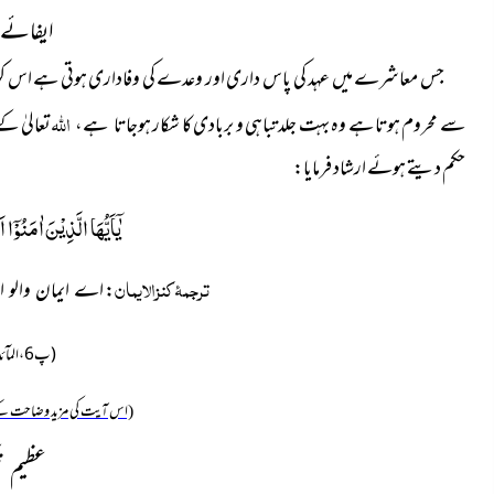
ایفائے 
جس معاشرے میں عہد کی پاس داری اور وعدے کی وفاداری ہوتی ہے اس کو ت
اللہ
سے محروم ہوتا ہے وہ بہت جلد تباہی و بربادی کا شکار
تعالیٰ کے
ہوجاتا ہے،
حکم دیتے ہوئے ارشاد فرمایا:
یٰۤاَیُّهَا الَّذِیْنَ اٰمَنُوْۤا 
ترجمۂ کنزالایمان
:
اے ایمان والو 
(پ6، المآئدۃ:1)
(اس آیت کی مزید وضاحت کے
عظیم نی