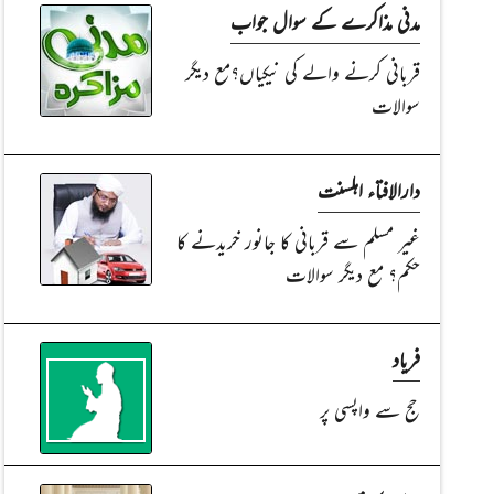
مدنی مذاکرے کے سوال جواب
قربانی کرنے والے کی نیکیاں؟مع دیگر
سوالات
دارالافتاء اہلسنت
غیر مسلم سے قربانی کا جانور خریدنے کا
حکم؟ مع دیگر سوالات
فریاد
حج سے واپسی پر