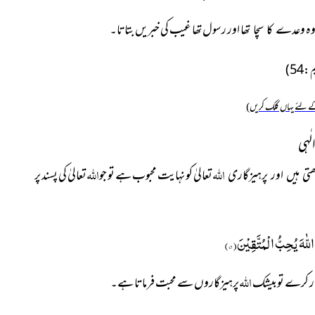
ہ
اور رسول تھا غیب کی خبریں بتاتا۔
وعدے کا سچا تھا
 لئے یہاں کلک کریں)
لٰہی
اللہ
اللہ
تعالیٰ کو نہایت
محبوب ہے تو جو
تعالیٰ کی پسند پر
تی ہیں اور پرہیزگاری
 اللّٰهَ یُحِبُّ الْمُتَّقِیْنَ(
۷۶
)
اللہ
تیار کرے توبیشک
پرہیزگاروں سے محبت
فرماتا ہے۔