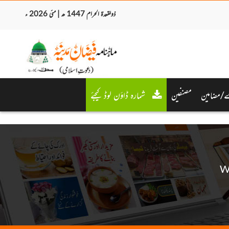
ذولقعدۃ الحرام 1447 ھ | مئی 2026 ء
/مضامین
مصنفین
شمارہ ڈاؤن لوڈ کیجئے
W