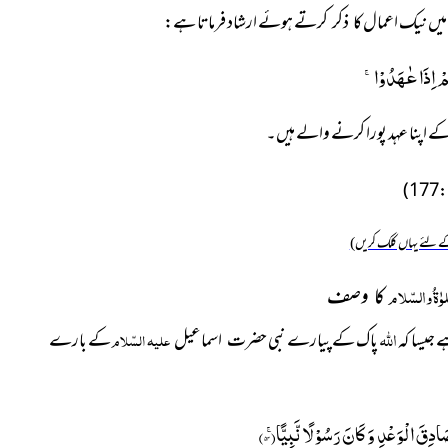
 میں نیک اعمال
کرتے
ہوئے ارشاد فرماتا ہے:
کا ذکر
مْ اِذَا عٰهَدُوْاۚ-
رکے اپنا عہد پورا کرنے والے ہیں۔
 لئے یہاں کلک کریں)
وٰۃ ُوالسّلام
کا وصف
اللہ
جیسا کہ
پاک کے پیارے
نبی
علیہ السّلام
کے بارے
حضرت
اسماعیل
ادِقَ الْوَعْدِ وَ كَانَ رَسُوْلًا نَّبِیًّاۚ(
۵۴
)