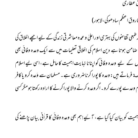
اق عطاری
ن فاروق اعظم سادھوکی،لاہور
)
 طبعی تقاضوں کی بہتری
اور اعلیٰ و عمدہ معاشرتی زندگی کے لیے اچھے اخلاق کی
 ضامن ہوتا ہے دین اسلام کی اخلاقی تعلیمات میں سے ایک وعدہ وفائی بھی
وفائی کو اپنانا نہایت
اہمیت کا حامل ہے، اسی لیے اسلام
ل کے لیے وعدہ
حمۃ
فرماتے ہیں: وعدہ کا پورا کرنا ضروری ہے۔ مسلمان سے وَعدہ کرو یا کافر
 وعدے پورے کرو۔ اگر وعدہ کرنے والا پورا کرنے کا ارادہ رکھتا ہو
مگر کسی
ہمیت کو بیان کیا گیا ہے، آئیے!
ہم بھی وعدہ وفائی کا قراٰنی بیان پڑھنے کی