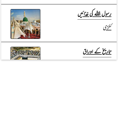
رسول اللہ کی غذائیں
ککڑی
تاریخ کے اوراق
چند قدیم مدارس و جامعات (قسط:01)
کتب کا تعارف
فقہی مسائل اور امیر اہل سنت کے
رسائل (قسط:02)