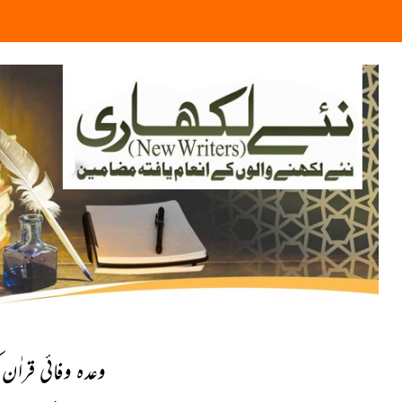
وعدہ وفائی قراٰن 