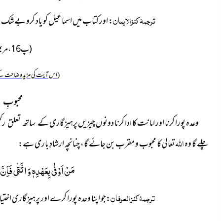
ترجمۂ کنزالایمان
: اور کتاب میں اسماعیل کو یاد کرو بےشک
و
(پ 16، مریم: 54)
(اس آیت کی مزید وضاحت کے
محبوبِ ا
وعدہ پورا کرنا اور امانت کا ادا کرنا دونوں چیزیں پرہیزگاری
کے ساتھ تعلق رکھ
اللہ
چلے گا وہ
تعالیٰ کا محبوب و مقرب بن جائے گا، چنانچہ ارشادِ باری ہے:
مَنْ اَوْفٰى بِعَهْدِهٖ وَ اتَّقٰى فَاِنَّ
ترجمۂ کنز العرفان
:جو اپنا وعدہ پورا کرے اور پرہیزگاری اخ