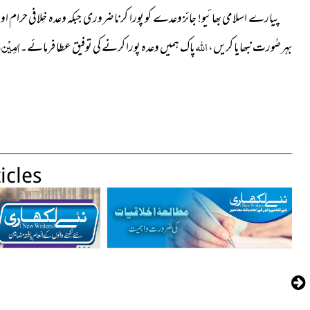
پیارے اسلامی بھائیو! جائز وعدے کو پورا کرنا ضروری
جبکہ وعدہ خِلافی حرام او
اللہ
اٰمِیْن 
بہر صُورت نبھایا کریں،
پاک ہمیں وعدہ پورا کرنے کی توفیق عطا فرمائے۔
icles