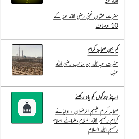
اللہ عنہ
حضرت عثمان غنی رضی اللہ عنہ کے
10 اوصاف
کم سِن صحابۂ کرام
حضرت عبداللہ بن سائب رضی اللہ
عنہما
اپنے بزرگوں کو یاد رکھئے
صحابہ کرام علیہم الرضوان ، اولیائے
کرام رحمہم اللہ السلام،علمائے اسلام
رحمہم اللہ السلام