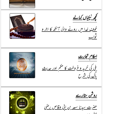
کچھ نیکیاں کمالے
خوفِ خدا میں رونے والی آنکھ کا اجر و
ثواب
احکام تجارت
بلی کی خرید و فروخت کا حکم اور حدیث
پاک کی شرح
روشن ستارے
حضرت سیدنا سعد بن ابی وقاص رضی