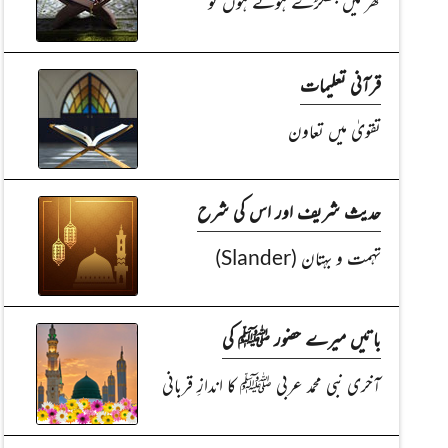
گھر میں جھگڑے ہوتے ہوں تو
قرآنی تعلیمات
تقویٰ میں تعاون
حدیث شریف اور اس کی شرح
تہمت و بہتان (Slander)
باتیں میرے حضور ﷺ کی
آخری نبی محمد عربی ﷺ کا اندازِ قربانی