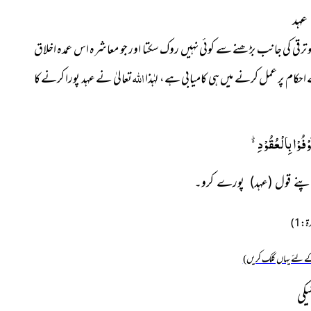
عہد
رقی کی جانب بڑھنے سے کوئی
نہیں روک سکتا اور جو معاشرہ اس عمدہ اخلاق
اللہ
 احکام پر عمل کرنے میں ہی کامیابی
ہے، لہٰذا
تعالیٰ نے عہد پورا کرنے کا
اَوْفُوْا بِالْعُقُوْدِ۬ؕ-
اپنے قول (عہد) پورے کرو۔
 لئے یہاں کلک کریں)
کی