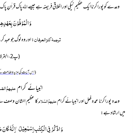
اللہ
وعدے کو پورا کرنا ایک عظیم نیکی اور اخلاقی فریضہ ہے جیسے
پاک قراٰنِ پاک
وَ الْمُوْفُوْنَ بِعَهْدِهِ
ترجمۂ کنز العرفان
: اور وہ لوگ جو عہد ک
(پ2، البقرۃ:177)
(اس آیت کی مزید وضاحت کے
علیہمُ الصّل
انبیائے کرام
وعدہ پورا کرنا عمدہ فعل اور انبیائے کرام
علیہمُ السّلام
کا عظیم
الشان وصف ہے 
میں ارشاد ہے:
وَ اذْكُرْ فِی الْكِتٰبِ اِسْمٰعِیْلَ٘-اِنَّهٗ كَانَ صَ