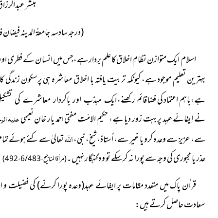
مبشر عبدالرز
(درجہ سادسہ
جامعۃُ المدینہ فیضا
اسلام ایک متوازن نظامِ اخلاق کا علم بردار ہے،جس میں انسان کے فطری اور
بہترین تعلیم موجود ہے، کیونکہ تربیت یافتہ با اخلاق
معاشرہ ہی پرسکون زندگی کا
ہے،باہم اعتماد کی فضا قائم رکھنے،
ایک مہذب اور باکردار معاشرے کی تشکی
نے اِیفائے عہد پر بہت زور دیا ہے، حکیم الامّت مفتی احمد یار خان نعیمی
علیہ الر
اللہ
سے، عزیز سے وعدہ کرو یا غیر سے،
اُستاذ، شیخ، نبی،
تعالیٰ سے کئے ہوئے تمام
عذر یا مجبوری کی وجہ سے پورا نہ کرسکے تو وہ گنہگار نہیں۔
(مراٰۃ المناجیح،6/483، 492)
قراٰن پاک میں متعدد مقامات پر ایفائے عہد(وعدہ پورا کرنے) کی فضیلت و ا
سعادت حاصل کرتے ہیں: