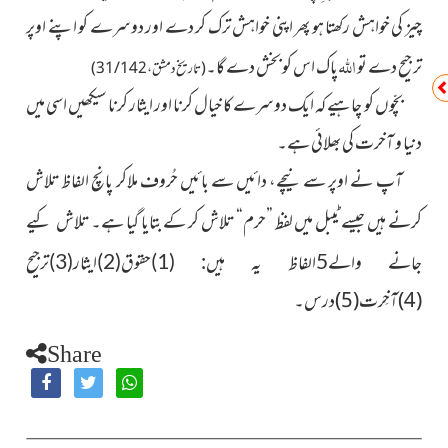
چیز کی خواہش رکھتا ہو پھر اپنی خواہش ترک کر دے اور دوسرے کو اپنے اوپر
اللہ
تر جیح دے تو
پاک اس کو بخش دے گا۔
(تاریخ دمشق،31/142)
بچّوں کو چاہیے کہ ایک دوسرے کا خیال کرنا اور ایثار کرنا سیکھیں اسی میں
دنیا و آخرت کی بھلائی ہے۔
آپ نے اوپر سے نیچے، دائیں سے بائیں حُروف ملاکر پانچ الفاظ تلاش
کرنے ہیں جیسے ٹیبل میں لفظ ”حرم“ تلاش کر کے بتایا گیا ہے۔
تلاش کیے
جانے والے5الفاظ یہ ہیں: (1)حقوق(2)ایثار(3)ترجیح
(4)آخِرت(5)درس۔
Share