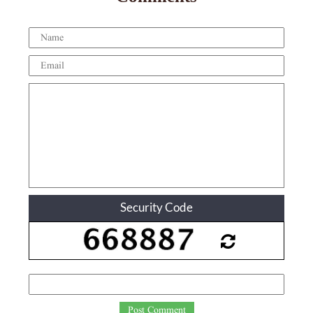
Security Code
Post Comment