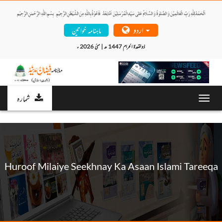
اردو
ماہنامہ خواتین
ذولقعدۃ الحرام 1447 ھ | مئی 2026 ء 
شمارہ
Toggl
navig
Huroof Milaiye Seekhnay Ka Asaan Islami Tareeqa