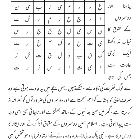
چاہنا اور
خ
د
ر
م
ی
ز
ب
ی
ن
دوسروں
ا
ر
ج
ح
ر
م
ر
ش
ت
کے حقوق کا
ن
س
ی
ل
ج
ق
ج
ر
س
خیال نہ رکھنا
ی
ت
ح
ہ
ک
آ
خ
ر
ت
ایک بُری
ک
ق
ب
و
ل
ق
ت
ش
ڑ
عادت ہے
ا
ی
ث
ا
ر
س
ز
ر
ت
جس کی وجہ
سے لوگ نفرت کی نگاہ سے دیکھتے ہیں۔جس بچّے میں یہ عادت ہوتی ہے وہ
صرف اپنی خواہشات کو اہم سمجھتا ہے اور دوسروں کی ضَرورتوں کو نظر انداز
کر دیتا ہے، گھر میں بہن بھائیوں کے ساتھ جھگڑے اور ناچاقی بھی اسی وجہ
سے پیدا ہوتی ہے۔ اسلام ہمیں دوسروں کے حقوق اَدا کرنے اور ایثار کا
درس دیتا ہے۔ نبیِ پاک
صلَّی اللہ علیہ واٰلہٖ وسلَّم
نے ارشاد فرمایا: جو شخص کسی