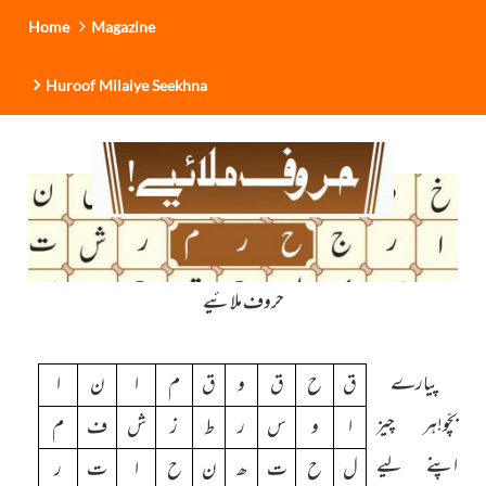
Home
Magazine
Huroof Milaiye Seekhna
حروف ملائیے
پیارے
ق
ح
ق
و
ق
م
ا
ن
ا
بچّو!ہر چیز
ا
و
س
ر
ط
ز
ش
ف
م
اپنے لیے
ل
ح
ت
ھ
ن
ح
ا
ت
ر