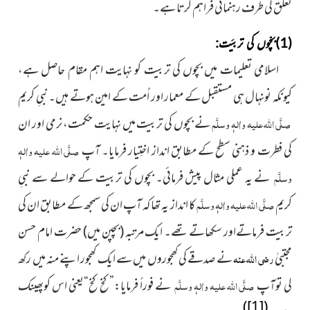
تعلّق کی طرف رہنمائی فراہم کرتا ہے۔
(1)بچّوں کی تربیَت:
اسلامی تعلیمات میں بچوں کی تربیت کو نہایت اہم مقام حاصل ہے،
کیونکہ نونہال ہی مستقبل کے معمار اور اُمت کے امین ہوتے ہیں۔ نبیِ کریم
صلَّی اللہ علیہ واٰلہٖ وسلَّم
نے بچوں کی تربیت میں نہایت حکمت، نرمی اور ان
کی فطرت و ذہنی سطح کے مطابق انداز اختِیار فرمایا۔ آپ
صلَّی اللہ علیہ واٰلہٖ
وسلَّم
نے یہ عملی مثال پیش فرمائی۔ بچوں کی تربیت کے حوالے سے نبیِ
کریم
صلَّی اللہ علیہ واٰلہٖ وسلَّم
کا انداز یہ تھا کہ آپ ان کی سمجھ کے مطابق ان کی
تربیت فرماتےاور سکھاتے تھے۔ ایک مرتبہ (بچپن میں) حضرت امام حسن
مجتبیٰ
رضی اللہ عنہ
نے صدقے کی کھجوروں میں سے ايک کھجور اپنے منہ میں رکھ
لی توآپ
صلَّی اللہ علیہ واٰلہٖ وسلَّم
نے فوراً فرمايا:”کخ کخ“یعنی اس کوپھینک
)
[1]
(