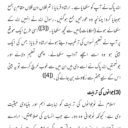
اللہ
پاک نے آپ کو سکھایا
ہے۔ ارشاد فرمایا: تم فلاں دن فلاں مقام پر جمع
اﷲ
اللہ
ہوجایا کرو! چنانچہ وہ عورتیں جمع ہوگئیں۔رسولُ
نے انہیں
کے
)
[3]
(
سکھائے ہوئے (احکامات) میں سے کچھ سکھایا۔
اسی طرح ایک موقع
پر آپ نے تعلیمِ نسواں کی ترغیب دیتے ہوئے
ارشاد فرمایا: جس کی ایک
دلائے اور
بیٹی ہو وہ اسے اچھے آداب سکھائے، اچھی تعلیم
اللہ
جونعمتیں
پاک نے اسے دی ہیں ان میں سے خوب خرچ کرے تو یہ بیٹی
)
[4]
(
اس کے لیےجہنّم سے رُکاوٹ بن جائے گی۔
(3)جوانوں کی تربیَت
اسلام نے نوجوانوں کی تربیَت کو نہایت اَہم اور بنیادی حیثیت
دی ہے، کیونکہ نوجوانی وہ دور ہے جب انسان کی صلاحیتیں، ارادے
اور توانائیاں اپنے عروج پر ہوتی ہیں۔اگر اسلام کے بتائے ہوئے