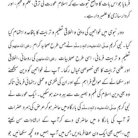
فرمایا جو اس بات کا واضح ثبوت ہے کہ اسلام عورت کی ترقّی، علم و فہم، اور
کردار سازی کا علمبردار ہے۔
دورِ نبوی میں خواتین کی دینی و اخلاقی تعلیم و تربیَت کا باقاعدہ اہتمام کیا
گیا۔ نبیِ کریم
صلَّی اللہ علیہ واٰلہٖ وسلَّم
نےجس طرح صحابۂ کرام
رضی اللہ عنہم
کی
رضی اللہ عنہن
کی روحانی، اخلاقی
تعلیم و تربیت فرمائی، اسی طرح صحابیات
اور علمی تربیَت کا بھی خصوصی خیال رکھا۔ آپ نے خواتین کو دین سیکھنے
اور سکھانے کے مواقع فراہم کیے اور ان کی فکری و عملی رہنمائی فرمائی تاکہ
وہ بھی دینِ اسلام کی فہم و بصیرت سے بہرہ مند ہوسکیں۔ ایک عورت نے
نبیِ کریم
صلَّی اللہ علیہ واٰلہٖ وسلَّم
کی بارگاہ میں حاضر ہوکرعرض
کی:مرد حضرات
سن لیتے
تو آپ کی بارگا ہ میں حاضری دے کرآپ کے ارشادات
ہیں،ہمیں بھی ایک دن عطا فرمادیں جس میں
آپ ہمیں وہ کچھ سکھائیں جو