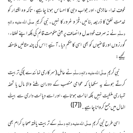
خوفِ خدا، عاجزی، اور جواب دہی کا احساس ہونا چاہیے، تاکہ وہ اقتدار کو
خدمتِ خلق کا ذریعہ بنائیں،فخر و غرور کا نہیں۔نبیِ کریم
صلَّی اللہ علیہ واٰلہٖ
وسلَّم
نے نہ صرف خود عدل و انصاف پر مبنی حکومت قائم کی بلکہ اپنے خلفاء،
گورنروں اور قاضیوں کو بھی اسی کا حکم دیا۔آئیے ! اس کی چند مثالیں ملاحظہ
کیجیے:
نبیِ کریم
صلَّی اللہ علیہ واٰلہٖ وسلَّم
نے عامل (سرکاری نمائندے )کی تربیت
کرتے ہوئے یہ سکھایا کہ عوامی منصب کے دوران ملنے والا مال یا تحفہ
تمہاری ملکیت نہیں بلکہ امانت ہوتاہے، اور اسے دیانت داری سے بیتُ
)
[7]
(
المال میں جمع کروانا چاہیے۔
اسی طرح نبیِ کریم
صلَّی اللہ علیہ واٰلہٖ وسلَّم
کے تربیت یافتہ صحابۂ کرام بھی