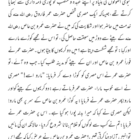
نبوی اصولوں
کی بنیاد پر اپنے عہدہ و منصب کو پوری ذمہ داری سے نبھایا
کرتے تھے،جیساکہ ایک مصری شخص حضرت عمر فاروق
رضی اللہ عنہ
کی
خدمت میں حاضر ہوا اور شکایت کی کہ میں نے حضرت عَمرو بن عاص
رضی اللہ
عنہ
کے بیٹے سے دوڑ میں سبقت حاصل کی، تو اس نے مجھے کوڑے مارے
اورکہا: تو مجھے شکست دیتا ہے؟ میں دو کریموں کا بیٹا ہوں۔حضرت عمر نے
فوراً عمرو بن عاص اور ان کے بیٹے کو مدینہ طلب کیا۔جب وہ آئے،تو
حضرت عمر نے اس مصری
کو کوڑا دے کر فرمایا: ”مارو اسے!“ مصری
عمر فرماتے رہے:دو کریموں کے بیٹے کواور
نے اسے خوب مارا، حضرت
مارو!پھر حضرت عمر نے فرمایا:یہ کوڑا عَمرو بن عاص کے سر پر بھی مارو!
لیکن مصری نے کہا کہ میرا بدلہ پورا ہو گیا ہے۔ اس پر حضرت عمر نے
فرمایا:تم نے کب سے لوگوں کو غلام بنانا شروع کر دیا، حالانکہ ان کی مائیں
تو انہیں آزاد جنا کرتی تھیں؟حضرت عَمرو بن عاص نے عرض کیا کہ مجھے اس