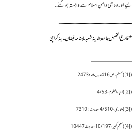
لیے اور وہ بھی دامنِ اسلام سے وابستہ ہوگئے۔
ــــــــــــــــــــــــــــــــــــــــــــــــــــــــــــــــــــــــــــــ
*
فارغ التحصیل جامعۃ المدینہ شعبہ ماہنامہ فیضانِ مدینہ کراچی
(
[1]
)مسلم،ص416، حدیث:2473
(
[2]
)احیاء العلوم،4/53
(
[3]
)بخاری،4/510،حدیث: 7310
(
[4]
)معجم کبیر،10/197، حدیث10447