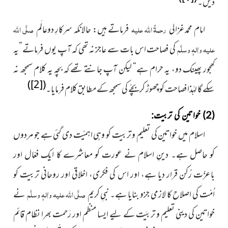
دیں۔
امام محمدغزالی
رحمۃُ اللہ علیہ
فرماتے ہیں: حالانکہ سرکارِ دوعالَم
صلَّی اللہ
علیہ واٰلہٖ وسلَّم
کی فصاحت اس بات سے عاجز نہ تھی کہ آپ یوں فرماتے”یہ
کھجور پھینک دو، یہ حرام ہے“ لیکن آپ جانتے تھے کہ بچہ یہ کلام سمجھ نہ
)
[2]
(
سکے گا لہٰذا فصاحت کو چھوڑ کربچّے کی سمجھ کے مطابق کلام فرمایا۔
(2) خواتین کی تربیت:
اسلام میں خواتین کی تعلیم و تربیت کو وہی اہمیّت دی گئی ہے جو مردوں
کو حاصل ہے۔ دینِ اسلام نے عورت کو معاشرے کا ایک فعّال اور
باعزّت رُکن قرار دیا ہے، اور اس کی فکری، اخلاقی اور روحانی تربیت کو
اُمّت کی اصلاح کا لازمی جزو بنایا ہے۔ نبیِ کریم
صلَّی اللہ علیہ واٰلہٖ وسلَّم
نے
خواتین کی دینی تعلیم و تربیَت کے لیے ایسا منظم اور رَحمت بھرا نظام قائم