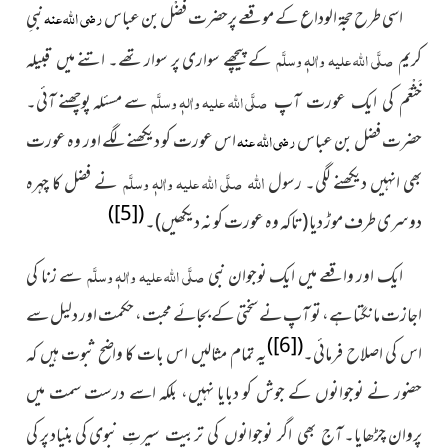
اسی طرح حجۃ الوداع کے موقعے پرحضرت فَضْل بن عباس
رضی اللہ عنہ
نبیِ
کریم
صلَّی اللہ علیہ واٰلہٖ وسلَّم
کے پیچھے سواری پر سوار تھے۔ اتنے
میں قبیلہ
صلَّی اللہ علیہ واٰلہٖ وسلَّم
سے مسئلہ پوچھنے
آئی۔
خَثْعَم کی ایک عورت آپ
حضرت فضل بن عباس
رضی اللہ عنہ
اس عورت کو دیکھنے لگے اور وہ عورت
اللہ
بھی انہیں دیکھنے لگی۔ رسول
صلَّی اللہ علیہ واٰلہٖ وسلَّم
نے فضل کا چہرہ
)
[5]
(
دوسری طرف موڑ دیا (تاکہ وہ عورت کو نہ دیکھیں)۔
ایک اور واقعے میں ایک نوجوان نبی
صلَّی اللہ علیہ واٰلہٖ وسلَّم
سے زنا کی
اجازت مانگتا ہے، تو آپ نے سختی کے بجائے محبت، حکمت اور دلیل سے
)
[6]
(
اس کی اصلاح فرمائی۔
یہ تمام مثالیں اس بات کا واضح ثبوت ہیں کہ
حضور نے نوجوانوں کے جوش کو دبایا نہیں، بلکہ اسے درست سمت میں
پروان چڑھایا۔
کی بنیاد پر کی
آج بھی اگر نوجوانوں کی تربیت سیرتِ نبوی