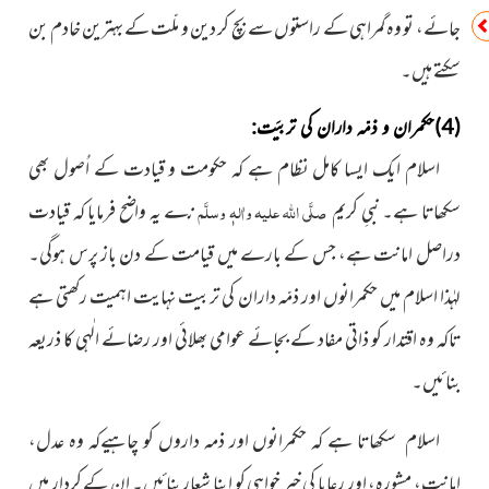
جائے، تو وہ گمراہی کے راستوں سے بچ کر دین و ملّت کے بہترین خادم بن
سکتے ہیں۔
(4)حکمران و ذمّہ داران کی تربیَت:
اسلام ایک ایسا کامل نظام ہے کہ حکومت و قیادت کے اُصول بھی
سکھاتا ہے۔ نبیِ کریم
صلَّی اللہ علیہ واٰلہٖ وسلَّم
ن
ے یہ واضح فرمایا کہ قیادت
دراصل امانت ہے، جس کے بارے میں قیامت کے دن باز پرس ہوگی۔
لہٰذا اسلام میں حکمرانوں اور ذمّہ داران کی تربیت نہایت اہمیت رکھتی ہے
تاکہ وہ اقتدار کو ذاتی مفاد کے بجائے عوامی بھلائی اور رضائے الٰہی کا ذریعہ
بنائیں۔
اسلام سکھاتا ہے کہ حکمرانوں اور ذمہ داروں کو چاہیےکہ وہ عدل،
امانت، مشورہ، اور رعایا کی خیر خواہی کو اپنا شعار بنائیں۔ ان کے کردار میں