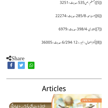
(
[5]
)مسلم، ص535، حدیث:3251
(
[6]
)مسند احمد،8 /285
،
حدیث :
22274
(
[7]
)بخاری،
4
/
398
، حدیث:
6979
(
[8]
)کنزالعمال،الجزء:
12
، 6/294، حدیث:
36005
Share
Articles