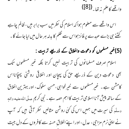
)
[8]
(
واقعے کا علم نہ تھا۔
اس واقعے سے معلوم ہوا کہ اسلام کی نظر میں سب برابر ہیں، ظالم چاہے
کتنے ہی بڑے عہدے پر فائز ہواس سے ظلم کا بدلہ ہر حال میں لیا جائے گا۔
(5)غیر مسلموں کو دعوت واخلاق کے ذریعے تربیت :
اسلام
صرف مسلمانوں کی تربیت نہیں کرتا بلکہ غیر مسلموں تک
دین کے ذریعے حق کی پہچان اور
بھی دعوتِ
اخلاقی روشنی پہنچانااس
اور بہترین اخلاق
کامشن ہے۔ غیرمسلموں سے خیرخواہی،حسنِ سلوک،
کے ساتھ پیش آنا اسلامی تربیت کا اہم حصہ ہے۔ نبیِ کریم
صلَّی اللہ علیہ واٰلہٖ
وسلَّم
کی سیرت میں ہمیں اس کی کئی
روشن مثالیں نظر آتی ہیں کہ آپ
اپنی نرم مزاجی،
عدل، اور اپنے اخلاق ِ حسنہ سے کافروں کے دل جیت
نے