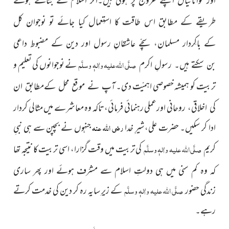
طریقے کے مطابق اس طاقت کا استِعمال کیا جائے تو نوجوان کل
کے باکِردار مسلمان، سچّے عاشقانِ رسول اور دین کے مضبوط داعی
صلَّی اللہ علیہ واٰلہٖ وسلَّم
نے نوجوانوں کی تعلیم و
بن سکتے ہیں۔ رسولِ اکرم
تربیت کو ہمیشہ خصوصی اہمیّت دی۔
آپ نے موقع محل کےمطابق ان
اورعملی رہنمائی فرمائی، تاکہ وہ معاشرے میں مثالی کردار
کی اخلاقی، روحانی
ادا کر سکیں۔ حضرت علی،شیرِ خدا
رضی اللہ عنہ
جنہوں نے بچپن سے ہی نبیِ
کریم
صلَّی اللہ علیہ واٰلہٖ وسلَّم
کی تربیت میں وقت گزارا، اسی تربیت کا نتیجہ
تھا
کہ وہ کم سنی میں ہی دولتِ اسلام سے مشرّف ہوئے اور پھر ساری
زندگی حضور
صلَّی اللہ علیہ واٰلہٖ وسلَّم
کے زیرِ سایہ رہ کر دین کی خدمت کرتے
رہے۔