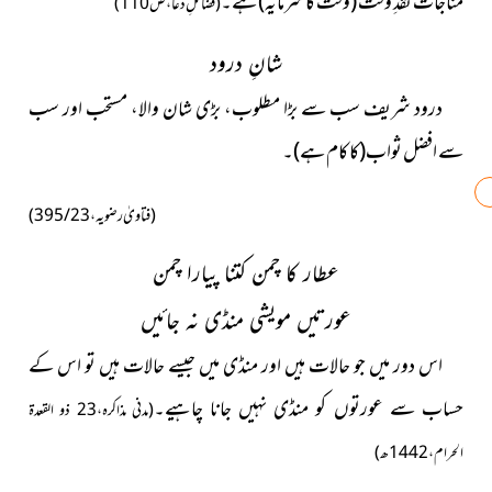
مناجات نقدِ وقت (وقت کا سرمایہ) ہے۔
(فضائلِ دعا، ص 110)
شانِ درود
درود شریف سب سے بڑا مطلوب، بڑی شان والا، مستحب اور سب
سے افضل ثواب(کا کام ہے)۔
(فتاویٰ رضویہ، 23/ 395)
عطار کا چمن کتنا پیارا چمن
عورتیں مویشی منڈی نہ جائیں
اس دور میں جو حالات ہیں اور منڈی میں جیسے حالات ہیں تو اس کے
حساب سے عورتوں کو منڈی نہیں جانا چاہیے۔
(مدنى مذاکرہ،23 ذو القعدۃ
الحرام، 1442ھ)