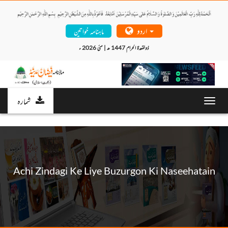
اردو
ماہنامہ خواتین
ذولقعدۃ الحرام 1447 ھ | مئی 2026 ء 
شمارہ
Toggl
navig
Achi Zindagi Ke Liye Buzurgon Ki Naseehatain