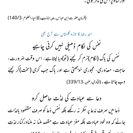
اور گناہ پر اس کی پکڑ ہو گی۔
رضی اللہُ عنہما
(فرمانِ حضرت ابنِ عباس
)
(احیاء العلوم، 3 / 140 )
احمد رضا کا تازہ گلستاں ہے آج بھی
نفس کی لگام ڈھیلی نہیں کرنی چاہیے
نفس کی باگ (لگام)نرم کر لیجئے (تو)دبا لیتاہے، اس وقت ضرورت،
حاجت، معذوری، مجبوری سُوجھتی ہے اور باگ جب کرّی (سخت)کر لیجئے
دب جاتا ہے۔
(فتاویٰ رضویہ، 13/ 339)
دعا سے عبادت کی لذّت حاصل کرو
دُعا میں صرف مُدّعا پر نظر نہ رکھے بلکہ نفسِ دُعا کو صرف مقصُود
بالذات
جانے کہ وہ خود عبادت بلکہ مغز عبادت ہے مقصد ملنا نہ ملنادرکنار لذتِ