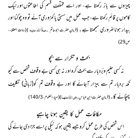
اور نیک
چیزوں سے باز رکھتا ہے، اور اسے مختلف قسم کی اطاعتوں
کاموں پر قائم رکھتا ہے، جب عمل میں سستی یا کمزوری آئے تو وہ چوکنا اور
بیدار ہونا ضروری سمجھتا ہے۔
رحمۃُ اللہ علیہ
(فرمانِ حضرت ابو حاتم
) (روضۃ العقلاء،
ص 29)
بحث و تکرار سے بچو
نہ کسی حلیم وبُردبار سے بحث کرو اور نہ ہی کسی بے وقوف شخص سے کیو
نکہ بردبار تم سے بیزار آجائے گا اور بے وقوف
تم کو(زبانی) تکلیف
پہنچائے گا۔
رضی اللہُ عنہما
(فرمانِ حضرت ابنِ عباس
)
(احیاء العلوم، 3 / 140 )
مکافاتِ عمل کا یقین ہونا چاہیے
اس شخص کی طرح عمل کرو جسے یقین ہو کہ نیکی پر اسے جزا دی جائے گی