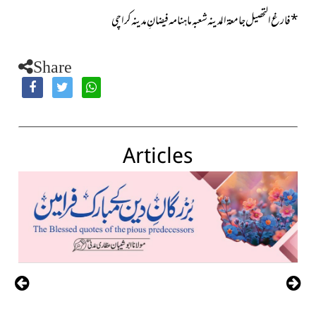
*
فارغ التحصیل جامعۃ المدینہ شعبہ ماہنامہ فیضانِ مدینہ کراچی
Share
Articles