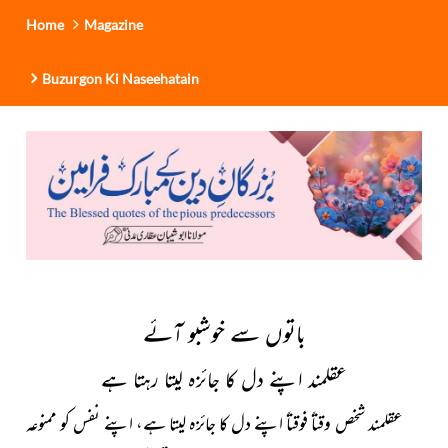
Home
Magazine
Buzurgon Ki Naseehatain
باتوں سے خوشبو آئے
عقلمند اپنے دل کا جائزہ لیتا رہتا ہے
عقلمند شخص وقتاً فوقتاً اپنے دل کا جائزہ لیتا ہے، اپنے نفس کو
ممنوعہ