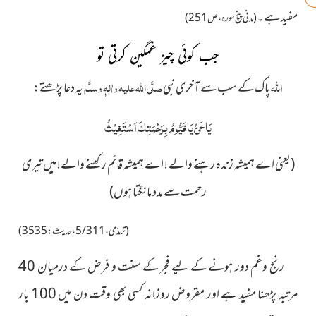
مفید ہے۔
(مدنی پنچ سوره، ص 251)
جب کوئی چیز غمگین کرتی تو
اللہ
پاک کے سب سے آخری نبی
صلَّی اللہ علیہ واٰلہٖ وسلَّم
یہ دعا پڑھتے:
يَا حَيُّ يَا قَيُّومُ بِرَحْمَتِكَ اَسْتَغِيْثُ
(یعنی اے ہمیشہ زندہ رہنے والے ! اے ہمیشہ قائم رکھنے والے! میں تیری
رحمت سے مدد مانگتا ہوں)
(ترمذی،5/311،حدیث:3535)
رنج وغم دور ہونے کے لیے فجر کے سنت و فرض کے درمیان 40
مرتبہ پڑھنا مفید ہے اور مقروض روزانہ کسی بھی وقت دن میں 100 بار