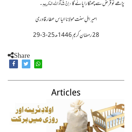
اِنْ شَآءَ الله الكريم
پڑھے تو قرض سے چھٹکارا پائے گا ،
۔
امیر اہلِ سنت مولانا الیاس عطار قادری
28 رمضانِ کریم 1446ھ25-3-29
Share
Articles