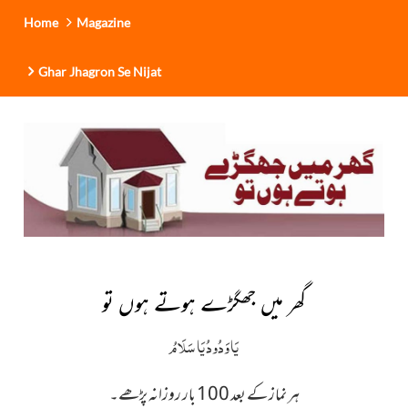
Home
Magazine
Ghar Jhagron Se Nijat
گھر میں جھگڑے ہوتے ہوں تو
يَا وَدُودُ يَا سَلَامُ
ہر نماز کے بعد 100 بار روزانہ پڑھے۔