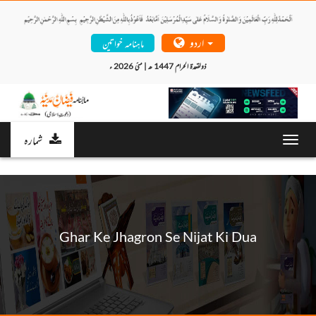
اردو
ماہنامہ خواتین
ذولقعدۃ الحرام 1447 ھ | مئی 2026 ء 
شمارہ
Toggl
navig
Ghar Ke Jhagron Se Nijat Ki Dua