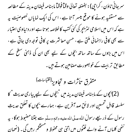
سرجانی ٹاؤن، کراچی): بفضلہٖ تعالیٰ وقتاً فوقتاً ماہنامہ فیضانِ مدینہ کے
مطالعہ
سے مستفید ہونے کا موقع میسر آتا ہے، اس کی ایک نمایاں خصوصیّت یہ
ہے کہ اس میں اسلامی لٹریچر کی کئی کتب کا خلاصہ ہوتا ہے اور دنیاوی اعتبار
سے بھی کافی راہنمائی ملتی ہے، حسنِ معاشرت پر کافی توجّہ دی جاتی ہے،
اس میں بڑوں کے
ساتھ ساتھ بچّوں کے لیے بھی ان کی ذہنی سطح کے
کے خوبصورت مضامین ہوتے ہیں۔
مطابق تربیَت
(اقتباسات)
متفرق تأثرات و تجاویز
(2)بچوں کے ماہنامہ فیضانِ مدینہ میں ”بچّوں کے لیے پیاری حدیث“ کا
سلسلہ قابلِ تحسین اور لائقِ صد آفرین ہے، ہمارے بچوں کا تعلّق حدیثِ
اللہ
رسول کے ذریعے رسولُ
صلَّی اللہ علیہ واٰلہٖ وسلَّم
سے جتنا مضبوط ہوگا، یہ
ننھی کلیاں آنے والے فتنوں میں اتنی ہی محفوظ و مستحکم رہیں گی۔
(نعمان