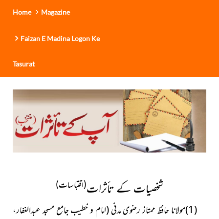
Home
Magazine
Faizan E Madina Logon Ke
Tasurat
(اقتباسات)
شخصیات کے تأثرات
(1)مولانا حافظ ممتاز رضوی مدنی (امام و خطیب جامع مسجد عبدالغفار،