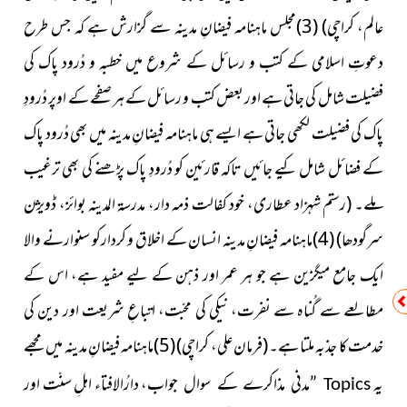
عالم، کراچی)
(3)مجلس
ماہنامہ فیضانِ مدینہ سے گزارش ہے کہ جس طرح
دعوتِ اسلامی
کے کتب و رسائل کے شروع میں خطبہ و دُرود پاک کی
فضیلت شامل کی جاتی ہے اور بعض کتب و رسائل کے ہر صفحے کے اوپر دُرودِ
پاک کی فضیلت لکھی جاتی ہے ایسے ہی ماہنامہ فیضانِ مدینہ میں بھی دُرود پاک
کے فضائل شامل کیے جائیں تاکہ قارئین کو دُرودِ پاک پڑھنے کی بھی ترغیب
ملے
۔ (رستم شہزاد عطاری، خود کفالت ذمہ دار، مدرسۃ المدینہ بوائز، ڈویژن
سرگودھا)
(4)ماہنامہ فیضانِ مدینہ انسان کے اخلاق و کردارکو سنوارنے والا
ایک جامع میگزین ہے جو ہر عمر اور ذہن کے لیے مفید ہے،
اس کے
مطالعے سے گُناہ سے نفرت، نیکی کی محبّت، اتباعِ شریعت
اور دین کی
خدمت کا جذبہ ملتا ہے۔
(فرمان علی، کراچی)
(5)ماہنامہ فیضانِ مدینہ میں مجھے
یہ
جواب، دارُالافتاء اہلِ سنّت اور
”مدنی مذاکرے کے سوال
Topics