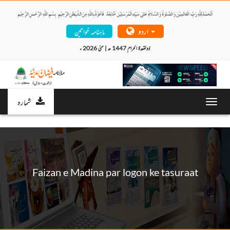
اردو
ماہنامہ خواتین
ذولقعدۃ الحرام 1447 ھ | مئی 2026 ء 
شمارہ
Toggl
navig
Faizan e Madina par logon ke tasuraat