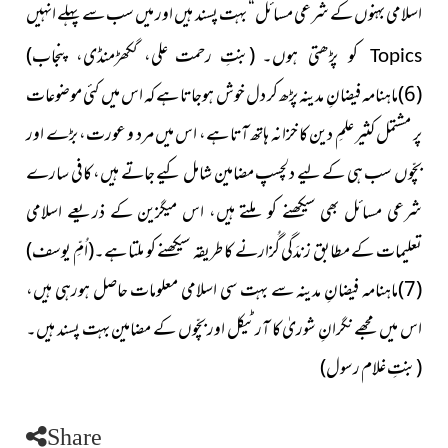
اسلامی بہنوں کے شرعی مسائل“
بہت پسند ہیں اور میں سب سے پہلے انہیں
۔ (بنتِ رحمت علی، گکھڑمنڈی، پنجاب)
کو پڑھتی ہوں
Topics
(6)ماہنامہ فیضانِ مدینہ
پڑھ کر دل خوش ہوجاتا ہے کہ اس میں کئی موضوعات
پر مشتمل
کثیر علمِ دین کا خزانہ ہاتھ آتا ہے، اس میں مرد و عورت، بڑے
اور
بچّوں سب ہی کے لیے دلچسپ مضامین شامل کیے جاتے ہیں،
کافی سارے
شرعی مسائل بھی سیکھنے کو ملتے ہیں، اس میگزین کے
ذریعے اسلامی
تعلیمات کے مطابق زندَگی گُزارنے کا طریقہ سیکھنے کو ملتا ہے
۔(اُمِّ یوسف)
(7)ماہنامہ فیضانِ مدینہ سے بہت سی اسلامی
معلومات حاصل ہورہی ہیں،
اس میں مجھے نگرانِ شوریٰ کا آرٹیکل
اور بچّوں کے مضامین بہت پسند ہیں
۔
(بنتِ غلام رسول)
Share