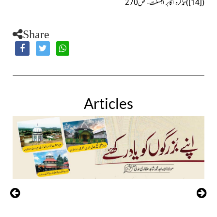
270
)
[14]
(
تذکرہ اکابر اہلسنت، ص
Share
Articles