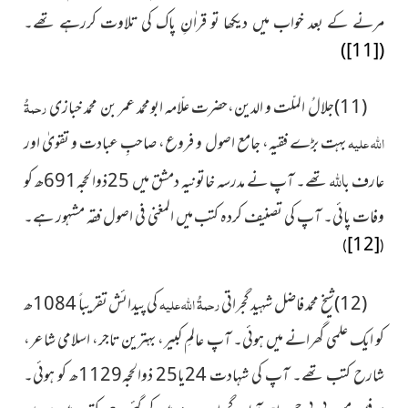
مرنے کے بعد خواب میں دیکھا تو قراٰنِ پاک کی تلاوت کررہے تھے۔
)
[11]
(
(11)جلالُ الملّت و الدین،حضرت علّامہ ابومحمد عمر بن محمد خبازی
رحمۃُ
اللہ علیہ
بہت بڑے فقیہ، جامع اصول و فروع، صاحبِ عبادت و تقویٰ اور
اللہ
عارف ب
تھے۔ آپ نے مدرسہ خاتونیہ دمشق میں
25
ذوالحجہ691ھ کو
وفات پائی۔ آپ کی تصنیف کردہ کتب میں المغنی فی اصول فقہ مشہور ہے۔
[12]
)
(
(12)شیخ محمد فاضل شہید گجراتی
رحمۃُ اللہ علیہ
کی پیدائش تقریباً 1084ھ
کو ایک علمی گھرانے میں ہوئی۔ آپ عالمِ کبیر، بہترین تاجر، اسلامی شاعر،
شارح کتب تھے۔ آپ کی شہادت 24یا25 ذوالحجہ1129ھ کو ہوئی۔