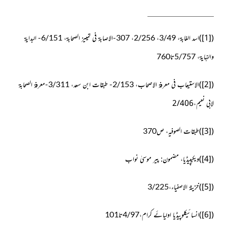
)
[1]
(
اسد الغابۃ، 3/49، 2/256، 307-الاصابۃ فی تمییز الصحابۃ، 6/151- البدایۃ
والنہایۃ، 5/757تا760
)
[2]
(
الاستیعاب فی معرفۃ الاصحاب، 2/153- طبقات ابن سعد، 3/311-معرفۃ الصحابۃ
2/406
لابی نعیم،
)
[3]
(
طبقات الصوفیہ، ص370
)
[4]
(
ویکیپیڈیا، مضمون: پیر موسیٰ نواب
)
[5]
(
خزینۃ الاصفیاء،3/225
)
[6]
(
انسائیکلوپیڈیا اولیائے کرام،4/97تا101