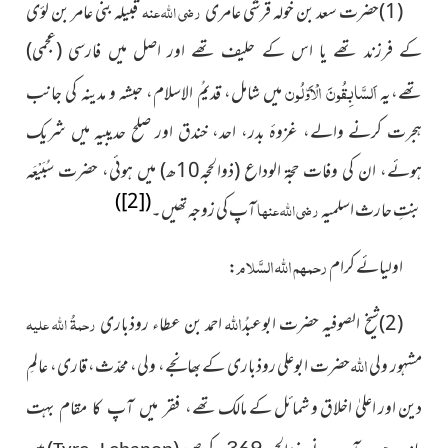
(1)حضرت سعد بن خولہ قرشی عامری
رضی اللہ عنہ
قبیلہ بنی عامر بن لؤی
کے فرزند تھے یا اس کے حلیف تھے اور اصل میں فارسی (عجمی)
اَلسَّابِقُونَ الْاَوّلُون
تھے،یہ
میں شامل، قدیمُ الاسلام، حبشہ و مدینہ کی جانب
ہجرت کرنے والے، غزوۂ بدر، احد، خندق اور صلح حدیبیہ میں شریک
ہوئے، ان کی وفات حجۃ الوداع (ذوالحجہ10ھ) میں ہوئی، حضرت سُبَیْعَہ
)
[2]
(
بنتِ حارث اسلمیہ
رضی اللہ عنہا
آپ کی زوجہ تھیں۔
رحمہم اللہ السَّلام
اولیائے کرام
:
اللہ
(2)شیخ الصوفیہ حضرت ابوعبدُ
احمد بن عطاء روذباری
رحمۃُ اللہ علیہ
اللہ
مشہور ولی
حضرت ابوعلی روذباری کے بھانجے، ولی، محدّث، قاری، عالمِ
دین اور اعلیٰ اخلاق و شمائل کے مالک
تھے، فقر میں آپ کا مقام بہت