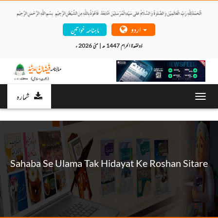
اردو
ماہنامہ خواتین
ذولقعدۃ الحرام 1447 ھ | مئی 2026 ء 
شمارہ
Toggl
navig
Sahaba Se Ulama Tak Hidayat Ke Roshan Sitare