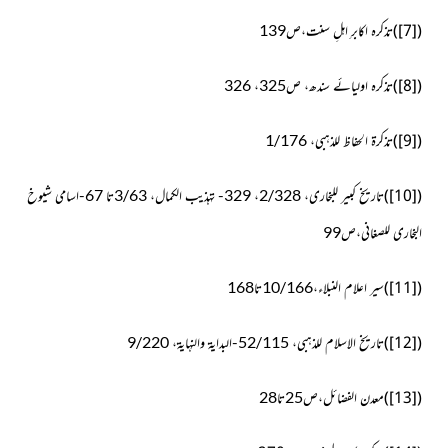
)
[7]
(
تذکرہ اکابرِ اہلِ سنت،ص139
)
[8]
(
تذکرہ اولیائے سندھ، ص325، 326
)
[9]
(
تذکرۃ الحفاظ للذہبی، 1/176
)
[10]
(
تاریخ کبیر للبخاری، 2/328، 329- تہذیب الکمال، 3/63تا 67-اسامی شیوخ
البخاری للصغانی،ص99
)
[11]
(
سیر اعلام النبلاء،10/166تا168
)
[12]
(
تاریخ الاسلام للذہبی، 52/115-البدایۃ والنہایۃ، 9/220
)
[13]
(
معدن الفضائل،ص25تا28