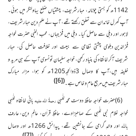
1142ھ کو بستی چوٹالہ، مہارشریف، چشتیاں ضلع بہاولنگر میں ہوئی۔
آپ کھرل خاندان سے تعلّق رکھتے تھے، آپ نے علمِ دین مہارشریف،
لاہور اور دہلی سے حاصل کیا۔ دہلی میں فخرجہاں، محب النبی حضرت خواجہ
فخرالدّین
دہلوی چشتی نظامی سے بیعت اور خلافت حاصل کی، مہار
آکر خانقاہ کی بنیاد رکھی، خواجہ سلیمان تونسوی آپ کے ہی مرید و
شریف
خلیفہ ہیں،آپ کا وصال 3ذوالحجہ1205ھ کو ہوا، مزار مبارک
)
[6]
(
مہارشریف میں مرجعِ عام و خاص ہے۔
(6)حضرت خواجہ حافظ دوست محمد للّٰہی
رحمۃُ اللہ علیہ
بانی خانقاہ
للّٰہی
خواجہ غلام نبی للّٰہی کے صاحبزادے، حافظِ قراٰن، عالمِ دین،
عارف
اللہ
اور والدِ گرامی کے جانشین تھے، پیدائش 1266ھ
اور وصال
ب
)
[7]
(