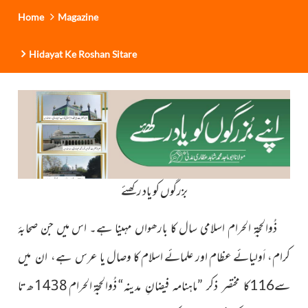
Home
Magazine
Hidayat Ke Roshan Sitare
بزرگوں کو یاد رکھئے
ذُوالحجۃِ الحرام اسلامی سال کا بارھواں مہینا ہے۔ اس میں جن صحابۂ
کرام، اَولیائے عظام اور علمائے اسلام کا وصال یا
عرس ہے، ان میں
ذُوالحجۃِ الحرام 1438ھ تا
سے116کا مختصر ذکر ”ماہنامہ فیضانِ مدینہ“