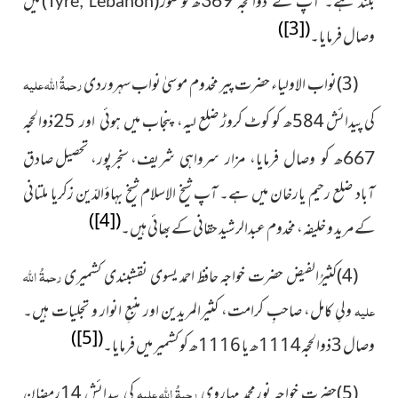
کو صور (
) میں
بلند ہے۔ آپ نے ذوالحجہ 369ھ
Tyre, Lebanon
)
[3]
(
وصال فرمایا۔
(3)نواب الاولیاء حضرت پیر مخدوم موسیٰ نواب سہروردی
رحمۃُ اللہ علیہ
کی پیدائش 584ھ کو کوٹ کروڑ ضلع لیہ، پنجاب میں
ہوئی اور 25ذوالحجہ
سنجرپور، تحصیل صادق
667ھ کو وصال فرمایا، مزار سرواہی شریف،
آباد ضلع رحیم یارخان میں ہے۔ آپ شیخ الاسلام شیخ بہاؤالدّین زکریا ملتانی
)
[4]
(
کے مرید و خلیفہ، مخدوم عبدالرشید حقانی کے بھائی ہیں۔
(4)کثیرُالفیض حضرت خواجہ حافظ احمد یسوی نقشبندی کشمیری
رحمۃُ اللہ
علیہ
ولیِ کامل، صاحبِ کرامت، کثیرالمریدین اور منبعِ انوار و تجلیات ہیں۔
)
[5]
(
وصال 3ذوالحجہ1114ھ یا 1116ھ کو کشمیر میں فرمایا۔
(5)
حضرت خواجہ نورمحمد مہاروی
رحمۃُ اللہ علیہ
کی پیدائش 14رمضان