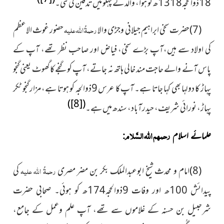
18ذوالحجہ1318ھ کو ہوا، والد کے پہلو میں تدفین کی گئی۔
(7)حضرت سخی ابراہیم جیلانی وجڑی والا
رحمۃُ اللہ علیہ
حضور غوث الاعظم
کی اولاد سے ہیں،آپ بڑے سخی، فیاض اور صاحب نظر تھے، آپ کے
پاس آنے والے حاجت مند خالی ہاتھ نہ جاتے، آپ کو گنجے کا گھوٹ یعنی گنجو
پہاڑ کا دولہا بھی کہا جاتا ہے۔ آپ کا عرس 9ذوالجہ کو ہوتا ہے، مزار گنجو ٹکر
)
[8]
(
پہاڑ، نورائی شریف، حیدرآباد، سندھ میں ہے۔
رحمہم اللہ السَّلام
علمائے اسلام
:
(8)امام و محدث شیخ ابوعبدالملک بکر بن مضر مصری
رحمۃُ اللہ علیہ
کی
پیدائش 100ھ اور وفات 9ذوالحجہ174ھ کو ہوئی۔ صحابی حضرت
شرحبیل بن حسنہ کے غلاموں سے تھے، آپ علم وعمل کے جامع،