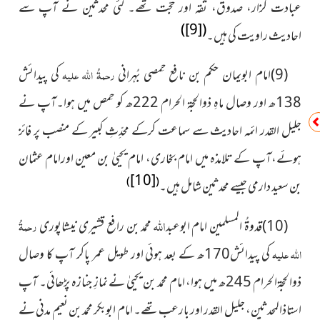
عبادت گُزار، صدوق، ثقہ اور حجّت تھے۔ کئی محدثین نے آپ سے
)
[9]
(
احادیث راویت کی ہیں۔
(9)امام ابویمان حکم بن نافع حِمصی بُہرانی
رحمۃُ اللہ علیہ
کی پیدائش
138ھ اور وصال ماہِ ذوالحجۃ الحرام 222ھ کو حِمص میں ہوا۔آپ نے
جلیل القدر ائمہ احادیث سے سماعت کرکے محدِّثِ کبیر کے منصب پر فائز
ہوئے،آپ کے تلامذہ میں امام بخاری، امام یحییٰ بن معین اورامام عثمان
[10]
)
(
بن سعید دارمی جیسے محدثین شامل ہیں۔
اللہ
(10)قدوۃُ المسلمین امام ابوعبد
محمد بن رافع قشیری نیشاپوری
رحمۃُ
اللہ علیہ
کی پیدائش170ھ کے بعد ہوئی اور طویل عمر پاکر آپ کا وصال
ذوالحجۃالحرام 245ھ میں ہوا، امام محمد بن یحییٰ نے نمازِ جنازہ پڑھائی۔ آپ
استاذالمحدثین، جلیل القدر اور بارعب تھے۔ امام ابوبکر محمد بن نعیم مدنی نے