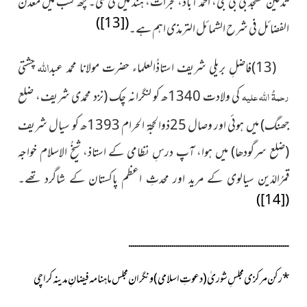
تدفین مسجد بی بی جی، احمد آباد، گجرات، ہند میں کی گئی۔ چھ کتب میں معدن
)
[13]
(
الفضائل فی شرح الشمائل الترمذی اہم ہے۔
اللہ
(13)فاضلِ بریلی شریف استاذُالعلماء حضرت مولانا محمد عبد
چشتی
رحمۃُ اللہ علیہ
کی ولادت
1340
ھ کو لنگرانہ چک (نزد محمدی شریف، ضلع
جھنگ) میں ہوئی اور وصال
25
ذوالحجۃ الحرام
1393
ھ کو سیال شریف
(ضلع سرگودھا) میں ہوا، آپ درسِ نظامی کے استاذ، شیخُ الاسلام خواجہ
قمرُالدّین سیالوی کے مرید اور محدثِ اعظم پاکستان کے شاگرد تھے۔
)
[14]
(
ــــــــــــــــــــــــــــــــــــــــــــــــــــــــــــــــــــــــــــــ
*
رکن مرکزی مجلسِ شوریٰ(دعوتِ اسلامی)و نگران مجلس ماہنامہ فیضانِ مدینہ کراچی