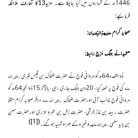
1446ھ کے شماروں میں کیا جاچکا
ہے۔ مزید13کا تعارف ملاحظہ
فرمائیے:
علیہمُ الرِّضوان
صحابۂ کرام
:
*
شہدائے جنگ مَرْجِ راہِط:
ذُوالقعدہ64ھ کو مروانی فوج نے حضرت ضحّاک بن قَیس فِہْری
رضی اللہ
عنہ
کی فوج پر حملہ کیا، 20دن جنگ جاری رہی، بالآخِر 15ذوالحجہ64ھ کو
مروانی فوج غالب آئی اورحضرت ضحّاک
رضی اللہ عنہ
دیگر صحابۂ کرام مثلاً
حضرت ربیعہ بن غاز جُرَشی، حضرت زمل بن عمرو عزری اور حضرت معن
)
[1]
(
بن یزید سلمی
رضی اللہ عنہم
وغیرہ کے ہمراہ شہید ہوگئے۔