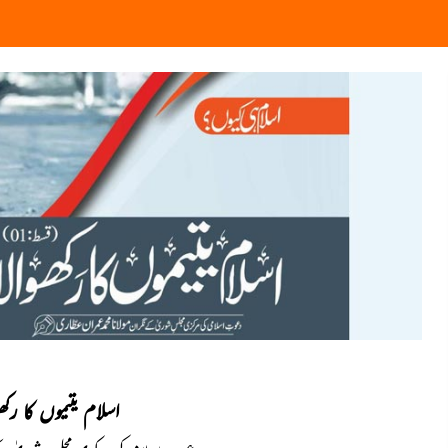
اسلام یتیموں کا رکھوال