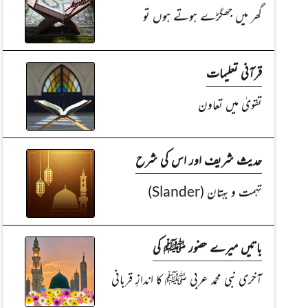
گھر میں جھگڑے ہوتے ہوں تو
قرآنی تعلیمات
تقویٰ میں تعاون
حدیث شریف اور اس کی شرح
تہمت و بہتان (Slander)
باتیں میرے حضور ﷺ کی
آخری نبی محمد عربی ﷺ کا اندازِ قربانی