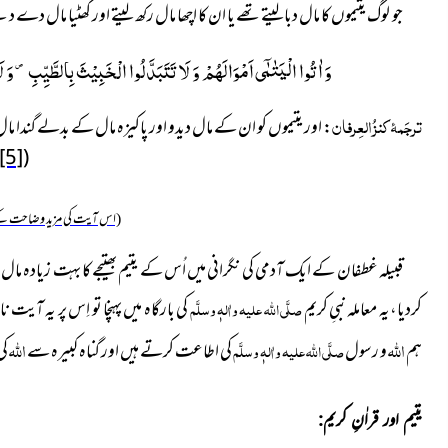
جو لوگ یتیموں کا مال دبالیتے تھے یا ان کا اچھا مال رکھ لیتے اور گھٹیا مال دے
وَ اٰتُوا الْیَتٰمٰۤى اَمْوَالَهُمْ وَ لَا تَتَبَدَّلُوا الْخَبِیْثَ بِالطَّیِّبِ ۪- وَ لَا
ترجَمۂ کنزُ العِرفان
: اور یتیموں کو ان کے مال دیدو اور پاکیزہ مال کے بدلے گندا مال ن
[5]
(
(اس آیت کی مزید وضاحت کے
قبیلہ غطفان کے ایک آدمی کی نگرانی میں اُس کے یتیم بھتیجے کا بہت زیادہ مال 
کردیا،یہ معاملہ نبیِ کریم
صلَّی اللہ علیہ واٰلہٖ وسلَّم
کی بارگاہ میں پہنچا تو اِس پر یہ آیت
اللہ
اللہ
ہم
و رسول
صلَّی اللہ علیہ واٰلہٖ وسلَّم
کی اطاعت کرتے ہیں اور گناہ کبیرہ سے
کی
یتیم اور قراٰنِ کریم: