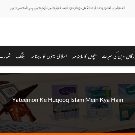
رگانِ دین کی سیرت
بچوں کا ماہنامہ
اسلامی بہنوں کا ماہنامہ
بکنگ
شمارے
Yateemon Ke Huqooq Islam Mein Kya Hain