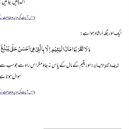
آگ)میں جائیں
(اس آیت کی مزید وضاحت کے
ایک اور جگہ ارشاد ہوا ہے:
وَ لَا تَقْرَبُوْا مَالَ الْیَتِیْمِ اِلَّا بِالَّتِیْ هِیَ اَحْسَنُ حَتّٰى یَبْلُغَ 
ترجَمۂ کنز الایمان
: اور یتیم کے مال کے پاس نہ جاؤ مگر اس راہ سے جوسب سے بھل
سوال ہونا ہ
(اس آیت کی مزید وضاحت کے