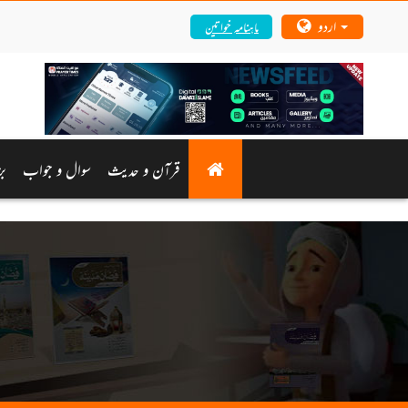
اردو
ماہنامہ خواتین
قرآن و حدیث
سوال و جواب
بز