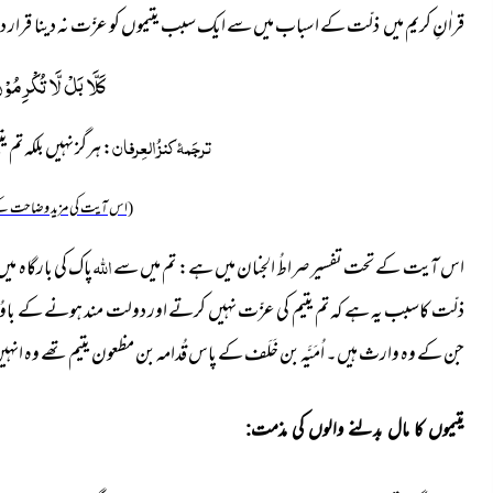
قراٰنِ کریم میں ذلّت کے اسباب میں سے ایک سبب یتیموں کو عزّت نہ دینا قرار دی
كَلَّا بَلْ لَّا تُكْرِمُوْ
ترجَمۂ کنزُ العِرفان
: ہرگز نہیں بلکہ تم
(اس آیت کی مزید وضاحت کے
اللہ
اس آیت کے تحت تفسیر صراطُ الجنان میں ہے: تم میں سے
پاک
کی بارگاہ میں
ذلّت کاسبب یہ ہے کہ تم یتیم کی عزّت نہیں کرتے اور دولت مند ہونے کے باوُج
جن کے وہ وارث ہیں۔ اُمَیَّہ بن خَلَف کے پاس قُدامہ بن مظعون یتیم تھے وہ انہیں 
یتیموں کا مال بدلنے والوں کی مذمت
: