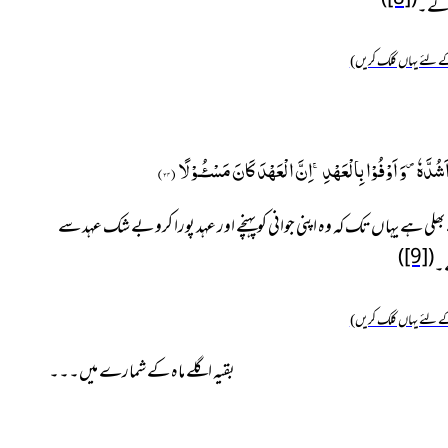
 گے۔
 لئے یہاں کلک کریں)
اَشُدَّه۪ٗ-وَ اَوْفُوْا بِالْعَهْدِۚ-اِنَّ الْعَهْدَ كَانَ مَسْـٴُـوْلًا (
۳۴
)
ی ہے یہاں تک کہ وہ اپنی جوانی کو پہنچے اور عہد پورا کرو بے شک عہد سے
)
[9]
(
ے۔
 لئے یہاں کلک کریں)
بقیہ اگلے ماہ کے شمارے میں۔۔۔