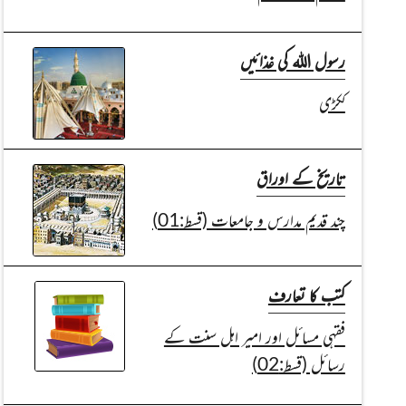
رسول اللہ کی غذائیں
ککڑی
تاریخ کے اوراق
چند قدیم مدارس و جامعات (قسط:01)
کتب کا تعارف
فقہی مسائل اور امیر اہل سنت کے
رسائل (قسط:02)