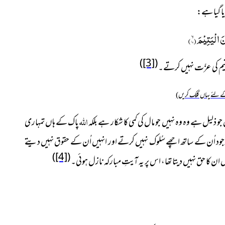
ا گیا ہے:
نَ الْیَتِیْمَۙ(
۱۷
)
)
[3]
(
 یتیم کی عزّت نہیں کرتے۔
 لئے یہاں کلک کریں)
اللہ
 جو ذلیل ہے وہ وہ نہیں جو مال کی کمی کا شکار ہے بلکہ
پاک کے ہاں تمہاری
ود اُن کے ساتھ اچھے سُلوک نہیں کرتے اور انہیں اُن کے حقوق نہیں دیتے
)
[4]
(
ان کا حق نہیں دیتا تھا، اس پر یہ آیتِ مبارکہ نازل ہوئی۔