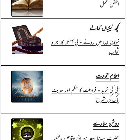
افضل عمل
کچھ نیکیاں کمالے
خوفِ خدا میں رونے والی آنکھ کا اجر و
ثواب
احکام تجارت
بلی کی خرید و فروخت کا حکم اور حدیث
پاک کی شرح
روشن ستارے
حضرت سیدنا سعد بن ابی وقاص رضی