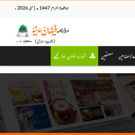
ذولقعدۃ الحرام 1447 ھ | مئی 2026 ء
/مضامین
مصنفین
شمارہ ڈاؤن لوڈ کیجئے