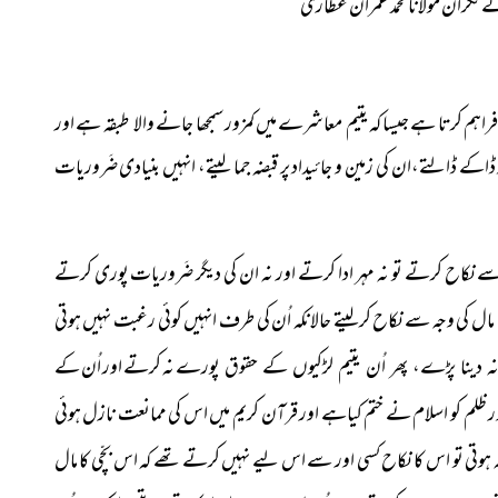
 نگران مولانا محمد عمران عطّاری
 فراہم کرتا ہے جیسا کہ یتیم معاشرے میں کمزور سمجھا جانے والا طبقہ ہے اور
 ڈالتے،ان کی زمین و جائیداد پر قبضہ جما لیتے، انہیں بنیادی ضَروریات
نکاح کرتے تو نہ مہر ادا کرتے اور نہ ان کی دیگر ضَروریات پوری
کرتے
ل کی وجہ سے نکاح کرلیتے حالانکہ اُن کی طرف انہیں کوئی رغبت نہیں ہوتی
نہ کرتے اور اُن کے
 دینا پڑے، پھر اُن یتیم لڑکیوں کے حقوق پورے
ر ظلم کو اسلام نے ختم کیاہے اور قرآن کریم میں اس کی ممانعت نازل ہوئی
ہوتی تو اس کا نکاح
کسی اور سے اس لیے نہیں کرتے تھے کہ اس بچّی کا مال