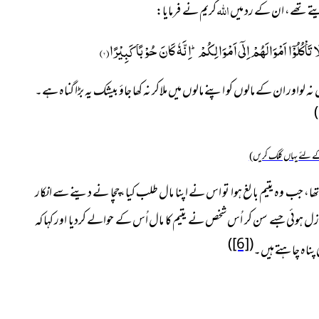
اللہ
 دیتے تھے، ان کے رد میں
کریم نے فرمایا:
 تَاْكُلُوْۤا اَمْوَالَهُمْ اِلٰۤى اَمْوَالِكُمْؕ-اِنَّهٗ كَانَ حُوْبًا كَبِیْرًا(
۲
)
ہ لواور ان کے مالوں کو اپنے مالوں میں ملاکر نہ کھا جاؤ بیشک یہ بڑا گناہ ہے۔
)
 لئے یہاں کلک کریں)
تھا، جب وہ یتیم بالغ ہوا تو اس نے اپنا مال طلب کیا، چچا نے دینے سے انکار
 نازل ہوئی جسے سن کر اُس شخص نے یتیم کا مال اُس کے حوالے کردیا اور کہا کہ
)
[6]
(
 پناہ چاہتے ہیں۔