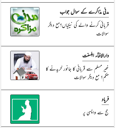
مدنی مذاکرے کے سوال جواب
قربانی کرنے والے کی نیکیاں؟مع دیگر
سوالات
دارالافتاء اہلسنت
غیر مسلم سے قربانی کا جانور خریدنے کا
حکم؟ مع دیگر سوالات
فریاد
حج سے واپسی پر