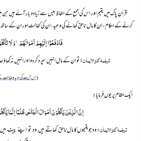
قراٰن پاک میں یتیم اور اس کی جمع کے الفاظ بیس سے زیادہ بار آئے ہیں جن م
کرنے کے احکام، ان کا مال ناحق کھانے کی وعید،ان کی کفالت اور ان کے ساتھ انص
فَادْفَعُوْۤا اِلَیْهِمْ اَمْوَالَهُمْۚ-وَ لَا تَاْكُلُو
ترجَمۂ کنز الایمان
: تو ان کے مال انہیں سپرد کر دو اور انہیں نہ کھاؤ
(اس آیت کی مزید وضاحت کے
ایک مقام پر یوں فرمایا:
اِنَّ الَّذِیْنَ یَاْكُلُوْنَ اَمْوَالَ الْیَتٰمٰى ظُلْمًا اِنَّمَا یَاْ
ترجَمۂ کنز الایمان
:
وہ جو یتیموں کا مال
ناحق کھاتے ہیں وہ تو اپنے پیٹ میں