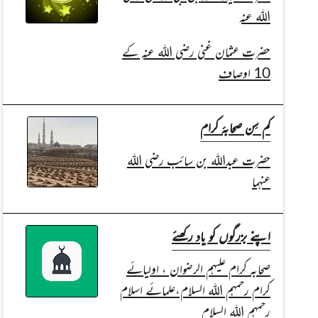
اللہ عنہ
حضرت عثمان غنی رضی اللہ عنہ کے
10 اوصاف
کم سِن صحابۂ کرام
حضرت عبداللہ بن سائب رضی اللہ
عنہما
اپنے بزرگوں کو یاد رکھئے
صحابہ کرام علیہم الرضوان ، اولیائے
کرام رحمہم اللہ السلام،علمائے اسلام
رحمہم اللہ السلام