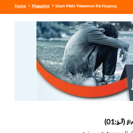
Home
Magazine
Islam Mein Yateemon Ke Huqooq
ا (قسط:01)