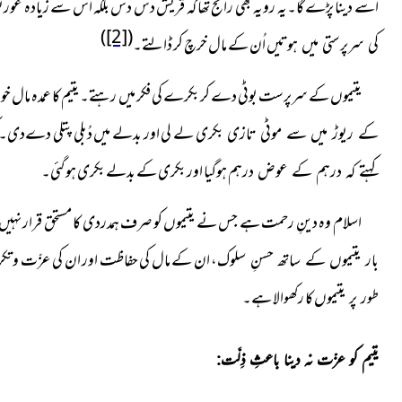
اسے دینا پڑے گا۔یہ رویہ بھی رائج تھا کہ قریش دس دس بلکہ اس سے زیادہ ع
)
[2]
(
اُن کے مال خرچ کر ڈالتے۔
کی سرپرستی میں ہوتیں
یتیموں کے سرپرست بوٹی دے کر بکرے کی فکر میں رہتے۔
یتیم کا عمدہ مال خ
لے لی اور بدلے میں دُبلی پتلی دےدی۔ کھ
کے ریوڑ میں سے موٹی تازی بکری
ہوگیا اور بکری کے بدلے بکری ہو گئی۔
کہتے کہ درہم کے عوض درہم
اسلام وہ دینِ رحمت ہے جس نے یتیموں کو صرف ہمدردی کا مستحق قرار نہیں د
ان کے مال کی حفاظت اور ان کی عزّت و تکر
بار یتیموں کے ساتھ حسنِ سلوک،
کا رکھوالا ہے۔
طور پر یتیموں
یتیم کو عزّت نہ دینا باعثِ ذِلَّت: