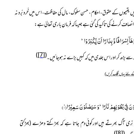
یں یتیموں کے حقوق، احکام، حسن سلوک، مال کی حفاظت، اس میں خُرد بُرد نہ
اف کرنے کی تاکید کی گئی ہے جیسا کہ فرمانِ باری تعالیٰ ہے:
ْهَاۤ اِسْرَافًا وَّ بِدَارًا اَنْ یَّكْبَرُوْاؕ-
)
[7]
(
 حد سے بڑھ کر اور اس جلدی میں کہ کہیں بڑے نہ ہوجائیں۔
 لئے یہاں کلک کریں)
كُلُوْنَ فِیْ بُطُوْنِهِمْ نَارًاؕ-وَ سَیَصْلَوْنَ سَعِیْرًا۠(
۱۰
)
اور کوئی
 نِری آگ بھرتے ہیں
دم جاتا ہے کہ بھڑکتے دھڑے (بھڑکتی
)
[8]
(