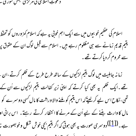
دعوتِ اسلامی کی مرکزی مجلسِ شوریٰ کے
اسلام کی عظیم خوبیوں میں سے ایک اہم خوبی یہ ہے کہ
اسلام کمزوروں کو تحفّظ
یتیم قدیم زمانے سے ہی مظلوم رہے ہیں۔ اسلام سے قبل لوگ ان کے حقوق پر ڈاکے
سے محروم کر دیا کرتے تھے۔
زمانہ جاہلیت میں لوگ یتیم لڑکیوں کے ساتھ طرح طرح کے ظلم کرتے،ان سے 
سے اُن کے ما
تھے۔ایک ظلم یہ بھی کیا کرتے کہ اپنی زیرِ کفالت یتیم لڑکیوں
تھی، نکاح اس لیے کر لیتے کہ اس یتیم کو ملنے والا وراثت کا مال کسی
دوسرے کو نہ
مال کا وارث بننے کے لیے اُن کے مرنے کا
اس برائی او
انتظار کرتے رہتے۔
)
[1]
(
ہے۔
دوسری صورت یہ بھی
کہ اگر یتیم بچی خوش شکل و خوبصورت نہ 
ہوتی