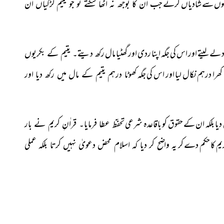
ورتوں سے شادیاں کرتے
جب اُن کا بوجھ نہ اٹھا سکتے تو جو یتیم لڑکیاں اُن
ود لے لیتے اور اس کی جگہ اپنا ردی اور گھٹیا مال
رکھ دیتے۔ یتیم کے بکریوں
را درہم نکال لیا اور اس کی جگہ
کھوٹا درہم یتیم کے مال میں رکھ دیا اور
یا بلکہ ان کے حقوق کو باقاعدہ شرعی
تحفّظ عطا فرمایا۔ قراٰنِ کریم نے بار
یم کا حکم دے کر
یہ واضح کر دیا کہ اسلام محض دعویٰ نہیں کرتا بلکہ عملی