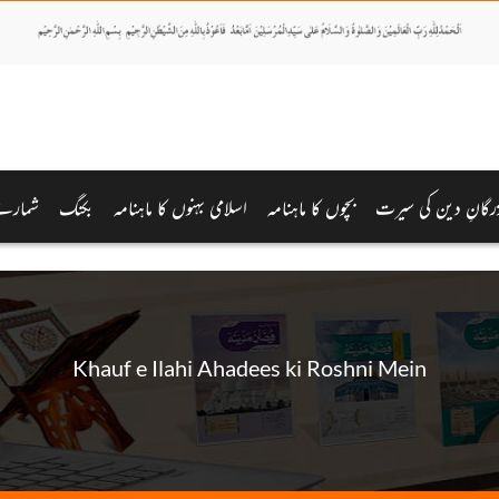
رگانِ دین کی سیرت
بچوں کا ماہنامہ
اسلامی بہنوں کا ماہنامہ
بکنگ
شمارے
Khauf e Ilahi Ahadees ki Roshni Mein