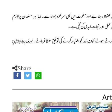
ی محفوظ رہتا ہے اور آخرت
میں بھی سرخرو ہوتا ہے۔ لہٰذا ہر مسلمان پر لازم
عمل اور نجاتِ ابدی کی کنجی ہے۔
اٰمِیْن بِجَاہِ النّبیِّ
تے ہوئے خوفِ خدا کو اختیار کرنے کی توفیق عطا فرمائے۔
Share
Art