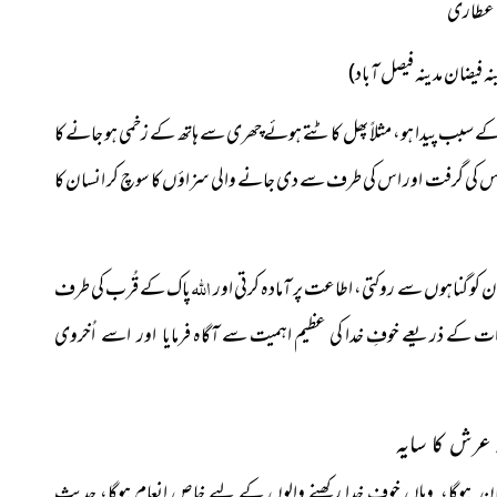
لی عطاری
نہ فیضان مدینہ فیصل آباد)
کے سبب پیدا ہو، مثلاً پھل کاٹتے ہوئے چھری سے ہاتھ کے زخمی ہو جانے کا
 کی گرفت اور اس کی طرف سے دی جانے والی سزاؤں کا سوچ کر انسان کا
الله
ان کو گناہوں سے روکتی،
اطاعت پر آمادہ کرتی اور
پاک کے قُرب کی طرف
دات
کے ذریعے خوفِ خدا کی عظیم اہمیت سے آگاہ
فرمایا اور اسے
اُخروی
خوفِ خدا رکھنے والوں کے
لیے خاص انعام ہوگا، حدیث
ن ہوگا، وہاں