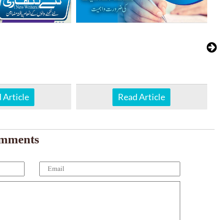
 Article
Read Article
mments