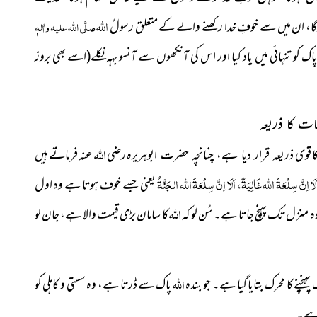
الله
صلَّی اللہ علیہ واٰلہٖ
اک کو تنہائی میں یاد کیا اور اس کی آنکھوں سے آنسو بہہ نکلے(اسے بھی بروز
اللہ
ا قوی
ہریرہ رضی
عنہ فرماتے
ہیں
ذریعہ قرار دیا ہے، چنانچہ حضرت ابو
اِنَّ ‏سِلْعَةَ الله غَالِيَةٌ، اَلَا اِنَّ سِلْعَةَ الله الجَنَّةُ
یعنی جسے خوف ہوتا ہے وہ اول
الله
وہ منزل تک پہنچ جاتا ہے۔ سُن لو کہ
کا سامان بڑی قیمت والا ہے، جان لو
الله
ہنچنے کا محرک بتایا گیا ہے۔ جو بندہ
پاک سے ڈرتا ہے، وہ سستی و کاہلی کو
ا ہے۔