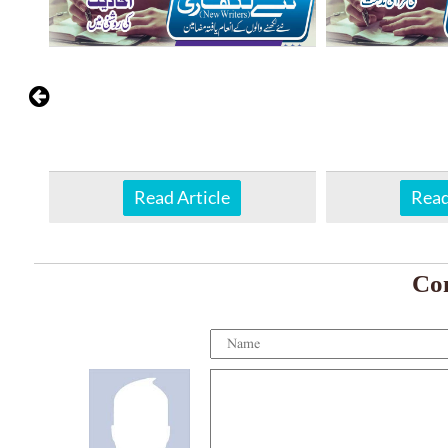
Read Article
Read
Co