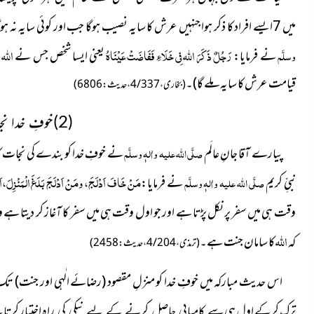
میں 7ایسے افراد کا ذکر ہوا جنہیں عرش کا سایہ نصیب ہوگا جب اور کوئی سایہ نہ ہوگا، ان میں سے خوفِ خدا رکھنے والے کے متعلق رسولُ
رَجُلٌ ذَكَرَ الله فِی خَلَاءِ فَفَاضَتْ عَيْنَاهُ
الله
وسلَّم
نے فرمایا:
یعنی ایسا شخص جس نے
پ
قیامت عرش کا سایہ ملے گا)۔
(بخاری،4/337، حدیث: 6806)
(2)خوفِ خدا نجات کا ذریعہ
پیارے آقا جانِ عالَم
صلَّی اللہ علیہ واٰلہٖ وسلَّم
نے خوفِ خدا کو بندے کی نجات ک
مَنْ خَافَ اَدْلَجَ، ومَنْ اَدْلَجَ بَلَغَ الْمَنْزِلَ،اَلَا 
نبیِّ کریم
صلَّی اللہ علیہ واٰلہٖ وسلَّم
نے فرمایا:
وقت ہی میں سفر پر نکل پڑتا ہے اور جو اول وقت ہی میں سفر کا آغاز کر دیتا ہے 
الله
کہ
کا سامان جنت ہے۔
(ترمذی، 4/204، حدیث: 2458)
اس حدیث مبارکہ میں خوفِ خدا کو منزلِ مقصود (رضائے
الٰہی اور جنت) تک پ
ترک کر کے اول ہی
راہ اختیار کرت
سے کامیابی حاصل کرنے کے لیے نیکی کی