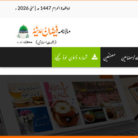
ذولقعدۃ الحرام 1447 ھ | مئی 2026 ء
/مضامین
مصنفین
شمارہ ڈاؤن لوڈ کیجئے