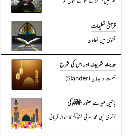
گھر میں جھگڑے ہوتے ہوں تو
قرآنی تعلیمات
تقویٰ میں تعاون
حدیث شریف اور اس کی شرح
تہمت و بہتان (Slander)
باتیں میرے حضور ﷺ کی
آخری نبی محمد عربی ﷺ کا اندازِ قربانی