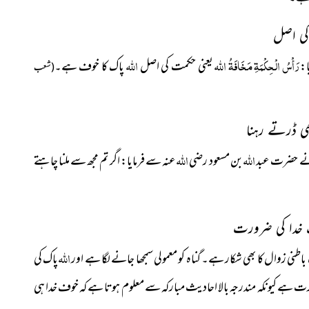
رَأْسُ الْحِكْمَةِ مَخَافَةُ الله
الله
:
یعنی حکمت کی اصل
پاک کا خوف ہے۔
(شعب
الله
اللہ
 حضرت عبد
بن مسعود رضی
عنہ سے
فرمایا: اگر تم مجھ سے ملنا چاہتے
ِ خدا کی ضرورت
الله
اطنی زوال کا بھی شکار ہے۔ گناہ
کو معمولی سمجھا جانے لگا ہے اور
پاک کی
 ہے کیونکہ مندرجہ بالا احادیث مبارکہ سے معلوم ہوتا ہے کہ خوف خدا ہی