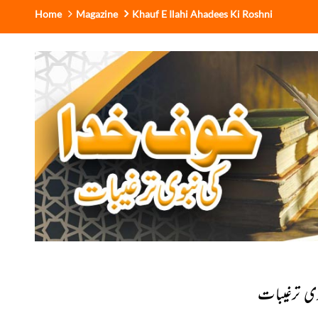
Home
Magazine
Khauf E Ilahi Ahadees Ki Roshni
وی ترغیبات