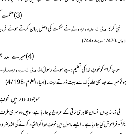
(3)حکمت کی اصل
نبیِّ کریم
صلَّی اللہ علیہ واٰلہٖ وسلَّم
نے حکمت کی اصل بیان کرتے ہوئے فرمایا
الایمان، 1/470، حدیث: 744)
(4)میرے بعد بھی ڈرتے رہنا
اللہ
صحابۂ کرام کو خوفِ خدا کی تعلیم دیتے ہوئے رسولُ
صلَّی اللہ علیہ واٰلہٖ وسلَّم
نے
الله
ہو تو میرے بعد بھی
پاک سے بہت ڈرتے رہنا۔(احیاء العلوم،4/198
)
موجودہ دور میں خوف
فی زمانہ جہاں انسان ظاہری ترقی کے عروج پر جا رہا ہے، وہیں دوسری طرف ب
پکڑ کو فراموش کیا جا رہا ہے۔ ایسے ماحول میں خوفِ خدا کو اختیار
کرنے کی اشد ضرورت