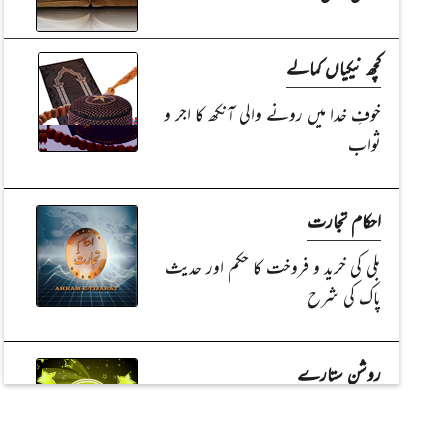
کچھ نیکیاں کمالے
خوفِ خدا میں رونے والی آنکھ کا اجر و
ثواب
احکام تجارت
بلی کی خرید و فروخت کا حکم اور حدیث
پاک کی شرح
روشن ستارے
حضرت سیدنا سعد بن ابی وقاص رضی