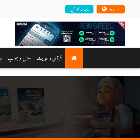
اردو
ماہنامہ خواتین
قرآن و حدیث
سوال و جواب
بز