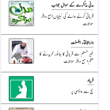
مدنی مذاکرے کے سوال جواب
قربانی کرنے والے کی نیکیاں؟مع دیگر
سوالات
دارالافتاء اہلسنت
غیر مسلم سے قربانی کا جانور خریدنے کا
حکم؟ مع دیگر سوالات
فریاد
حج سے واپسی پر