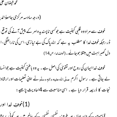
محمد فیضان ع
(درجہ سادسہ
مرکزی جامعۃُ المدي
خوف سے مراد وہ قلبی کیفیت ہے جو کسی ناپسندیدہ امر کے پیش آنے کی توقع 
الله
ڈر، جبکہ خوفِ
پاک کی بے نیازی، اس کی ناراضگی،
اس
خدا کا مطلب یہ ہے کہ
دل گھبراہٹ میں
مبتلا ہو جائے۔
(خوف خدا، ص14)
خوفِ خدا ایمان کی روح اور تقویٰ کی اصل ہے۔ یہ وہ باطنی کیفیت ہے جو انس
لے جاتی ہے۔
صلَّی اللہ علیہ واٰلہٖ وسلَّم
نے اپنی تعلیمات اور ارشا
رسولِ اکرم
اسی مناسبت سے 4احادیث
پڑھیے:
نجات کا ذریعہ قرار دیا ہے۔
(1)خوفِ خدا اور عرش کا سایہ
قیامت کے دن جہاں
ہر طرف نفسی نفسی کے عالم میں ہر کوئی پریشا