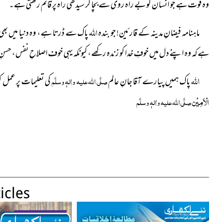
وہ قوت ہے
جو انسان کو بے راہ روی سے بچا کر سیدھی راہ پر قائم رکھتی ہے۔
الله
ماہنامہ فیضانِ مدینہ کے قارئین! جو بندہ
پاک سے
ڈرتا ہے، وہ دنیا میں بھ
ہے کہ وہ اپنے دل میں خوفِ خدا کو زندہ رکھے، کیونکہ یہی خوف
اصلاحِ نفس، حسنِ 
الله
پاک ہمیں پیارے آقا جانِ عالم
صلَّی اللہ علیہ واٰلہٖ وسلَّم
کی تعلیمات پر
عمل کر
الْاَمِیْن
صلَّی اللہ علیہ واٰلہٖ وسلَّم
icles