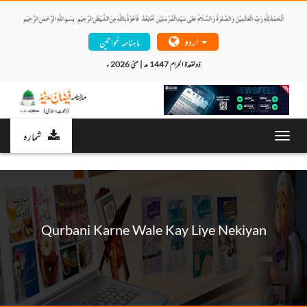
اردو
ماہنامہ خواتین
ذولقعدۃ الحرام 1447 ھ | مئی 2026 ء 
شمارہ
Toggl
navig
Qurbani Karne Wale Kay Liye Nekiyan