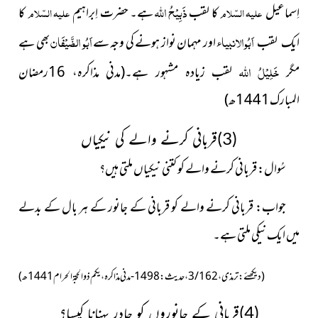
ذَبِیْحُ اللہ
اِسماعىل
علیہ السّلام
کا لقب
ہے۔ حضرت اِبراہىم
علیہ السّلام
کا
اَبُوالانبیاء
اَبُو الضَّیْفَان
اور مہمان نواز ہونے کی وجہ سے
بھی ہے
ایک لقب
خَلِیْلُ اللہ
مگر
لقب زیادہ مشہور ہے۔(مدنی مذاکرہ، 16رمضان
المبارک1441ھ)
(3)قربانی کرنے والے کی نیکیاں
سُوال:
قربانى کرنے والے کو کتنى نىکىاں ملتى ہىں؟
جواب: قربانى کرنے والے کو قربانى کے جانور کے ہر بال کے بدلے
مىں اىک نىکى ملتى ہے۔
(دیکھئے: ترمذی، 3/162، حدیث: 1498-مدنی مذاکرہ، یکم ذوالحجۃ الحرام 1441ھ)
(4)قربانی کے جانوروں کو چادر پہنانا کیسا؟