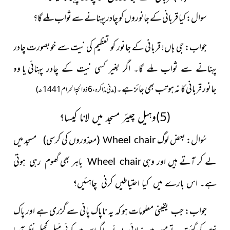
سوال: کیا قربانی کے جانوروں کو چادر پہنانے سے ثواب ملے گا؟
جواب: جی ہاں! قربانی کے جانور کو تعظیم کی نیت سے خوبصورت
چادر
یا وہ
پہنانے سے ثواب ملے گا۔ اگر بغیر کسی نیت کے چادر پہنائی
جانور قربانی کا نہ ہو تب بھی جائز ہے۔
(مدنی مذاکرہ، 6ذوالحجۃ الحرام 1441ھ)
(5)وہیل چیئر مسجد میں لانا کیسا؟
سُوال: بعض لوگ
(معذوروں کی کرسی) مسجد میں
Wheel chair
لے کر آتے ہیں اور وہی
باہر بھی
گھوم رہی ہوتی
Wheel chair
ہے۔ اس بارے میں کىا احتىاطىں کرنی چاہئیں؟
جواب: جب یقینی معلومات ہو کہ یہ ناپاک پانی سے گزری ہے اور پاک