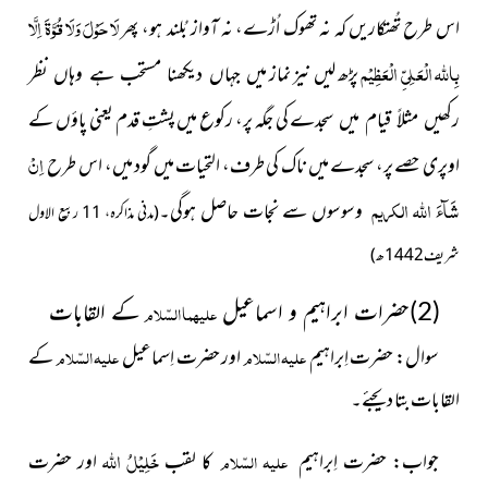
لَا حَوْلَ وَلَا قُوَّۃَ اِلَّا
اس طرح تُھتکاریں کہ نہ تھوک اُڑے، نہ آواز بُلند ہو، پھر
بِاللہ الْعَلِیِّ الْعَظِیْم
پڑھ لیں نیز نماز
میں جہاں دیکھنا مستحب ہے وہاں نظر
کی جگہ پر، رکوع میں پشتِ قدم یعنی پاؤں کے
رکھیں مثلاً قیام میں سجدے
اِنْ
اوپری حصے پر، سجدے میں ناک کی طرف، التحیات میں گود میں، اس طرح
شَآءَ اللہ الکریم
وسوسوں سے نجات حاصل ہوگی۔
(مدنی مذاکرہ، 11 ربیع الاول
شریف1442ھ)
(2)حضرات ابراہیم و اسماعیل
کے القابات
علیہما السّلام
سوال:
حضرت اِبراہىم
علیہ السّلام
اور حضرت اِسماعىل
علیہ السّلام
کے
القابات بتا دیجئے۔
خَلِیْلُ اللہ
جواب: حضرت اِبراہىم
علیہ السّلام
کا لقب
اور حضرت