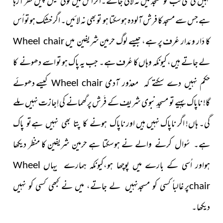
نہیں کی گئی تب تو مسجد میں نہ لائی جائے۔اگر اس میں کوئی مَیل کچیل نظر آرہا
ہے جس سے مسجد کا فرش آلودہ ہوسکتا ہو تو بھی نہ لائیں۔ اگر خشک ہوتو اُس
کا دَار و مَدار عُرف پر ہے، جیسے لوگ حرمین شریفین میں
Wheel chair
لے جاتے ہىں، کیونکہ وہاں کا عُرف ہے۔ جب یہ پاک ہو تو اسے
دھونے کا
کىسے دھوئے
حکم نہیں دے سکتے کہ معذور آدمى
Wheel chair
گا! ناپاک پہىے تو مسجدِ نبوى شرىف کے فَرش پر گھمانے کی اِجازت نہیں ملے
گی۔ ہاں! اگر ناپاک نہىں ہیں اور
ناپاک ہونے کا پتا بھی نہىں ہےتو پاک
نے ہوسکتا ہے حرمین شریفین کا منظر دیکھا
ہے۔ سُوال کرنے والے
ہواور اُسی کے
بارے میں پوچھا ہو،کیونکہ ہمارے ىہاں
Wheel
پر
غالباً کسى کو مسجدنہیں لے جاتے، میں نے کبھى کسی کو نہیں
chair
دىکھا۔