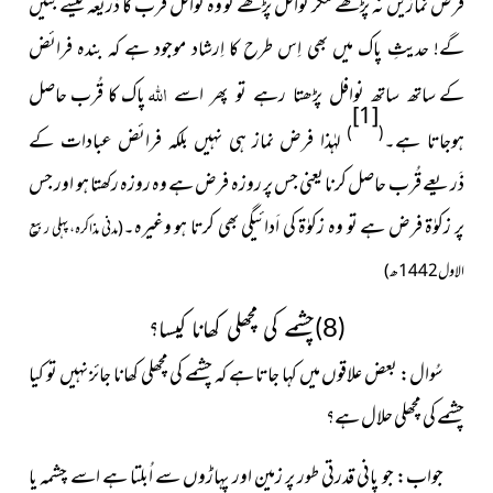
فرض نمازیں نہ پڑھے مگر نوافل پڑھے تو وہ نوافل قُرب کا ذَریعہ کیسے بنیں
گے! حدیثِ پاک میں بھی اِس طرح کا اِرشاد موجود ہے کہ بندہ فرائض
اللہ
کے
پاک کا قُرب حاصل
ساتھ ساتھ نوافل پڑھتا رہے تو پھر اسے
[1]
)
(
ہوجاتا ہے۔
لہٰذا فرض نماز ہى نہىں بلکہ فرائض عبادات کے
ذَرىعے قُرب حاصل کرنا یعنی جس پر روزہ فرض ہے وہ روزہ رکھتا ہو اور جس
پر زکوٰۃ فرض ہے تو وہ زکوٰۃ کی اَدائیگی بھی کرتا ہو وغیرہ۔
(مدنی مذاکرہ، پہلی ربیع
الاول 1442ھ)
(8)چشمے کی مچھلی کھانا کیسا؟
سُوال: بعض علاقوں میں کہا جاتا ہے کہ چشمے کی مچھلی کھانا جائز نہیں تو کیا
چشمے کی مچھلی حلال ہے؟
جواب: جو پانی قدرتی طور پر زمین اور پہاڑوں سے اُبلتا ہے اسے چشمہ یا