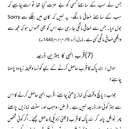
جس نے سب کے سامنے کسی کو بے عزت کیا تھا تو اسے
چاہیے کہ
سے
سب کے سامنے مُعافی مانگے، یہ نہیں کہ کان میں ہلکے
Sorry
بول دیا۔ جس سے مُعافی مانگی جا رہی ہے اس کو بھی محسوس ہو کہ مجھ سے
واقِعی مُعافی مانگی گئی ہے۔
(مدنی مذاکرہ، 9محرم الحرام 1440ھ)
(7)قُرب ِ اِلٰہی کا بہترین ذَریعہ
اللہ
سوال:
پاک کا قُرب حاصل کرنے کے لیے کونسا وَظیفہ
زیادہ پڑھنا
چاہئے؟
جواب: پانچ وقت کی نماز پڑھنی چاہئے، قُرب ِ اِلٰہی حاصل کرنے کا اِس
سے بہتر کوئی اور ذَریعہ نہیں ہے۔ فرض، واجب
اور سنَّت نمازیں پڑھئے
اللہ
پاک کا قُرب (یعنی
نزدیکی) حاصل کیجئے۔ اگر کوئی شخص
پھر نوافل پڑھ کر