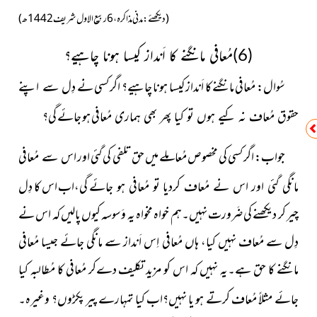
(دیکھئے: مدنی مذاکرہ، 6 ربیع الاول شریف1442ھ)
(6)مُعافی مانگنے کا اَنداز کیسا ہونا چاہیے؟
سُوال: مُعافی مانگنے کا اَنداز کیسا ہونا چاہیے؟ اگر کسی نے
دِل سے اپنے
ہو جائے گی؟
حقوق مُعاف نہ کیے ہوں تو کیا پھر بھی ہماری مُعافی
جواب: اگر کسی کی مخصوص مُعاملے میں حق تلفی کی گئی اور
اس سے مُعافی
گی،اب اس کا دِل
مانگی گئی اور اس نے مُعاف کردیا تو مُعافی ہو جائے
چیر کر دیکھنے کی ضَرورت نہیں۔ہم خواہ مخواہ یہ وَسوسہ کیوں پالیں کہ اس نے
دِل سے مُعاف نہیں کیا، ہاں مُعافی اِس اَنداز سے مانگی جائے جیسا مُعافی
مانگنے کا حق ہے۔یہ نہیں کہ اس کو مزید تکلیف دےکر مُعافی کا مُطالبہ کیا
جائے مثلاً مُعاف کرتے ہو یا نہیں؟اب کیا تمہارے پیر پکڑوں؟
وغیرہ۔