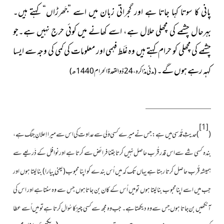
پانی کا سوتا کہا جاتا ہے اور گجراتی زبان میں اسے ”جَھرڑاں“ کہتے ہیں۔
بہرحال چشمے کی مچھلی حلال ہے، اسے کھانے میں کوئی حرج نہیں ہے۔جو
چشمے کی مچھلی کو حرام کہتے ہیں وہ غَلَط فہمی اور معلومات کی کمی کی وجہ سے ایسا
کہہ رہے ہوں گے۔
(مدنی مذاکرہ، 24ذوالقعدۃ الحرام 1440ھ)
[1]
(
)حدىثِ قُدسى مىں ہے:جس نے مىرے کسی وَلى سے عداوت کى اس سے مىرا اِعلانِ جنگ ہے،
بندہ کسی شے سے اس قدر قُرب حاصل نہیں کرتا جتنا فرائض سے کرتا ہے اور نوافل کے ذَریعے سے
ہمیشہ قُرب حاصل کرتا رہتا ہے ىہاں تک کہ مىں اُس بندے کو اپنا محبوب(یعنی پیارا) بنا لىتا ہوں اور
جب مىں اسے اپنا محبوب بنا لىتا ہوں تو میں اُس کے کان بن جاتا ہوں جس سے وہ سنتا ہے اور اس کى
آنکھىں بن جاتا ہوں جس سے وہ دىکھتا ہے۔ جب وہ مجھ سے کسی چیز کا سُوال کرتا ہے تو میں اُسے عطا