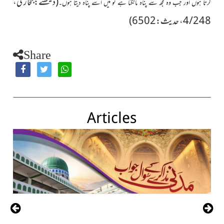
(دیکھئے:بخاری،
کرتا ہوں اور جب وہ مجھ سے پناہ مانگتا ہے تو مىں اسے پناہ دىتا ہوں۔
4/248، حدیث:6502)
Share
Articles