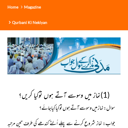
Home
Magazine
Qurbani Ki Nekiyan
(1)نماز میں وسوسے آتے ہوں توکیا کریں؟
سوال:
نماز میں وسوسے آتے ہوں توکیا کِیاجائے؟
جواب:
نماز شروع کرنے سے پہلے اُلٹے کندھے کی طرف تین مرتبہ