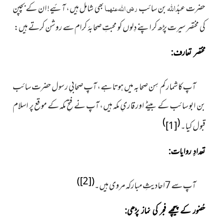
اللہ
حضرت عبدُ
بن سائب
رضی اللہ عنہما
بھی شامل ہیں، آئیے! ان کے بچپن
کی مختصر سیرت پڑھ کر اپنے دِلوں کو محبتِ صحابۂ کرام سے روشن کرتے ہیں:
مختصر تعارف:
آپ کا شمار کم سِن صحابہ میں ہوتا ہے، آپ صحابیِ رسول حضرت سائب
بن ابو سائب کے بیٹے اور قاریِ مکہ ہیں، آپ نے فتحِ مکہ کے موقع پر اسلام
)
(
قبول کیا۔
[1]
تعدادِ روایات:
)
[2]
(
آپ سے 7احادیثِ مبارکہ مروی ہیں۔
حُضور کے پیچھے فجر کی نماز پڑھی: