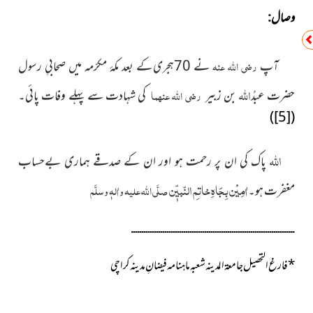
وصال:
آپ
رضی اللہ عنہ
نے 70ہجری کے بعد مکۂ مکرّمہ میں صحابیِ رسول
اللہ
حضرت عبدُ
بن زبیر
رضی اللہ عنہما
کی شہادت سے پہلے وفات پائی۔
)
[5]
(
اللہ
پاک کی ان پر رحمت ہو اور ان کے صدقے ہماری بےحساب
اٰمِیْن بِجَاہِ خاتمِ النّبیّٖن
مغفرت ہو۔
صلَّی اللہ علیہ واٰلہٖ وسلَّم
ــــــــــــــــــــــــــــــــــــــــــــــــــــــــــــــــــــــــــــــ
*
فارغ التحصیل جامعۃ المدینہ شعبہ ماہنامہ فیضانِ مدینہ کراچی