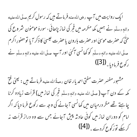
ایک روایت میں آپ
رضی اللہ عنہ
فرماتے ہیں کہ رسولِ کریم
صلَّی اللہ علیہ
واٰلہٖ وسلَّم
نے ہمیں مکۂ مکرمہ میں فجر کی نماز پڑھائی، سورۂ مؤمنون شروع کی
حتّٰی کہ حضرت موسیٰ اور حضرت ہارون یا حضرت عیسیٰ کا ذکر آیا تو حضورِ اکرم
صلَّی اللہ علیہ واٰلہٖ وسلَّم
کو کھانسی آگئی اور آپ
صلَّی اللہ علیہ واٰلہٖ وسلَّم
نے
)
[3]
(
رکوع فرما دیا۔
مشہور مفسّر حضرت مفتی احمد یار خان
رحمۃُ اللہ علیہ
فرماتے ہیں: یعنی فتح
مکہ کے دن آپ (
صلَّی اللہ علیہ واٰلہٖ وسلَّم
فجر کی نماز میں) قرأت زیادہ کرنا
چاہتے تھے مگر درمیان میں کھانسی آجانے کی وجہ سے رکوع فرما دیا کہ اگر
امام کو دورانِ نماز میں کوئی حادثہ پیش آجائے جس سے وہ دراز قرأت نہ
)
[4]
(
کرسکے تو رُکوع کردے۔