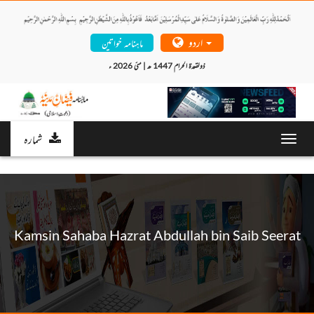
اردو
ماہنامہ خواتین
ذولقعدۃ الحرام 1447 ھ | مئی 2026 ء 
شمارہ
Toggl
navig
Kamsin Sahaba Hazrat Abdullah bin Saib Seerat