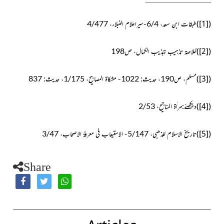
)
[1]
(
طبقات ابنِ سعد، 6/4-سیراعلام النبلاء، 4/477
)
[2]
(
خلاصۃ تذہیب تہذیب الکمال، ص198
)
[3]
(
مسلم، ص190، حدیث: 1022- مشکاۃ المصابیح، 1/175، حدیث: 837
)
[4]
(
دیکھئے:مراٰۃ المناجیح، 2/53
)
[5]
(
تاریخ الاسلام للذھبی، 5/147- الاستیعاب فی معرفۃ الاصحاب، 3/47
Share