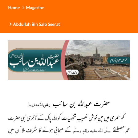
Home
Magazine
Abdullah Bin Saib Seerat
اللہ
حضرت عبد
بن سائب
رضی اللہ عنہما
اللہ
کم عمری میں جن خوش نصیب شخصیات
کو
پاک کے آخِری نبی حضرت
محمدِ مصطفےٰ
صلَّی اللہ علیہ واٰلہٖ وسلَّم
کے صحابی ہونے کا شَرف ملا اُن میں