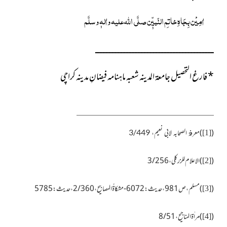
اٰمِیْن بِجَاہِ خاتمِ النّبیّٖن
صلَّی اللہ علیہ واٰلہٖ وسلَّم
ــــــــــــــــــــــــــــــــــــــــــــــــــــــــــــــــــــــــــــــ
*
فارغ التحصیل جامعۃ المدینہ شعبہ ماہنامہ فیضانِ مدینہ کراچی
)
(
معرفۃ الصحابہ لابی نعیم، 3/449
[1]
(
)الاعلام للزرکلی، 3/256
[2]
(
)مسلم، ص981، حدیث: 6072- مشکاۃُ المصابیح، 2/360، حدیث: 5785
[3]
(
)مراٰۃ المناجیح، 8/51
[4]