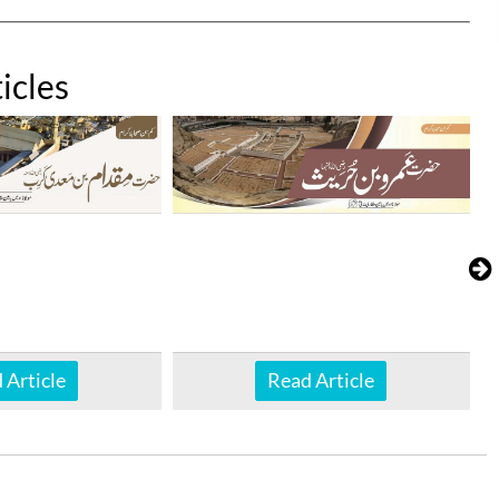
icles
 Article
Read Article