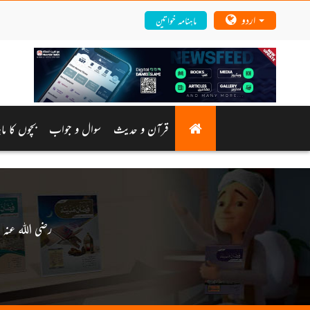
اردو
ماہنامہ خواتین
قرآن و حدیث
سوال و جواب
بچوں کا ماہ
Hazrat Aamir bin Wasilah aur Hazrat Mustawrid bin Shaddad رضی اللہ عنہ