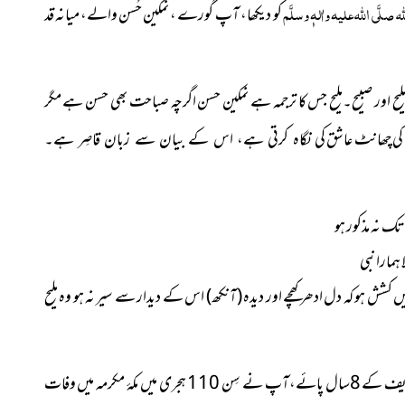
لہ
صلَّی اللہ علیہ واٰلہٖ وسلَّم
کو دیکھا، آپ گورے ، نمکین حُسن والے، میانہ قد
لیح اور صبیح۔ملیح جس کا ترجمہ ہے نمکین حسن اگرچہ صباحت بھی حسن ہے مگر
 کی چھانٹ عاشق
کی نگاہ کرتی ہے، اس کے بیان سے زبان قاصِر ہے۔
ک نہ مذکور ہو
 ہمارا نبی
کشش ہو کہ دل ادھر کھچے اور دیدہ
(آنکھ)
اس کے دیدار سے سیر نہ ہو وہ ملیح
کی ظاہری حیات شریف کے 8سال پائے،آپ نے سِن 110 ہجری میں مکۂ مکرمہ میں وفات