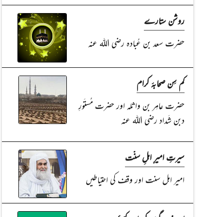
روشن ستارے
حضرت سعد بن عُبادہ رضی اللہ عنہ
کم سِن صحابۂ کرام
حضرت عامِر بن واثلہ اور حضرت مُستَورِ
دبن شَداد رضی اللہ عنہ
سیرتِ امیرِ اہلِ سنّت
امیر اہل سنت اور وقف کی احتیاطیں