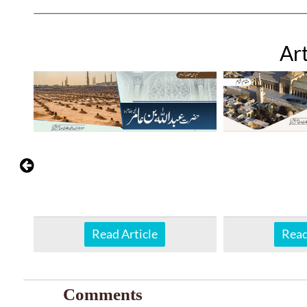
Art
Read Article
Read
Comments