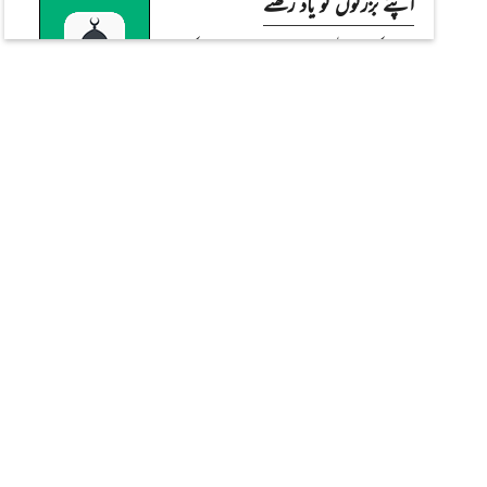
اپنے بزرگوں کو یاد رکھئے
صحابہ کرام علیہم الرضوان ،اولیائے کرام
رحمہم اللہ السلام،علمائے اسلام رحمہم
اللہ السلام
تاریخ کے اوراق
مَکہ مکرمہ کی تاریخ و خصائص
رسول اللہ کی غذائیں
Read Article
Read Article
عجوہ کھجور کے فوائد و فضائل
کتب کا تعارف