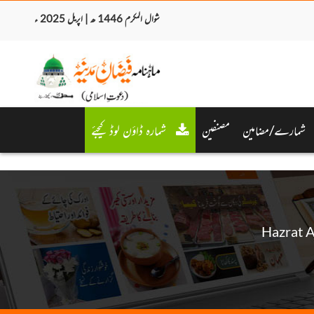
شوال المکرم 1446 ھ | اپریل 2025 ء
شمارے/مضامین
مصنفین
شمارہ ڈاؤن لوڈ کیجئے