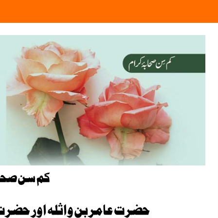
کم سن صحا
حضرت عامر بن واثلہ اور حضرت مُ