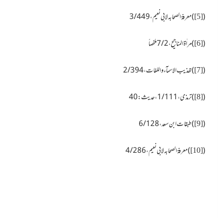
(
)معرفۃ الصحابہ لابی نعیم، 3/449
[5]
(
)مراٰۃ المناجیح، 7/2 ملخصاً
[6]
(
)تھذیب الاسمآء واللغات، 2/394
[7]
(
)ترمذی، 1/111، حدیث:40
[8]
(
)طبقات ابن سعد، 6/128
[9]
(
)معرفۃ الصحابہ لابی نعیم، 4/286
[10]