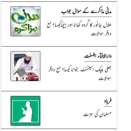
مدنی مذاکرے کے سوال جواب
حلال جانور کا گُردہ کھانا اور بیچناکیسا؟ مع
دیگر سوالات
دارالافتاء اہلسنت
جعلی بینک اسیٹمنٹ بنوانا کیسا؟ مع دیگر
سوالات
فریاد
مسلمان کی عزت