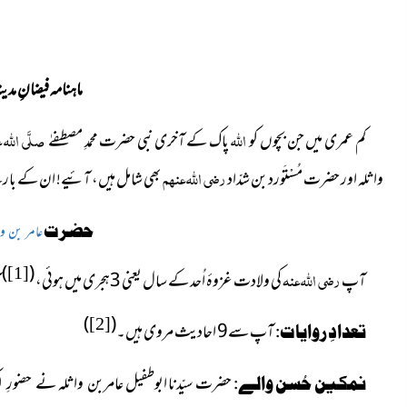
ماہنامہ فیضانِ مدینہ ا
اللہ
صلَّی اللہ ع
کم عمری میں جن بچوں کو
پاک کے آخری نبی حضرت محمدِ مصطفےٰ
رضی اللہ عنہم
واثلہ اور حضرت مُسْتَورد بن شدّاد
بھی شامل ہیں، آئیے! ان کے بارے
حضرت
عامر بن وا
)
(
رضی اللہ عنہ
[1]
آپ
کی ولادت غزوۂ اُحد کے سال یعنی 3ہجری میں ہوئی،
آ
)
(
[2]
آپ سے9 احادیث مروی ہیں۔
تعدادِ روایات:
حضرت سیّدنا ابوطفیل عامربن واثلہ
نمکین حُسن والے:
نے حضورِ 