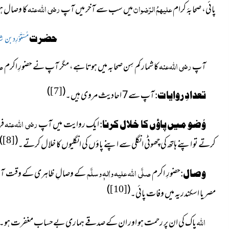
علیہمُ الرّضوان
رضی اللہ عنہ
پائی، صحابۂ کرام
میں سب سے آخر میں آپ
کا وصال ہ
حضرت
مُسْتَوْرِدبن ش
رضی اللہ عنہ
صل
آپ
کا شمار کم سِن صحابہ میں ہوتا ہے، مگر آپ نے حضورِ اکرم
)
(
[7]
آپ سے7 احادیث مروی ہیں۔
تعدادِ روایات:
رضی اللہ عنہ
ایک روایت میں آپ
فر
وُضو میں پاؤں کا خلال کرنا:
)
(
[8]
کرتے تو اپنے ہاتھ کی چھوٹی انگلی سے اپنے پاؤں کی انگلیوں کا خلال کرتے۔
صلَّی اللہ علیہ واٰلہٖ وسلَّم
حضورِ اکرم
کے وصالِ ظاہری کے
وقت آ
وصال:
)
(
[10]
مصر یا اسکندریہ میں وفات پائی۔
اللہ
پاک کی ان پر رحمت ہو اور ان کے صدقے ہماری بےحساب مغفرت ہو۔