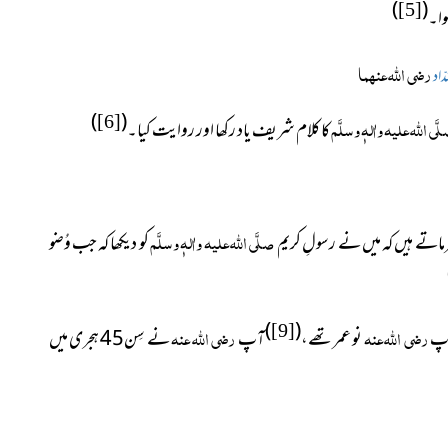
)
(
[5]
وا۔
رضی اللہ عنہما
دّاد
)
(
َّی اللہ علیہ واٰلہٖ وسلَّم
[6]
کا کلام شریف یاد رکھا اور روایت کیا۔
صلَّی اللہ علیہ واٰلہٖ وسلَّم
ماتے ہیں کہ میں نے رسولِ کریم
کو دیکھا کہ جب وُضو
)
(
رضی اللہ عنہ
رضی اللہ عنہ
[9]
پ
نو عمر تھے،
آپ
نے سِن45 ہجری میں