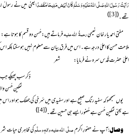
رَاَيْتُ رَسُولَ اللَّهِ صَلَّى اللَّهُ عَلَيْهِ وَسَلَّمَ كَانَ اَبْيَض مَلِيحًا
مُقَصّدًا
ال
یعنی
میں نے رسولُ
)
(
[3]
تھے۔
رحمۃُ اللہ علیہ
مفتی احمد یار خان نعیمی
فرماتے ہیں:حُسن دو قسم کا ہوتا ہے: م
ملاحت حسن کا اعلیٰ درجہ ہے۔ اس میں فرق بیان سے معلوم نہیں ہوسکتا بلکہ اس
قُدس سرہ نے فرمایا: شعر
اعلیٰ حضرت
ذِکر سب پھیکے جب ت
نمکین حُسن والا
یوں سمجھو کہ سفید رنگ صبیح ہے اور سفیدی میں سُرخی کی جھلک ہو اور اس میں 
)
(
[4]
ہے یعنی نمکین حُسن ہے حُضور ایسے ہی حسین تھے۔
صلَّی اللہ علیہ واٰلہٖ وسلَّم
آپ نے حضورِ اکرم
وصال: