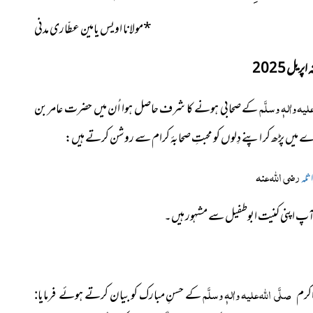
*
مولانا اویس یامین عطّاری مدنی
پریل 2025
لیہ واٰلہٖ وسلَّم
کے صحابی ہونے کا شرف حاصل ہوا اُن میں حضرت عامر بن
 میں پڑھ کر اپنے دِلوں کو محبتِ صحابۂ کرام سے روشن کرتے ہیں:
رضی اللہ عنہ
ثلہ
پ
اپنی کنیت ابوطفیل سے مشہور ہیں۔
صلَّی اللہ علیہ واٰلہٖ وسلَّم
کے حسنِ مبارک کو بیان کرتے
اکرم
ہوئے فرمایا: