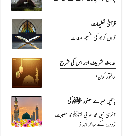
قرآنی تعلیمات
قراٰنِ کریم کی عظیم صفات
حدیث شریف اور اس کی شرح
طاقتور کون؟
باتیں میرے حضور ﷺ کی
آخری نبی محمد عربی ﷺ کا مصیبت
زدوں کے ساتھ انداز