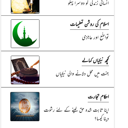
انسانی زندگی کو دوسرا پہلو
اسلام کی روشن تعلیمات
تواضُع اور عاجزی
کچھ نیکیاں کمالے
جنت میں محل دلانے والی نیکیاں
احکام تجارت
اپنا ثابت شدہ حق لینے کے لئے رشوت
دینا کیسا؟