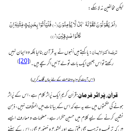
لیکن مخالفین نہ لاسکے:
(
اَمْ یَقُوْلُوْنَ تَقَوَّلَهٗۚ-بَلْ لَّا یُؤْمِنُوْنَۚ(
۳۳
) فَلْیَاْتُوْا بِحَدِیْثٍ
مِّثْلِهٖۤ اِنْ
كَانُوْا صٰدِقِیْنَؕ(
۳۴
)
)
ترجَمۂ کنز الایمان
:
یا کہتے ہیں اُنہوں نے یہ قرآن بنالیا بلکہ وہ ایمان نہیں
[20]
)
(
رکھتے
تو اس جیسی ایک بات تو لے آئیں اگر سچے ہیں۔
(اس آیت کی مزید وضاحت کے لئے یہاں کلک کریں)
قراٰن کریم ایک پُراثر کلام ہے، اس کے پُراثر
قراٰن، پُر اثر فرمان:
ہونے کی حکمتوں میں سے یہ ہے کہ اس کے بیانات میں اختلاف نہیں، ذہن
نشین کرنے کے لیے کلام میں حسین تکرار ہے، معلومات و معارف ایسے
ہیں کہ ترغیب و ترہیب بھی ملتی ہے اور خشوع و خضوع بھی، اس کے سننے