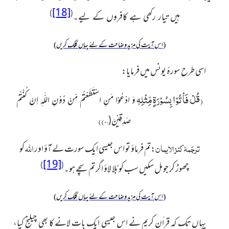
[18]
)
(
ہیں تیار رکھی ہے کافروں کے لیے۔
(اس آیت کی مزید وضاحت کے لئے یہاں کلک کریں)
اسی طرح سورۂ یونس میں فرمایا:
(
قُلْ فَاْتُوْا بِسُوْرَةٍ مِّثْلِهٖ
وَ ادْعُوْا مَنِ اسْتَطَعْتُمْ مِّنْ دُوْنِ اللّٰهِ اِنْ كُنْتُمْ
)
)
۳۸
صٰدِقِیْنَ(
ترجَمۂ کنز الایمان
اللہ
:تم فرماؤ تو اس جیسی ایک سورت لے آؤ اور
کو
[19]
)
(
چھوڑ کر جو مل سکیں سب کو بُلا لاؤ اگر تم سچے ہو۔
(اس آیت کی مزید وضاحت کے لئے یہاں کلک کریں)
یہاں تک کہ قراٰن کریم نے اس جیسی ایک بات لانے کا بھی چیلنج کیا،