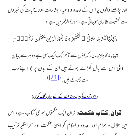
اور پڑھنے والوں پر اس کے وعدہ و وعید، بشارات اور عذابات کی خبروں
سے خشیت طاری ہوجاتی ہے، سورۃ الزُّمر میں ہے:
(
كِتٰبًا
)
مُّتَشَابِهًا مَّثَانِیَ ﳓ تَقْشَعِرُّ مِنْهُ جُلُوْدُ الَّذِیْنَ یَخْشَوْنَ رَبَّهُمْۚ-
ترجَمۂ کنز الایمان
:
کہ اوّل سے آخر تک ایک سی ہے دوہرے
بیان
رب
والی اس سے بال کھڑے ہوتے ہیں ان کے بدن پر جو اپنے
[21]
)
(
سے ڈرتے ہیں۔
(اس آیت کی مزید وضاحت کے لئے یہاں کلک کریں)
قراٰن ایک حکمتوں بھری کتاب ہے،
قراٰن، کتابِ حکمت:
اس
ترتیب
میں حلال و حرام اور حدود و احکام کو ایسی حکمت اور سحرانگیز