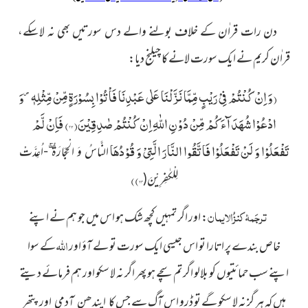
دن رات قراٰن کے خلاف بولنے والے دس سورتیں بھی نہ لاسکے،
قراٰن کریم نے ایک سورت لانے کا چیلنج دیا:
(
وَ اِنْ كُنْتُمْ فِیْ رَیْبٍ مِّمَّا نَزَّلْنَا عَلٰى عَبْدِنَا فَاْتُوْا بِسُوْرَةٍ مِّنْ مِّثْلِهٖ۪-وَ
ادْعُوْا شُهَدَآءَكُمْ مِّنْ دُوْنِ اللّٰهِ اِنْ كُنْتُمْ صٰدِقِیْنَ(
۲۳
) فَاِنْ لَّمْ
تَفْعَلُوْا وَ لَنْ تَفْعَلُوْا فَاتَّقُوا النَّارَ الَّتِیْ وَ قُوْدُهَا
النَّاسُ وَ الْحِجَارَةُ ۚۖ-اُعِدَّتْ
)
)
۲۴
لِلْكٰفِرِیْنَ(
ترجَمۂ کنزُالایمان
:
اور اگر تمہیں کچھ شک ہو اس میں جو ہم نے اپنے
اللہ
خاص بندے پر اتارا تو اس جیسی ایک سورت تو لے آؤ
اور
کے سوا
اپنے سب حمائتیوں کو بلالو اگر تم سچے ہو
پھر اگر نہ لا سکو اور ہم فرمائے دیتے
ہیں کہ ہر گز نہ لا سکو گے تو ڈرو اس آگ سے جس
کا ایندھن آدمی اور پتھر