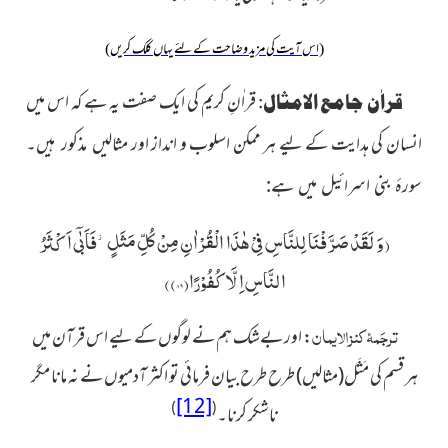
(اس آیت کی مزید وضاحت کے لئے یہاں کلک کریں)
قراٰنِ کریم کی ایک صفت یہ ہے کہ اس میں
قراٰن جامع الامثال:
انسان کی ہدایت کے لیے ہر ممکن اسلوب و انداز اور
مثالیں مذکور ہیں۔
سورۂ بنی اسرائیل میں ہے:
(
وَ لَقَدْ صَرَّفْنَا
لِلنَّاسِ فِیْ هٰذَا الْقُرْاٰنِ مِنْ كُلِّ مَثَلٍ٘-فَاَبٰۤى اَكْثَرُ
النَّاسِ اِلَّا كُفُوْرًا(۸۹)
)
ترجَمۂ کنزالایمان
:
اور بےشک ہم نے لوگوں کے لیے اس قرآن میں
ہر قسم کی مَثَل(مثالیں) طرح طرح بیان فرمائی تو اکثر آدمیوں نے نہ مانا مگر
[12]
)
(
ناشکر کرنا۔