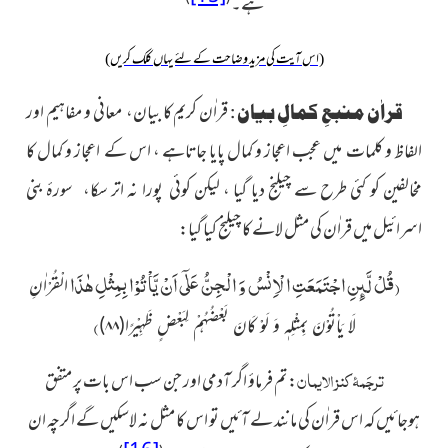
ہے۔
(اس آیت کی مزید وضاحت کے لئے یہاں کلک کریں)
قراٰن کریم کا بیان، معانی و مفاہیم اور
قراٰن منبعِ کمالِ بیان :
الفاظ و کلمات میں عجب اعجاز و کمال پایا جاتاہے ، اس کے اعجاز و کمال کا
مخالفین کو کئی طرح سے چیلنج دیا گیا ، لیکن کوئی پورا نہ اتر سکا، سورۂ بنی
اسرائیل میں قراٰن کی مثل لانے کا چیلنج کیا گیا:
(
قُلْ لَّىٕنِ اجْتَمَعَتِ الْاِنْسُ وَ الْجِنُّ عَلٰۤى اَنْ یَّاْتُوْا بِمِثْلِ هٰذَا
الْقُرْاٰنِ
)
لَا یَاْتُوْنَ بِمِثْلِهٖ وَ لَوْ كَانَ بَعْضُهُمْ لِبَعْضٍ ظَهِیْرًا(۸۸)
ترجَمۂ کنز الایمان
:
تم فرماؤ اگر آدمی اور جن سب اس بات پر متفق
ہوجائیں کہ اس قراٰن کی مانند لے آئیں تو اس کا مثل نہ لاسکیں گے اگرچہ ان