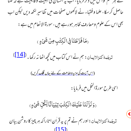
نے ہر علم کو اس میں ذکر فرمایا، اب یہ انسان کی اہلیت و قابلیت ہے کہ کتنا
حاصل کرسکا، علما و فقہاء نے لاکھوں صفحات میں تفاسیر لکھ دیں لیکن اب
بھی اس کے علوم و معارف ظاہر ہورہے ہیں، سورۃ الانعام میں ہے:
(مَا فَرَّطْنَا فِی الْكِتٰبِ مِنْ شَیْءٍ )
[14]
ترجَمۂ کنز الایمان
)
(
:
ہم نے اس کتاب میں کچھ اٹھا نہ رکھا۔
(اس آیت کی مزید وضاحت کے لئے یہاں کلک کریں)
اسی طرح سورۃ النحل میں فرمایا:
(
وَ نَزَّلْنَا عَلَیْكَ الْكِتٰبَ تِبْیَانًا لِّكُلِّ شَیْءٍ
)
ترجَمۂ کنز الایمان
:
اور ہم نے تم پر یہ قراٰن اتارا کہ ہر چیز کا روشن بیان
[15]
)
(