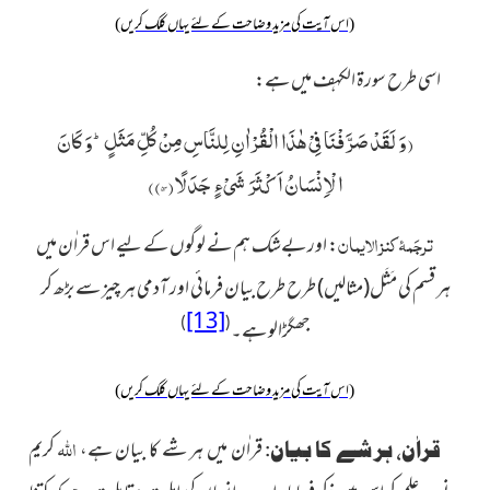
(اس آیت کی مزید وضاحت کے لئے یہاں کلک کریں)
اسی طرح سورۃ الکہف میں ہے:
(
وَ لَقَدْ صَرَّفْنَا فِیْ هٰذَا الْقُرْاٰنِ لِلنَّاسِ مِنْ كُلِّ مَثَلٍؕ-وَ كَانَ
الْاِنْسَانُ اَكْثَرَ شَیْءٍ جَدَلًا(۵۴)
)
ترجَمۂ کنز الایمان
:
اور بےشک ہم نے لوگوں کے لیے اس قراٰن میں
ہر قسم کی مَثَل(مثالیں) طرح طرح بیان فرمائی اور آدمی ہر چیز سے بڑھ کر
[13]
)
(
جھگڑالو ہے۔
(اس آیت کی مزید وضاحت کے لئے یہاں کلک کریں)
اللہ
قراٰن میں ہر شے کا بیان ہے،
کریم
قراٰن، ہر شے کا بیان: