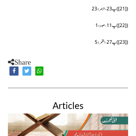
(
[21]
)
پ23،الزمر:23
(
[22]
)
پ11،ھود:1
(
[23]
)
پ27،القمر:5
Share
Articles