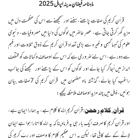
ماہنامہ فیضانِ مدینہ اپریل 2025
قراٰنِ کریم کی صفات پڑھنے، سننے اور سمجھنے سے اس کی عظمت دل میں
مزید گھر کرتی جاتی ہے، عصرِ حاضر میں لوگوں کی دنیا میں مصروفیات، دنیوی
علوم کی گہما گہمی وغیرہ سے بڑی تعداد قراٰنِ کریم کے ذوقِ تلاوت اور فہم
سے دور ہے، اس لئے ضروری ہے کہ اس کے اوصاف و کمالات کو مختلف
انداز میں اُجاگر کیا جائے اور لوگوں کو اس کے پڑھنے اور سمجھنے کی جانب
راغب کیا جائے، گذشتہ ماہ مضمون میں قراٰن کریم کی 7صفات بیان
ہوئیں، ذیل میں چند مزید اوصاف ملاحظہ کیجیے:
اللہ
قراٰن کریم
کا کلام ہے، یہ ہمارا ایمان
ہے،
قراٰن، کلامِ رحمٰن:
اللہ
اور قراٰن کریم کا صرف ایک بار ہی یہ فرمادینا کہ یہ
کا اتارا ہوا ہے ایمان
لانے کے لیے کافی تھا، لیکن یہ اس عظیم کلام کا وصف اور ربّ کریم کی