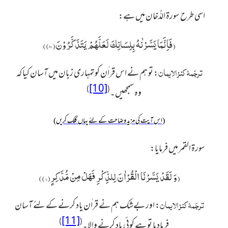
اسی طرح سورۃ الدُّخان میں ہے:
(
فَاِنَّمَا یَسَّرْنٰهُ بِلِسَانِكَ لَعَلَّهُمْ یَتَذَكَّرُوْنَ(۵۸)
)
ترجَمۂ کنز الایمان
:
تو ہم نے اس قراٰن کو تمہاری زبان میں آسان کیا کہ
[10]
)
(
وہ سمجھیں۔
(اس آیت کی مزید وضاحت کے لئے یہاں کلک کریں)
سورۃ القمر میں فرمایا:
(
وَ لَقَدْ یَسَّرْنَا الْقُرْاٰنَ لِلذِّكْرِ فَهَلْ مِنْ مُّدَّكِرٍ(۱۷)
)
ترجَمۂ کنز الایمان
:
اور بےشک ہم نے قراٰن یاد کرنے کے لئے آسان
[11]
)
(
فرمادیا تو ہے کوئی یاد کرنے والا۔