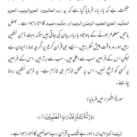
رب العالمین، العزیزالرحیم، العزیز
حکمت ہے کہ بار بار فرمایا گیا ہے کہ یہ
الحکیم، العزیز العلیم، الرحمٰن الرحیم اور حکیم و حمید
کا اتارا ہوا ہے۔ بعض
باتیں معلوم ہونے کے باوجود باربار بیان کی جاتی ہیں تاکہ بہت ذہن نشین
رہیں اور ہر وقت پیشِ نظر رہیں، ایسے ہی قراٰن کریم پر اگرچہ ہمارا ایمان ہے
لیکن اس کے فرامین سب سے اعلیٰ ہیں، سب سے برتر ہیں، اس کے فرامین
پر کسی کو ترجیح نہیں، اس پر عمل لازم ہی لازم ہے، یہ ذہن نشین رہنا
چاہئے۔
سورۃُ الشُّعَراء میں فرمایا:
(
وَ اِنَّهٗ لَتَنْزِیْلُ رَبِّ الْعٰلَمِیْنَؕ(۱۹۲)
)
ترجَمۂ کنز الایمان
:
اور بےشک یہ قراٰن رب العالمین کا اُتارا ہوا ہے۔