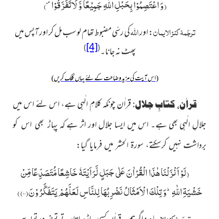
(
وَ اعْتَصِمُوْا بِحَبْلِ اللّٰهِ جَمِیْعًا وَّ لَاتَفَرَّقُوْا۪-
)
ترجَمۂ کنز الایمان
اللہ
:
اور
کی رسّی مضبوط تھام لو سب مل کر اور آپس میں
[4]
)
(
پھٹ نہ جانا۔
(اس آیت کی مزید وضاحت کے لئے یہاں کلک کریں)
قراٰن چونکہ کلامِ الٰہی ہے، اس لئے اس میں
قراٰن، کتابِ جلال:
جلالِ الٰہی بھی ہے۔ اس میں ایسا جلال اور اثر ہے کہ
پہاڑ بھی اس کو
:
برداشت نہیں کرسکتے، سورۃ الحشر میں فرمایا گیا
(
لَوْ اَنْزَلْنَا هٰذَا الْقُرْاٰنَ عَلٰى جَبَلٍ لَّرَاَیْتَهٗ خَاشِعًا مُّتَصَدِّعًا مِّنْ
خَشْیَةِ اللّٰهِؕ-وَ تِلْكَ الْاَمْثَالُ نَضْرِبُهَا لِلنَّاسِ لَعَلَّهُمْ یَتَفَكَّرُوْنَ(۲۱)
)
ترجَمۂ کنز الایمان