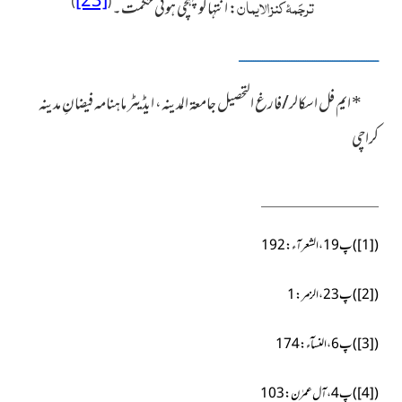
[23]
ترجَمۂ کنزالایمان
)
(
:
انتہاکو پہنچی ہوئی حکمت۔
ــــــــــــــــــــــــــــــــــــــــــــــــــــــــــــــــــــــــــــــ
*
ایم فل اسکالر/فارغ التحصیل جامعۃ المدینہ، ایڈیٹر ماہنامہ فیضانِ مدینہ
کراچی
(
[1]
)
پ19،الشعرآء:192
(
[2]
)
پ23،الزمر:1
(
[3]
)
پ6،النسآء:174
(
[4]
)
پ4،آل عمرٰن:103