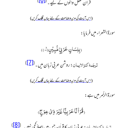
[6]
)
(
قراٰن عقل
والوں کے لیے۔
(اس آیت کی مزید وضاحت کے لئے یہاں کلک کریں)
سورۃ الشعراء میں فرمایا:
(
بِلِسَانٍ عَرَبِیٍّ مُّبِیْنٍؕ(۱۹۵)
)
[7]
ترجَمۂ کنز الایمان
)
(
:
روشن عربی زبان میں۔
(اس آیت کی مزید وضاحت کے لئے یہاں کلک کریں)
سورۃ الزُّمر میں ہے:
(
قُرْاٰنًا عَرَبِیًّا غَیْرَ ذِیْ عِوَجٍ
)
[8]
ترجَمۂ کنز الایمان
)
(
:
عربی زبان کا قراٰن جس میں اصلاً کجی نہیں۔