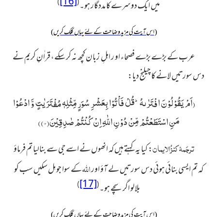
[16]
)
(
میں ایک دوسرے کا مددگار ہو۔
(اس آیت کی مزید وضاحت کے لئے یہاں کلک کریں)
عرب کے بڑے بڑے فصحاء او ر اہلِ زبان کچھ نہ کرسکے، قراٰنِ کریم نے
دس سورتیں لانے کا چیلنج دیا:
(
اَمْ یَقُوْلُوْنَ افْتَرٰىهُؕ-قُلْ فَاْتُوْا بِعَشْرِ سُوَرٍ مِّثْلِهٖ مُفْتَرَیٰتٍ وَّ ادْعُوْا
مَنِ اسْتَطَعْتُمْ مِّنْ دُوْنِ اللّٰهِ اِنْ كُنْتُمْ صٰدِقِیْنَ(
۱۳
)
)
ترجَمۂ کنزُالایمان
:
کیا یہ کہتے ہیں کہ انھوں نے اسے جی سے
بنالیا تم فرماؤ
اللہ
کہ تم ایسی بنائی ہوئی دس سورتیں لے آؤ
اور
کے سوا جو مِل سکیں
سب کو
[17]
)
(
بلالو اگر سچے ہو۔
(اس آیت کی مزید وضاحت کے لئے یہاں کلک کریں)