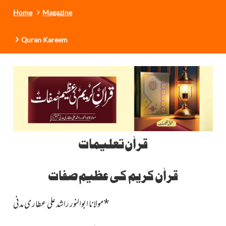
Home
Magazine
Quran Kareem
قراٰن تعلیمات
قراٰن کریم کی عظیم صفات
*مولانا ابوالنور راشد علی عطار ی مدنی