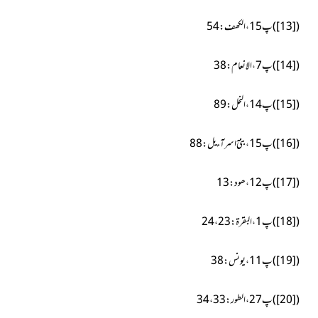
(
[13]
)
پ15،الکھف:54
(
[14]
)
پ7،الانعام:38
(
[15]
)
پ14،النحل:89
(
[16]
)
پ15،بنیٓ اسرآءیل:88
(
[17]
)
پ12،ھود:13
(
[18]
)
پ1،البقرۃ:23، 24
(
[19]
)
پ11،یونس:38
(
[20]
)
پ27،الطور:33، 34