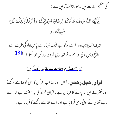
کی عظیم صفات ہیں۔
سورۃ النسآء میں ہے
:
(
یٰۤاَیُّهَا النَّاسُ قَدْ جَآءَكُمْ بُرْهَانٌ مِّنْ رَّبِّكُمْ وَ اَنْزَلْنَاۤ اِلَیْكُمْ
نُوْرًا
مُّبِیْنًا(۱۷۴)
)
ترجَمۂ کنز الایمان
اللہ
:
اے لوگو بے شک تمہارے پاس
کی طرف سے
[3]
)
(
واضح دلیل آئی اور ہم نے تمہاری طرف روشن نور اُتارا ۔
(اس آیت کی مزید وضاحت کے لئے یہاں کلک کریں)
قراٰن اور صاحبِ قراٰن کا حق کو تھامے
رکھنے
قراٰن، حبلِ رحمٰن:
اور تفرقے میں نہ پڑنے کا فرمان ہے۔ قراٰن کریم کی یہ صفت ہے کہ اسے
رب تعالیٰ نے اپنی رسی فرمایا ہے اور اسے تھامے رکھنے کا فرمایا ہے: