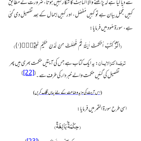
سے دیا گیا ہے کہ پڑھنے والا اکتاہٹ کا شکار نہیں ہوتا، ضرورت کے مطابق
کہیں مُجمَل بیان ہے تو کہیں مُفَصَّل، اور کہیں اِجمال کے بعد تفصیل دی گئی
ہے، سورۃ ھُود میں فرمایا:
(
الٓرٰ
)
كِتٰبٌ اُحْكِمَتْ اٰیٰتُهٗ ثُمَّ فُصِّلَتْ مِنْ لَّدُنْ حَكِیْمٍ خَبِیْرٍۙ(۱)
ترجَمۂ کنز الایمان
:
یہ ایک کتاب ہے جس کی آیتیں حکمت بھری ہیں پھر
[22]
)
(
تفصیل کی گئیں حکمت والے خبردار کی طرف سے۔
(اس آیت کی مزید وضاحت کے لئے یہاں کلک کریں)
اسی طرح سورۃ القمر میں فرمایا:
(
حِكْمَةٌۢ بَالِغَةٌ
)