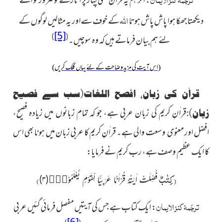
:
اگر ہم یہ قراٰن کسی پہاڑ پر اتارتےتو ضرور تو اسے
اللہ
دیکھتا جھکا ہوا پاش پاش ہوتا
کے خوف سےاور یہ مثالیں لوگوں کے
[5]
)
(
لئے ہم بیان فرماتے ہیں کہ وہ سوچیں۔
(اس آیت کی مزید وضاحت کے لئے یہاں کلک کریں)
قراٰن کی زبان، افصح اللغات(سب سے فصیح
قراٰنِ کریم کی زبان عربی ہے، جو کہ تمام زبانوں میں زیادہ فصیح،
زبان):
افضل اور معنوی وسعت والی ہے۔ قراٰنِ کریم کا عربی زبان میں ہونا بھی اس
کا ایک عظیم وصف ہے، رب کریم نے فرمایا:
(
كِتٰبٌ
)
فُصِّلَتْ اٰیٰتُهٗ قُرْاٰنًا عَرَبِیًّا لِّقَوْمٍ یَّعْلَمُوْنَۙ(۳)
ترجَمۂ کنز الایمان
:
ایک کتاب ہے جس کی آیتیں مفصل فرمائی گئیں عربی