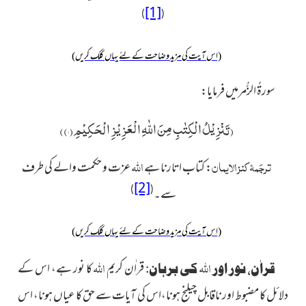
[1]
)
(
(اس آیت کی مزید وضاحت کے لئے یہاں کلک کریں)
سورۃُ الزُّمرمیں فرمایا:
(
تَنْزِیْلُ الْكِتٰبِ مِنَ اللّٰهِ الْعَزِیْزِ الْحَكِیْمِ(۱)
)
ترجَمۂ کنز الایمان
اللہ
:
کتاب اتارنا ہے
عزت و حکمت والے کی طرف
[2]
)
(
سے۔
(اس آیت کی مزید وضاحت کے لئے یہاں کلک کریں)
اللہ
اللہ
قراٰن کریم
کا نور ہے، اس کے
قراٰن، نور اور
کی برہان:
دلائل کا مضبوط اور ناقابل چیلنج ہونا،اس کی آیات سے حق کا عیاں ہونا، اس