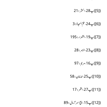
(
[5]
)
پ28،الحشر:21
(
[6]
)
پ24،حٰمٓ السجدۃ:3
(
[7]
)
پ19،الشعراء:195
(
[8]
)
پ23،الزمر:28
(
[9]
)
پ16،مریم:97
(
[10]
)
پ25،الدخان:58
(
[11]
)
پ27،القمر:17
(
[12]
)
پ15،بنیٓ اسرآءیل:89