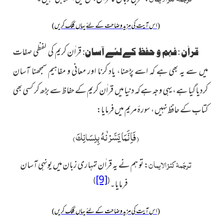
(اس آیت کی مزید وضاحت کے لئے یہاں کلک کریں)
قراٰن کریم کی لفظی صفات
قراٰن : فہم و حفظ کے لئے آسان:
میں سے یہ بھی ہے کہ اسے پڑھنا، یاد کرنا اور معانی و مفاہیم سمجھنا آسان
کردیا گیا ہے، یہی وجہ ہے کہ دنیا میں قراٰن کریم کے حفاظ سے بڑھ کر کسی بھی
کتاب کے حافظ نہیں، سورۂ مریم میں فرمایا:
(
فَاِنَّمَا یَسَّرْنٰهُ بِلِسَانِكَ
)
ترجَمۂ کنز الایمان
:
تو ہم نے یہ قراٰن تمہاری زبان میں یونہی آسان
[9]
)
(
فرمایا۔
(اس آیت کی مزید وضاحت کے لئے یہاں کلک کریں)