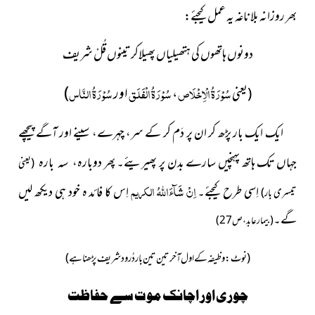
بھر روزانہ بلا ناغہ یہ عمل کیجئے:
دونوں ہاتھوں کی ہتھیلیاں پھیلاکر تینوں قُلْ شریف
سُوْرَۃُ الْاِخْلَاص
،
سُوْرَۃُ الْفَلَق
اور
سُوْرَۃُ النَّاس
)
(یعنی
ایک ایک بار پڑھ کر ان پر دَم کر کے سر، چہرے، سینے اور آگے پیچھے
جہاں تک ہاتھ پہنچیں سارے بدن پر پھیریئے۔ پھر
دوبارہ، سہ بارہ
(یعنی
اِنْ شَآءَاللہُ الکریم
اِسی طرح کیجئے۔
اِس کا فائد ہ خود ہی دیکھ لیں
تیسری بار)
گے۔
(بیمار عابد، ص27)
(نوٹ: وظیفہ کے اول آخر تین تین بار دُرود شریف پڑھنا ہے)
چوری اور اچانک موت سے حفاظت