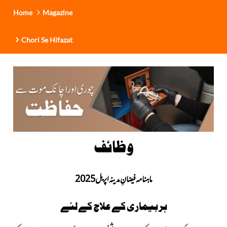
Home
Magazine
Chori Se Hifazat
وظائف
ماہنامہ فیضانِ مدینہ اپریل 2025
ہر بیماری کے علاج کے لئے