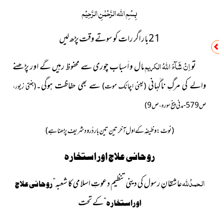
بِسْمِ اللہ الرَّحْمٰنِ الرَّ حِیْم
21بار اگر رات کو سوتے وقت پڑھ لیں
اِنْ شَآءَ اللہُ الکریم
تو
مال و اَسباب چوری سے محفوظ رہیں گے اور پڑھنے
والے کی مرگِ ناگَہانی
سے بھی حفاظت ہوگی۔
(یعنی اچانک موت)
(جنتی زیور،
ص579-مدنی پنج سورہ، ص9)
(نوٹ: وظیفہ کے اول آخر تین تین بار دُرود شریف پڑھنا ہے)
روحانی علاج اور استخاره
الحمدُلله
عاشقانِ رسول کی دینی تنظیم دعوتِ اسلامی کا شعبہ
”
روحانی علاج
کے تحت
“
اور استخارہ