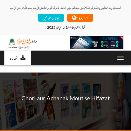
اردو
ماہنامہ خواتین
شوال المکرم 1446 ھ | اپریل 2025 ء 
شمارہ
Toggl
navig
Chori aur Achanak Mout se Hifazat