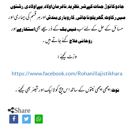
جادو کا توڑ، جنات کے شر، نظرِبد، نافرمان اولاد ،بے اولادی، رشتوں
اور ہر قسم کی بیماری اور
میں رکاوٹ، گھریلو ناچاقی، کاروباری بندش
مسائل کے حل کےلئے اب
کے ذریعے بھی
اور
فیس بک
استخارے
کئے جاتے ہیں ۔
روحانی علاج
وزٹ کیجئے:
https://www.facebook.com/RohaniIlajistikhara
اچھی اچھی نیتوں کے ساتھ اس پیج کو لائیک اور شیئر بھی کیجئے ۔
نوٹ:
Share