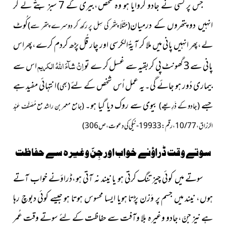
جس پر کسی نے جادو کروایا ہو وہ شخص،بیری کے 7 سبز پتّے لے کر
انہیں دو پتھروں کے درمیان
کُوٹ
(مَثَلًا پتّھر کی سِل پر رکھ کر دوسرے پتھر سے)
لے،پھر انہیں پانی میں ملا کر آیۃُ الکرسی اور چار قُل پڑھ کردم کرے،پھراس
اِنْ شآءَ اللہُ الکریم
پانی سے 3 گھونٹ پی کربقیہ سے غسل کر ے تو
اس سے
بیماری دُور ہو جائے گی۔یہ عمل اُس شخص کے لئے
انتہائی مفید ہے
(بھی)
جسے
بیوی سے روک دیا گیا ہو۔
(جادو کے ذَرِیعے)
(جامع معمر بن راشد مع مُصَنَّف عَبْد
الرَّزاق، 10/77، رقم:19933-نیکی کی دعوت، ص306)
سوتے وقت ڈراؤنے خواب اور جِنّ وغیرہ سے حفاظت
سوتے میں کوئی چیز تنگ کرتی ہو یا نیند نہ آتی ہو،ڈراؤنے خواب آتے
ہوں، نیند میں جسم پر وَزن پڑتا ہویا ایسا محسوس ہوتا ہو جیسے کوئی دبوچ رہا
ہے نیز جنّ،جادو وغیرہ بلا وآفت سے حفاظت کے لئے سوتے وقت عُمر