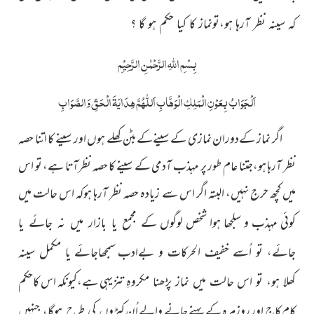
کہ سینہ نظر آرہا ہو،تونماز کا کیا حکم ہو گا ؟
بِسْمِ اللّٰہِ الرَّحْمٰنِ الرَّحِیْمِ
اَلْجَوَابُ بِعَوْنِ الْمَلِکِ الْوَھَّابِ اَللّٰھُمَّ ھِدَایَۃَ الْحَقِّ وَالصَّوَابِ
اگر نماز کےدوران نمازی کے سینےکےبٹن کھلے ہوں اور سینے کا اتنا حصہ
نظر آرہا ہو،جتنا عام طور پر مہذب آدمی کے سینے کا حصہ نظرآتا ہے، تو اس
میں کچھ حرج نہیں، البتہ اگر اس سے زیادہ حصہ نظر آرہا ہوکہ اس حالت میں
کوئی مہذب و سلجھا ہوا شخص لوگوں
کے مجمع یا بازار میں نہ جائے یا
جائے، تو اُسے خفیف الحرکات و بےادب
سمجھاجائے یا مکمل سینہ
ہے،کیونکہ اس کاحکم
کھلا ہو، تو اس حالت میں نماز پڑھنا مکروہِ تنزیہی
کام کاج اور روزمرہ کے پہنے جانے والے اُن
کپڑوں کی طرح ہوگا، جنہیں