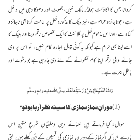
کروانا جس کا اکاؤنٹ ہولڈر مالک نہیں،جھوٹ اور دھوکا دہی میں داخل
ہے، جوناجائز و حرام ہے،نیز بینک کا مذکورہ فعل پر اعانت کرنابھی ناجائز و
گناہ ہے،اوراس مذموم فعل پر کلائنٹ کا ایک مخصوص رقم دینا اور بینک کا
اسے لینا بھی حرام ہے کیونکہ یہ
کوئی قابل اجارہ کام نہیں، تو اس پر دی
کے لئے دی جارہی ہے جو رشوت اور
جانے والی رقم اپنا کام نکلوانے
باطل اجرت ہے۔
وَ
اللہُ
اَعْلَمُ
عَزَّوَجَلَّ
وَ رَسُوْلُہٗ اَعْلَم
صلَّی اللہ علیہ واٰلہٖ وسلَّم
(2)دورانِ نماز نمازی کا سینہ نظر آرہا ہوتو؟
سوال:
کیا فرماتے ہیں علمائے دین ومفتیانِ شرعِ متین اس
بارے میں کہ اگرنماز کےدوران نمازی کی قمیص کےبٹن کھلےہوں حتی