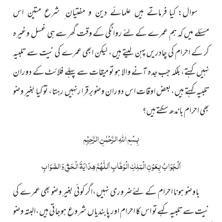
سوال:
کیا فرماتے ہیں علمائے دین و مفتیان ِ شرع متین اس
میں کہ ہم عمرے کے لئے روانگی کے وقت گھر سے ہی غسل وغیرہ
مسئلے
کر کے احرام کی چادریں پہن لیتے ہیں، لیکن ابھی عمرے کی نیت سے تلبیہ
نہیں کہتے، بلکہ جب جدہ آنے والا ہو تو میقات سے پہلے فلائٹ کے دوران
تلبیہ کہتے ہیں،بعض اوقات اس دوران وضو برقرا رنہیں رہتا، تو کیا بغیر وضو
بھی احرام باندھ سکتے ہیں؟
بِسْمِ اللّٰہِ الرَّحْمٰنِ الرَّحِیْمِ
اَلْجَوَابُ بِعَوْنِ الْمَلِکِ الْوَھَّابِ اَللّٰھُمَّ ھِدَایَۃَ الْحَقِّ وَالصَّوَابِ
باوضو ہونا احرام کے لئے ضروری نہیں،اگر کوئی بغیر وضو بھی عمرے کی
نیت سے تلبیہ کہےتو اس کا احرام اور پابندیاں شروع ہوجاتی ہیں،البتہ وضو