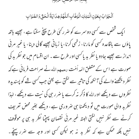
اَلْجَوَابُ بِعَوْنِ الْمَلِکِ الْوَھَّابِ اَللّٰھُمَّ ھِدَایَۃَ الْحَقِّ وَالصَّوَابِ
ایک شخص سے کسی دوسرے کو ضرر کئی طرح پہنچ سکتا ہے، جیسے ہاتھ
پاؤں سے باقاعدہ کسی کو مارنا، زخمی کرنا،یا زبانی جیسے گالی دینا، یا غیر مرئی
انداز سے جیسے جادو یا نظر بد یا کسی اور طرح سے۔ ان اقسام میں جو نظر بد کی
رحمہم اللہ
صورت ہے اس کے متعلق ائمہ اُمّت
نے صراحت فرمائی ہےکہ
نظر دیکھنے والے کی آنکھ کی تاثیر سے لگتی ہے یعنی جب کسی شے کو پسندیدہ
اللہ
نظروں سے دیکھے اور
کا ذکر نہ کرے یا ضرر ہی کی نیت سے دیکھے، لہٰذا
نظربد والی صورت میں تو دیکھنا ہی ضروری ہے، دیکھے بغیر محض تعریف
کرنے سے نظر نہیں لگتی البتہ غیر مرئی نقصان پہنچنا نظر بد ہی پر موقوف
نہیں
بلکہ ممکن ہے کہ نظر بد نہ ہو لیکن کسی اور وجہ سے ضرر پہنچے۔