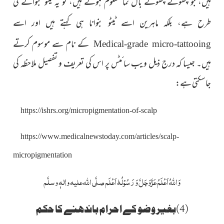
ہیں، جو چھوٹے چھوٹے بال نما معلوم ہوتے ہیں، تو یہ ٹیٹو بنوانے کی
طرح ہے، بلکہ ماہرین اسے ٹیٹو بنوانا ہی کہتے ہیں اور اسے
کے نام سے موسوم کرتے
Medical-grade micro-tattooing
ہیں۔ جیسا کہ درج ذیل ویب سائٹس پر اس کی تعریف و تفصیل ملاحظہ کی
جاسکتی ہے:
https://ishrs.org/micropigmentation-of-scalp
https://www.medicalnewstoday.com/articles/scalp-
micropigmentation
وَ
اللہُ
اَعْلَمُ
عَزَّوَجَلَّ
وَ رَسُوْلُہٗ اَعْلَم
صلَّی اللہ علیہ واٰلہٖ وسلَّم
(4)بغیر وضو کے احرام باندھنے کا حکم