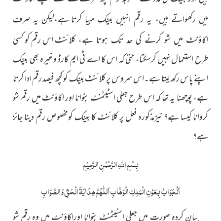
میں رکھواتے ہیں، یہ رقم انہیں بینک مہیا کرتا
ہے،لیکن یہ صرف
اس رقم کو کسی
اکاؤنٹ میں شو کرنے کی حد تک ہوتا ہے، کلائنٹ
طرح استعمال نہیں کرسکتا، حتی کہ اس کا اے ٹی ایم کارڈ وغیرہ بھی بینک
اپنے پاس رکھ لیتا ہے۔اس سروس پر کلائنٹ بینک کو کچھ فیصد رقم ادا کرتا
ہے، پوچھنا یہ تھا کہ اس طرح جعلی اسٹیٹمنٹ بنوانا اور اکاؤنٹ میں رقم شو
کروانا کیسا ہے؟ نیزمذکورہ فعل پر کلائنٹ کا بینک کومخصوص رقم دینا جائز
ہے؟
بِسْمِ اللّٰہِ الرَّحْمٰنِ الرَّحِیْمِ
اَلْجَوَابُ بِعَوْنِ الْمَلِکِ الْوَھَّابِ اَللّٰھُمَّ ھِدَایَۃَ الْحَقِّ وَالصَّوَابِ
بیان کردہ صورت میں جعلی اسٹیٹمنٹ بنوانا اوراکاؤنٹ میں وہ رقم شو