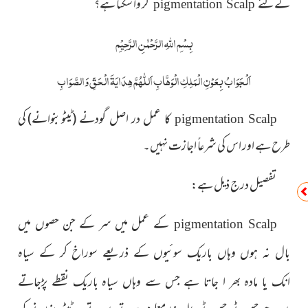
کر وا سکتا ہے؟
کےلئے
pigmentation
Scalp
بِسْمِ اللّٰہِ الرَّحْمٰنِ الرَّحِیْمِ
اَلْجَوَابُ بِعَوْنِ الْمَلِکِ الْوَھَّابِ اَللّٰھُمَّ ھِدَایَۃَ الْحَقِّ وَالصَّوَابِ
(ٹیٹو بنوانے)
کی
کا عمل در اصل گودنے
pigmentation
Scalp
طرح ہے اور اس کی شرعاً اجازت نہیں۔
تفصیل درج ذیل ہے:
کے عمل میں سر کے جن
حصوں میں
pigmentation
Scalp
بال نہ ہوں وہاں باریک سوئیوں کے ذریعے سوراخ
کر کے سیاہ
انک یا مادہ بھر ا جاتا ہے جس سے وہاں سیاہ باریک نقطے پڑجاتے