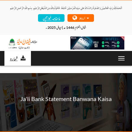
اردو
ماہنامہ خواتین
شوال المکرم 1446 ھ | اپریل 2025 ء 
شمارہ
Toggl
navig
Ja'li Bank Statement Banwana Kaisa