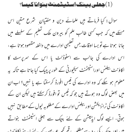
(1)جعلی بینک اسٹیٹمنٹ بنوانا کیسا؟
سوال:
کیا فرماتے ہیں علمائے دین و مفتیان ِ شرع متین اس
مسئلے
میں کہ جب کسی طالبِ علم کو بیرون ملک تعلیم کے سلسلے میں
ہےتو بسا اوقات جس تعلیمی ادارے میں داخلہ مقصود ہوتا ہے،
جانا ہوتا
اس ادارے کی جانب سے اسٹوڈنٹ یا اس کے سرپرست کا
بیلنس اوراسٹیٹمنٹ سیکیورٹی کے طور پر چیک کیا جاتا ہے
اکاؤنٹ
تاکہ یہ
اب ان
معلوم ہو سکے کہ وہ ادارے کی فیس افورڈ کرسکتا ہے یا نہیں؟
میں بعض لوگ وہ ہوتے ہیں جو کہ فیس تو افورڈ کرسکتے ہیں لیکن ان کے
اکاؤنٹ کی ٹرانزیکشن اور بیلنس ادارے کے مطلوبہ لیول کے
مطابق نہیں
ہوتی، ایسے لوگ ایڈمیشن کے لئے بینک سے جعلی اسٹیٹمنٹ
بنواتے
ہیں اور بینک کی مدد سےمطلوبہ رقم کچھ عرصے
کے لئے اپنے اکاؤنٹ