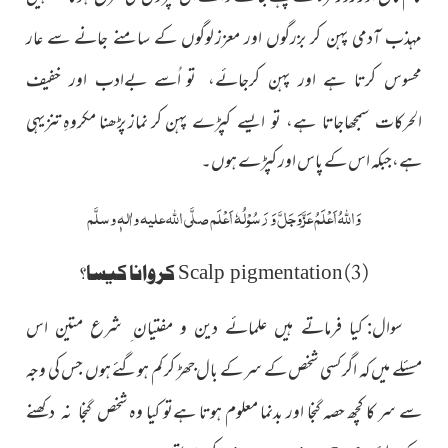
مہذب آدمی پہن کر بزرگوں اور معزز
لوگوں کے سامنے جانے سے عار
تو
محسوس کرتا ہے اور پہن کرجائے،
اُسے بےادب اور خفیف
کر نماز پڑھنا مکروہِ تنزیہی
الحرکات سمجھاجاتا ہے، تو ایسے کپڑے پہن
ہے،جبکہ اس کے پاس اور کپڑے ہوں۔
وَ
اللہُ
اَعْلَمُ
عَزَّوَجَلَّ
وَ رَسُوْلُہٗ اَعْلَم
صلَّی اللہ علیہ واٰلہٖ وسلَّم
(3)
کروانا کیسا؟
Scalp pigmentation
سوال:
کیا فرماتے ہیں علمائے دین و مفتیان ِ شرع متین اس
میں کہ اگر کسی شخص کے سر کے بال جھڑ کر کم ہوگئے ہوں جس کی وجہ
مسئلے
سے سر کا کچھ حصہ گنجا اور بدنما معلوم ہوتا ہےتو کیا وہ
شخص گنجا نہ دکھنے