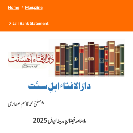
Home
Magazine
Jali Bank Statement
دارُالافتاء اہلِ سنّت
*مفتی محمد قاسم عطاری
ماہنامہ فیضانِ مدینہ اپریل 2025