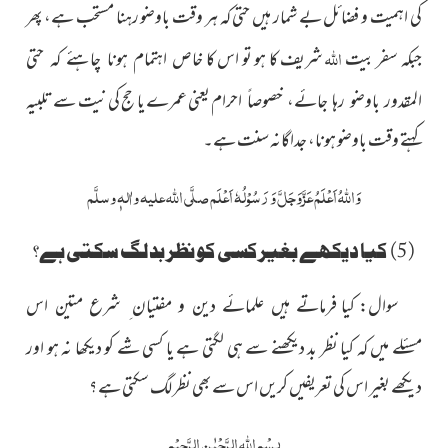
کی اہمیت و فضائل بے شمار ہیں حتی کہ ہر وقت باوضو رہنا مستحب ہے، پھر
اللہ
جبکہ سفر بیت
شریف کا ہو تو اس کا
خاص اہتمام ہونا چاہئے کہ حتی
یعنی عمرے یا حج کی نیت سے تلبیہ
المقدور باوضو رہا جائے، خصوصاً احرام
کہتے وقت باوضو ہونا، جداگانہ سنت ہے۔
وَ
اللہُ
اَعْلَمُ
عَزَّوَجَلَّ
وَ رَسُوْلُہٗ اَعْلَم
صلَّی اللہ علیہ واٰلہٖ وسلَّم
(5) کیا دیکھے بغیرکسی کو نظر بد لگ سکتی ہے؟
سوال:
کیا فرماتے ہیں علمائے دین و مفتیان ِ شرع متین اس
میں کہ کیا نظر بد دیکھنے سے ہی لگتی ہے یا کسی شے کو دیکھا نہ ہو اور
مسئلے
دیکھے بغیر اس کی تعریفیں کریں اس سے بھی نظر لگ سکتی ہے ؟
بِسْمِ اللّٰہِ الرَّحْمٰنِ الرَّحِیْمِ