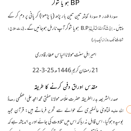
BP
ہو یا شوگر
سورۂ قدر
سورۂ کوثر
و
تین تین بار پڑھ (یا پڑھوا) کر پانی پر دم کر کے
پیئں۔
اِنْ شَآءَ اللّٰہُ الْکَرِیْمُ
ہو یا شوگر آپ نارمل ہوجائیں گے۔
(مدّت علاج:
B.P
شفا ملنے تک روزانہ ایک بار)
امیرِ اہلِ سنت مولانا الیاس عطار قادری
21 رمضان کریم 1446ھ 25-3-22
مقدّس اوراق دفن کرنے کا طریقہ
صدر الشریعہ بدر الطریقہ حضرت علّامہ مولانا مفتی محمد امجد علی اعظمی
رحمۃُ
اللہِ علیہ
فتاویٰ عالمگیری کے حوالے سے تحریر فرماتے ہیں: قرآن مجید
بوسیدہ ہوگیا، اس قابل نہ رہا کہ اس میں تلاوت کی جائے اور یہ اندیشہ ہے کہ