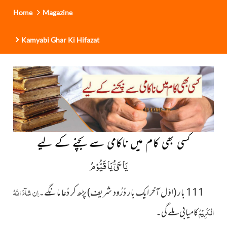
Home
Magazine
Kamyabi Ghar Ki Hifazat
کسی بھی کام میں ناکامی سے بچنے کے لیے
یَا حَیُّ یَا قَیُّوْمُ
111 بار (اوّل آخر ایک بار دُرُود شریف) پڑھ کر دُعا مانگے۔
اِن شآءَ اللہُ
الْکَرِیْمُ
کامیابی ملے گی۔