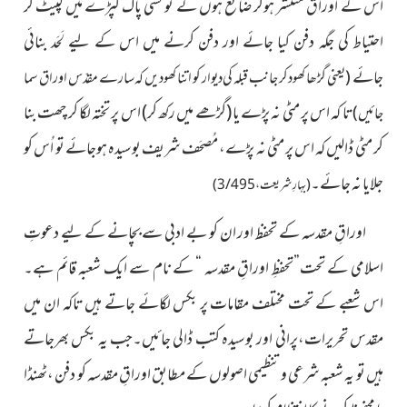
اس کے اوراق مُنتشر ہوکر ضائع ہوں گے تو کسی پاک کپڑے میں لپیٹ کر
احتیاط کی جگہ دفن کیا جائے اور دفن کرنے میں اس کے لیے لَحَد بنائی
جائے
(یعنی گڑھا کھود کر جانب قبلہ کی دیوار کو اتنا کھودیں کہ سارے مقدّس اوراق سما
تا کہ اس پر مٹی نہ پڑے یا (گڑھے میں رکھ کر) اس پر تختہ لگا کر چھت بنا
جائیں)
کر مٹی ڈالیں کہ اس پر مٹی نہ پڑے، مُصحَف شریف بوسیدہ ہوجائے تو اُس کو
جلایا نہ جائے۔
(بہارِ شریعت، 3/495)
اوراقِ مقدسہ کے تحفظ اور ان کو بے ادبی سے بچانے کے لیے دعوتِ
اسلامی کے تحت”تحفظِ اوراقِ مقدسہ “ کے نام سے ایک شعبہ قائم ہے۔
اس شعبے کے تحت مختلف مقامات پر بکس لگائے جاتے ہیں تاکہ ان میں
مقدس تحریرات،پرانی اور بوسیدہ کتب ڈالی جائیں۔جب یہ بکس بھرجاتے
ہیں تو یہ شعبہ شرعی و تنظیمی اصولوں کے مطابق اوراقِ مقدسہ کو دفن ،ٹھنڈا