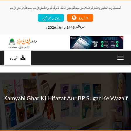
اردو
ماہنامہ خواتین
صفرالمظفر 1448 ھ | جولائی 2026 ء 
شمارہ
Toggl
navig
Kamyabi Ghar Ki Hifazat Aur BP Sugar Ke Wazaif