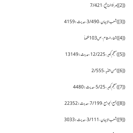
(
[2]
)مراٰۃ المناجیح، 7/421
(
[3]
)شعب الایمان، 3/490، حدیث: 4159
(
[4]
)شفاء السقام،ص103 ملخصاً
(
[5]
)معجم کبیر، 12/225، حدیث: 13149
(
[6]
)حسن التنبہ، 2/555
(
[7]
)معجم کبیر، 5/25، حدیث:4480
(
[8]
)جمع الجوامع، 7/199، حدیث:22352
(
[9]
)شعب الایمان، 3/111، حدیث:3033