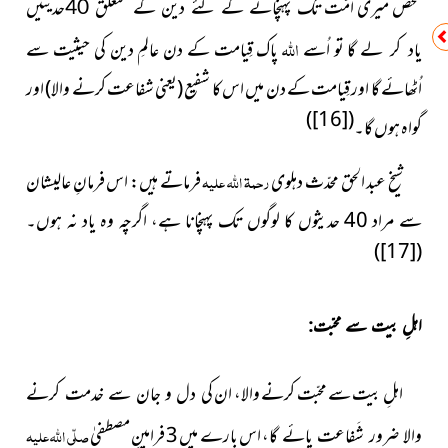
شخص میری اُمّت
تک پہنچانے کے لئے دین کے متعلّق 40حدیثیں
اللہ
گا تو اُسے
پاک قِیامت کے دن عالمِ دین کی حیثیت سے
یاد کر لے
اُٹھائے گا اور قِیامت کے دن میں اس کا شفیع (یعنی شفاعت کرنے والا) اور
)
[16]
(
گواہ ہوں گا۔
شیخ عبد الحق محدّث دہلوی
رحمۃ اللہ علیہ
فرماتے ہیں:
اس فرمانِ عالیشان
سے مراد 40 حدیثوں کا لوگوں تک پہنچانا ہے، اگرچہ وہ یاد نہ ہوں۔
)
[17]
(
اہلِ بیت سے محبّت:
اہلِ بیت سے محبّت کرنے والا، ان
کی دل و جان سے خدمت کرنے
اس بارے میں 3 فرامینِ مصطفیٰ
صلّی اللہ علیہ
والا ضرور شَفاعت پائے گا،