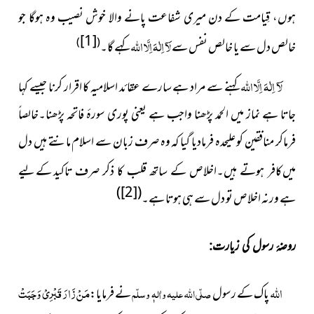
ہوں، قِیامت کے دن میری شفاعت پانے والا خوش نصیب وہ ہوگا جو
[1]
لَآ اِلٰہَ اِلَّا اللہ
)
(
خالص دل سے یا خالص نفس سے
کہے گا۔
لَآ اِلٰہَ اِلَّا اللہ
کہنے سے مراد ہے سارے عقائد اسلامیہ کا اقرار کرنا جیسے کہا
جاتا ہے نماز میں الحمد پڑھنا واجب ہے یعنی پوری سورۂ فاتحہ پڑھنا۔خالصاً
فرماکر منافقین کو علیحدہ فرمادیا گیا کہ وہ صرف زبان سے اسلام مانتے ہیں دل
میں
کے لیے
کافر ہوتے ہیں۔اخلاص کے ساتھ قلب کا ذکر صرف تاکید
)
[2]
(
ہے ورنہ اخلاص تو دل سے ہی ہوتا ہے۔
روضۂ رسول کی زیارت:
اللہ
مَنْ زَارَ قَبْرِیْ وَجَبَتْ
پاک کے رسول
صلّی اللہ علیہ واٰلہٖ وسلّم
نے فرمایا: