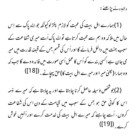
واٰلہٖ وسلّم
پڑھئے:
اللہ
(1)
ہمارے اہلِ بیت کی محبت کو لازم پکڑ لوکیونکہ جو
پاک سے اِس
اللہ
حال میں ملا کہ وہ ہم سے محبت کرتاہے تو
پاک اُسے میری شفاعت کے
سبب جنت میں داخل فرمائے گا اور اُس کی قسم جس کے قبضۂ قدرت میں میر
ی جان ہے! کسی بندے کو اُس کا عمل اُسی صورت میں فائدہ دے گا جب کہ
)
[18]
(
وہ ہمارا (یعنی میرا اور میرے اہلِ بیت کا) حق پہچانے۔
(2)جو شخص وَسیلہ حاصل کرنا چاہتا ہے اور یہ چاہتا ہے
کہ میرے ذمہ
کے دن اس کی شَفاعت
اس کا کوئی حق ہو جس کے سبب میں قیامت
کروں، اُسے چاہئے کہ میرے اہلِ بیت کی خدمت کرے اور اُنہیں خوش
)
[19]
(
کرے۔