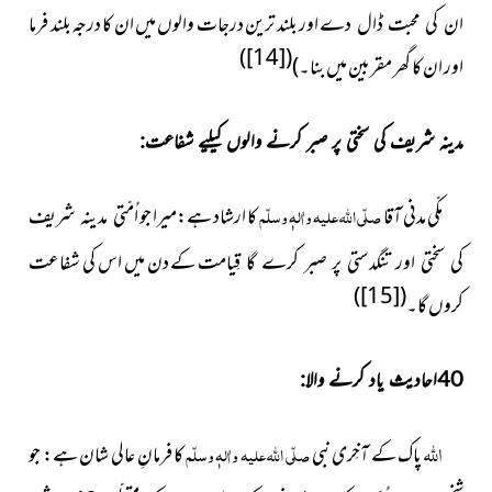
اور بلند ترین درجات والوں میں ان کا درجہ بلند فرما
ان کی محبت ڈال دے
)
[14]
(
اور ان کا گھر مقربین میں بنا۔)
مدینہ شریف کی سختی پر صبر کرنے والوں کیلیے شفاعت:
مکّی مدنی آقا
صلّی اللہ علیہ واٰلہٖ وسلّم
کا ارشاد ہے:میرا
جو
اُمّتی مدينہ شریف
کے دن میں اس کی شفاعت
کی سختی اور تنگدستی پر صبر کرے گا قِيامت
)
[15]
(
کروں گا۔
40احادیث یاد کرنے والا:
اللہ
پاک کے آخِری نبی
صلّی اللہ علیہ واٰلہٖ وسلّم
کا فرمانِ عالی شان ہے:
جو