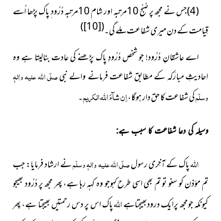
(4)جس نے مجھ پر صُبْح 10مرتبہ اور شام 10مرتبہ دُرُود ِ پاک پڑھا اُسے
)
[10]
(
قِیامت کے دن میری شفاعت ملے گی۔
اے عاشقانِ دُرُود! جو شخص دُرُودِ پاک پڑھنے کی عادت
بنالیتا ہے وہ
احادیثِ مبارَکہ کے مطابق شفاعت فرمانے والے نبی
صلّی اللہ علیہ واٰلہٖ
اِن شآءَ اللہ الکریم
وسلّم
کی شفاعت کا حق دار ہوگا،
۔
وسیلہ کی دعا شفاعت کا سبب ہے:
اللہ
پاک کے آخِری رسول
صلّی اللہ علیہ واٰلہٖ وسلّم
نے ارشاد فرمایا: جب
تم مؤذن کو سنو تو تم بھی اسی طرح کہوجو وہ کہہ رہا ہے، پھر مجھ پر دُرُود بھیجو
اللہ
کیونکہ جومجھ پرایک درودبھیجتاہے
پاک اس پر دس رحمتیں بھیجتا ہے،
پھر