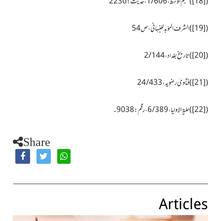
(
[18]
)معجم اوسط، 1/606، حدیث:2230
(
[19]
)الشرف المؤبد للنبہانی، ص54
(
[20]
)تاریخِ بغداد، 2/144
(
[21]
)فتاویٰ رضویہ، 24/433
(
[22]
)حلیۃ الاولیا، 6/389، رقم:9038۔
Share
Articles