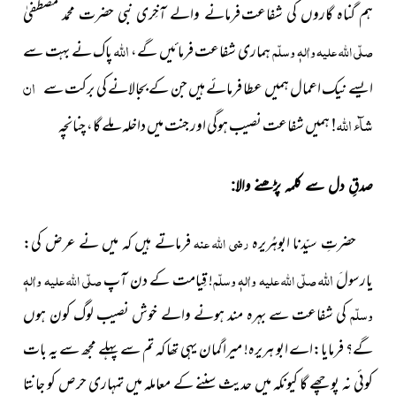
ہم گناہ گاروں کی شفاعت
فرمانے والے آخِری نبی حضرت محمد مصطفیٰ
اللہ
صلّی اللہ علیہ واٰلہٖ وسلّم
ہماری شفاعت فرمائیں گے،
پاک نے بہت سے
ان
ایسے نیک اعمال ہمیں عطا فرمائے ہیں جن کے بجالانے کی برکت
سے
شآء اللہ!
ہمیں شفاعت نصیب ہوگی اور جنت میں داخلہ
ملے گا، چنانچہ
صدقِ دل سے کلمہ پڑھنے والا:
حضرتِ سیّدنا ابوہُریرہ
رضی اللہ عنہ
فرماتے ہیں کہ میں نے عرض کی:
اللہ
یارسولَ
صلّی اللہ علیہ واٰلہٖ وسلّم
! قِیامت کے دن آپ
صلّی اللہ علیہ واٰلہٖ
وسلّم
کی شفاعت سے بہرہ مند ہونے والے خوش نصیب لوگ کون ہوں
گے؟ فرمایا:اے ابو ہریرہ! میرا گمان یہی تھا کہ تم سے پہلے مجھ سے یہ بات
کوئی نہ پوچھے گا کیونکہ میں حدیث سننے کے معاملہ میں تمہاری حرص کو جانتا