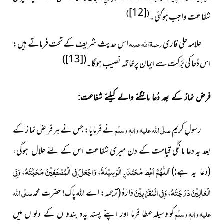
[12]
)
(
شفاعت واجب ہوگئی۔
علامہ علی قاری
رحمۃ اللہ علیہ
اس حدیث شریف کے تحت فرماتے ہیں:
)
[13]
(
اس دُعا کی بَرَکت سے ایمان پرخاتمہ نصیب ہوگا۔
فرض نماز کے بعد دُعا مانگنے والے کیلئے شفاعت:
رسولِ
کریم
صلّی اللہ علیہ واٰلہٖ وسلّم
نے فرمایا: جس نے ہر فر ض نما ز کے
بعد یہ دعا ما نگی قیامت کے دن میری شفاعت اس کے لئے
حلال ہوگی،
اَللّٰھُمَّ اَعْطِ مُحَمَّدَ
الْوَسِیْلَۃَ، وَاجْعَلْ
فِی الْمُصْطَفِیْنَ مَحَبَّتَہُ، وَفِی
(دعا یہ ہے:)
نِ
الْعَالِیْنَ دَرَ جَتَہُ، وَفِی الْمُقَرَّ بِیْنَ
اللہ
(ترجمہ: اے
پاک! حضرت محمد
صلّی اللہ
دَارَہُ
علیہ واٰلہٖ وسلّم
كو وسیلہ
عطا فرما اور اپنے پسند یدہ بندو ں کے دلو ں میں