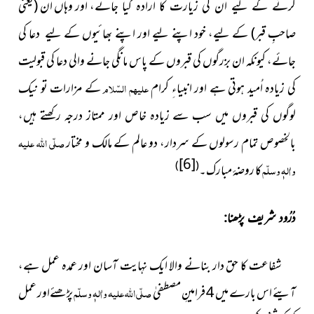
اور وہاں ان (یعنی
کرنے کے لیے ان کی زیارت کا ارادہ کیا جائے،
صاحبِ قبر) کے لیے، خود اپنے لیے اور اپنے بھائیوں کے لیے دعا کی
جائے، کیونکہ ان بزرگوں کی قبروں کے پاس مانگی جانے والی دعا کی قبولیت
کی زیادہ اُمید ہوتی ہے اور انبیاءِ کرام
علیہم السّلام
کے مزارات تو نیک
لوگوں کی قبروں میں سب سے زیادہ خاص اور ممتاز درجہ رکھتے ہیں،
بالخصوص تمام رسولوں کے سردار، دو عالم کے مالک و مختار
صلّی اللہ علیہ
[6]
)
(
واٰلہٖ وسلّم
کا روضۂ مبارک۔
دُرُود شریف پڑھنا:
شفاعت کا حق دار بنانے والا ایک نہایت آسان اور عمدہ عمل ہے،
آیئے اس بارے میں 4 فرامینِ مصطفیٰ
صلّی اللہ علیہ واٰلہٖ وسلّم
پڑھئےاور عمل