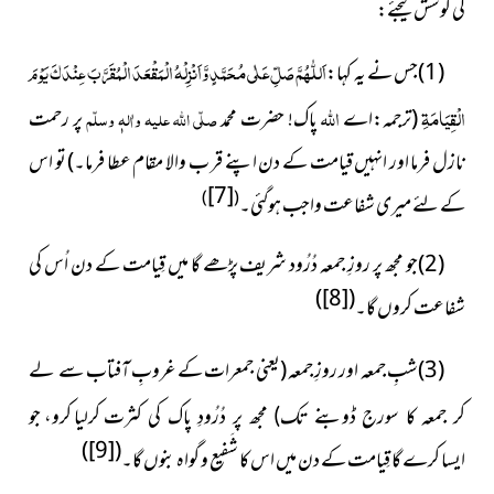
کی کوشش کیجئے:
اَللّٰھُمَّ صَلِّ عَلٰی مُحَمَّدٍ وَّاَنْزِلْہُ الْمَقْعَدَ
الْمُقَرَّبَ عِنْدَکَ یَوْمَ
(1)جس نے یہ کہا:
الْقِیَامَۃِ
اللہ
(ترجمہ:اے
پاک! حضرت محمد
صلّی اللہ علیہ واٰلہٖ وسلّم
پر رحمت
نازل فرما اور انہیں قیامت کے دن اپنے قر ب والا مقام عطا فرما۔) تو اس
[7]
)
(
کے لئے میری شفاعت واجب ہوگئی۔
(2)
جو مجھ پر روزِ جمعہ دُرُود شریف پڑھے گا میں قِیامت
کے دن اُس کی
)
[8]
(
شفاعت کروں گا۔
(3)شبِ جمعہ اور روزِ جمعہ (یعنی جمعرات کے غروبِ آفتاب
سے لے
کرلیا کرو، جو
کر جمعہ کا سورج ڈوبنے تک) مجھ پر دُرُودِ پاک کی کثرت
)
[9]
(
ایسا کرے گا قِیامت کے دن میں اس کا شَفیع و گواہ بنوں گا۔