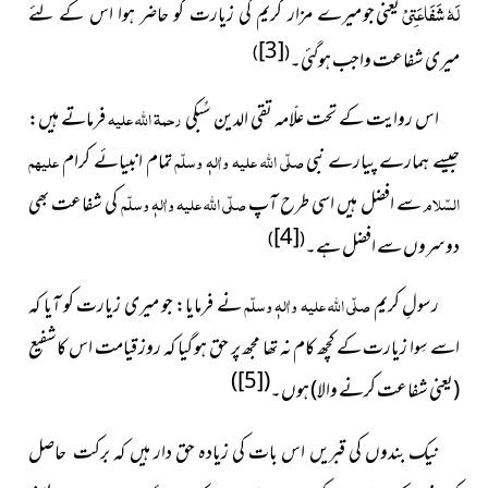
لَہٗ شَفَاعَتِیْ
یعنی جو
میرے مزار کریم کی زیارت کو حاضر ہوا اس کے لئے
[3]
)
(
شفاعت واجب ہوگئی۔
میری
اس روایت کے تحت علّامہ تقی الدین سُبکی
رحمۃ اللہ علیہ
فرماتے ہیں:
جیسے ہمارے پیارے نبی
صلّی اللہ علیہ واٰلہٖ وسلّم
تمام انبیائے کرام
علیہم
السّلام
سے افضل ہیں اسی طرح آپ
صلّی اللہ علیہ واٰلہٖ وسلّم
کی شفاعت بھی
[4]
)
(
دوسروں سے افضل ہے۔
رسولِ کریم
صلّی اللہ علیہ واٰلہٖ وسلّم
نے فرمایا: جو میری زیارت
کو آیا کہ
اسے سِوا زیارت کے کچھ کام نہ تھا مجھ پر حق ہو گیا کہ روز قیامت اس کاشفیع
)
[5]
(
(یعنی شفاعت کرنے والا) ہوں۔
نیک بندوں کی قبریں اس بات کی زیادہ حق دار ہیں کہ
برکت حاصل