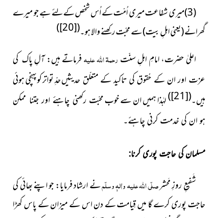
(3)میری شفاعت میری اُمّت کے اُس شخص کےلئے
ہے جو میرے
)
[20]
(
گھرانے (یعنی اہلِ بیت) سے محبّت رکھنے والا ہو۔
اعلیٰ حضرت، امامِ اہلِ سنّت
رحمۃ اللہ علیہ
فرماتے ہیں: آلِ
پاک کی
حدِّ تواتر کو پہنچی ہوئی
عزت اور ان کے حُقوق کی تاکید کے متعلّق حدیثیں
)
[21]
(
ہیں۔
لہٰذا ہمیں ان سے خوب
محبّت رکھنی چاہئے اور جتنا ممکن
ہو ان کی خدمت کرنی چاہئے۔
مسلمان کی حاجت پوری کرنا:
شَفیعِ روزِ مَحشر
صلّی اللہ علیہ واٰلہٖ وسلّم
نے ارشاد فرمایا: جو اپنے بھائی کی
حاجت پوری کرے
گا میں قِیامت کے دن اس کے میزان کے پاس کھڑا