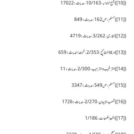
(
[10]
)مجمع الزوائد، 10/163،حدیث:17022
(
[11]
)مسلم، ص162، حدیث:849
(
[12]
)بخاری، 3/262، حدیث:4719
(
[13]
)مرقاۃ المفاتیح، 2/353، تحت الحدیث:659
(
[14]
)التر غیب والترہیب، 2/300، حدیث:11
(
[15]
)مسلم،ص549،حدیث:3347
(
[16]
)شعب الایمان، 2/270، حدیث:1726
(
[17]
)اشعۃ اللمعات، 1/186