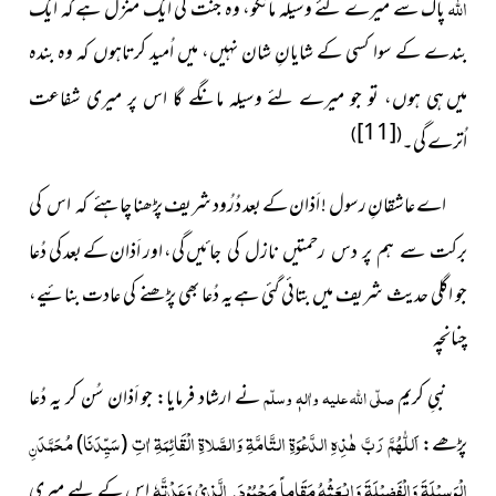
اللہ
پاک سے میرے لئے وسیلہ مانگو، وہ جنّت کی ایک منزل ہے کہ ایک
بندے کے سوا کسی کے شایانِ شان نہیں، میں اُمید کرتاہوں کہ وہ بندہ
میں
ہی ہوں، تو جو میرے لئے وسیلہ مانگے گا اس پر میری شفاعت
[11]
)
(
اُترے گی۔
اے عاشقانِ رسول ! اَذان کے بعد دُرُود شریف پڑھنا
چاہئے کہ اس کی
گی، اور اَذان کے بعد کی دُعا
برکت سے ہم پر دس رحمتیں نازل کی جائیں
جو اگلی حدیث شریف میں بتائی گئی ہےیہ دُعا بھی پڑھنے کی عادت بنائیے،
چنانچہ
نبیِ کریم
صلّی اللہ علیہ واٰلہٖ وسلّم
نے ارشاد فرمایا: جو اَذان سُن کر یہ دُعا
اَللّٰھُمَّ رَبَّ ھٰذِہِ الدَّعْوَۃِ التَّامَّۃِ وَالصَّلاۃِ الْقَائِمَۃِ اٰتِ
سَیِّدَنَا
مُحَمَّدَ
پڑھے:
(
)
نِ
الْوَسِیْلَۃَ وَالْفَضِیْلَۃَ وَابْعَثْہُ مَقَاماً مَحْمُوْدَ
الَّذِیْ وَعَدْتَّہٗ
اس کے ليے میری
نِ