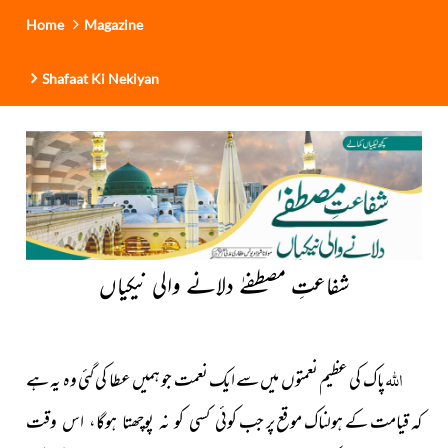
Home
Magazine
Shafaat Ki Nekiyan
شفاعتِ مصطفےٰ دلانے والی نیکیاں
اللہ
پاک کی عظیم نعمتوں میں سے ایک نعمت جو ہمیں عطا کی گئی وہ یہ ہے
کہ قیامت کے ہولناک موقع پر جب
کوئی کسی کو نہ پوچھتا ہوگا، اس وقت