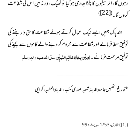
رہوں گا، اگر نیکیوں کا پلڑا بھاری ہو گیا تو ٹھیک، ورنہ میں اس کی شفاعت
[22]
)
(
کروں گا۔
اللہ
پاک ہمیں ایسے نیک اعمال کرتے ہوئے شفاعت کا حق دار بننے کی
توفیق عطا فرمائے اورشفاعت سے محروم کر دینے والے کاموں سے بچنے کی
اٰمِیْن بِجَاہِ خاتمِ النّبیّٖن
توفیق مرحمت فرمائے۔
صلّی اللہ علیہ واٰلہٖ وسلّم
ــــــــــــــــــــــــــــــــــــــــــــــــــــــــــــــــــــــــــــــ
*
فارغ التحصیل جامعۃ المدینہ شعبہ اصلاحی کتب، المدینۃ العلمیہ، کراچی
(
[1]
)بخاری،1/53، حدیث:99