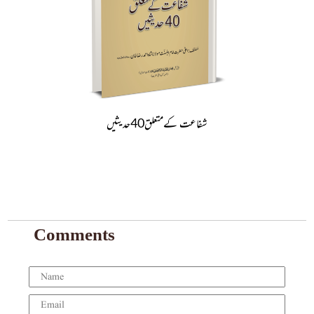
شفاعت کےمتعلق40حدیثیں
Comments