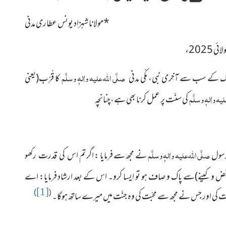
*
مولانا شہزاد یونس عطاری مدنی
 2025ء
صلَّی اللہ علیہ واٰلہٖ وسلَّم
ک کے سب سے آخِری نبی، مکّی مدنی
کا قُرْب(یعنی
لیہ واٰلہٖ وسلَّم
کی سنّت پر عمل کرنا بھی ہے،چنانچہ
صلَّی اللہ علیہ واٰلہٖ وسلَّم
سول
نے مجھ سے فرمایا : اگر تم
اس کی قدرت رکھو
ُغض و کینے)سے پاک و صاف ہو تو ایسا کرو۔ اس کے بعد ارشاد فرمایا: اے
[1]
)
(
ت کی اور جس نے مجھ سے محبّت کی وہ جنّت میں میرے ساتھ ہوگا۔