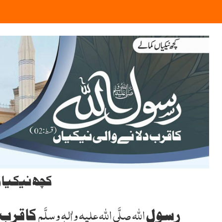
کچھ نیکیا
اللہ
صلَّی اللہ علیہ واٰلہٖ وسلَّم
رسول
کا قرب 