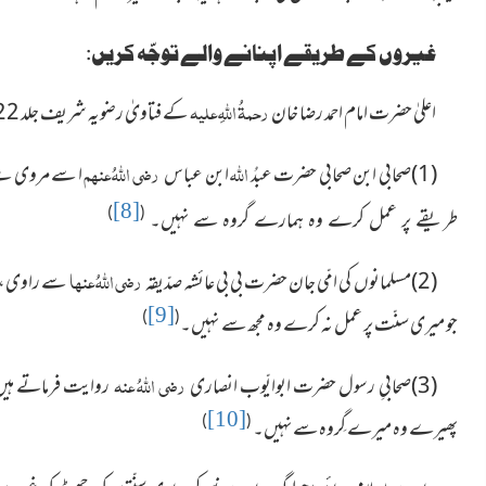
غیروں کے طریقے اپنانے والے توجّہ کریں:
رحمۃُ اللہِ علیہ
اعلیٰ حضرت امام احمد رضا خان
کے فتاویٰ رضویہ شریف جلد 22 صفحہ672 اور 673 پر موجود 3 احادیث کریمہ پڑھیے:
اللہ
رضی اللہُ عنہم
(1)صحابی ابن صحابی حضرت عبدُ
ابن عباس
ا
سے مروی ہے 
[8]
)
(
طریقے پر عمل کرے وہ ہمارے گروہ سے نہیں۔
رضی اللہُ عنہا
(2)مسلمانوں کی امّی جان حضرت بی بی عائشہ صدّیقہ
سے راوی،
[9]
)
(
جو میری سنّت پر عمل نہ کرے وہ مجھ سے نہیں۔
رضی اللہُ عنہ
(3)صحابیِ رسول حضرت ابوایّوب انصاری
روایت
فرماتے ہیں
[10]
)
(
پھیرے وہ میرے گِروہ سے نہیں۔