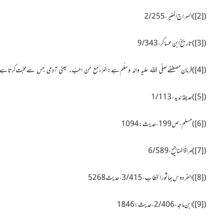
(
[2]
)
السراج المنیر، 2/255
(
[3]
)
تاریخ ابن عساکر، 9/343
(
[4]
)
فرمانِ مصطفےٰ
ہے: اَلْمَرْءُ
سے محبّت کرتا ہے
صلَّی اللہ علیہ واٰلہٖ وسلَّم
مَعَ مَنْ اَحَبَّ۔ یعنی آدمی جس
(
[5]
)
حدیقہ ندیہ،1/113
(
[6]
)
مسلم،ص199، حدیث:
1094
(
[7]
)
مراۃُ المناجیح، 6/589
(
[8]
)
الفردوس بماثور الخطاب، 3/415،حدیث 5268
(
[9]
)
ابن ماجہ، 2/406، حدیث: 1846