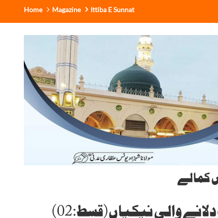
Home
Magazine
Ittiba E Sunnat
ں کمالے
دلانے والی نیکیاں(قسط:02)