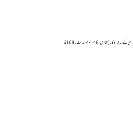
 اسی کے ساتھ
ہوگا۔ (بخاری، 4/148،حدیث: 6168