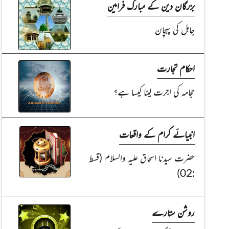
بزرگان دین کے مبارک فرامین
جاہل کی پہچان
احکام تجارت
حجامہ کی اجرت لینا کیسا ہے؟
انبیائے کرام کے واقعات
حضرت سیدنا اسحاق علیہ والسلام (قسط
:02)
روشن ستارے