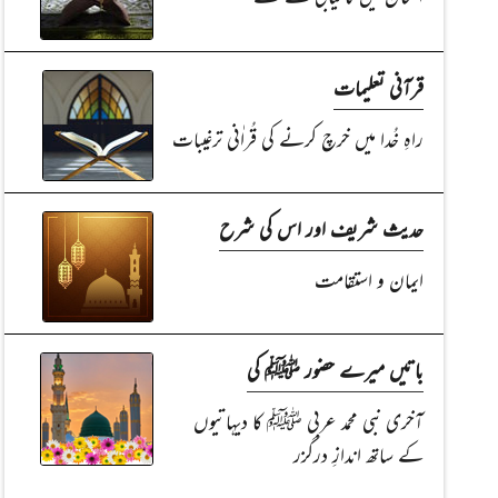
قرآنی تعلیمات
راہِ خُدا میں خرچ کرنے کی قُراٰنی ترغیبات
حدیث شریف اور اس کی شرح
ایمان و استقامت
باتیں میرے حضور ﷺ کی
آخری نبی محمد عربی ﷺ کا دیہاتیوں
کے ساتھ اندازِ درگزر