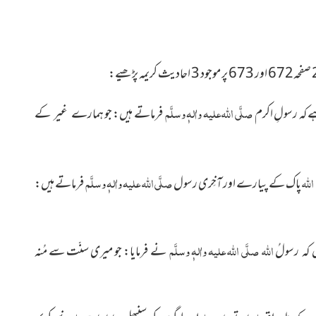
صلَّی اللہ علیہ واٰلہٖ وسلَّم
کہ رسولِ اکرم
فرماتے ہیں: جو
ہمارے غیر کے
اللہ
صلَّی اللہ علیہ واٰلہٖ وسلَّم
پاک کے پیارے اور آخِری رسول
فرماتے ہیں:
اللہ
صلَّی اللہ علیہ واٰلہٖ وسلَّم
 کہ رسولُ
نے فرمایا: جو میری سنّت سے مُنہ