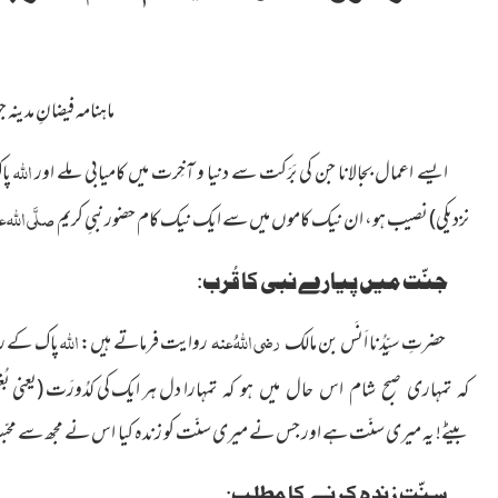
ماہنامہ فیضانِ مدینہ جولائی
اللہ
ایسے اعمال بجالانا جن کی بَرَکت سے دنیا و آخِرت میں کامیابی
ملے اور
پا
صلَّی اللہ ع
نزدیکی) نصیب ہو، ان نیک کاموں میں سے ایک نیک کام حضور نبیِ کریم
جنّت میں پیارے نبی کا قُرب:
رضی اللہُ عنہ
اللہ
حضرتِ سیِّدُنا اَنَس بن مالک
روایت فرماتے ہیں:
پاک کے ر
دل ہر ایک کی کدُورَت (یعنی ب
کہ تمہاری صبح شام اس حال میں ہو کہ تمہارا
بیٹے! یہ میری سنّت ہے اور جس نے میری سنّت کو زندہ کیا اس نے مجھ سے محبّ
سنّت زندہ کرنے کا مطلب: