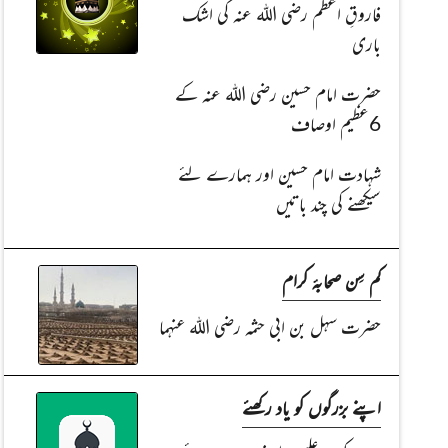
فاروقِ اعظم رضی اللہ عنہ کی اشک
باری
حضرت امام حسین رضی اللہ عنہ کے
6عظیم اوصاف
شہادت امام حسین اور ہمارے لئے
سیکھنے کی چند باتیں
کم سِن صحابۂ کرام
حضرت سہل بن ابی حثمہ رضی اللہ عنہما
اپنے بزرگوں کو یاد رکھئے