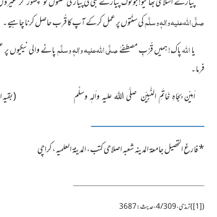
پیارے اسلامی بھائیو! جو لوگ پیارے نبی کی پیاری سنّتوں
کو چھوڑ کر غیرو
صلَّی اللہ علیہ واٰلہٖ وسلَّم
کی سنّتوں پر عمل کرکے آپ کا قُرب حاصل کرنا چاہیے۔
اللہ
صلَّی اللہ علیہ واٰلہٖ وسلَّم
یا
پاک! ہمیں قُرْبِ مصطفےٰ
پانے والی نیکیوں پر
فرما۔
(بقیہ اگلے ماہ 
اٰمِیْن بِجَاہِ خَاتَمِ النَّبِیّٖن صلَّی اللہ علیہ واٰلہٖ وسلَّم
ــــــــــــــــــــــــــــــــــــــــــــــــــــــــــــــــــــــــــــــ
*
فارغ التحصیل جامعۃ المدینہ شعبہ اصلاحی کتب، المدینۃ العلمیہ، کراچی
(
[1]
)
ترمذی، 4/309،حدیث: 3687