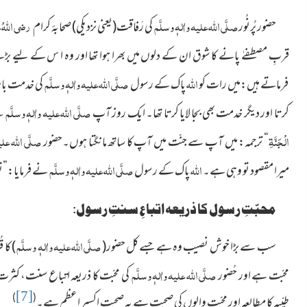
صلَّی اللہ علیہ واٰلہٖ وسلَّم
رضی اللہُ 
حضور پُرنُور
کی رَفاقت(یعنی نزدیکی) صحابۂ کرام
قربِ مصطفےٰ پانے کا شوق ان کے دلوں میں بھرا ہوا تھا اور وہ ا س کے لیے بڑے 
اللہ
صلَّی اللہ علیہ واٰلہٖ وسلَّم
فرماتے ہیں:میں رات کو
پاک کے رسول
کی خدمت بابر
صلَّی اللہ علیہ واٰلہٖ وسلَّم
کرتا اور دیگر خدمت بھی بجا لایا کرتا تھا۔ ایک روز آپ
نے
الْجَنَّۃِ
صلَّی اللہ علی
“ ترجمہ: میں آپ سے جنّت میں آپ کا ساتھ مانگتا ہوں۔حضور
اللہ
صلَّی اللہ علیہ واٰلہٖ وسلَّم
میرا مقصود تو وہی ہے۔
پاک کے رسول
نے فرمایا:”تو
محبّتِ رسول کا ذریعہ اتباعِ سنتِ رسول:
صلَّی اللہ علیہ واٰلہٖ وسلَّم
سب سے بڑا خوش نصیب وہ ہے جسے کل حضور(
) کا
صلَّی اللہ علیہ واٰلہٖ وسلَّم
محبّت ہے اور حُضور
کی محبّت
کا ذریعہ اتباع سنت، کثرت
[7]
)
(
طیّبہ کا مطالعہ اور محبّت والوں کی صحبت ہے یہ صحبت اکسیر اعظم ہے۔