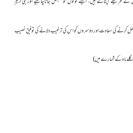
جانا چاہیے اور نبیِ کریم
ں کے طریقے اپناتے ہیں، ایسے لوگوں کو سنبھل
 عمل کرنے کی سعادت اور دوسروں کو اس کی ترغیب دلانے کی توفیق نصیب
کے شمارے میں)