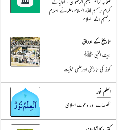
صحابہ کرام علیہم الرضوان ، اولیائے
کرام رحمہم اللہ السلام،علمائے اسلام
رحمہم اللہ السلام
تاریخ کے اوراق
بیت النبی ﷺ
کوفہ کی تاریخی اورعلمی حیثیت
العلم نور
تخصصات اور دعوتِ اسلامی
کتب کا تعارف