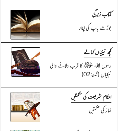
کتاب زندگی
بوڑھے باپ کی پُکار
کچھ نیکیاں کمالے
رسول اللہ ﷺ کا قرب دلانے والی
نیکیاں (قسط:02)
احکام شریعت کی حکمتیں
نماز کی حکمتیں