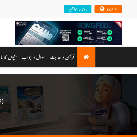
اردو
ماہنامہ خواتین
قرآن و حدیث
سوال و جواب
بچوں کا ماہ
ah