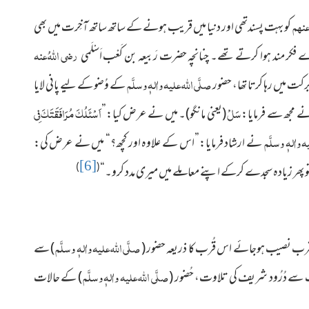
عنہم
کو بہت پسندتھی اور دنیا میں قریب ہونے کے ساتھ ساتھ آخِرت میں بھی
رضی اللہُ عنہ
فکر مند ہوا کرتے تھے۔ چنانچہ حضرت رَبیعہ بن کَعْب اَسْلَمی
صلَّی اللہ علیہ واٰلہٖ وسلَّم
کت میں رہا کرتا تھا، حضور
کے وُضو کے لیے پانی لایا
سَلْ
اَسْئَلُکَ مُرَافَقَتَکَ فِی
 مجھ سے فرمایا:
(یعنی مانگو)۔ میں نے عرض کیا:”
ہ واٰلہٖ وسلَّم
نے ارشاد فرمایا:”اس کے علاوہ اور کچھ؟“ میں نے عرض کی:
[6]
)
(
 پھر زیادہ سجدے کرکے اپنے معاملے میں میری مدد کرو۔“
صلَّی اللہ علیہ واٰلہٖ وسلَّم
 قُرب نصیب ہوجائے اس قُرب کا ذریعہ حضور (
) سے
صلَّی اللہ علیہ واٰلہٖ وسلَّم
 سے دُرُود شریف کی تلاوت، حُضور (
) کے حالات