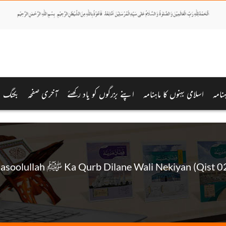
نامہ
اسلامی بہنوں کا ماہنامہ
اپنے بزرگوں کو یاد رکھئے
آخری صفحہ
بکنگ
Rasoolull ﷺ Ka Qurb Dilane Wali Nekiyan (Qist 02)