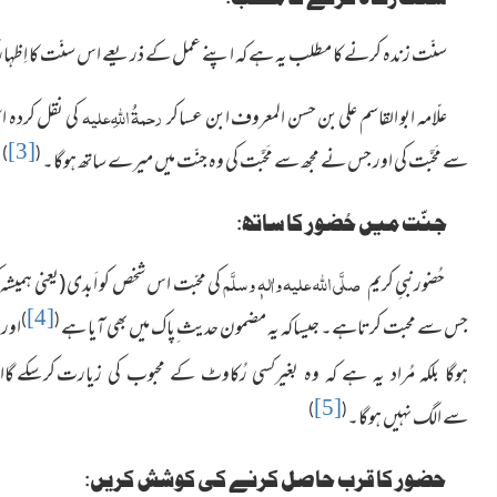
سنّت زندہ کرنے کا مطلب یہ ہے کہ اپنے عمل کے ذریعے اس سنّت کا اِظہار ک
رحمۃُ اللہِ علیہ
علّامہ ابو القاسم علی بن حسن المعروف ابن عساکر
کی نقل کردہ ا
[3]
)
(
سے مَحَبَّت کی اور جس نے مجھ سے مَحَبَّت کی وہ جنّت میں میرے ساتھ ہوگا۔
جنّت میں حُضور کا ساتھ:
صلَّی اللہ علیہ واٰلہٖ وسلَّم
حُضورنبیِ کریم
کی محبّت اس شخص کو اَبدی (یعنی ہمیشہ 
[4]
)
(
جس سے محبت کرتاہے۔ جیساکہ یہ مضمون حدیث ِپاک میں بھی آیا ہے
اور 
کرسکے گاا
ہوگا بلکہ مُراد یہ ہے کہ وہ بغیرکسی رُکاوٹ کے محبوب کی زیارت
[5]
)
(
سے الگ نہیں ہوگا۔
حضور کا قرب حاصل کرنے کی کوشش کریں: