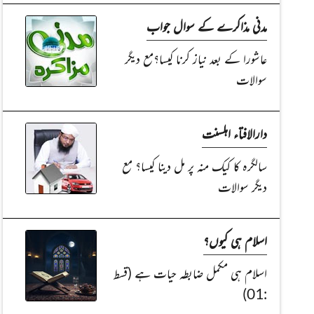
مدنی مذاکرے کے سوال جواب
عاشورا کے بعد نیاز کرنا کیسا؟مع دیگر
سوالات
دارالافتاء اہلسنت
سالگرہ کا کیک منہ پر مل دینا کیسا؟ مع
دیگر سوالات
اسلام ہی کیوں؟
اسلام ہی مکمل ضابطہ حیات ہے (قسط
:01)