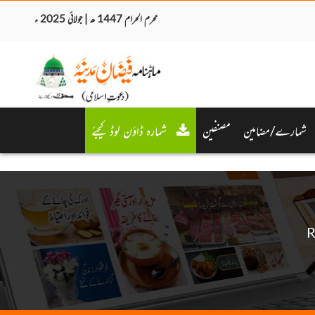
محرم الحرام 1447 ھ | جولائی 2025 ء
شمارے/مضامین
مصنفین
شمارہ ڈاؤن لوڈ کیجئے