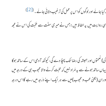
[2]
)
(
یا جائے اور لوگوں کو اس پر عمل کی ترغیب دلائی جائے۔
سی روایت میں یہ الفاظ ہیں:جس نے میری سنّت سے مَحَبَّت کی اس نے مجھ
کی) نعمتوں اور ہمیشہ کی رضا تک پہنچا دے گی، کیونکہ آدمی اس کے ساتھ ہوگا
یہاں ساتھ ہونے سے یہ مُراد نہیں کہ محبّت کرنے والا محبوب ہی کے درجہ میں
ور ان (یعنی محب و محبوب)میں سے ہر ایک اپنے دَرَجہ میں رہے گااس درجہ