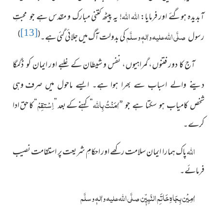
اللہ
اللہ
آبدیدہ ہوگئے اور فرمایا:
! یہ پیٹھ کتنی مبارک و
مقدس ہے
جو محبتِ
[13]
صلَّی اللہ علیہ واٰلہٖ وسلَّم
)
(
کی بدولت آگ میں جلائی گئی ہے۔
رسول
آج کا دور فتنوں، گمراہیوں، نفس و شیطان کے غلبے اور ایمان
کو ڈگمگا
دینے والے اسباب سے بھرا ہوا ہے۔ ایسے ماحول میں صرف
وہی
اٰمَنْتُ بِاللہ
اِسْتقِمْ
“ کہنے کے بعد ”
“
کا حق ادا
شخص کامیاب ہو سکتا ہے جو ”
کرے۔
اللہ
پاک ہمارا ایمان سلامت رکھے اور احکامِ شریعت پر استقامت
نصیب
فرمائے۔
اٰمِیْن بِجَاہِ خَاتَمِ النَّبِیّٖن صلَّی اللہ علیہ واٰلہٖ وسلَّم