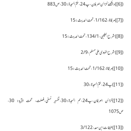
(
[6]
)دیکھئے خزائن العرفان،پ24،حٰمٓ السجدۃ:30،ص883
(
[7]
)مرقاۃ،1/162، تحت الحدیث:15
(
[8]
)شرح الطیبی، 1
/134،تحت الحدیث:15
(
[9]
)شرح النووی علی مسلم،2/9
(
[10]
)مرقاۃ،1/162،تحت الحدیث:15
(
[11]
)پ24،حٰمٓ السجدۃ:30
(
[12]
)خزائن العرفان،پ24،حم السجدۃ:30،تفسیر نسفی،فصلت، تحت الآیۃ: 30،
ص1075
(
[13]
)طبقات ابن سعد،3/122