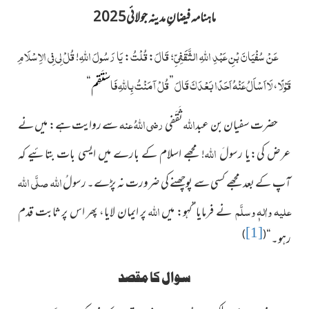
ماہنامہ فیضانِ مدینہ جولائی2025
عَنْ سُفْيَانَ بْنِ عَبْدِ اللَّهِ الثَّقَفِيِّ؛ قَالَ
قُلْتُ
يَا رَسُولَ اللَّهِ
قُلْ لِي فِي الاِسْلَامِ
!
:
:
قَوْلًا
لَا اَسْاَلُ عَنْهُ اَحَدًا بَعْدَكَ قَالَ
قُلْ آمَنْتُ بِاللهِ ‌فَا
“
”
،
سْتَقِم
اللہ
رضی اللہُ عنہ
حضرت سفیان بن عبد
ثَقَفی
سے روایت ہے: میں نے
اللہ
عرض کی:یا رسولَ
! مجھے اسلام کے بارے میں ایسی بات بتائیے کہ
اللہ
صلَّی اللہ
آپ کے بعد مجھے کسی سے پوچھنے کی ضرورت نہ پڑے۔ رسولُ
علیہ واٰلہٖ وسلَّم
اللہ
نے فرمایا’’کہو: میں
پر ایمان لایا، پھر اس پر ثابت قدم
[1]
)
(
رہو۔“
سوال کا مقصد