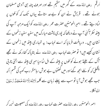
رضی اللہُ عنہ
کے گھر میں مقیم تھے اور صرف چند ہی آدمی مسلمان
اَرقَم
ہوئے تھے۔ قریش نے ان کو بےحد ستاتے یہاں تک کہ کوئلوں پر
رضی اللہُ عنہ
لٹادیتے تھے۔ امیرالمومنین حضرت عمر
کو ایک مرتبہ آپ کی
پیٹھ نظر آگئی آپ نے دیکھا کہ پوری پشت مبارک میں سفید سفید زخموں کے
نشان ہیں۔ دریافت فرمایا کہ اے خباب! یہ تمہاری پیٹھ میں زخموں کے
رضی اللہُ عنہ
نشان کیسے ہیں؟ تو حضرت خباب
نے بتایا کہ کفار مکہ نے مجھے
آگ کے جلتے ہوئے کوئلوں پر پیٹھ کے بل لٹا دیا میری پیٹھ سے اتنی چربی
پگھلی کہ کوئلے بجھ گئے اور میں گھنٹوں بے ہوش رہا مگر رب کعبہ کی قسم ! کہ
لَااِلٰہَ اِلَّا اللہُ مُحَمَّدٌ رَّسُوْلُ
جب مجھے ہوش آیا تو سب سے پہلے زبان سے کلمہ
اللہِ
نکلا۔
رضی اللہُ عنہ
رضی اللہُ عنہ
امیر المومنین
حضرت خباب
کی مصیبت سُن کر