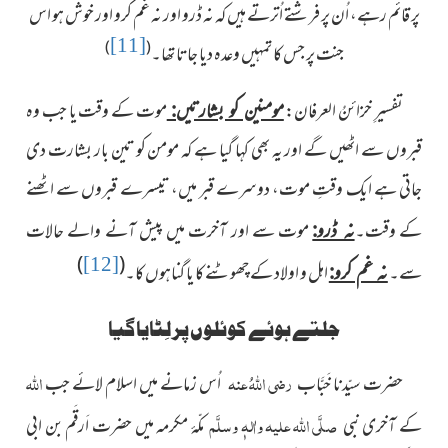
پر قائم رہے، اُن پر فرشتے اُترتے ہیں کہ نہ ڈرو اور نہ غم کرو اور خوش ہو اس
[11]
)
(
جنت پر جس کا تمہیں وعدہ دیا جاتا تھا۔
تفسیرِ خزائنُ العرفان:
موت کے وقت یا جب وہ
مومنین کو بشارتیں:
قبروں سے اٹھیں گے اور یہ بھی کہا گیا ہے کہ مومن کو تین بار بشارت دی
جاتی ہے ایک وقتِ موت، دوسرے قبر میں، تیسرے قبروں سے اٹھنے
کے
وقت۔
موت سے اور آخرت میں پیش آنے والے حالات
نہ ڈرو:
)
(
[12]
سے۔
اہل و اولاد کے چھوٹنے کا یا گناہوں کا۔
نہ غم کرو:
جلتے ہوئے کوئلوں پر لِٹایا گیا
رضی اللہُ عنہ
اللہ
حضرت سیّدنا خَبَّاب
اُس زمانے میں اسلام لائے جب
صلَّی اللہ علیہ واٰلہٖ وسلَّم
کے آخری نبی
مکّۂ مکرمہ میں حضرت اَرقَم بن
ابی