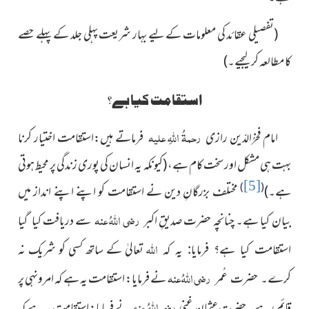
(تفصیلی عقائد کی معلومات کے لیے بہار شریعت پہلی جلد کے پہلے حصے
کا مطالعہ کرلیجیے۔)
استقامت کیا ہے؟
رحمۃُ اللہِ علیہ
امام فخرُالدّین رازی
فرماتے ہیں:استقامت اختیار
کرنا
بہت ہی مشکل اور سخت کام ہے، (کیونکہ یہ انسان کی پوری زندگی پر محیط ہوتی
[5]
)
(
ہے۔)
مختلف بزرگانِ دین نے استقامت کو اپنے اپنے انداز میں
رضی اللہُ عنہ
بیان کیا ہے۔ چنانچہ حضرت صدیقِ اکبر
سے دریافت
کیا گیا
اللہ
تعالیٰ کے ساتھ کسی کو شریک
استقامت کیا ہے؟ فرمایا: یہ کہ
نہ
رضی اللہُ عنہ
نے فرمایا:
استقامت یہ ہے کہ امرونہی
پر
کرے۔ حضرت عُمر
رضی اللہُ عنہ
قائم رہے۔ حضرت عثمانِ غنی
نے فرمایا: استقامت یہ ہے
کہ