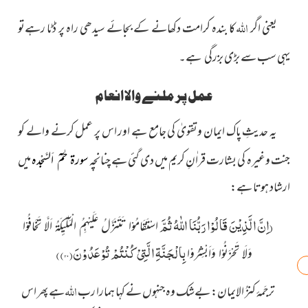
اللہ
یعنی اگر
کا بندہ کرامت دکھانے کے بجائے سیدھی راہ پر ڈٹا رہےتو
یہی سب سے بڑی بزرگی
ہے۔
عمل پر ملنے والا انعام
یہ حدیثِ پاک ایمان وتقویٰ کی جامع ہے اور اس پر عمل کرنے
والے کو
جنت وغیرہ کی بشارت قراٰنِ کریم میں دی گئی ہے چنانچہ
میں
سورۃ حٰمٓ اَلسَّجْدہ
ارشاد ہوتا ہے:
(
اِنَّ الَّذِیْنَ قَالُوْا رَبُّنَا اللّٰهُ ثُمَّ
اسْتَقَامُوْا تَتَنَزَّلُ عَلَیْهِمُ الْمَلٰٓىٕكَةُ اَلَّا تَخَافُوْا
بِالْجَنَّةِ الَّتِیْ كُنْتُمْ تُوْعَدُوْنَ(
۳۰
))
وَلَا تَحْزَنُوْا وَاَبْشِرُوْا
اللہ
ترجَمۂ کنزُ الایمان: بےشک وہ جنہوں نے کہا ہمارا رب
ہے پھر اس