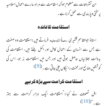
ان تشریحات سے معلوم ہوا کہ اسقامت سے مراد سارے اعمالِ اسلامیہ
پرسختی وپابندی سے عمل کرنا ہے۔
استقامت کا فائدہ
رحمۃُ اللہِ علیہ
استاذ ابوالقاسم قشیری
فرماتے ہیں:استقامت وہ صفت
ہے جس سے انسان کے اعمال کامل اور اکمل بنتے ہیں، استقامت کی
بدولت بھلائیاں حاصل ہوتی ہیں اور جس میں استقامت نہ ہو، اس کی
[9]
)
(
کوششیں ضائع اور محنت رائیگاں چلی جاتی ہے۔
استقامت کرامت سے بڑھ کر ہے
اہلِ تصوف نے کہا:”استقامت ایک ہزار کرامت سے بہتر
[10]
)
(
ہے۔“