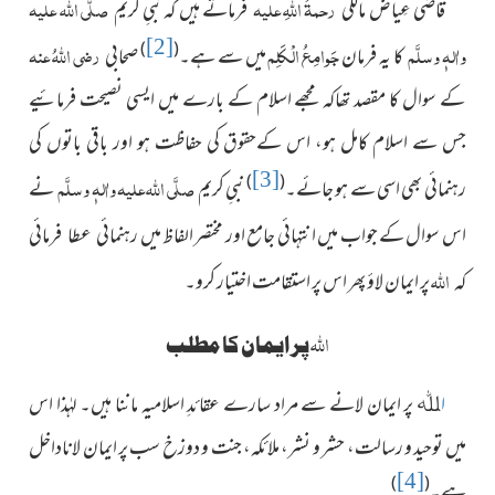
رحمۃُ اللہِ علیہ
صلَّی اللہ علیہ
قاضی عِیاض مالکی
فرماتے ہیں کہ نبیِ کریم
[2]
واٰلہٖ وسلَّم
جَوامِعُ الْکَلِم
رضی اللہُ عنہ
)
(
کا یہ فرمان
میں سے ہے۔
صحابی
کے سوال کا مقصد تھاکہ مجھے اسلام کے بارے میں ایسی نصیحت فرمائیے
جس سے اسلام کامل ہو، اس کےحقوق کی حفاظت ہو اور باقی باتوں کی
[3]
صلَّی اللہ علیہ واٰلہٖ وسلَّم
)
(
رہنمائی بھی اسی سے ہو جائے۔
نبیِ کریم
نے
اس سوال کے جواب میں انتہائی جامع اور مختصر الفاظ میں
رہنمائی عطا فرمائی
اللہ
پر ایمان لاؤ پھر اس پر استقامت اختیار کرو۔
کہ
اللہ
پر ایمان کا مطلب
ا
پر ایمان لانے سے مراد سارے عقائدِ اسلامیہ ماننا ہیں۔ لہٰذا اس
ﷲ
میں توحید و رسالت، حشر و نشر، ملائکہ، جنت
و دوزخ سب پر ایمان لاناداخل
[4]
)
(
ہے
۔