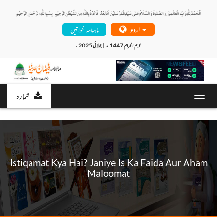
اردو
ماہنامہ خواتین
محرم الحرام 1447 ھ | جولائی 2025 ء 
شمارہ
Toggl
navig
Istiqamat Kya Hai? Janiye Is Ka Faida Aur Aham
Maloomat