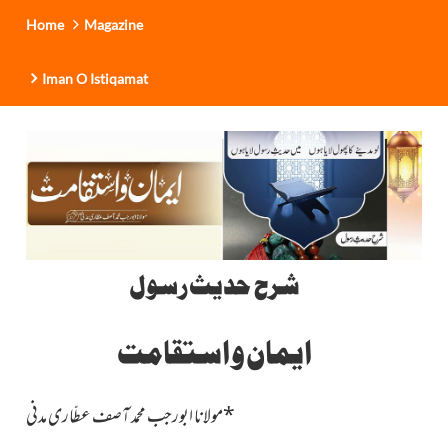
Home
Magazine
Iman O Istiqamat
شرح حدیث رسول
ایمان و استقامت
*
مولانا ابورجب محمد آصف عطّاری مدنی