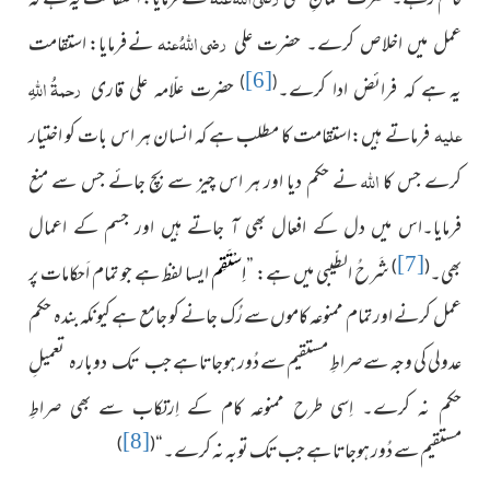
رضی اللہُ عنہ
نے فرمایا: استقامت
عمل میں اخلاص کرے۔ حضرت علی
[6]
رحمۃُ اللہِ
)
(
یہ
ہے کہ فرائض ادا کرے۔
حضرت علّامہ علی قاری
علیہ
فرماتے ہیں:استقامت کا مطلب ہے کہ انسان ہر اس بات کو اختیار
اللہ
کرے جس کا
نے حکم دیا اور ہر اس چیز سے بچ جائے جس سے
منع
فرمایا۔اس میں دل کے افعال بھی آ جاتے ہیں اور جسم کے اعمال
[7]
)
(
بھی۔
شَرحُ الطّیبی میں ہے: ”
ایسا لفظ ہے جو تمام اَحکامات پر
اِسْتَقِم
عمل کرنے اور تمام ممنوعہ کاموں سے رُک جانے کو جامع ہے کیونکہ بندہ حکم
عدولی کی وجہ سے صراطِ مستقیم سے دُور ہوجاتا ہے
جب تک دوبارہ تعمیلِ
حکم نہ کرے۔ اِسی طرح ممنوعہ کام کے اِرتکاب
سے بھی صراطِ
[8]
)
(
مستقیم سے دُور ہوجاتا ہے جب تک توبہ نہ کرے۔“