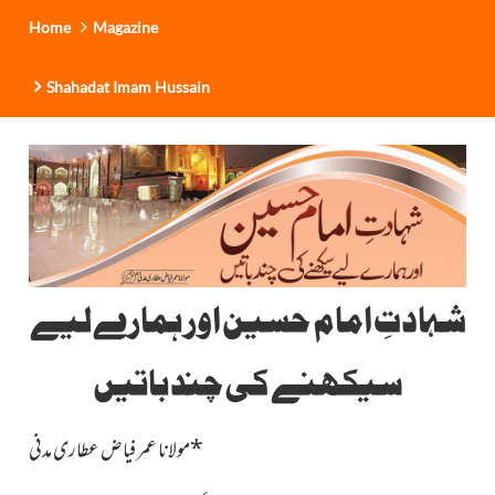
Home
Magazine
Shahadat Imam Hussain
شہادتِ امام حسین اور ہمارے لیے
سیکھنے کی چند باتیں
*
مولانا عمر فیاض عطاری مدنی