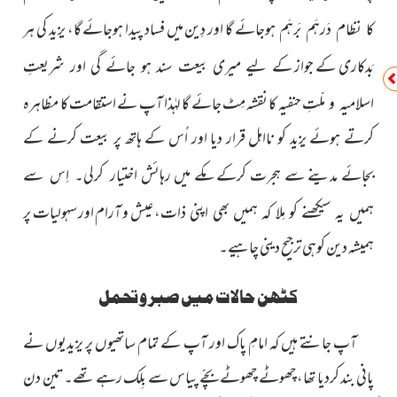
گا اور دِین میں فساد پیدا ہوجائے گا، یزید کی ہر
کا نظام دَرہَم بَرہَم ہوجائے
بَدکاری کے جواز
کے لیے میری بیعت سند ہو جائے گی اور شریعتِ
حنفیہ کا نقشہ مِٹ جائے گا لہٰذا آپ نے استقامت کا مظاہرہ
اسلامیہ و ملّتِ
کرتے ہوئے یزید کو نااہل قرار دیا اور اُس کے ہاتھ پر بیعت کرنے کے
بجائے مدینے سے ہجرت کرکے مکے میں رہائش
اختیار کرلی۔ اِس سے
عیش و آرام اور سہولیات پر
ہمیں یہ سیکھنے کو مِلا کہ ہمیں بھی اپنی ذات،
ہمیشہ دین کوہی ترجیح دینی چاہیے۔
کٹھن حالات میں صبر و تحمل
آپ جانتے ہیں کہ امامِ پاک اور آپ کے تمام ساتھیوں پر یزیدیوں نے
پانی بند کردیا تھا، چھوٹے چھوٹے بچّے پیاس سے بِلک رہے تھے۔ تین دن