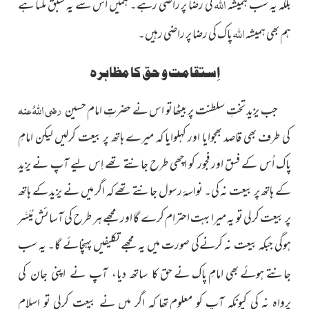
اللہ
بلکہ یہ سب ہمیشہ
کی رضا پر راضی رہے۔ ہمیں اس سے یہ سبق ملتا ہے
اللہ
ہم بھی ہمیشہ
پاک کی رضا پر راضی رہیں۔
اِستقامت و حق کا مظاہرہ
رضی اللہُ عنہ
جب یزید تختِ سلطنت پر بیٹھاتو اس نے حضرتِ امام حسین
کی طرف بھی قاصد بھجوایا اور کہلوایا کہ میرے ہاتھ پر بیعت کرلیں لیکن امامِ
پاک اُس کے فسق اور فجور کو اچھی طرح جانتے تھے اِس لیے آپ نے یزید
کے ہاتھ پر بیعت نہ کی۔ نواسۂ رسول جانتے تھے کہ اگر میں نے یزید کے ہاتھ
پر بیعت کرلی تو یہ میرا بہت احترام کرے گا اور مجھے ہر طرح کی آسائش مُیَسَّر
ہوگی جبکہ بیعت نہ کرنےکی صورت میں یہ مجھے تکلیفیں پہنچائے گا۔ یہ سب
جانتے ہوئے بھی امامِ پاک نے حق
کا ساتھ دیا، آپ نے اپنی جان کی
پرواہ نہ کی کیونکہ آپ کو معلوم
تھا کہ اگر میں نے بیعت کرلی تو اسلام