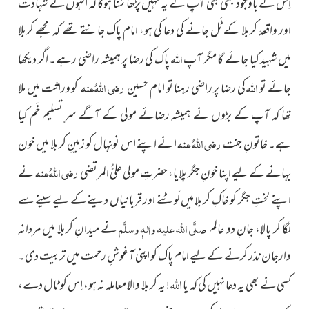
اِس کے باوجود کبھی بھی آپ نے یہ نہیں پڑھا سُنا ہوگا کہ اُنہوں نے شہادت
اور واقعۂ کربلا کے ٹَل جانے کی دعا کی ہو، امام پاک جانتے تھے کہ مجھے کربلا
اللہ
میں شہید کیا جائے گا مگر آپ
پاک کی رضا پر ہمیشہ راضی رہے۔ اگر دیکھا
اللہ
رضی اللہُ عنہ
جائے تو
کی رضا پر راضی رہنا تو امام حسین
کو وراثت میں ملا
تھا کہ آپ کے بڑوں نے ہمیشہ رضائے مولیٰ کے آگے سرِ تسلیم خَم کیا
رضی اللہُ عنہ
ہے۔ خاتونِ جنت
ا
نے اپنے اس نونہال کو زمینِ کربلا میں خون
رضی اللہُ عنہ
بہانے کے لیے اپنا خونِ جگر پلایا، حضرتِ مولیٰ علیُّ المرتضیٰ
نے
اپنے لختِ جگر کو خاکِ کربلا میں لَوٹنے اور قربانیاں دینے کے لیے سینے سے
صلَّی اللہ علیہ واٰلہٖ وسلَّم
لگا کر پالا، جانِ دو عالم
نے میدانِ کربلا میں مردانہ
وارجان نذر کرنے کے لیے امام پاک کو اپنی آغوشِ رحمت میں تربیت دی۔
اللہ
کسی نے بھی یہ دعا نہیں کی کہ یا
! یہ کربلا والا معاملہ نہ ہو، اِس کو ٹال دے،