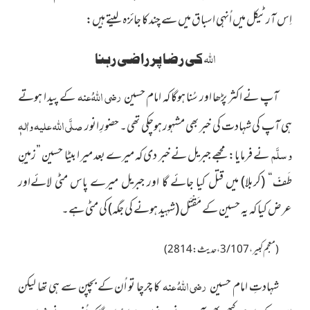
اِس آرٹیکل میں اُنہی اسباق میں سے چند کا جائزہ لیتے ہیں:
اللہ
کی رضا پر راضی رہنا
رضی اللہُ عنہ
آپ نے اکثر پڑھا اور سُنا ہوگا کہ امام حسین
کے پید ا ہوتے
صلَّی اللہ علیہ واٰلہٖ
ہی آپ کی شہادت کی خبر بھی مشہور ہوچکی تھی۔ حضورِ انور
و سلَّم
نے فرمایا: مجھے جبریل نے خبر دی کہ میرے بعد میر ا بیٹا حسین ”زمینِ
طَفّ“ (کربلا) میں قتل کیا جائے گا اور جبریل میرے پاس مٹی لائےاور
عرض کیا کہ یہ حسین کے مَقْتَل (شہید ہونے کی جگہ) کی مٹی ہے۔
(معجم کبیر، 3/107، حدیث: 2814)
رضی اللہُ عنہ
شہادتِ امام حسین
کا چرچا تو اُن کے بچپن سے ہی تھا لیکن