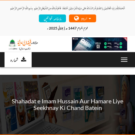
اردو
ماہنامہ خواتین
محرم الحرام 1447 ھ | جولائی 2025 ء 
شمارہ
Toggl
navig
Shahadat e Imam Hussain Aur Hamare Liye
Seekhnay Ki Chand Batein