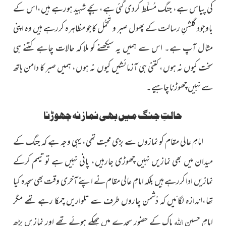
کی پیاس ہے، جنگ مُسلَّط کردی گئی ہے، بچے شہید ہورہے ہیں،اس کے
باوجود گلشنِ رسالت کے پھول صبر و تَحمُّل کاجو مظاہرہ کررہے ہیں وہ اپنی
مثال آپ ہے۔ اس سے ہمیں یہ سیکھنے کو ملا کہ حالات چاہے کتنے ہی
سخت کیوں نہ ہوں، کتنی ہی آزمائشیں کیوں نہ ہوں، ہمیں صبر کا دامن ہاتھ
سے نہیں چھوڑنا چاہیے۔
حالتِ جنگ میں بھی نماز نہ چھوڑنا
امامِ عالی مقام کو نمازوں سے بڑی محبت تھی، یہی وجہ ہے کہ جنگ کے
میدان میں بھی نمازیں نہیں چھوڑی جارہیں، پانی نہیں ہے تو تیمم کرکے
نمازیں ادا کررہے ہیں بلکہ امامِ عالی مقام نے اپنے آخری وقت بھی سجدہ کیا
تھا،اندازہ لگائیں کہ دُشمن چاروں طرف سے تلواریں چمکا رہے تھے مگر
اللہ
امامِ حسین
پاک کے حضور سجدے میں جھکے ہوئے تھے اور نمازیں پڑھ