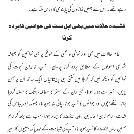
رہے تھے۔ اس سے ہمیں نمازوں کی پابندی کا درس ملتا ہے۔
کَشیدہ حالات میں بھی اہلِ بیت کی خواتین کا پردہ
کرنا
عام حالات میں بھی اور خوشی و غمی کے موقع پر بھی خواتین
کو ہمیشہ
شرعی اصولوں کے مطابق پردہ کرنا چاہیے۔ آپ خاندانِ
نبوت کی
خواتین کو دیکھ لیں کہ کربلا میں کتنی ہی پریشانیاں ایک
ساتھ اُن پر آن
جنگ کا مسلط کردیا
پڑیں، شہر سےدور ہونا، کئی دن کے سفر کا معاملہ،
جانا، ننھے بچوں اور جوانوں کا شہید ہونا،پانی بند ہوجانا، بھوک اور پیاس کی
رضی اللہُ عنہ
شدت، امام زین العابدین
کا بیمار ہونا، سب سے بڑھ کر امامِ
رضی اللہُ عنہ
حسین
کاشہید ہوجانا، آپ کی شہادت کے بعد پاک بیبیوں کا اسیر