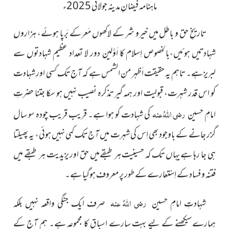
ماہنامہ فیضانِ مدینہ جولائی 2025ء
تاریخِ حق و باطل میں خیرو شر کے لاکھوں مَعر کے بَرپا ہوئے، ہزاروں
شہادتیں ہوئیں،بالخصوص اِسلام کا اَوَّلین دور لا تعداد عظیم شہادتوں سے
لبریز ہے۔ تاہم یہ حقیقت اَظہر من الشمس ہے کہ آج تک کسی اور شہادت
کو اس قدر شہرت، قبولیت اور ہمہ گیر تذکرہ نصیب نہیں ہو سکا جتنا حضرتِ
رضی اللہُ عنہ
امامِ حسین
کی شہادت کو ہوا ہے۔ قریب قریب چودہ سو سال
گزر جانے کے باوجود بھی اِس کی شہرت میں آج تک کمی نہیں ہوئی، یہ پھیلتا
ہی جا رہا ہے یہاں تک کہ حسینیت ہر طبقےمیں حق اور یزیدیت ہر طبقے میں
فتنہ و فساد کے اِسْتعارے کے طور پر معروف ہوگیا ہے۔
رضی اللہُ عنہ
شہادتِ امامِ حسین
صرف ایک جنگی واقعہ نہیں بلکہ
ہمارےسیکھنے کے لیے بہت سارے اسباق کا مجموعہ ہے۔ ہم آج کے