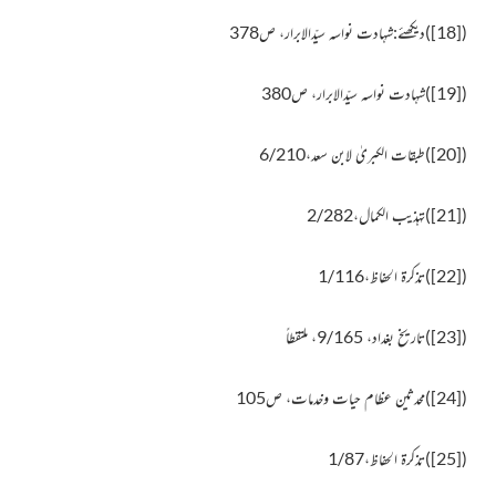
(
[18]
)
دیکھئے:شہادت نواسہ
سیّدالابرار، ص378
(
[19]
)
شہادت نواسہ
سیّدالابرار، ص380
(
[20]
)
طبقات الکبریٰ لابن سعد،6/210
(
[21]
)
تہذیب الکمال،2/282
(
[22]
)
تذکرة الحفاظ
،1/116
(
[23]
)
تاریخ بغداد، 9/165، ملتقطاً
(
[24]
)
محدثین عظام حیات وخدمات، ص105
(
[25]
)
تذکرۃ الحفاظ،1/87