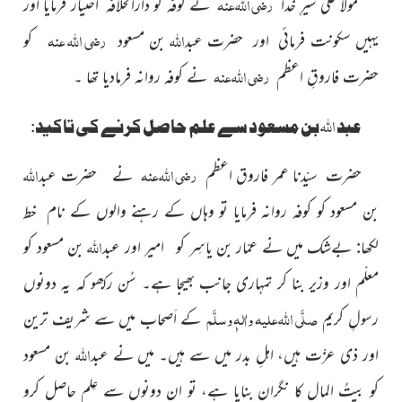
رضی اللہ عنہ
مولا علی شیرِ خدا
نے کوفہ کو دارالخلافہ اختیار فرمایا
اور
اللہ
رضی اللہ عنہ
یہیں سکونت فرمائی اور حضرت عبد
بن مسعود
کو
رضی اللہ عنہ
حضرت فاروقِ اعظم
نے کوفہ روانہ فرمادیا تھا ۔
اللہ
عبد
بن مسعود سے علم حاصل کرنے کی تاکید:
رضی اللہ عنہ
اللہ
حضرت سیّدنا عمر فاروق اعظم
نے حضرت عبد
بن مسعود کو کوفہ روانہ فرمایا تو وہاں کے رہنے والوں کے نام خط
اللہ
لکھا:
بےشک میں نے عمّار بن یاسِر کو امیر اور عبد
بن مسعود کو
معلّم اور وزیر بنا کر تمہاری جانب بھیجا ہے۔
سُن رك
ھو کہ یہ دونوں
صلَّی اللہ علیہ واٰلہٖ وسلَّم
رسولِ کریم
کے اَصحاب میں سے شریف ترین
اللہ
اور ذی عزّت ہیں، اہلِ بدر میں سے ہیں۔ میں نے عبد
بن
مسعود
کو بیتُ المال کا نگران بنایا ہے، تو ان دونوں سے عِلم حاصل
کرو