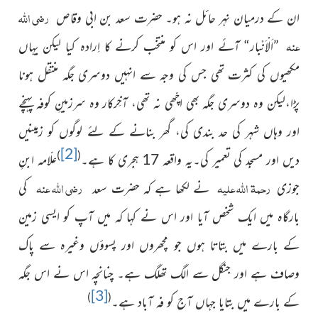
رضی اللہ
ان کے درمیان نہر حائل نہ ہو۔ حضرت سعد بن ابی وقاص
عنہ
”اَلْاَنْبار“ آئے اور اس کو منتخب کرنے کا اِرادہ کیا لیکن یہاں
مکھیوں کی کثرت تھی
جس کی وجہ سے انہیں دوسری جگہ منتقل ہونا
پڑا،لیکن وہ دوسری
جگہ بھی اچّھی نہ تھی، آخِرکار وہ سرزمینِ کوفہ پہنچے
اور وہاں شہر کی حد بندی کی، گھر بنانے کے لئے لوگوں کو زمینیں
[2]
)
(
دیں اور مسجد کی تعمیر کی۔یہ واقعہ 17 ہجری کا ہے۔
علّامہ ابنِ
رحمۃ اللہ علیہ
رضی اللہ عنہ
جوزی
نے لکھا ہے کہ حضرت سعد
کی
بارگاہ میں ایک شخص آیا اور اس نے کہا کہ میں آپ کو ایسی زمین
کے بارے میں بتاتا ہوں جو مچھروں اور پسوؤں وغیرہ سے پاک
وصاف ہے اور جنگل سے الگ تھلگ ہے۔ چنانچہ اس نے اس جگہ
[3]
)
(
کے بارے میں بتایا جہاں آج کو فہ آباد ہے۔