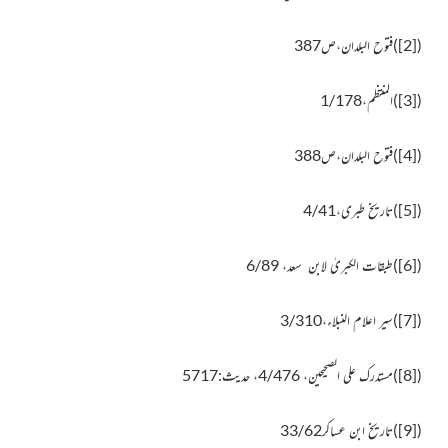
(
[2]
)
فتوح البلدان،ص387
(
[3]
)
المنتظم،1/178
(
[4]
)
فتوح البلدان،ص388
(
[5]
)
تاریخ طبری،4/41
(
[6]
)طبقات الکبریٰ لابن سعد، 6/89
(
[7]
)
سیر اعلام النبلاء
،3/310
(
[8]
)مستدرک علی الصحیحین، 4/476، حدیث:5717
(
[9]
)تاریخ ابن عساکر33/62