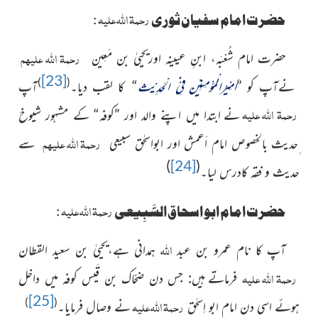
رحمۃ اللہ علیہ
حضرت امام سفیان ثوری
:
رحمۃ اللہ علیہم
حضرت امام شُعْبَہ، ابنِ
عیینہ اوریحییٰ بن مَعِین
[23]
)
(
نےآپ کو ”
اَمِیْرُالْمُؤْمِنِیْن فِیْ الْحَدِیْث
“ کا لقب دیا۔
آپ
رحمۃ اللہ علیہ
نے ابتدا میں اپنے والد اور ”کوفہ“ کے مشہور شیوخ
رحمۃ اللہ علیہم
ِحدیث بالخصوص امام اَعمش اور ابواسحٰق سبیعی
سے
)
[24]
(
حدیث و فقہ کادرس لیا۔
رحمۃ اللہ علیہ
حضرت امام ابو اسحاق السَّبِیعی
:
اللہ
آپ کا نام عمرو بن عبد
ہمدانی ہے،یحییٰ بن سعید القطان
رحمۃ اللہ علیہ
فرماتے ہیں: جس دن ضحّاک بن قَیس کوفہ میں داخل
[25]
رحمۃ اللہ علیہ
)
(
ہوئے اسی دن امام ابو اِسحٰق
نے وصال فرمایا۔