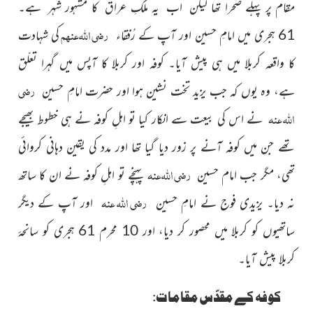
مقام پر
پہلے صحرا تھا لیکن اب یہ ملکِ عراق کا مشہور شہر ہے۔
رضی اللہ عنہم
61 ہجری میں امامِ حسین اور آپ
کے رُفقاء
کی شہادت
کا واقعہ کربلا میں ہی پیش آیا۔ کوفہ
اور کربلا کا آپس میں گہرا تعلّق
رضی
ہے، وہ یوں کہ جب یزید تخت نشین ہوا اور حضرت امامِ حسین
اللہ عنہ
نے اس کی بیعت سے انکار کیا تو اہلِ کوفہ نے ہی خطوط بھیجے
تھے جن میں کوفہ آنے پر زور دیا گیا تھا اور مدد کی یقین دہانی کروائی
رضی اللہ عنہ
تھی، مگر جب
امام حسین
پہنچے تو اہلِ کوفہ نے ان کا ساتھ
رضی اللہ عنہ
نہ دیا۔ یزیدی
فوج نے امامِ حسین
اور آپ کے دیگر
ساتھیوں کو کربلا
میں محصور کر دیا، اور 10 محرم 61 ہجری کو سانحۂ
کربلا پیش آیا۔
کوفہ کے مقدّس مقامات: