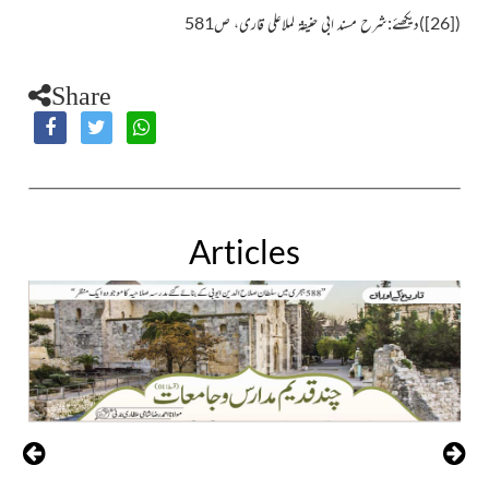
(
[26]
)
دیکھئے:شرح مسند ابی حنیفۃ لملاعلی قاری، ص581
Share
Articles