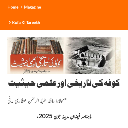
Home
Magazine
Kufa Ki Tareekh
کوفہ کی تاریخی اور علمی حیثیت
*
مولانا حافظ حفیظ الرحمٰن عطّاری مدنی
ماہنامہ فیضانِ مدینہ جون 2025ء