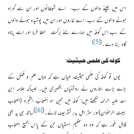
اس میں چلنے والوں کے رب، اے شیطانوں اور ان سے گمراہ
ہونے والوں کے رب، اے غاروں اور ان میں پوشیدہ ہونے والوں
کے رب اس کوفہ میں ہمارے لئے بَرَکت عطا فرما اور اسے پناہ
[5]
)
(
گاہ بنا دے۔
کوفہ کی علمی حیثیت:
یوں تو کوفہ کی عِلْمی حیثیت عیاں ہے
کہ وہاں علم و فضل کے
بڑے بڑے ستاروں نے روشنیاں بکھیری
ہیں۔ جیساکہ
علامہ ابنِ
سعد علیہ الرحمہ لکھتے ہیں: کوفہ میں تین سو اَصْحابُ الشّجرہ (اصحابِ
)
[6]
(
بیعت الرضوان)اور ستر اہلِ بدر تشریف لائے۔
ساتھ ہی یہ بھی
قابلِ غور ہے کہ وہ دو عظیم ہستیاں جن کے پاس جمیع اصحابِ