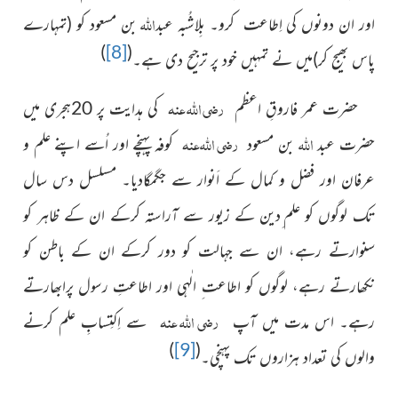
اللہ
اور ان دونوں کی اِطاعت کرو۔ بِلاشُبہ عبد
بن مسعود کو (تمہارے
)
[8]
(
پاس بھیج کر)میں نے تمہیں خود پر ترجیح دی ہے۔
رضی اللہ عنہ
حضرت عمر فاروقِ اعظم
کی ہدایت پر 20ہجری میں
اللہ
رضی اللہ عنہ
حضرت عبد
بن مسعود
کوفہ پہنچے اور اُسے
اپنے علم و
عرفان اور فضل و کمال کے اَنوار سے جگمگادیا۔ مسلسل
دس سال
تک لوگوں کو علم ِدین کے زیور سے آراستہ کرکے ان کے ظاہر کو
سنوارتے رہے، ان سے جہالت کو دور کرکے ان کے باطن کو
نکھارتے رہے، لوگوں کو اطاعت ِ الٰہی اور اطاعتِ رسول پرابھارتے
رضی اللہ عنہ
رہے۔ اس مدت میں آپ
سے اِکتِسابِ علم کرنے
)
[9]
(
والوں کی تعداد ہزاروں تک پہنچی۔