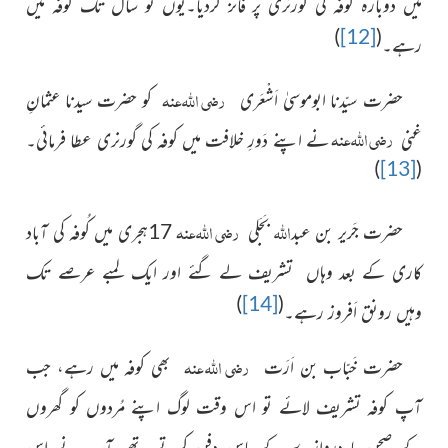
میں دوبارہ کُوفہ کی گورنری پر فائز کردیا۔یوں نو سال تک کوفہ میں
)
[12]
(
رہے۔
رضی اللہ عنہ
حضرت سیّدنا ابوموسیٰ اَشْعَری
کو حضرت سیدنا عثمانِ
رضی اللہ عنہ
غنی
نے اپنے دَورِ خلافت میں کوفہ کی گورنری عطا فرمائی۔
)
[13]
(
اللہ
رضی اللہ عنہ
حضرت جَریر بن عبد
بَجَلی
17ہجری میں کُوفہ کی آباد
کاری کے بعد وہاں تشریف لے گئے اور ایک لمبے عرصے تک
)
[14]
(
وہیں رونق اَفروز رہے۔
رضی اللہ عنہ
حضرت خَبّاب بن اَرَت
بھی کوفہ
میں رہے، جب
آپ کوفہ تشریف لائے تو اس وقت لوگ اپنے مُردوں کو گھروں
کے صحن یا دروازے کے پاس دفن کرتے تھے۔آپ نے اس