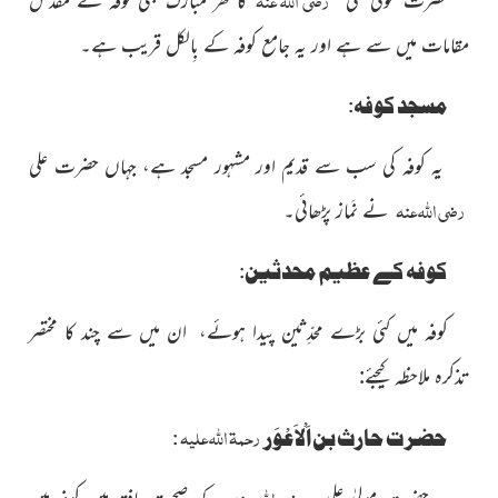
مقامات میں سے ہے اور یہ جامع کوفہ کے بِالکل قریب ہے۔
مسجد کوفہ:
یہ کوفہ کی سب سے قدیم اور مشہور مسجد ہے، جہاں حضرت علی
رضی اللہ عنہ
نے نَماز پڑھائی۔
کوفہ کے عظیم محدثین:
کوفہ میں کئی بڑے محدِّثین پیدا ہوئے، ان میں سے چند کا مختصر
تذکرہ ملاحظہ کیجئے:
رحمۃ اللہ علیہ
حضرت حارث بن اَلْاَعْوَر
:
رضی اللہ عنہ
یہ حضرت مولیٰ علی
کے صحبت یافتہ ہیں،کوفہ میں