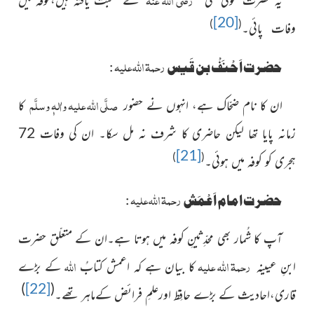
[20]
)
(
وفات پائی۔
رحمۃ اللہ علیہ
حضرت اَحْنَفْ بن قَیس
:
صلَّی اللہ علیہ واٰلہٖ وسلَّم
ان كا نام ضحّاک ہے، انہوں نے حضور
کا
زمانہ پایا تھا لیکن حاضری کا
شرف نہ مل سکا۔ ان کی وفات 72
[21]
)
(
ہجری کو کوفہ میں ہوئی۔
رحمۃ اللہ علیہ
حضرت امام اَعْمَش
:
آپ کا شُمار بھی محدِّثینِ کوفہ میں ہوتا ہے۔ان کے متعلّق حضرت
رحمۃ اللہ علیہ
اللہ
ابنِ عیینہ
کا بیان ہے کہ اعمش کتابُ
کے بڑے
)
[22]
(
قاری،احادیث کے بڑے حافِظ اورعلمِ فرائض کےماہر تھے۔