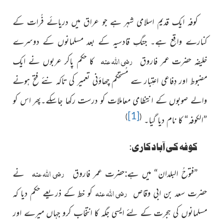
کوفہ ایک قدیم اسلامی شہر ہے جو عراق میں دریائے فُرات
کے
کنارے واقِع ہے۔ جنگِ قادسیہ کے بعد مسلمانوں کے دوسرے
رضی اللہ عنہ
خلیفہ حضرت عمر فاروق
کا حکم پاکر عربوں
نے ایک
مضبوط اور دِفاعی اعتِبار سے مُستحکم چھاؤنی تعمیر کی تاکہ
نئے فتح ہونے
والے صوبوں کے انتظامی معاملات کو درست رکھا جاسکے۔پھر اس کو
[1]
)
(
”الکوفہ“ کا نام دیا گیا۔
کوفہ کی آبادکاری:
رضی اللہ عنہ
”فتوحُ البلدان“ میں ہے:حضرت عمر فاروق
نے
رضی اللہ عنہ
حضرت سعد بن ابی وقاص
کو خط کے ذریعے حکم دیا کہ
مسلمانوں کی ہجرت کے لئے ایسی جگہ کا انتخاب کرو جہاں میرے اور