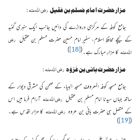
رضی اللہ عنہ
مزارحضرت امام مُسلم بن عَقیل
:
جامع کوفہ کے مرکزی دروازے کی دائیں جانب ایک سنہری گنبد
رضی
کے نیچے محافظِ اسلام، سفیرِ امام حسین حضرت مسلم بن عقیل
)
[18]
(
اللہ عنہ
کا مزارِ مبارک ہے۔
رضی اللہ عنہ
مزارحضرت ہانی بن عُرْوَہ
:
جامع مسجد کوفہ المعروف
مسجد انبیاء کے صحن کی مشرقی دیوار کے
رضی اللہ عنہ
ساتھ جہاں سیدنا امام
مسلم بن عقیل
آرام فرما ہیں اس
رضی اللہ عنہ
کے متصل ہی حضرت
ہانی بن عروہ
کا مزارِ اقدس ہے۔
)
[19]
(
رضی اللہ عنہ
حضرت مولیٰ علی
کا گھر مبارک بھی کوفہ کے مقدّس