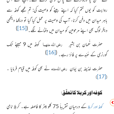
روایت کو یوں ختم کیا کہ اپنے بیٹے کو وصیت کی: تم مجھے کوفہ سے
باہر میدان میں دفن کرنا، آپ کی وصیت پر عمل کیا گیا تو دیکھا دیکھی
)
[15]
(
دیگر لوگ بھی اپنے مرحومین کو میدان میں دفنانے لگے۔
رضی اللہ عنہما
حضرت نُعمان بن بشیر
کوفہ میں 9 مہینے تک
)
[16]
(
گورنری کے عُہْدے پر فائز رہے۔
رضی اللہ عنہ
حضرت حُذیفہ بن یَمان
نے بھی کوفہ میں قِیام فرمایا ۔
[17]
)
(
کوفہ اور کربلا کا تعلّق:
کے درمیان تقریباً 75 کلو میٹر کا فاصلہ ہے۔ کربلا نامی
کوفہ اور کربلا