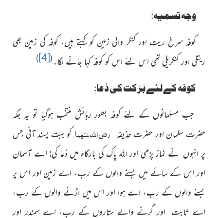
وجہ تسمیہ:
کوفہ سرخ ریت اور کنکر والی زمین کو کہتے ہیں، کوفہ کی زمین بھی
[4]
)
(
ریتلی اور کنکریلی تھی اس لئے اس کو کوفہ کہا جانے لگا۔
کوفہ کے لئے بَرَکت کی دُعا:
جب مسلمانوں کے لئے کوفہ بطورِ رہائش منتخب ہوگیا تو یہ جگہ
رضی اللہ عنہما
حضرت سلمان اور حضرت حذیفہ
کو
بہت پسند آئی جس
اللہ
پر انہوں نے نَماز پڑھی
اور
پاک کی بارگاہ میں دُعا کی: اے آسمان
اور اس کے سائے
میں بسنے والوں کے رب، اے زمین اور اس پر
بسنے والوں کے رب، اے ہوا اور اس میں اڑنے والوں کے رب،
اے ثابت اور گرنے والے ستاروں کے رب، اے سمندر اور