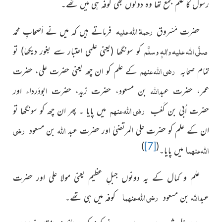
رسول کا علم جمع تھا وہ دونوں بھی کوفہ ہی میں تھے۔
رحمۃ اللہ علیہ
حضرت مَسْروق
فرماتے ہیں کہ میں نے اَصحابِ
محمد
صلَّی اللہ علیہ واٰلہٖ وسلَّم
کو سونگھا (یعنی علمی اعتبار سے بغور دیکھا) تو
رضی اللہ عنہم
تمام
صحابہ
کے علم کو ان چھ یعنی حضرت علی، حضرت
اللہ
عمر، حضرت عبد
بن مسعود، حضرت زید، حضرت ابودَرداء اور
رضی اللہ عنہم
حضرت اُبی بن کَعْب
میں پایا ۔ پھر ان چھ کو سونگھا تو
اللہ
رضی
ان کے علم کو حضرت علی المرتضیٰ اور حضرت عبد
بن مسعود
)
[7]
(
اللہ عنہما
میں پایا۔
علم و کمال کے یہ دونوں جبلِ عظیم یعنی مولا علی اور حضرت
اللہ
رضی اللہ عنہما
عبد
بن مسعود
کوفہ میں ہی تھے۔