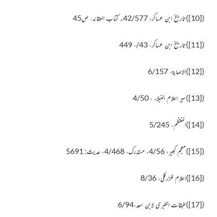
(
[10]
)تاریخ ابن عساکر، 42/577۔ کتاب العقائد، ص45
(
[11]
)
تاریخ ابن عساکر، 43/، 449
(
[12]
)
الاصابۃ، 6/157
(
[13]
)سیر اعلام النبلاء ، 4/50
(
[14]
)المنتظم، 5/245
(
[15]
)معجم کبیر، 4/56، مستدرک، 4/468، حدیث: 5691
(
[16]
)
اعلام للزرکلی، 8/36
(
[17]
)
طبقات الکبری لابن سعد،6/94