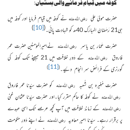
کوفہ میں قِیام فرمانے والی ہستیاں:
رضی اللہ عنہ
حضرت مولیٰ علی
نے کوفہ میں قِیام فرمایا اور کوفہ میں
)
[10]
(
ہی21 رَمَضانُ المبارَک
40ھ کو شہادت پائی۔
رضی اللہ عنہ
حضرت عَمّار بن یاسر
نےامیرالمؤمنین حضرت عمر
رضی اللہ عنہ
فاروق
کے دَورِ خلافت میں 21 مہینے تک کوفہ کی
[11]
)
(
گورنری کے فرائض سر انجام دئیے۔
رضی اللہ عنہ
حضرت مُغِیرہ بن شُعبہ
کو حضرت سیّدنا عمر فاروق
رضی اللہ عنہ
نے کوفہ کا حاکم مقرر کیا۔اور حضرت سیّدنا عثمانِ غنی
رضی اللہ عنہ
کے زمانۂ خلافت میں آپ
کچھ عرصے تک اسی عہدے
رضی اللہ عنہ
پر برقرار رہے۔ سیّدنا امیرِ معاویہ
نے اپنے دَورِ حکومت