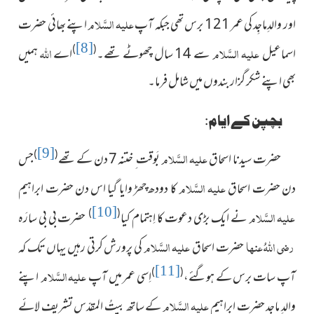
علیہ السَّلام
اور والدِماجِد کی عمر 121 برس تھی جبکہ آپ
اپنے بھائی حضرت
[8]
علیہ السَّلام
اللہ
)
(
اسماعیل
سے 14 سال چھوٹے تھے۔
اے
ہمیں
بھی اپنے شکر گزار بندوں میں شامل فرما۔
بچپن کے ایام:
[9]
علیہ السَّلام
)
(
حضرت سیدنا اسحاق
بَوقت ِ ختنہ 7 دن کے تھے
جس
علیہ السَّلام
دن حضرت اسحاق
کا دودھ چھڑ وایا گیا اس دن حضرت ابراہیم
[10]
علیہ السَّلام
)
(
نے ایک بڑی دعوت کا اِہتمام کیا
حضرت بی بی سارَہ
رضی اللہُ عنہا
علیہ السَّلام
حضرت اسحاق
کی پرورش کرتی رہیں یہاں تک کہ
[11]
علیہ السَّلام
)
(
آپ سات برس کے ہوگئے،
اِسی عمر میں آپ
اپنے
علیہ السَّلام
والدِ ماجد حضرت ابراہیم
کے ساتھ بیتُ المقدّس تشریف لائے