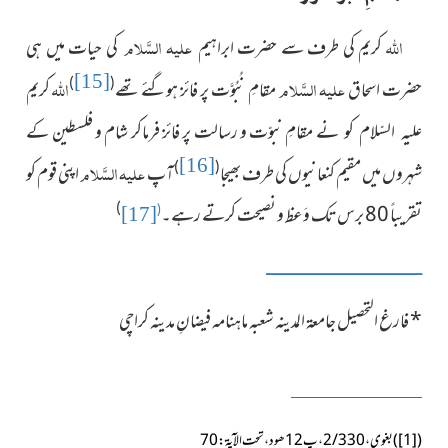
اللہ
علیہ السَّلام
کریم کی طرف سے حضرت ابراہیم
کی حیات میں ہی
[15]
علیہ السَّلام
اللہ
)
(
حضرت اسحاق
مقامِ نُبُوَّت پر فائز ہوگئے تھے
کریم
نے مقامِ نبوّت و رسالت پر فائز فرماکر شام و فلسطین کے
علیہ السّلام کو
[16]
علیہ السَّلام
)
(
شہروں میں مقیم کنعانیوں کی طرف بھیجا
آپ
اپنی قوم کو
)
تقریباً 80 برس تک وَعظ و نصیحت کرتے رہے۔
(
[17]
ــــــــــــــــــــــــــــــــــــــــــــــــــــــــــــــــــــــــــــــ
*
فارغ التحصیل جامعۃ المدینہ شعبہ ماہنامہ فیضانِ مدینہ کراچی
(
[1]
)
بغوی،2/330، پ12ھود،تحت الآیۃ:70