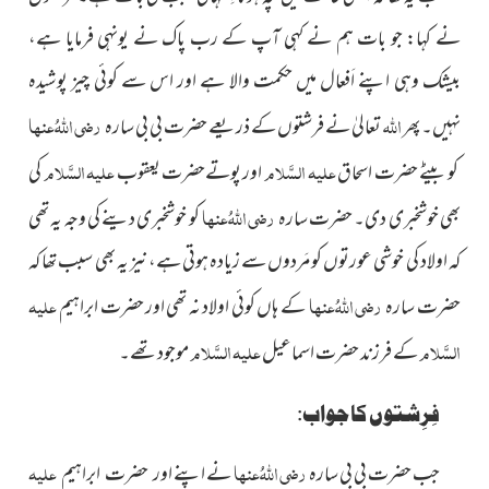
نے کہا: جو بات ہم نے کہی آپ کے رب پاک نے یونہی فرمایا ہے،
بیشک وہی اپنے اَفعال میں حکمت والا ہے اور اس سے کوئی چیز پوشیدہ
اللہ
رضی اللہُ عنہا
نہیں۔ پھر
تعالیٰ نے فرشتوں کے ذریعے حضرت بی بی سارہ
علیہ السَّلام
علیہ السَّلام
کو بیٹے حضرت اسحاق
اور پوتےحضرت یعقوب
کی
رضی اللہُ عنہا
بھی خوشخبری دی۔ حضرت سارہ
کو خوشخبری دینے کی وجہ یہ تھی
کہ اولاد کی خوشی عورتوں کو مَردوں سے زیادہ ہوتی ہے، نیز یہ بھی سبب تھا کہ
رضی اللہُ عنہا
علیہ
حضرت سارہ
کے ہاں کوئی اولاد نہ تھی اور حضرت ابراہیم
السَّلام
علیہ السَّلام
کے فرزند حضرت اسماعیل
موجود تھے۔
فِرِشتوں کا جواب:
رضی اللہُ عنہا
علیہ
جب حضرت بی بی سارہ
نے اپنے
اور حضرت ابراہیم