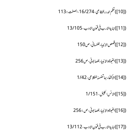
(
[10]
)
نظم الدرر للبقاعی، 16/274، الصفت:113
(
[11]
)
نہایۃ الارب فی فنون الادب،13/105
(
[12]
)
قصص الانبیاء للکسائی،ص150
(
[13]
)
النبوۃ والانبیاء للصابونی،ص256
(
[14]
)
الاکتفاء بما تضمنہ للکلاعی،1/42
(
[15]
)
الانس الجلیل،1/151
(
[16]
)
النبوۃ والانبیاء للصابونی، ص:256
(
[17]
)
نہایۃ الارب فی فنون الادب،13/112