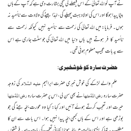
اللہ
نے آپ کو
تعالیٰ کے اس فیصلے کی سچّی بشارت دی ہے کہ آپ کے ہاں
بیٹا پیدا ہوگا اور اس کی اولاد بہت پھیلے گی، لہٰذا بیٹے کی ولادت سے نااُمید نہ
اللہ
ہوں۔ فرمایا: میں
تعالیٰ کی رَحمت
سے نااُمید نہیں کیونکہ رَحمت سے
اللہ
تعالیٰ کی جو سنّت جاری ہے اس
نااُمید کا فر ہوتے ہیں ہاں دنیا میں
سے یہ بات عجیب معلوم ہوئی تھی۔
حضرت سارہ کو خوشخبری:
علیہ السَّلام
علم والے لڑکے کی خوش خبری حضرت ابراہیم
کی زوجہ
رضی اللہُ عنہا
رضی اللہُ عنہا
حضرت سارہ
نے بھی سن لی، اس پر حضرت سارہ
حیرت اور تعجب کرتے ہوئے آئیں اور کہا: کیا وہ عورت بچّہ جنے گی جو
بوڑھی ہے اور اس کے ہاں کبھی بچّہ پیدا نہیں ہوا۔ اس بات سے ان کا
مطلب یہ تھا کہ ایسی حالت میں بچّہ ہونا اِنتہائی تعجّب کی بات ہے۔ فرشتوں