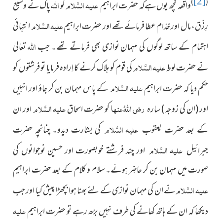
[2]
علیہ السَّلام
اللہ
)
(
واقعہ کچھ یوں ہےکہ حضرت
کو
پاک نے وسیع
ابراہیم
علیہ السَّلام
رِزْق، مال اور خدّام عطا فرمائے
تھے اور حضرت ابراہیم
انتہائی
اللہ
اہتمام کے ساتھ لوگوں کی مہمان نوازی بھی فرماتے تھے۔ جب
تعالیٰ
علیہ السَّلام
نے حضرت لوط
کی قوم کو ہلاک کرنے کا اِرادہ فرمایا تو فرشتوں کو
علیہ السَّلام
حکم دیا کہ حضرت ابراہیم
کے پاس مہمان بن کر جاؤ اور انہیں
رضی اللہُ عنہا
علیہ السَّلام
اور (ان کی زوجہ ) سارہ
کو حضرت اسحاق
اور ان
علیہ السَّلام
کے بعد حضرت یعقوب
کی بشارت دیدو۔ چنانچہ حضرت
علیہ السَّلام
جبرائیل
اور چند فرشتے خوبصورت اور حسین نوجوانوں کی
صورت میں مہمان بن کر حاضِر ہوئے۔ سلام و کلام کے بعد حضرت ابراہیم
علیہ السَّلام
نے ان کی مہمان نوازی کے لئے بھنا ہوا بچھڑا پیش کیا اور جب
علیہ
دیکھا کہ ان کے ہاتھ کھانے کی طرف نہیں بڑھ رہے تو حضرت ابراہیم