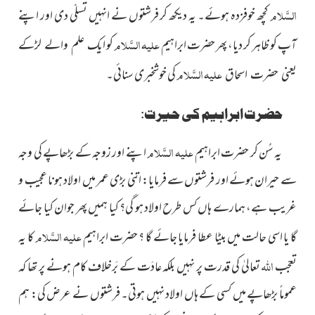
السَّلام
کچھ خوفزدہ ہوئے۔ یہ دیکھ کر فرشتوں نے انہیں تسلّی دی اور اپنے
علیہ السَّلام
آپ کو ظاہر کر دیا، پھر حضرت ابراہیم
کو
ایک علم والے لڑکے
علیہ السَّلام
کی خوشخبری سنائی۔
یعنی حضرت اسحاق
حضرت ابراہیم کی حیرت:
علیہ السَّلام
یہ سُن کر حضرت ابراہیم
اپنے اور زوجہ کے بڑھاپے کی وجہ
سے حیران ہوئے اور فرشتوں سے فرمایا: اتنی بڑی عمر میں اولاد ہونا عجیب و
غریب ہے، ہمارے ہاں کس طرح اولاد ہو گی؟ کیا ہمیں پھر جوان کیا جائے
علیہ السَّلام
گا یا اسی حالت میں بیٹا عطا فرمایا جائے گا ؟ حضرت ابراہیم
کا یہ
اللہ
تعجّب
تعالیٰ کی قدرت پر نہیں بلکہ عادَت کے بَرخلاف کام ہونے پر تھا کہ
عموماً بڑھاپے میں کسی کے ہاں اولاد نہیں ہوتی۔ فرشتوں نے عرض کی: ہم