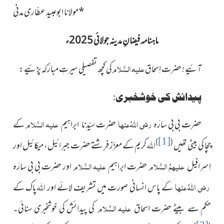
*
مولانا ابوعبید عطّاری مدنی
ماہنامہ فیضانِ مدینہ جولائی 2025ء
علیہ السَّلام
آئیے ! حضرت اِسحاق
کی کچھ تفصیلی سیرتِ مبارَکہ پڑئیے :
پیدائش کی خوشخبری:
رضی اللہُ عنہا
علیہ السَّلام
حضرت بی بی سارَہ
حضرت
کے
سیّدنا ابراہیم
[1]
اللہ
)
(
چچا کی بیٹی تھیں
کریم کے معزّز فِرِشتے
حضرت جبرائیل، میکائیل اور
علیہمُ السَّلام
علیہ السَّلام
اِسرافیل
حضرت ابراہیم
اور حضرت بی بی سارَہ
رضی اللہُ عنہا
اللہ
کے پاس انسانی صورت میں تشریف لائے اور
پاک کے
علیہ السَّلام
حکم سے بیٹے حضرت اسحاق
کی پیدائش کی خوشخبری سنائی۔