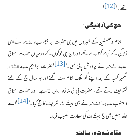
[12]
)
(
تھے۔
حج کی اَدائیگی:
علیہ السَّلام
شام و فلسطین کے شہروں میں ہی حضرت ابراہیم
نےاپنی
زندگی کے اَیّام گزارے تھے اور ان ہی لوگوں کے درمیان حضرت اسحاق
[13]
علیہ السَّلام
علیہ السَّلام
)
(
نے پرورش پائی تھی۔
حضرت ابراہیم
تعمیر کعبہ کے بعد اپنے گھر ملک شام لوٹ گئے اور ہر سال حج کے لئے
رضی اللہُ عنہا
تشریف لاتے تھے، حضرت بی بی سَارَہ
اور حضرت اسحاق
[14]
علیہما السّلام
اللہ
)
(
ویعقوب
نے بھی بیتُ
شریف کا حج کیا۔
اے
اللہ
اللہ
! ہمیں بھی حج بیتُ
کی سعادت نصیب فرما۔
مقامِ نبوت و رسالت: