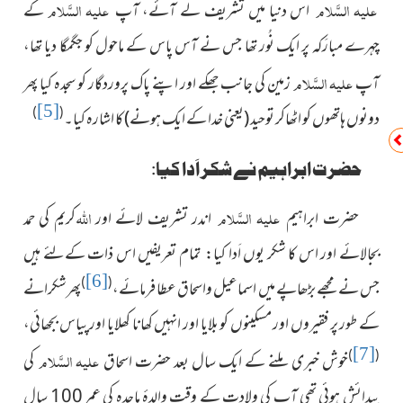
علیہ السَّلام
علیہ السَّلام
اس دنیا میں تشریف لے آئے، آپ
کے
چہرے مبارَکہ پر ایک نُور تھا جس نے آس پاس کے ماحول کو جگمگا دیا تھا،
علیہ السَّلام
آپ
زمین کی جانب جھکے اور اپنے پاک پروردگار کو سجدہ کیا پھر
[5]
)
(
دونوں ہاتھوں کو اٹھاکر توحید (یعنی خدا کے ایک ہونے) کا اشارہ کیا۔
حضرت ابراہیم نے شکر اَدا کیا:
علیہ السَّلام
اللہ
حضرت ابراہیم
اندر تشریف لائے اور
کریم کی حمد
بجالائے اور اس کا شکر یوں اَدا کیا: تمام تعریفیں اس ذات کےلئے ہیں
[6]
)
(
جس نے مجھے بڑھاپے میں اسماعیل واسحاق عطا فرمائے،
پھرشکرانے
کے طور پر فقیروں اور مسکینوں کو بلایا اور انہیں کھانا کھلایا اور پیاس بجھائی،
[7]
علیہ السَّلام
)
(
خوش خبری ملنے کے ایک سال بعد حضرت اسحاق
کی
پیدائش ہوئی تھی آپ کی ولادت کے وقت والدۂ ماجدہ کی عمر 100 سال