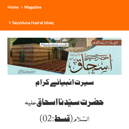
Home
Magazine
Sayyiduna Hazrat Ishaq
سیرت انبیائے کرام
علیہ
حضرت سیّدنا اسحاق
السّلام
(قسط:02)