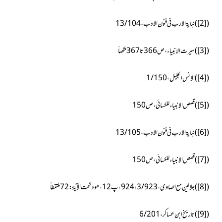
(
[2]
)
نہایۃ الارب فی فنون الادب، 13/104
(
[3]
)
سیرت الانبیاء، ص366 تا 367 ملخصاً
(
[4]
)
الانس الجلیل، 1/150
(
[5]
)
قصص الانبیاء للکسائی،ص150
(
[6]
)
نہایۃ الارب فی فنون الادب، 13/105
(
[7]
)
قصص الانبیاء للکسائی، ص150
(
[8]
)
جلالین مع الصاوی،3/923، 924، پ12، ھود تحت الآیۃ: 72 ملتقطاً
(
[9]
)
تاریخ ابن عساکر،6/201