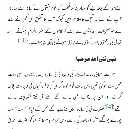
السَّلام
کے بڑھاپے کو بنیاد بنا کر تعجّب کیا تو فرشتوں
نے کہا: اے سارہ !
آپ کے لئے یہ تعجّب کا مقام نہیں کیونکہ آپ کا تعلّق اس گھرانے سے
اللہ
ہے جو معجزات، عادَتوں سے ہٹ کر کاموں
کے سَر انجام ہونے،
[3]
)
(
تعالیٰ کی رَحمتوں اور برکتوں کے نازل ہونے
کی جگہ بنا ہوا ہے۔
نبی کی آمد مرحبا:
علیہ السَّلام
رضی اللہُ عنہا
حضرت اسحاق
کی والدہ بی بی سارہ
اسی رات
حمل سے ہوگئی تھیں جس رات قومِ لوط کو ان کی نافرمانیوں کی وجہ سے ہلاک
کرنے اور ان پر عذابِ الٰہی لانے کے لئے فرشتے تشریف لائے
[4]
رضی اللہُ عنہا
)
(
تھے
حضرت بی بی سارہ
کے حمل کے ایام آہستہ آہستہ
پورے ہوگئے آخِر کار جُمعہ کی رات دس محرّم یوم عاشوراء کو حضرت اسحاق