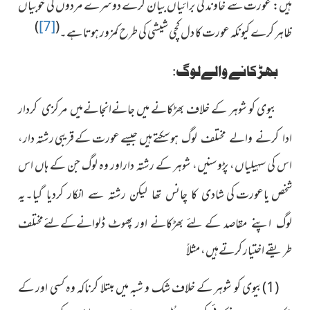
ہیں: عورت سے خاوند کی برائیاں بیان کرے دوسرے مردوں کی خوبیاں
)
[7]
(
ظاہر کرے کیونکہ عورت کا دل کچی شیشی کی طرح کمزور ہوتا ہے۔
بھڑکانے والےلوگ:
بیوی کو شوہر کے خلاف بھڑکانے میں
جانےانجانےمیں مرکزی کردار
ہیں جیسے عورت کے قریبی رشتہ دار،
ادا کرنے والے مختلف لوگ ہوسکتے
اس کی سہیلیاں، پڑوسنیں، شوہر کے رشتہ داراور وہ لوگ جن کے ہاں اس
شخص یاعورت کی
شادی کا چانس تھا لیکن رشتہ سے انکار کردیا گیا۔یہ
کے لئے بھڑکانے اور پھوٹ ڈلوانےکےلئےمختلف
لوگ اپنے مقاصد
طریقے اختیار کرتےہیں، مثلاً
(1)بیوی کو شوہر کے خلاف شک و شبہ میں مبتلا کرناکہ وہ کسی اور کے