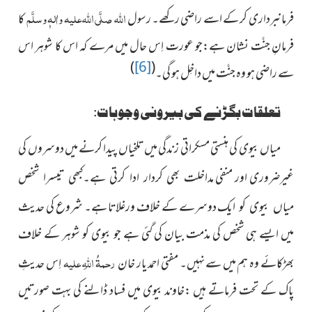
اللہ
صلَّی اللہ علیہ واٰلہٖ وسلَّم
فرمانبرداری کر کے اسے راضی رکھے۔ رسول
کا
فرمانِ جنَّت نشان ہے:جو عورت اِس حال میں مرے کہ اس کا شوہر اس
)
[6]
(
سے راضی ہو وہ جنَّت میں داخِل ہو گی۔
تعلقات بگڑنے کی بیرونی وجوہات:
میاں بیوی کی ہنستی مسکراتی زندگی میں تلخیاں پیدا کرنے میں دوسروں کی
غیرضروری اور منفی
مداخلت بھی کردار ادا کرتی ہے۔کبھی تیسرا شخص
دوسرے کے خلاف ورغلاتا ہے۔ شروع کی حدیث
میاں بیوی کو ایک
میں ایسے ہی شخص کی مذمت بیان کی گئی ہے جو بیوی کو شوہر کے خلاف
رحمۃُ اللہِ علیہ
بھڑکائے وہ ہم میں سے نہیں۔
مفتی احمد یار خان
اِس حدیثِ
پاک کے تحت فرماتے ہیں :خاوند بیوی میں فساد ڈالنے کی بہت صورتیں