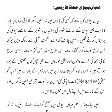
میاں بیوی محتاط رہیں:
میاں بیوی کو چاہئے کہ کسی کی باتوں میں نہ آئیں، گھر کا کوئی فرد ہویا باہر
کا! جب بھی بیوی کے سامنے شوہر کی برائیاں یا شوہر کے سامنے بیوی کی
برائیاں کرنے لگیں، انہیں چاہئے کہ اسے حکمتِ عملی سے روک دیں کیونکہ
جس طرح غیبت
کرنا گناہ ہے اسی طرح سننا بھی گناہ ہے۔ اسی طرح
والوں اور چغل خوروں سے بھی بچیں کہ یہ محبتوں کے چور
لگائی بجھائی کرنے
ہوتے ہیں، ایسوں کو ہرگز اپنا ہمدرد نہ جانیں اور جس کے بارے میں آپ کو
منفی
(
)
بات پہنچائی گئی اس پر بلاثبوتِ شرعی یقین نہ کریں اور
Negative
اس کے بارے میں اپنے دل میں میل نہ لائیں۔
ہمیں چاہئے کہ ہم میاں بیوی میں صلح کرانے والے بنیں، نہ کہ