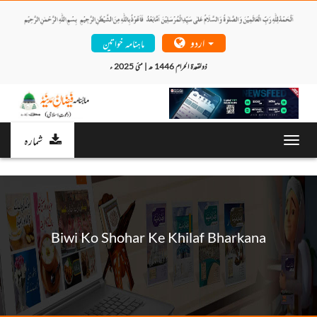
اردو
ماہنامہ خواتین
ذولقعدۃ الحرام 1446 ھ | مئی 2025 ء 
شمارہ
Toggl
navig
Biwi Ko Shohar Ke Khilaf Bharkana