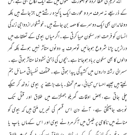
اللہ
کریم کی عطا کردہ خوبصورت نعمتوں میں سے ایک نکاح بھی ہے جس
کے ذریعے نہ صرف مرد و عورت ایک پاکیزہ رشتے میں جڑ جاتے ہیں بلکہ
دوخاندان بھی ایک دوسرے کا حصہ بن جاتے ہیں۔خوشگوار ازدواجی زندگی
انسان کو فرحت اور سکون مہیا کرتی ہے۔اگر میاں بیوی کے تعلقات میں
دراڑیں پڑنا شروع ہوجائیں توصرف یہ دونوں متأثر نہیں ہوتے بلکہ گھر
والوں کا بھی سکون برباد ہوجاتا ہے۔بچوں کی ذہنی نشوونما متأثر ہوتی ہے۔
سسرالی رشتہ داروں میں کشیدگی پیدا ہوتی ہے۔مختلف نفسیاتی مسائل جنم
لیتے ہیں جیسے احساسِ تنہائی، عدمِ تحفظ۔بات
بڑھنے پر بیوی رُوٹھ کر میکے
چلی جاتی ہے،بعض اوقات گھریلو جھگڑے
میں طلاق اور قتل تک
ملتی ہیں کہ بیوی کو
نوبت جاپہنچتی ہے، آئے دن اس قسم کی خبریں
منانے میں ناکامی پر طیش میں آکر مرد نے بیوی
اور اس کےماں باپ یا
بہن وغیرہ کو فائرنگ کرکے مار ڈالا۔