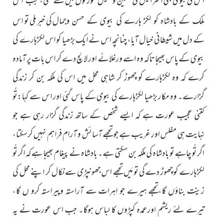
اس کی بیوی بنی اسرائیل کی حسین و جمیل عورتوں میں سے
کی خبر ملی تو اس
ملک کے بادشاہ کو لکڑ ہارے کی بیوی کے حسن وجمال
کے دل میں شیطانی خیال آیا، چنانچہ اس نے ایک بڑھیا کو اس لکڑہارے کی
بیوی کے پاس بھیجا تاکہ وہ اسے ورغلائے اور لالچ دے کر اس بات پر آمادہ
کرے کہ وہ لکڑہارے کو چھوڑ کر شاہی محل میں اس کی ملکہ بن کر زندگی
گزارے۔ وہ مکار بڑھیا لکڑہارے کی بیوی کے پاس گئی اور اس سے کہا:تُو
کتنی عجیب عورت ہے کہ ایسے شخص کے ساتھ زندگی گزار رہی ہے جو
نہایت ہی مفلس اور غریب ہے جو تجھے آسائش و آرام فراہم نہیں کرسکتا،
اگر تُو چاہے تو بادشاہ کی ملکہ بن سکتی ہے۔ بادشاہ نے پیغام بھیجا ہے کہ اگر تُو
لکڑہارے کو چھوڑ دے گی تو مَیں تجھے اس جھونپڑی سے نکال کر اپنے محل کی
زینت بناؤں گا،تجھے ہیرے جو اہرات سے آراستہ وپیراستہ کرو ں گا،
تیرے لئے ریشم اورعمدہ کپڑوں کا لباس ہوگا۔ جب اس عورت نے یہ