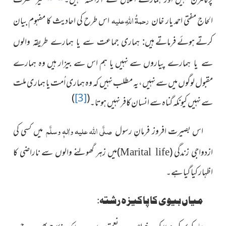
پرگامزن نہیں اور ہمارے اخلاق سے آراستہ نہیں۔
نیز حضرت
رحمۃُ اللہِ علیہ
الحاج مفتی احمد یار خان
اس طرح کی احادیث کا مفہوم بیان
کرتے ہوئے فرماتے
ہیں: ہماری جماعت سے یا ہمارے طریقہ والوں
سے نہیں یا ہم اس سے بیزار ہیں وہ ہمارے
سے یا ہمارے پیاروں
مقبول لوگوں میں سے نہیں،یہ مطلب نہیں کہ وہ ہماری اُمت یا ہماری ملت
)
[3]
(
سے نہیں کیونکہ گناہ سے انسان کافر نہیں ہوتا۔
صلَّی اللہ علیہ واٰلہٖ وسلَّم
اس بصیرت افروز فرمانِ رسول
میں کسی کی
ازدواجی زندگی (
)میں زہر گھولنے والوں سے ناراضی کا
Marital life
اظہار کیا گیا ہے۔
میاں بیوی کا پاکیزہ رشتہ: