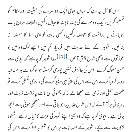
اس کا حل یہ ہے کہ میاں بیوی ایک دوسرے کی حیثیت اور مقام کو
تسلیم کریں،ایک دوسرے کی پسند ناپسند کا خیال رکھیں، خلاف مزاج بات
ہوجانے پر برداشت کا حوصلہ رکھیں، کسی بات کو
اپنی انا کا مسئلہ نہ
لوگ وہ ہیں جو
بنائیں۔ شوہر کے لئے حدیث میں فرمایا: تم میں اچھے
)
[5]
(
عورَتوں سے اچھی طرح پیش آئیں۔
لہٰذا
شوہر کو چاہئے کہ بیوی سے
حسنِ سلوک کرے، اس کی جائز فرمائشیں
پوری کرسکتا ہو تو کردے ہر مطالبہ
رد نہ کردیا کرے اس سے اس کی اپنی ہی ویلیو گرے گی، بیوی غلطی کرے تو
حکمت عملی اور نرمی سے سمجھائے نہ کہ چھوٹی سی بات پر ڈانٹ ڈپٹ اور
مارپٹائی پر اُتر آئے کہ اس طرح ضِد پیدا ہو جاتی ہے اور سلجھی ہوئی بات اُلجھ
جاتی ہے۔ بیوی کو چاہئے کہ وہ بھی اپنے شوہرکی عزت کا خیال رکھے، شکوہ
شکایت سے بچے، شوہر کے احسانات پر اس کا شکریہ ادا کرے،اس کی