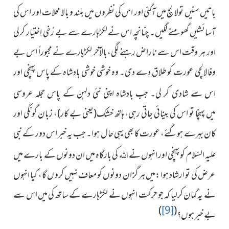
باتیں سنیں تولالچ میں آگئی اور اس کی نظروں میں بلند و بالا محلات اور اس کی
آسائشیں گھومنے لگیں۔ چنانچہ اس نے لکڑہارے سے بے رُخی اِختیار کرلی
اور ہر وقت اس سے ناراض رہنے لگی،بالآخر لکڑہارے نے مجبوراً اس بے
وفالالچی عورت کو طلاق دے دی۔ وہ خوشی خوشی بادشاہ کے پاس پہنچی اور
اس سے شادی کر لی۔ جب بادشاہ اپنی نئی دلہن کے پاس حجلہ عروسی
میں پہنچا تو اس کی بینائی جاتی رہی، ہاتھ خشک(یعنی بے کار)، زبان گونگی اور
کان بہرے ہوگئے، عورت کا بھی یہی حال ہوا۔ جب یہ خبر اس دور کے نبی
اللہ
علیہ السّلام کو پہنچی اور انہوں نے
کی بارگاہ میں ان دونوں کے بارے میں
عرض کی تو ارشاد ہوا :میں ہر گز ان دونوں کو معاف نہیں کرو ں گا، کیا انہوں
نے یہ گمان کرلیا کہ جو حرکت انہوں نے لکڑہارے کے ساتھ کی میں اس سے
)
[9]
(
بے خبر ہوں؟