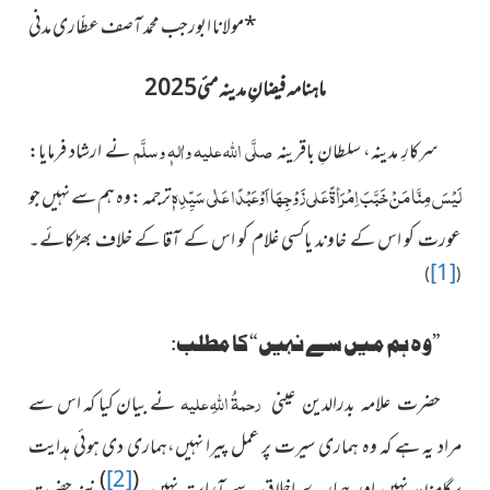
*مولانا ابورجب محمد آصف عطّاری مدنی
ماہنامہ فیضانِ مدینہ مئی2025
صلَّی اللہ علیہ واٰلہٖ وسلَّم
سرکارِ مدینہ، سلطانِ باقرینہ
نے ارشاد فرمایا:
لَیْسَ مِنَّا مَنْ خَبَّبَ اِمْرَأۃً عَلی زَوْجِہَا اَوْعَبْدًا عَلٰی سَیِّدِہٖ
ترجمہ :وہ ہم سے نہیں جو
عورت کو اس کے خاوند یاکسی غلام کو اس کے آقا کے خلاف بھڑکائے۔
[1]
)
(
”وہ ہم میں سے نہیں“کا مطلب:
رحمۃُ اللہِ علیہ
نے بیان کیا کہ اس سے
حضرت علامہ بدرالدین عینی
مراد یہ ہے کہ وہ ہماری سیرت پر عمل پیرا نہیں،ہماری دی ہوئی ہدایت
)
[2]
(