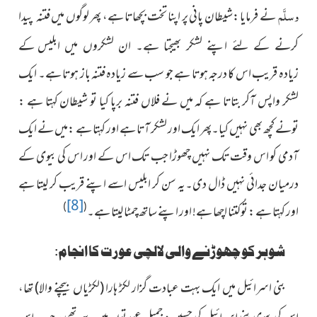
وسلَّم
نے فرمایا :شیطان پانی پر اپنا تخت بچھاتا ہے، پھر لوگوں میں
فتنہ پیدا
کے
کرنے کے لئے اپنے لشکر بھیجتا ہے۔ ان لشکروں میں ابلیس
زیادہ قریب اس کا درجہ ہوتا ہے جو سب سے زیادہ فتنہ باز ہوتا ہے۔ ایک
لشکر واپس آکر بتاتا ہے کہ میں نے فلاں فتنہ برپا کیا تو شیطان کہتا ہے :
تونے کچھ بھی نہیں کیا۔پھر ایک اور لشکر آتا ہے اور کہتا ہے :میں نے ایک
آدمی کو اس وقت تک نہیں چھوڑا جب تک اس کے اور اس کی بیوی کے
درمیان جدائی نہیں ڈال دی۔یہ سن کر ابلیس اسے اپنے قریب کر لیتا ہے
[8]
)
(
اور کہتا ہے : تُوکتنا اچھا ہے! اور اپنے ساتھ چمٹا لیتا ہے۔
شوہر کو چھوڑنے والی لالچی عورت کا انجام:
بنی اسرائیل میں ایک بہت عبادت گزار لکڑ ہارا (لکڑیاں بیچنے والا) تھا،
تھی، جب اس