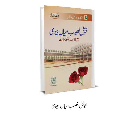
خوش نصیب میاں بیوی