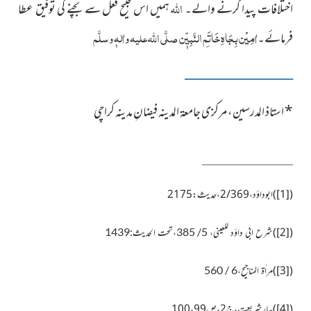
اللہ
اختلافات پیدا کرنے والے۔
ہمیں اس قبیح فعل سے بچنے کی توفیق عطا
اٰمِیْن بِجَاہِ خَاتَمِ النَّبِیّٖن صلَّی اللہ علیہ واٰلہٖ وسلَّم
فرمائے۔
ــــــــــــــــــــــــــــــــــــــــــــــــــــــــــــــــــــــــــــــ
*
استاذ المدرسین، مرکزی جامعۃ المدینہ فیضانِ مدینہ کراچی
(
[1]
)
ابوداؤد،2/369،حدیث:2175
)
[2]
(
شرح ابی داؤد للعینی، 5/ 385،تحت الحدیث:1439
)
[3]
(
مراٰۃ المناجیح،6 / 560
(
[4]
)
بہارِ شریعت،ج2،ص100،99