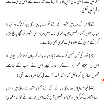
چکر میں ہے یا اپنی کمائی کہیں اور اُڑا دیتا ہے تمہارے لئے اس کی جیب سے
رقم نہیں نکلتی۔
(2)اس کے دل میں شوہر کے لئے نفرت یا بیزاری پیدا کرنا کہ وہ تمہارا
خیال نہیں رکھتا، تمہیں جیب خرچی تک نہیں دیتا،میرا شوہر تو مجھے پانچ ہزار
گھر کے خرچ کے علاوہ جیب خرچی بھی دیتا ہے۔
(3)شوہر کی کسی غلطی کو حد سے زیادہ بڑھا چڑھا کر بیان کرنا
تاکہ بیوی کا
اس پر اعتماد ختم ہو جائےکہ دیکھا کیسے اس نے سب کے
سامنے
تمہیں جھاڑ پلا کر ذلیل کیا،اتنا غصہ کرنے کی کیا ضرورت تھی ؟
(4) کچھ سہیلیاں ہمدردی جتانے کے لئے منفی مشورے دیتی ہیں، اس
سے اتنا دب کر کیوں رہتی ہو، تمہیں آج تک اس بندے نے کونسا سکھ دیا