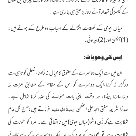
دارالافتاء
اور کورٹ کچہری میں طلاق
کے کیسز کی تعداد آئے روز بڑھتی ہی جارہی ہے۔
میاں بیوی کے تعلقات بگڑنے کے اسباب دو طرح کے ہوتے ہیں:
(1) آپسی اور (2) بیرونی۔
آپس کی وجوہات:
ان میں سے ایک دوسرے کے حقوق کا خیال
نہ رکھنا،غلطی کوتاہی سے
درگزر نہ کرنا،ایک دوسرے کو اس کے مقام کے مطابق عزت نہ
دینا،مارنا پیٹنا، ہر وقت اپنی بات منوانے کی ضد کرنا شامل ہے۔
رحمۃُ اللہِ علیہ
صدرُالشّریعہ مفتی امجد علی اعظمی
فرماتے ہیں:آج کل عام
شکایت ہے کہ زَن و شَو (میاں بیوی) میں
نااتفاقی ہے۔ مرد کو عورت کی
دوسرے کے لیے بَلائے
شکایت ہے تو عورت کو مرد کی، ہر ایک