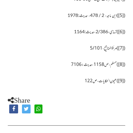
)
[5]
(
اِبن ماجہ، 2 / 478، حدیث:1978
)
[6]
(
ترمذی،2/386،حدیث:1164
(
[7]
)
مراٰ ۃ المناجیح،
5/101
(
[8]
)
مسلم، ص1158،حدیث:7106
(
[9]
)
عیو ن الحکایات،ص
122
Share