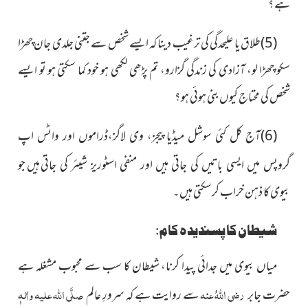
ہے ؟
(5)طلاق یا علیحدگی کی ترغیب دینا کہ ایسے شخص سے جتنی جلدی
جان چھڑا
سکو چھڑا لو، آزادی کی زندگی گزارو، تم پڑھی لکھی ہو خود کما سکتی ہو تو ایسے
شخص کی محتاج کیوں بنی ہوئی ہو ؟
(6)آج کل کئی سوشل میڈیا پیجز، وی لاگز،ڈراموں اور واٹس
اپ
ہیں جو
گروپس میں ایسی باتیں کی جاتی ہیں اور منفی اسٹوریز شیئر کی جاتی
بیوی کا ذہن خراب کرسکتی ہیں۔
شیطان کا پسندیدہ کام:
میاں بیوی میں جدائی پیدا کرنا، شیطان کا سب سے محبوب مشغلہ
ہے
رضی اللہُ عنہ
صلَّی اللہ علیہ واٰلہٖ
حضرت جابر
سے روایت ہے کہ سرورِ عالم