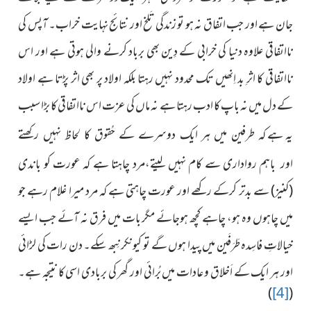
جان ہے اور جب اتفاق نہ ہو تو زندگی تَلخ اور نتائج نہایت خراب۔ آپس کی
نااتفاقی علاوہ دنیا کی خرابی کے دِین بھی برباد کرنے والی ہوتی ہے اور اس
نااتفاقی کا اثرِ بد اِنھیں تک محدود نہیں رہتا بلکہ اولاد پر بھی اثر پڑتا ہے اولاد
کے دل میں نہ باپ کا ادب رہتا ہے نہ ماں کی عزت اس نااتفاقی کا بڑا سبب
یہ ہے
کہ طرفین میں ہر ایک دوسرے کے حُقوق کا لحاظ نہیں رکھتے
باہم رواداری سے کام نہیں لیتے،مرد چاہتا ہے کہ عورت کو باندی
اور
(کنیز) سے بدتر کرکے رکھے اور عورت چاہتی ہے کہ مرد میرا غلام رہے جو
میں چاہوں وہ ہو، چاہے کچھ ہوجائے مگر بات میں فرق نہ آئے جب ایسے
خیالاتِ فاسِدہ طَرَفَین میں پیدا ہوں گے تو کیونکر نِبھ سکے۔ دن رات کی لڑائی
اور ہر ایک کے اَخلاق و عادات میں بُرائی اور گھر کی بربادی اسی کا نتیجہ ہے۔
)
[4]
(