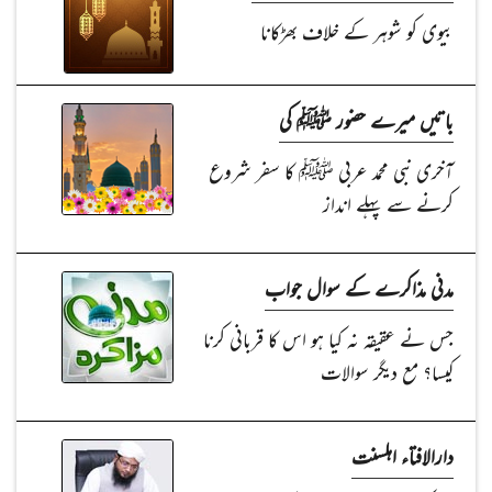
بیوی کو شوہر کے خلاف بھڑکانا
باتیں میرے حضور ﷺ کی
آخری نبی محمد عربی ﷺ کا سفر شروع
کرنے سے پہلے انداز
مدنی مذاکرے کے سوال جواب
جس نے عقیقہ نہ کیا ہو اس کا قربانی کرنا
کیسا؟ مع دیگر سوالات
دارالافتاء اہلسنت