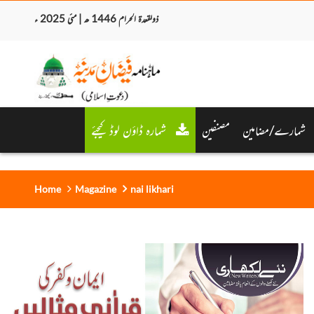
ذولقعدۃ الحرام 1446 ھ | مئی 2025 ء
شمارے/مضامین
مصنفین
شمارہ ڈاؤن لوڈ کیجئے
Home
Magazine
nai likhari