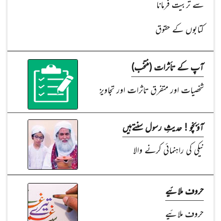
سے تربیت فرمانا
کتابوں کے حقوق
آپ کے تأثرات (منتخب)
شخصیات اور متفرق تاثرات اور تجاویز
آؤبچّو ! حدیثِ رسول سنتےہیں
نیکی کی راہنمائی کرنے والا
حروف ملائیے
حروف ملائیے