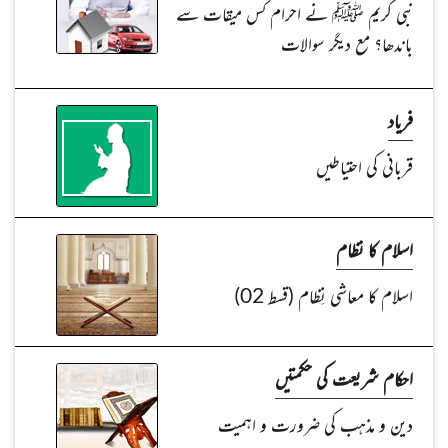
نبی کریم ﷺ نے احرام کس میقات سے
باندھا؟ مع دیگر سوالات
فریاد
قربانی کی احتیاطیں
اسلام کا نظام
اسلام کا معاشی نِظام (قسط 02)
احکام شریعت کی حکمتیں
دین و مذہب کی ضرورت و اہمیت