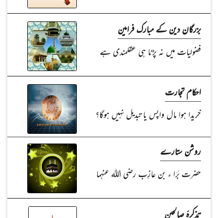
بزرگان دین کے مبارک فرامین
فضولیات میں نہ پڑنا ہی عقلمندی ہے
احکام تجارت
خریدا ہوا مال واپس یا تبدیل نہیں ہوگا؟
روشن ستارے
حضرت بَرَا ء بن عازِب رضی اللہ عنہما
تذکرۂ صالحین