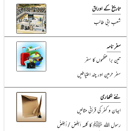
تاریخ کے اوراق
شعبِ ابی طالب
سفر نامہ
تین برا عظموں کا سفر
سفر حرمین اور چند احتیاطیں
نئے لکھاری
ایمان و کفر کی قراٰنی مثالیں
رسول اللہ ﷺ کا کلمہ اَبغَض / اُبغضُ