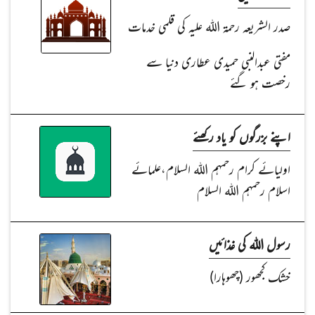
صدر الشریعہ رحمۃ اللہ علیہ کی قلمی خدمات
مفتی عبدالنبی حمیدی عطاری دنیا سے
رخصت ہو گئے
اپنے بزرگوں کو یاد رکھئے
اولیائے کرام رحمہم اللہ السلام،علمائے
اسلام رحمہم اللہ السلام
رسول اللہ کی غذائیں
خشک کجھور (چھوہارا)