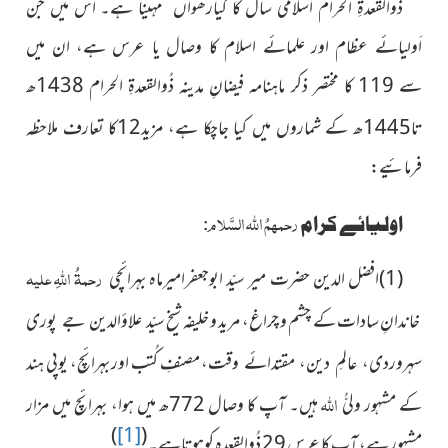
ذُوالقعدۃِ الحرام اسلامی سال کا گیارھواں مہینا ہے۔ اس میں جن
اَولیائے عظام اور علمائے اسلام کا وصال یا عرس ہے، ان میں
سے 119 کا مختصر ذکر ماہنامہ فیضانِ مدینہ ذُوالقعدۃِ الحرام 1438ھ
تا
1445
ھ کے شماروں میں کیا جاچکا ہے، مزید12کا تعارف ملاحظہ
فرمائیے:
رحمہمُ اللہ السَّلام
اولیائے کرام
:
رحمۃُ اللہِ علیہ
(1)
افضل الدین حضرت میر سیّد ابوجعفرامیرماہ بہرائچی
خاندانِ سادات کے چشم و چراغ، مرید و خلیفہ شیخ
سیّد علاؤالدین جے پوری
مصنفِ کُتب اور بہرائچ، یوپی ہند
سہروردی، عالمِ دین، مقتدائے وقت،
اللہ
کے مشہور ولیُّ
ہیں۔ آپ کا وصال 772ھ میں ہوا، بہرائچ میں مزار
)
[1]
(
مشہور ہے، آپ کا عرس 29
ذُوالقعدہ
کوہوتاہے۔