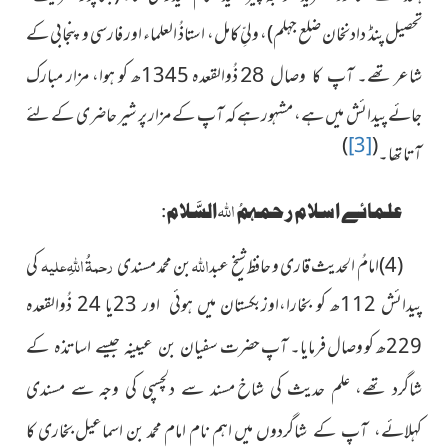
تحصیل پنڈ دادنخان ضلع جہلم)، ولیِّ کامل، استاذُ العلماء اور فارسی و پنجابی کے
شاعر تھے۔
ذُوالقعدہ
1345ھ کو ہوا، مزار مبارک
آپ کا وصال 28
جائے
پیدائش میں ہے، مشہور ہے کہ آپ کے مزار پر شیر حاضری کے لئے
)
[3]
(
آتا تھا۔
اللہ
علمائے اسلام رحمہمُ
السَّلام:
اللہ
رحمۃُ اللہِ علیہ
(4)
امامُ الحدیث قاری و حافظ شیخ عبد
بن محمد مسندی
کی
پیدائش 112ھ کو بخارا،اوزبکستان میں ہوئی اور 23یا 24 ذُوالقعدہ
229ھ کو وصال فرمایا۔ آپ حضرت
سفیان بن عیینہ جیسے اساتذہ کے
شاگرد تھے، علم حدیث کی شاخ
مسند سے دلچسپی کی وجہ سے مسندی
میں اہم نام امام محمد بن اسماعیل بخاری کا
کہلائے، آپ کے شاگردوں