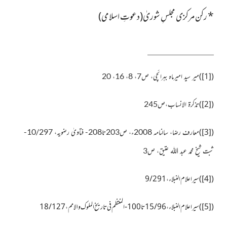
*
رکن مرکزی مجلسِ شوریٰ(دعوتِ اسلامی)
)
[1]
(
میر سید امیرماہ بہرائچی، ص7، 8، 16، 20
)
[2]
(
تذکرۃ الانساب،ص245
)
[3]
(
معارف رضا، سالنامہ 2008ء، ص203تا208- فتاویٰ رضویہ، 10/297-
ثبت شیخ محمد عبد اللہ عتیق، ص3
(
[4]
)
سیر اعلام النبلاء، 9/291
(
[5]
)
سیر اعلام النبلاء،15/96تا100-المنتظم فی تاریخ الملوک والامم،18/127