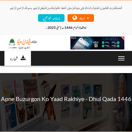
اردو
ماہنامہ خواتین
ذولقعدۃ الحرام 1446 ھ | مئی 2025 ء 
شمارہ
Toggl
navig
Apne Buzurgon Ko Yaad Rakhiye - Dhul Qada 1446