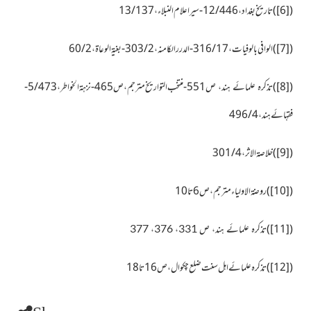
(
[6]
)
تاريخ بغداد، 12/446- سیر اعلام النبلاء،13/137
(
[7]
)
الوافی بالوفيات،
17
/
316
-الدرر الکامنہ،
2
/303-بغیۃ الوعاۃ،
2
/60
(
[8]
)
ص551-منتخب التواریخ مترجم، ص465-
نزہۃ الخواطر، 5/473-
تذکرہ علمائے ہند،
فقہائے ہند، 4/
496
(
[9]
)
خلاصۃ الاثر،
4
/
301
(
[10]
)
روضۃ الاولیاء مترجم،ص6تا10
)
[11]
(
تذکرہ علمائے ہند، ص 331، 376، 377
(
[12]
)
تذکرہ علمائے اہل سنت ضلع چکوال،ص 16تا18