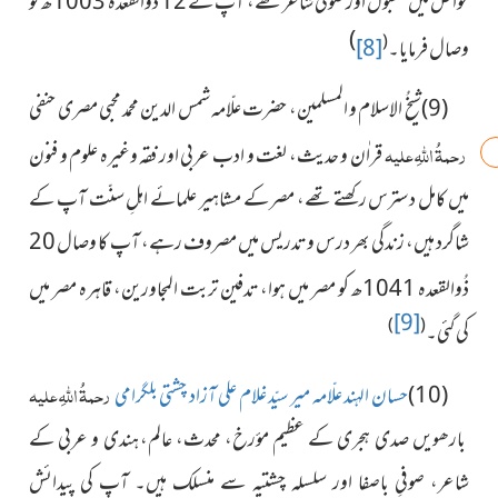
خواص میں مقبول اور صوفی شاعر تھے، آپ نے
12
ذُوالقعدہ
1003
ھ کو
)
(
وصال فرمایا۔
[8]
(9)شیخُ الاسلام و المسلمین،
حضرت علّامہ شمس الدین محمد محبی مصری حنفی
رحمۃُ اللہِ علیہ
قراٰن و حدیث، لغت و ادب عربی اور فقہ وغیرہ علوم و فنون
میں کامل دسترس رکھتے تھے، مصر کے مشاہیر علمائے اہلِ سنّت آپ کے
شاگرد ہیں، زندگی بھر درس و تدریس میں مصروف رہے، آپ کا وصال 20
ذُوالقعدہ
1041
ھ کو مصر میں ہوا، تدفین تربت المجاورین، قاہرہ مصر میں
[9]
)
(
کی گئی۔
رحمۃُ اللہِ علیہ
(10)
حسان الہند علّامہ میر سیّد غلام علی آزاد چشتی بلگرامی
بارھویں صدی ہجری کے عظیم مؤرخ، محدث، عالم،
ہندی و عربی کے
شاعر، صوفیِ باصفا اور سلسلہ چشتیہ سے منسلک ہیں۔ آپ کی پیدائش