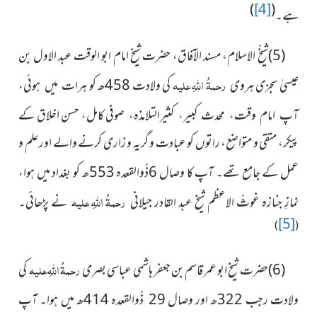
)
[4]
(
ہے۔
(5)شیخُ الاسلام،
مسند
الآفاق، حضرت شیخ امام ابو الوقت عبد الاول بن
رحمۃُ اللہِ علیہ
عیسیٰ سجزی ہروی
کی ولادت
458
ھ کو
ہرات میں ہوئی،
کامل، حسن اخلاق کے
آپ امام وقت، محدث کبیر، کثیرالتلامذہ، صوفی
پیکر، متقی و متواضع، راتوں کو عبادت و گریہ و زاری کرنے والے اور علم و
عمل کے جامع تھے۔ آپ کا وصال
6
ذُوالقعدہ
553
ھ کو بغداد میں ہوا،
رحمۃُ اللہِ علیہ
نمازِ جنازہ غوثُ الاعظم شیخ عبد القادر جیلانی
نے پڑھائی۔
[5]
)
(
رحمۃُ اللہِ علیہ
(6)حضرت شیخ ابو عمر قاسم بن جعفر ہاشمی عباسی بصری
کی
ولادت رجب
322
ھ اور وصال 29 ذُوالقعدہ
414
ھ میں ہوا۔ آپ