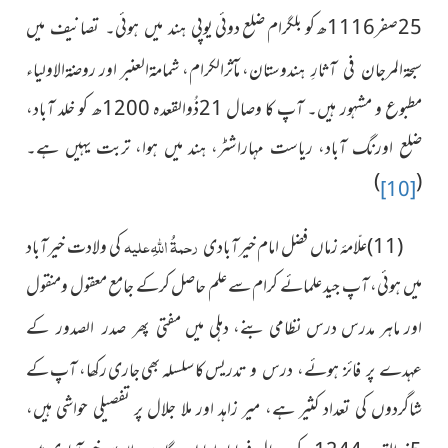
25صفر1116ھ کو بلگرام ضلع دوئی
یوپی ہند میں ہوئی۔ تصانیف میں
مآثرالکرام، شمامۃالعنبر اور روضۃالاولیاء
سبحۃالمرجان فی آثارِ ہندوستان،
مطبوع و مشہور ہیں۔ آپ کا وصال 21
ذُوالقعدہ
1200ھ کو خلد آباد،
ضلع اورنگ آباد، ریاست مہاراشٹر، ہند میں ہوا، تربت یہیں ہے۔
)
(
[10]
رحمۃُ اللہِ علیہ
(11)علّامۂ زماں فضل امام خیرآبادی
کی ولادت
خیرآباد
میں ہوئی، آپ جید علمائے کرام سے علم حاصل کرکے جامع معقول ومنقول
اور ماہر مدرس درس نظامی بنے، دہلی میں
مفتی پھر صدر الصدور کے
کا سلسلہ بھی جاری رکھا، آپ کے
عہدے پر فائز ہوئے، درس و تدریس
شاگردوں کی تعداد کثیر ہے، میر زاہد اور ملا جلال پر تفصیلی حواشی ہیں،