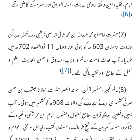
امام، فقیہ، امین و ثقہ راوی حدیث، مسند العراق اور بصرہ کے قاضی تھے۔
[6]
)
(
اللہ
رحمۃُ اللہِ علیہ
(7)
حضرت امام ابو محمد عبد
بن محمد طائی اندلسی قرطبی
کی
ولادت رمضان 603 ھ کو ہوئی اور وصال
11
ذُوالقعدہ
702ھ میں
فرمایا۔ آپ محدث و مسند، عالم و ادیب،
صدوق و حسن الحديث، علم و
)
[7]
(
عمل کے جامع اور فقیہ مالکی تھے۔
(8)عالم کبیر، مفسر قراٰن، مسند العصر حضرت مولانا یعقوب
بن حسن
رحمۃُ اللہِ علیہ
صرفی کشمیری
کی ولادت
908
ھ کو کشمیر میں ہوئی۔ آپ
ذہین و فطین، حافظِ قراٰن، جامع معقول و منقول، امام اِبنِ حجر ہیتمی وغیرہ کے
شاگرد، سلسلہ کبرویہ کے شیخِ طریقت، مصنفِ کُتب، فیاض و سخی، عوام و