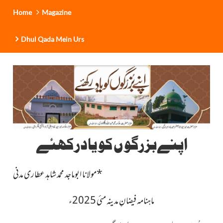
Home
Magazine
Dhul Qada Mein Urs
اپنےبزرگو ں کو یادرکھئے
*
مولانا ابوماجد محمد شاہد عطاری مدنی
ماہنامہ فیضانِ مدینہ مئی 2025ء