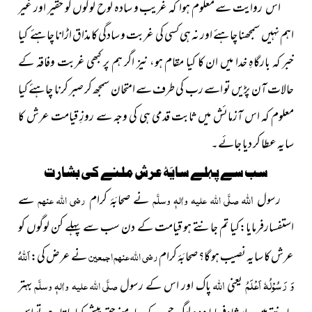
اس روایت سے معلوم ہوا کہ غریب و سادہ لوح لوگوں کو حقیر اور غیر
اہم نہیں سمجھنا چاہئے اور نہ ہی کسی کی غربت و سادگی کا مذاق اڑانا چاہئے کیا
خبر کہ بارگاہِ خدا میں ان کا کیا مقام ہو، نیز اگر ہم پر کبھی غربت وفاقہ کے
حالات آن پڑیں تو اسے رب کی طرف سے امتحان سمجھ کر صبر کرنا چاہئے کیا
معلوم کہ اس آزمائش میں ثابت قدمی ہی کی وجہ سے روزِ قیامت عرش کا
سایہ عطا کر دیا جائے۔
سب سے پہلے سایَۂ عرش ملنے کی بشارت
اللہ
رسول
صلَّی اللہ علیہ واٰلہٖ وسلَّم
نے صحابَۂ کرام
رضی اللہ عنہم
سے
استفسارفرمایا:کیا تم جانتے ہو قیامت کے دن سب سے پہلے کن لوگوں کو
اَللہُ
عرش کا سایہ نصیب ہو گا؟ صحابَۂ کرام
رضی اللہ عنہم اجمعین
نے عرض کی:
وَ رَسُوْلُہٗ اَعْلَمُ
اللہ
یعنی
پاک اور اس کے رسول
صلَّی اللہ علیہ واٰلہٖ وسلَّم
بہتر