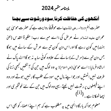
ماہنامہ ستمبر 2024
آنکھوں کی حفاظت کرنا،سود و رشوت سے بچنا
حضرت اُمِّ درداء
رضی اللہُ عنہا
سے موقوفاً روایت ہے کہ حضرت موسیٰ بن
عمران
علیہ السّلام
نے عرض کی:اے میرے رب! حظیرۃ القدس
(یعنی
میں کون رہے گا اور اس دن کون تیرے عرش کے سائے میں ہوگا
جنّت)
اللہ
جس دن تیرے
سائے کے علاوہ کوئی سایہ نہ ہو گا؟
پاک نے
(عرش کے)
ارشاد فرمایا: اے موسیٰ
! یہ وہ لوگ ہیں جن کی آنکھیں کبھی زنا کی
(علیہ السّلام)
طرف نہیں اٹھتیں اور جو اپنے مال میں سود کے طلب گار نہیں ہوتے اور وہ
اپنے فیصلوں پر رشوت نہیں لیتے، یہی وہ لوگ ہیں جن کے لئے خوشخبری اور
[i]
)
(
اچھا ٹھکانا ہے۔
معلوم ہوا کہ بارگاہِ الٰہی میں یہ مطلوب ہے کہ ہم اپنے اعضاء کو بھی اس