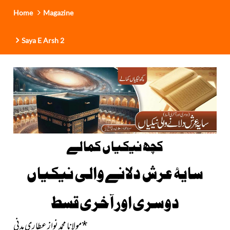
Home
Magazine
Saya E Arsh 2
کچھ نیکیاں کمالے
سایۂ عرش دلانے والی نیکیاں
دوسری اور آخری قسط
*
مولانا محمد نواز عطاری مدنی