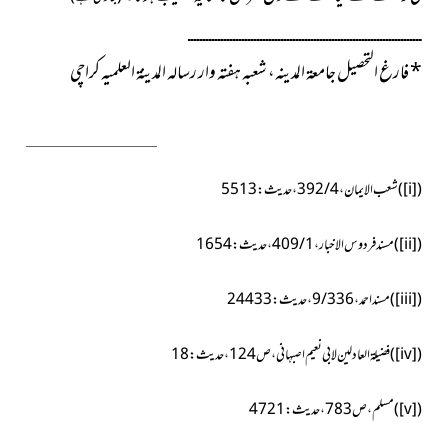
ــــــــــــــــــــــــــــــــــــــــــــــــــــــــــــــــــــــــــــــ
*
فارغ التحصیل جامعۃ المدینہ، شعبہ ہفتہ وار رسالہ المدینۃ العلمیہ کراچی
(
[i]
)
شعب الایمان، 4 / 392، حدیث : 5513
(
[ii]
)
مسند فردوس الاخبار،1 / 409، حدیث:1654
(
[iii]
)مسند احمد،9/336،حدیث:24433
(
[iv]
)فضیلۃ العادلین لابی نعیم اصبہانی،ص124،حدیث:18
(
[v]
)مسلم،ص783،حدیث:4721