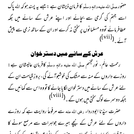
اللہ
حضور
صلَّی اللہ علیہ واٰلہٖ وسلَّم
کا فرمان ذیشان ہے :جسے یہ پسند ہو کہ
پاک
اسے جہنم کی گرمی سے بچائے اور اپنے عرش کے سائے میں جگہ
عطافرمائے تووہ مسلمانوں پرسختی نہ کرے اور ان کے ساتھ نرمی سے پیش
[vii]
)
(
آئے۔
عرش کے سائے میں دسترخوان
رحمتِ عالَم، نورِمجسَّم
صلَّی اللہ علیہ واٰلہٖ وسلَّم
کافرمان عالیشان ہے:
روزے داروں کے منہ سے مشک کی خوشبوآئے گی، بروزِ قیامت ان کے
لئے عرش کے سائے میں دستر خوان لگایا جائے گاتو وہ اس سے کھائیں گے
[viii]
)
(
جبکہ دوسرے لوگ سختی میں ہوں گے۔
حضرت سیِّدُنا ابودرداء
رضی اللہ عنہ
سے مرفوعاً روایت ہے کہ روزے
داروں کے لئے عرش کے نیچے ہیرے جواہرات سے مرصع سونے کا