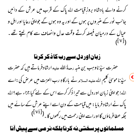
اللہ
کرنے والے بادشاہ بروز ِقیامت
پاک کے قرب میں عرش کے دائیں
جانب نور کے منبروں پر ہوں گے اور یہ وہ ہوں گے جواپنی رعایا اور اہل و
عیال کے درمیان فیصلہ کرتے وقت عدل وانصاف سے کام لیتے تھے۔
[v]
)
(
زبان اور دل سے رب کا ذکر کرنا
حضرت سیِّدُناوہب بن منبہ
رحمۃُ
علیہ
ارشادفرماتے ہیں کہ حضرت
اللہ
اللہ
سیِّدُنا موسیٰ کلیم
علیہ السلام
نے بارگاہِ رب العزت میں عرض کی:اے
اللہ
اللہ
! جو اپنی زبان اور دل سے تیرا ذکر کرے اس کے لئے کیا جزاء ہے؟
پاک نے ارشاد فرمایا: میں قیامت کے دن اسے اپنے عرش کے سائے میں
[vi]
)
(
جگہ عطا فرماؤں گا اور اسے اپنی رحمت میں رکھوں گا۔
مسلمانوں پرسختی نہ کرنا بلکہ نرمی سے پیش آنا