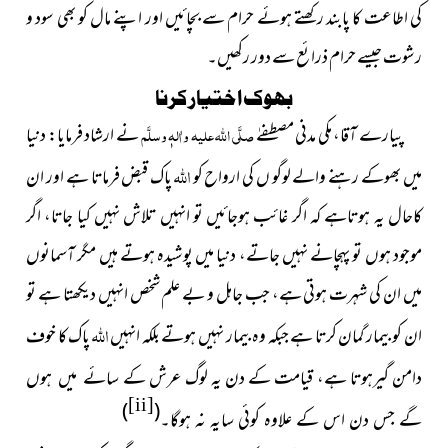
کی اطاعت کا پابند رکھتے ہوئے حرام سے بچائیں اور اپنے مال کو بھی سود و
رشوت جیسے حرام ذرائع سے دور رکھیں۔
بھوک اختیارکرنا
پیارے آقا، مکی مدنی مصطفےٰ
صلَّی اللہ علیہ واٰلہٖ وسلَّم
نے ارشاد فرمایا: دنیا
اللہ
میں بھوکے رہنے والے لوگو ں کی ارواح کو
پاک قبض فرماتا ہے اور ان
کاحال یہ ہوتاہے کہ اگر غائب ہوجائیں تو انہیں تلاش نہیں کیا جاتا، اگر
موجود ہوں تو پہچانے نہیں جاتے، دنیا میں پوشیدہ ہوتے ہیں مگر آسمانوں
میں ان کی شہرت ہوتی ہے، جب جاہل و بے علم شخص انہیں دیکھتا ہے تو
اللہ
ان کو بیمار گمان کرتا ہے جبکہ وہ بیمار نہیں ہوتے بلکہ انہیں
پاک کا خوف
دامن گیرہوتا ہے، قیامت کے دن یہ لوگ عرش کے
سائے میں ہوں
[ii]
)
(
گے جس دن اس کے علاوہ کوئی سایہ نہ ہوگا۔