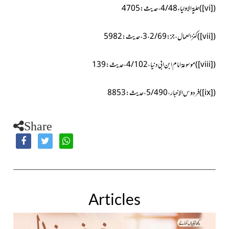
(
[vi]
)
حلیۃالاولیاء4/48،حدیث:4705
(
[vii]
)
کنز العمال، جز:3،2/69، حدیث:5982
(
[viii]
)موسو عۃ امام ابن ابی دنیا، 4/102،حدیث:139
(
[ix]
)فردوس الاخبار،5/490 ،حدیث:8853
Share
Articles