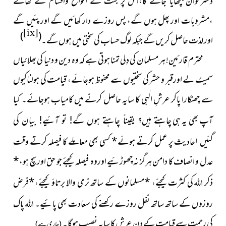
دسترخوان بچھایا جائے گا،اس پر جنت کے انواع واقسام کے کھانے
،مشروبات اور پھل ہوں گے، پس روزے دار کھائیں گے اور پئیں گے
[ix]
)
(
اور لذت حاصل کریں گے جبکہ لوگ حساب کی سختی میں ہوں گے۔
محترم قارئین! ہر مسلمان کی دِلی تمنا ہوتی ہے کہ وہ دین و دنیا کی بھلائیاں
سمیٹ لے اورقبر و حشر کی سختیوں سے محفوظ ہوجائے، قیامت کی ہولناکیوں
سے چھٹکارا پاکر عرشِ الٰہی کا سایہ حاصل کرنے میں کامیاب ہوجائے۔ کیا
آپ بھی یہ ہی
چاہتے ہیں؟ یقیناً چاہتے ہوں گے! تو آئیے! بیان کی
پر عمل کرتے ہوئے
*
کسی بھی معاملے کا فیصلہ کرتے وقت
گئیں احادیث
عدل و انصاف کا دامن ہرگز نہ چھوڑئیے اوروہ فیصلہ کیجئے جو حق اور سچ ہو،
*
اللہ
ذکر
کی کثرت کیجئے،
*
مسلمانوں کے ساتھ نرمی والا برتاؤ کیجئے،
*
فرض
اللہ
روزوں کے ساتھ ساتھ نفل روزے رکھنے کی سعادت بھی پائیے۔
پاک
کی رحمت سے قیامت کے دن عرش کا سایہ نصیب ہوگا۔
(جاری ہے)