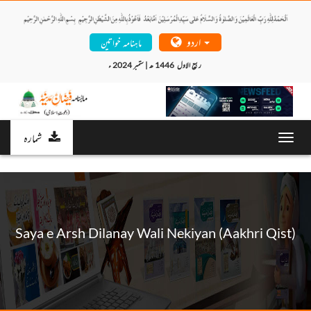
اردو
ماہنامہ خواتین
ربیع الاول  1446 ھ | ستمبر 2024 ء 
شمارہ
Toggl
navig
Saya e Arsh Dilanay Wali Nekiyan (Aakhri Qist)