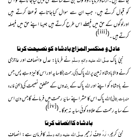
جانتے ہیں۔ارشادفرمایا:وہ لوگ جن کے سامنے حق پیش کیاجاتاہے تو اس
کو قبول کرتے ہیں، جب ان سے سوال کیاجاتاہے توعطا کرتے ہیں
اورلوگوں کے حق میں فیصلے اس طرح کرتے ہیں جیسا اپنے حق میں فیصلہ
[iii]
)
(
کرتے ہیں ۔
عادل و منکسر المزاج بادشاہ کو نصیحت کرنا
نبیِّ پاک
صلَّی اللہ علیہ واٰلہٖ وسلَّم
نے فرمایا: عدل وانصاف اور عاجزی
اللہ
کرنے والابادشاہ زمین پر
پاک
کاسایہ اور اس کانیزہ ہے پس جس
(کی رحمت )
اللہ
نے بادشاہ کو اپنے اور
پاک کے بندوں کے متعلق نصیحت کی
(یعنی فائدہ
اللہ
پاک اس کا حشر اپنے سایَۂ رحمت میں فرمائے گاجس دن اس
مندبات بتائی)
[iv]
)
(
کے سایہ رحمت کے علاوہ کوئی سایہ نہ ہوگا۔
بادشاہ کا انصاف کرنا
نبیِّ کریم، رَءُ وفٌ رَّحیم
صلَّی اللہ علیہ واٰلہٖ وسلَّم
کافرمان ہے: انصاف