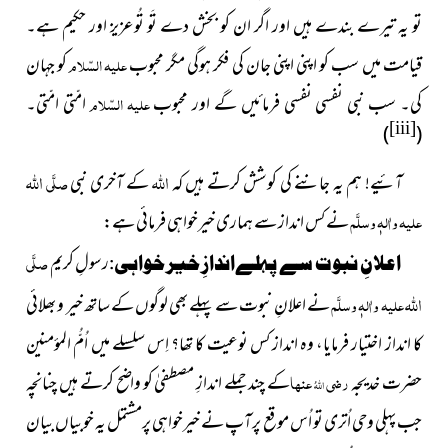
تو یہ تیرے بندے ہیں اور اگر ان کو بخش دے تَو تُوعزیز اور حکیم ہے۔
قیامت میں سب کو اپنی اپنی جان کی فکر ہوگی مگر محبوب
علیہ السّلام
کو جہان
کی۔ سب نبی نفسی نفسی فرمائیں گے اور محبوب
علیہ السّلام
امّتی امّتی۔
[iii]
)
(
اللہ
اللہ
آئیے! ہم یہ جاننے کی کوشش کرتے ہیں کہ
کے آخری نبی
صلَّی
علیہ واٰلہٖ وسلَّم
نے کس انداز سے ہماری خیرخواہی فرمائی ہے:
رسولِ کریم
صلَّی
اعلانِ نبوت سے پہلےاندازِخیرخواہی:
اللہ
علیہ واٰلہٖ وسلَّم
نے اعلانِ نبوت سے پہلے بھی لوگوں کے ساتھ خیر و بھلائی
کا انداز اختیار فرمایا، وہ انداز کس نوعیت کا تھا؟ اِس سلسلے میں اُمُّ المؤمنین
حضرت خدیجہ
رضی
عنہا
کے چند جملے اندازِ مصطفیٰ کو واضح کرتے ہیں چنانچہ
اللہُ
جب پہلی وحی اُتری تو اُس موقع پرآپ نے خیرخواہی پرمشتمل یہ خوبیاں بیان