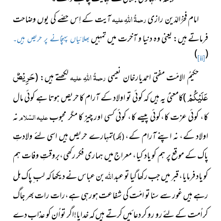
اللہِ
امام فخرُالدّین رازی
رحمۃُ
علیہ
آیت کے اِس حصّے کی یوں وضاحت
فرماتے ہیں: یعنی وہ دنیا و آخرت میں تمہیں
بھلائیاں پہنچانے پر حریص ہیں۔
)
(
[ii]
اللہِ
حَرِیْصٌ
حکیمُ الامّت مفتی احمدیارخان نعیمی
رحمۃُ
علیہ
لکھتے ہیں:
(
عَلَیْكُمْ
)
کامعنیٰ یہ ہیں کہ کوئی تو اولاد کے آرام کا حریص ہوتا ہے کوئی مال
کا، کوئی عزت کا،کوئی پیسے کا، کوئی کسی اور چیز کا مگر محبوب
علیہ السّلام
نہ
اولاد کے، نہ اپنے آرام کے،
تمہارے حریص ہیں اسی لئے ولادتِ
(بلکہ)
پاک کے موقع پر ہم کو یاد کیا، معراج میں ہماری فکر رکھی،بروقتِ وفات ہم
اللہ
کو یاد فرمایا، قبر میں جب رکھا گیا تو عبد
بن عباس نے دیکھا کہ لب ِ پاک ہل
رہے ہیں غور سے سنا تو امّت کی شفاعت ہورہی ہے،رات رات بھر جاگ
کر اُمت کے لئے رو رو کر دعائیں کرتے ہیں کہ خدایا!اگر تو اُن کو عذاب دے