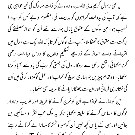
اللہ
یہ بھی رسولِ کریم
صلَّی
علیہ واٰلہٖ وسلَّم
کی ذات مبارک کی خیر خواہی ہی
ہے کہ آپ کی بدولت گمراہوں کو ہدایت ملی،مظلوم و بے کس کو سہار ا
نصیب ہوا،جن لوگوں کے حقوق پامال ہورہے تھے اُن کو اندازِمصطفےٰ کی
اللہ
برکت سے حقوق کا تحفظ ملا، آپ نے لوگوں کو بتایا کہ
ایک ہے، دل میں
اترجانے والے انداز کے ذریعے تعظیمِ والدین کا درس دیا،صلۂ رحمی
کرناسکھائی، قطع رحمی سے روکا۔ دل کی بستی کو ربّ کی یاد سے آباد کرنا
سکھایا، وہ تمام چیزیں جو ہماری سوچ کو خراب اور عمل کوکمزور کرتی ہیں اُن
کی نشاندہی فرمائی اور اِن سے چھٹکارا پانے کا طریقہ بھی سکھایا۔
اللہ
جن کو
نے نوازا ہے اُن کو خرچ کرنے کا طریقہ اور غریب و نادار
لوگوں کااحساس کرنے کا سلیقہ سکھایا تاکہ یہ لوگ محبِ فقَرا و مساکین بن
جائیں اور جن کے پاس کچھ نہیں اُن کوصبرو شکر کاسہارا لے کر ڈٹے رہنے