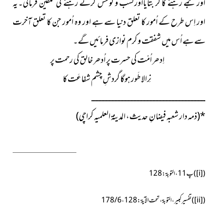
اور جمے رہنے کا گُر بتایااورکسب و کوشش کرتے رہنے کی تلقین فرمائی۔یہ
اور اِس طرح کے اُمور کا تعلق دنیا سے ہے اور وہ اُمور جن کا تعلق آخرت
سے ہے اُس میں شفقت و کرم نوازی فرمائیں گے۔
اِدھر اُمّت کی حسرت پر اُدھر خالق کی رحمت پر
نِرالا طَور ہوگا گردشِ چشم شفاعَت کا
ــــــــــــــــــــــــــــــــــــــــــــــــــــــــــــــــــــــــــــــ
(ذمہ دار شعبہ فیضانِ حدیث، المدینۃ العلمیہ كراچی)
*
(
[i]
)پ11، التوبۃ:128
(
[ii]
)تفسیرکبیر، التوبۃ، تحت الآیۃ:128،
178/6