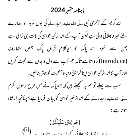
ماہنامہ ستمبر 2024
اللہ
اللہ
کریم کے آخری نبی
صلَّی
علیہ واٰلہٖ وسلَّم
کی یوں تو ہر ادا ہمارے
لئے خیر و بھلائی والی ہےلیکن آپ کے اندازِ خیر خواہی کی بات ہی
نرالی ہے
اللہ
پاک کا سچاکلام قراٰنِ پاک ہمیں متعارف
جس سے خود
(
)
کرواتاہےتاکہ ہم آپ سے دل و جان سے محبت کریں
Introduce
اور آپ کا اندازِ خیرخواہی اپنا کر اپنی دنیا و آخرت کو بہتر بنائیں۔
اللہ
سب سے پہلے تو ہم یہ سمجھتے ہیں کہ
پاک نے کس طرح رسولِ اکرم
اللہ
صلَّی
علیہ واٰلہٖ وسلَّم
کے اندازِ خیر خواہی کو بیان فرمایا ہے؟ چنانچہ ارشاد
ہوتا ہے:
حَرِیْصٌ عَلَیْكُمْ
)
(
[i]
)
(
ترجمہ:
تمہاری بھلائی کے نہایت چاہنے والے۔