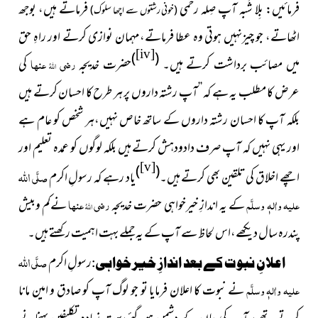
فرمائیں: بِلا شُبہ آپ صِلہ رحمی
فرماتے ہیں، بوجھ
(خونی رشتوں سے اچھا سلوک)
اٹھاتے، جو چیزنہیں ہوتی وہ عطا فرماتے،مہمان نوازی کرتے اور راہِ حق
[iv]
)
(
میں مصائب برداشت کرتے ہیں۔
حضرت خدیجہ
رضی
عنہا
کی
اللہُ
عرض کا مطلب یہ ہے کہ ’’آپ رشتہ داروں پر ہر طرح کا احسان کرتے ہیں
بلکہ آپ کا احسان رشتہ داروں کے ساتھ خاص نہیں،ہر شخص کو عام ہے
اور یہی نہیں کہ آپ صرف دادودہش کرتے ہیں بلکہ لوگوں کو عمدہ تعلیم اور
[v]
)
(
اللہ
اچھے اخلاق کی تلقین بھی کرتے ہیں۔
یاد رہے کہ رسولِ اکرم
صلَّی
علیہ واٰلہٖ وسلَّم
کے یہ اندازِ خیرخواہی حضرت خدیجہ
رضی
عنہا
نےکم وبیش
اللہُ
پندرہ سال دیکھے،اس لحاظ سے آپ کے یہ جملے بہت اہمیت رکھتے ہیں۔
اللہ
رسولِ اکرم
صلَّی
اعلانِ نبوت کے بعد اندازِ خیرخواہی:
علیہ واٰلہٖ وسلَّم
نے نبوت کا اعلان فرمایا تو جو لوگ آپ کو صادق و امین مانا