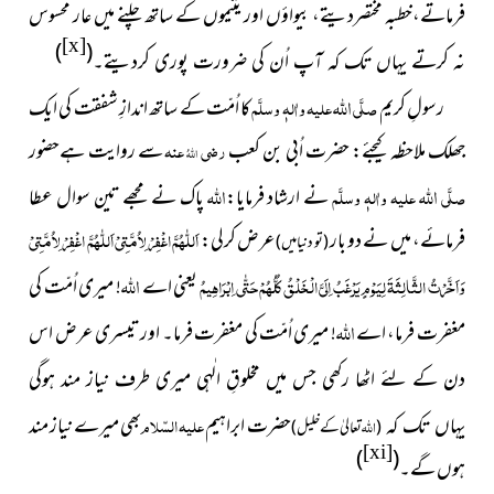
فرماتے،خطبہ مختصردیتے، بیواؤں اور یتیموں کے ساتھ چلنے میں عار
محسوس
[x]
)
(
نہ کرتے یہاں تک کہ آپ اُن کی ضرورت پوری کردیتے۔
اللہ
رسولِ کریم
صلَّی
علیہ واٰلہٖ وسلَّم
کا اُمّت کے ساتھ اندازِ شفقت کی ایک
جھلک ملاحظہ کیجئے: حضرت اُبی بن کعب
رضی
عنہ
سے روایت ہےحضور
اللہُ
اللہ
اللہ
صلَّی
علیہ واٰلہٖ وسلَّم
نے ارشاد فرمایا:
پاک نے مجھے تین سوال عطا
فرمائے، میں نے دو بار
عرض کرلی:
اَللّٰہُمَّ اغْفِرْ لِاُمَّتِیْ اَللّٰہُمَّ اغْفِرْ لِاُمَّتِیْ
(تو دنیا میں)
اللہ
وَاَخَّرْتُ الثَّالِثَۃَ لِیَوْمٍ یَرْغَبُ اِلَیَّ الْخَلْقُ کُلُّہُمْ حَتّٰی اِبْرَاہِیمُ
یعنی اے
! میری اُمّت کی
اللہ
مغفرت فرما، اے
! میری اُمّت کی مغفرت فرما۔ اور تیسری عرض اس
دن کے لئے اٹھا رکھی جس میں مخلوقِ الٰہی میری طرف نیاز مند ہوگی
حضرت ابراہیم
علیہ السّلام
بھی میرے
نیاز مند
یہاں تک کہ
اللہ
(
تعالیٰ کے خلیل)
[xi]
)
(
ہوں گے۔