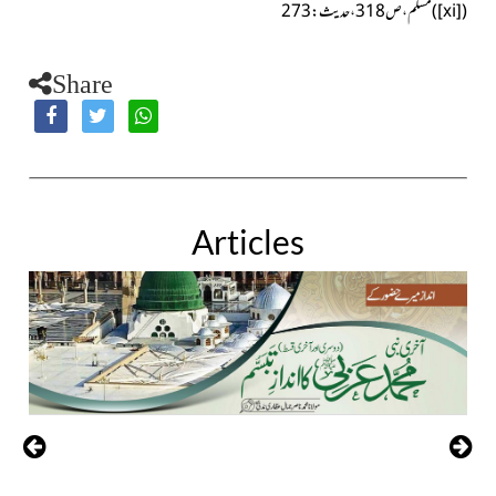
(
[xi]
)مسلم، ص318،حدیث:273
Share
Articles