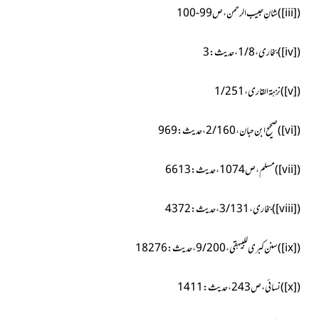
(
[iii]
)شانِ حبیب الرحمن،ص99-100
(
[iv]
)بخاری،1/8،حدیث:3
(
[v]
)نزہۃ القاری،1/251
(
[vi]
)صحیح ابن حبان،2/160،حدیث: 969
(
[vii]
)مسلم، ص1074، حدیث: 6613
(
[viii]
)بخاری،3/131،حدیث:4372
(
[ix]
)سنن کبری للبیہقی،9/200، حدیث:18276
(
[x]
)نسائی،ص243، حدیث:1411