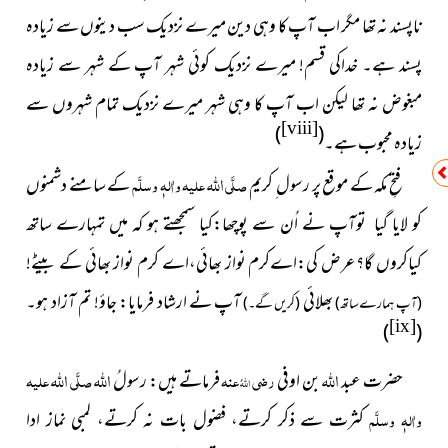
ناپسند نہ تھا مگر اب آپ کا وہی دین میرے نزدیک سب دینوں سے زیادہ
پسند ہے۔ خداکی قسم! میرے نزدیک کوئی شہر آپ کے شہر سے زیادہ
مبغوض نہ تھا لیکن اب آپ کا وہی شہر میرے نزدیک تمام شہروں سے
[viii]
)
(
زیادہ محبوب ہے۔
اللہ
فتحِ مکہ کے موقع پر رسول ِ کریم
صلَّی
علیہ واٰلہٖ وسلَّم
کے سامنے دشمنوں
کو لایا گیا توآپ نے اُن سے پوچھا:کیا سمجھتے ہو کہ میں تمہارے ساتھ
کیاکروں گا؟عرض کی:اےکرم نواز بھائی،اے کرم نواز بھائی کے بیٹے!
بھلائی
آپ نے ارشاد فرمایا: جاؤ! تم آزاد ہو۔
(آپ ہمارےساتھ)
(کریں گے۔)
[ix]
)
(
اللہ
اللہ
اللہ
حضرت عبد
بن اوفی
رضی
عنہ
فرماتے ہیں: رسولُ
صلَّی
علیہ
اللہُ
واٰلہٖ وسلَّم
کثرت سے ذکر کرتے، فضول بات نہ کرتے، لمبی نماز ادا