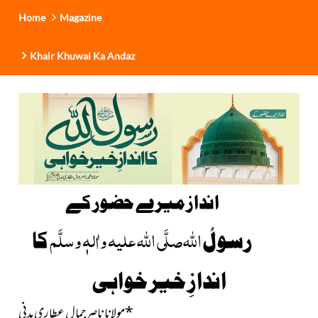
Home
Magazine
Khair Khuwai Ka Andaz
انداز میرے حضور کے
اللہ
صلَّی اللہ علیہ واٰلہٖ وسلَّم
رسولُ
کا
اندازِ خیر خواہی
*
مولانا ناصرجمال عطاری مدنی