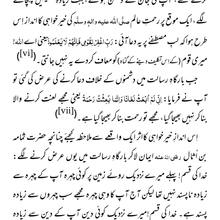
کرتے تھے، آپ کی جان کے دشمن ہوگئے،بہت زیادہ تکلیفیں پہنچانے
اللہ
لگے، ایک موقع پر رحمتِ عالم
صلَّی
علیہ واٰلہٖ وسلَّم
کی خیرخواہی کا انداز اِس
اللہ
طرح ہوا کہ لبِ مصطفےٰ پر یہ دعا آئی:
رَبِّ ‌اغْفِرْ ‌لِقَوْمِي فَاِنَّهُمْ لَا يَعْلَمُونَ
یعنی اے
!
[vi]
)
(
میری قوم
کو معاف کردے یہ نہیں جانتی۔
(کےاِس تکلیف دینے کےگناہ)
جب بارگاہِ رسالت میں دشمنوں کے خلاف دعا کرنے کی عرض کی گئی تو
آپ نے فرمایا:
اِنِّي لَمْ اُبْعَثْ لَعَّانًا وَاِنَّمَا بُعِثْتُ رَحْمَةً
یعنی مجھے لعنت کرنے والا
[vii]
)
(
بناکر نہیں بھیجا گیا، مجھے تو رحمت بناکر بھیجا گیا ہے۔
اِس اندازِ خیرخواہی کااثر ایک واقعے سےملاحظہ کیجئے چنانچہ حضرت ثمامہ
بن اُثال
رضی
عنہ
ایمان لاکر بارگاہِ رسالت میں یوں عرض کرنے لگے:
اللہُ
خدا کی قسم! پہلے میرے نزدیک روئے زمین پر کوئی چہرہ آپ کے چہرہ سے
زیادہ ناپسند نہیں تھا لیکن آج آپ کا وہی چہرہ مجھے سب چہروں سے زیادہ
پسند ہے۔ خدا کی قسم!میرے نزدیک کوئی دین آپ کے دین سے زیادہ