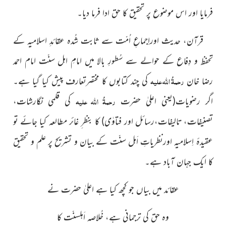
فرمایا اور اس موضوع پر تحقیق کا حق ادا فرما دیا۔
قرآن، حدیث اوراِجماعِ اُمّت سے ثابت شُدہ عقائدِ اسلامیہ کے
تحفظ و دِفاع کے حوالے سے سُطورِ بالا میں امامِ اہل سنّت امام احمد
رحمۃُ اللہ علیہ
رضا خان
کی چند کتابوں کا مختصرتعارف پیش کیا گیا ہے۔
رحمۃُ اللہ علیہ
اگر رضویات(یعنی اعلیٰ حضرت
کی قلمی نگارشات،
تصنیفات، تالیفات،رسائل اور فتاوٰی) کا بنظر ِ غائر مطالعہ کیا جائے تو
عقیدۂ اِسلامیہ اورنظریاتِ اَہل سنّت کے بیان و تشریح پر علم و تحقیق
کا ایک جہان آباد ہے۔
عقائد میں بیاں جو کچھ کیا ہے اعلیٰ حضرت نے
وہ حق کی ترجمانی ہے، خُلاصہ اَہلسنّت کا