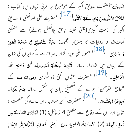
الْعُمرَیْن
*
اَفضلیتِ صدیقِ اکبر کے موضوع پر عربی زبان میں کتاب :
[17]
)
(
اَلزُّلَالُ الْاَنْقٰی مِنْ بَحْرِ سَبْقَۃِ الْاَتْقٰی
*
حضرت علی امرتضیٰ و صدیقِ
اکبر کی امامتِ کُبرٰی(یعنی خلیفہ بَرحق بِلافصل ہونے) سے متعلّق
غَایَۃُ التَّحْقِیْقِ فِیْ اِمَامَۃِ الْعَلِیِّ
اَحادیث و روایات کا بہترین مجموعہ:
[18]
وَالصِّدِّیْق
)
(
رضی اللہ عنہ
۔
*
مولا علی حیدرِ کرّار
کےایمان کی شان
تَنْزِیْہُ الْمَکَانَۃِ الْحَیْدَرِیَّہ
کے بیان میں شاندار رسالہ:
عَنْ وَصْمَۃِ عَھْدِ
[19]
)
(
رضی اللہ عنہ
الْجَاھِلِیَّہ
۔
*
حضرت عثمانِ غنی ذوالنُّورَین
کے
جَمْعُ الْقُرْآنِ
”جامع القرآن“ ہونے کے تفصیلی بیان پر مشتمل
رسالہ:
[20]
وَبِمَ عَزْوُہُ لِعُثْمَان
)
(
رضی اللہ عنہ
۔
*
حضرت اَمیر مُعاویہ
کی عظمت و
اَلْبُشْرَی الْعَاجِلَۃ مِنْ
شان اور ان کے دِفاع سے متعلّق
4 رَسائل: (1)
تُحَفٍ آجِلَۃ
اَلْاَحَادِیْثُ
عَرْشُ الْاِعْزَازِ
(2)
الرَّاوِیَۃ لِمَدْحِ الْاَمِیْرِ الْمُعَاوِیَہ
(3)