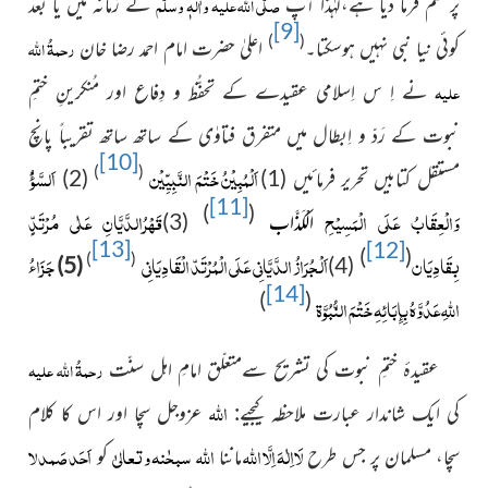
صلَّی اللہ علیہ واٰلہٖ وسلَّم
پر ختم فرما دیا ہے،لہٰذا آپ
کے زمانہ میں یا بعد
[9]
)
(
رحمۃُ اللہ
کوئی نیا نبی نہیں ہوسکتا۔
اعلیٰ حضرت امام احمد رضا خان
علیہ
نے اِ س اِسلامی عقیدے
کے تحفُّظ و دِفاع اور مُنکرینِ ختمِ
نبوت کے رَدّ و اِبطال میں متفرق
فتاوٰی کے ساتھ ساتھ تقریباً پانچ
[10]
اَلْمُبِيْنُ خَتْمَ النَّبِیِّیْن
اَلسَّوْءُ
)
(
مستقل کتابیں تحریر فرمائیں
(1)
(2)
[11]
)
(
وَالْعِقَابُ عَلَى الْمَسِيْحِ
قَهْرُالدَّيَّانِ عَلٰى مُرْتَدٍّ
الْكَذَّاب
(3)
[13]
[12]
)
(
بِقَادِيَان
اَلْجُرَازُ
الدَّيَّانِی عَلَى الْمُرْتَدّ الْقَادِيَانِی
جَزَاءُ
)
(
(5)
(4)
[14]
)
(
اللهِ عَدُوَّهُ بِإِبَائِهِ خَتْمَ النُّبُوَّة
رحمۃُ اللہ علیہ
عقیدۂ ختمِ نبوت کی تشریح سےمتعلّق امامِ اہل سنّت
اﷲ
کی ایک شاندار عبارت ملاحظہ کیجیے:
عزوجل سچا اور اس کا کلام
لَااِلٰہَ اِلَّا اﷲ
اﷲ
سبحٰنہ وتعالیٰ
اَحَد صَمد لا
سچا، مسلمان پر جس طرح
ماننا
کو