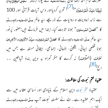
تَجَلِّی الْیَقِیْنِ بِاَنَّ
رحمۃُ اللہ علیہ
حضرت امام احمد رضا خان
نے پورا رسالہ ”
[7]
نَبِیَّنَا سَیِّدُ الْمُرْسَلِیْنَ
)
(
“
تحریر کردیااور دَس آیاتِ قرآنی اور 100
صلَّی اللہ علیہ واٰلہٖ وسلَّم
سے زائد اَحادیث و روایات کے ذریعے سیِّدِ عالَم
اَفضلُ المُرسلین
کا ”
“ ہونا ثابت کیا۔ابتدا میں فرماتے ہیں:حضور پُرنور
افضلُ المُرسَلِین و سیِّدُ الاَوَّلِین و الآخِرِین
صلَّی اللہ علیہ واٰلہٖ وسلَّم
سیِّدِ عالَم
کا
ہونا قطعی اِیمانی، یقینی، اِذعانی، اِجماعی، اِیقانی مسئلہ ہے جس میں
خلاف (اختلاف) نہ کرے گا مگر گمراہ بَد دِین بندۂ شیاطین ۔۔
[8]
)
(
الخ
عقیدۂ ختمِ نبوت کی حفاظت:
عقیدۂ
دینِ اسلام کے بنیادی اور اَساسی عقائد میں سے
ختمِ نبوت
اﷲ
صلَّی اللہ علیہ واٰلہٖ وسلَّم
ایک اہم عقیدہ ہے۔
نے سلسلۂ نبوّت آپ