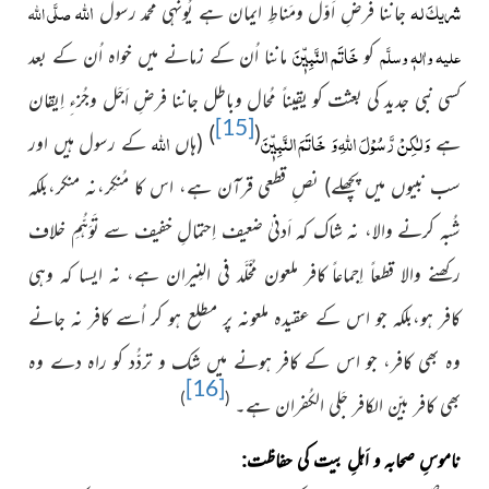
شریکَ لہ
اﷲ
صلَّی اللہ
جاننا فرضِ اَوّل ومَناطِ ایمان ہے یُونہی محمد رسول
خَاتَم النَّبِیّٖنَ
علیہ واٰلہٖ وسلَّم
کو
ماننا اُن کے زمانے میں خواہ اُن کے بعد
کسی نبی جدید کی بعثت کو یقیناً مُحال
وباطل جاننا فرضِ اَجَل وجُزءِ اِیقان
[15]
)
(
وَ لٰكِنْ رَّسُوْلَ اللّٰهِ وَ
خَاتَمَ
النَّبِیّٖنَ
اﷲ
ہے
(ہاں
کے رسول ہیں اور
سب نبیوں میں پچھلے) نصِ قطعی قرآن ہے، اس کا مُنکِر،نہ منکر،بلکہ
شُبہ کرنے والا، نہ شاک کہ اَدنیٰ ضعیف اِحتمالِ خفیف سے تَوَہُّمِ خلاف
رکھنے والا قطعاً اِجماعاً کافر ملعون مُخَلَّد فی النِیران ہے، نہ ایسا کہ وہی
کافر ہو،بلکہ جو اس کے عقیدہ ملعونہ پر مطلع ہو کر اُسے کافر نہ جانے
وہ بھی کافر، جو اس کے کافر ہونے میں شک و تردُّد کو راہ دے وہ
[16]
)
(
بھی کافر بیّن الکافر جَلی الکُفران ہے۔
ناموسِ صحابہ و اَہلِ بیت کی حفاظت: