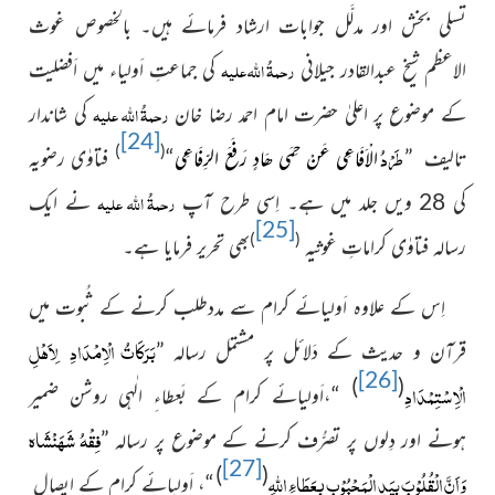
تسلی بخش اور مدلَّل جوابات
ارشاد فرمائے ہیں۔ بالخصوص غوث
رحمۃُ اللہ علیہ
الاعظم شیخ عبدالقادر جیلانی
کی جماعتِ اَولیاء میں اَفضلیت
رحمۃُ اللہ علیہ
کے موضوع پر اعلیٰ حضرت امام احمد رضا خان
کی شاندار
[24]
طَرْدُ
)
(
تالیف ”
الْاَفَاعِی عَنْ حِمَی ھَادٍ رَفَعَ الرِّفَاعِی
“
فتاوٰی رضویہ
رحمۃُ اللہ علیہ
کی 28 ویں
جلد میں ہے۔ اِسی طرح آپ
نے ایک
[25]
)
(
رسالہ فتاوٰی کراماتِ غوثیہ
بھی تحریر فرمایا ہے۔
اِس کے علاوہ اَولیائے کرام سے مددطلب کرنے کے ثُبوت
میں
بَرَکَاتُ الْاِمْدَادِ
لِاَھْلِ
قرآن و حدیث کے دَلائل پر مشتمل رسالہ ”
[26]
)
(
الْاِسْتِمْدَادِ
“،اَولیائے کرام کے بَعطاءِ الٰہی روشن ضمیر
فِقْہُ شَھَنْشَاہ
ہونے اور دِلوں پر تصرُّف کرنے کے موضوع پر رسالہ ”
[27]
)
(
وَاَنَّ الْقُلُوْبَ بِیَدِ الْمَحْبُوْبِ بِعَطَاءِ اللّٰہِ
“، اَولیائے کرام کے ایصال