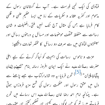
فتاوٰی کی ایک لمبی فہرست ہے۔ آپ نے گستاخانِ رسول کے
مذموم اور کفریہ عقائد و نظریات کے رَدّ میں ایسا عظیم علمی و قلمی
کام فرمایا ہے جس کی مثال آج تک نہیں ملتی۔افضیلت و شانِ
رسالت سے متعلّقہ مختلف موضوعات اور مسائل پر درجنوں رسائل اور
سینکڑوں فتاوٰی میں سے صرف دو رسائل کا مختصر تعارف دیکھیے:
عزت و ناموس رسالت کی اہمیت کو اُجاگر کرنے کے لیے اعلیٰ
تَمْھِیْدِ اِیْمَان
رحمۃُ اللہ علیہ
حضرت
نے ایک ایمان افروز رسالہ بنام ”
[5]
بِآیَاتِ قُرْآن
)
(
“
تحریر فرمایا،یہ وہ شاندارکتاب ہے جسے پڑھنے سے
دِل میں عشقِ رسول اور عظمتِ رسول کی شمع مزید فروزاں ہوتی
رحمۃُ اللہ علیہ
ہے۔ چنانچہ امام احمد رضا خان
اِس رسالے میں تحریر
فرماتے ہیں: تم کو جن لوگوں سے کیسی ہی تعظیم،کتنی ہی عقیدت،