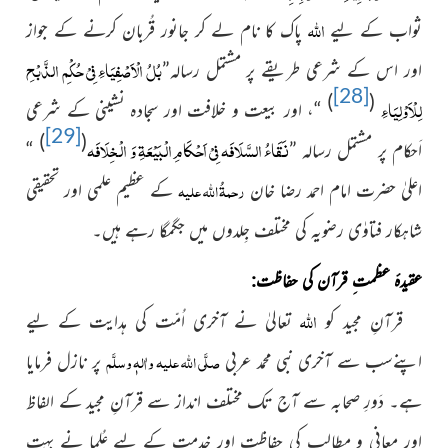
اللہ
ثواب کے لیے
پاک کا نام لے کر جانور قُربان کرنے کے جواز
بُلُ الْاَصْفِیَاءِ فِیْ حُکْمِ الذَّبْحِ
اور اس کے شرعی طریقے پر مشتمل رسالہ”
[28]
)
(
لِلْاَوْلِیَاءِ
“، اور بیعت و خلافت اور سجادہ نشینی کے شرعی
[29]
)
(
نَقَاءُ السَّلَافَہ فِیْ اَحْکَامِ الْبَیْعَۃِ وَ الْخِلَافَہ
اَحکام پر مشتمل رسالہ ”
“
رحمۃُ اللہ علیہ
اعلیٰ حضرت امام احمد رضا خان
کے عظیم علمی اور تحقیقی
شاہکار فتاوٰی رضویہ کی مختلف جِلدوں میں جگمگا رہے ہیں۔
عقیدۂ عظمت ِ قرآن کی حفاظت:
اللہ
قرآنِ مجید کو
تعالیٰ نے آخری اُمّت کی ہدایت کے لیے
صلَّی اللہ علیہ واٰلہٖ وسلَّم
اپنےسب سے آخری نبی محمد عربی
پر نازل فرمایا
ہے۔ دَورِ صحابہ سے آج تک مختلف انداز سے قرآنِ مجید کے الفاظ
اور معانی و مطالب
کی حفاظت اور خدمت کے لیے عُلما نے بہت