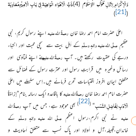
وَالْاِکْرَامِ لِاَوَّلِ
ذَبُّ الْاَھْوَاءِ الْوَاھِیَۃ فِیْ بَابِ الْاَمِیْرِمُعَاوِیَۃ
مُلُوْکِ الْاِسْلَامِ
(4)
[21]
)
(
رحمۃُ اللہ علیہ
اعلیٰ حضرت امام احمد رضا خان
اپنے رسولِ کریم، نبیِ
صلَّی اللہ علیہ واٰلہٖ وسلَّم
عظیم
کے اَہلِ بیت سے سچی محبت اور انتہاء
رحمۃُ اللہ علیہ
درجے کی عقیدت رکھتے ہیں۔ آپ
نے اپنے فتاوٰی
اور
رسائل وغیرہ میں قرابتِ رسول اور عترتِ رسول کے فضائل
سے
متعلق ایمان افروز اقتباسات تحریر فرمائے ہیں۔اِس سلسلے میں اعلیٰ
اِرَاءَۃُ
رحمۃُ اللہ علیہ
حضرت امام احمد رضا خان
کا باقاعدہ ایک رسالہ بنام”
[22]
الْاَدَبِ لِفَاضِلِ النَّسَبِ
)
(
رحمۃُ اللہ
“
بھی موجود ہے، جس میں آپ
علیہ
صلَّی اللہ علیہ واٰلہٖ وسلَّم
نے نبیِ اکرم،رسولِ اعظم
کے
خاندان،قبیلہ،آل و اَولاد اور پاک نسب سے متعلق
اَحادیث و