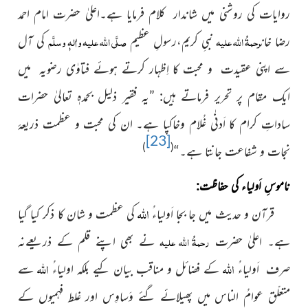
روایات کی روشنی میں شاندار کلام فرمایا ہے۔اعلیٰ حضرت امام احمد
رحمۃُ اللہ علیہ
صلَّی اللہ علیہ واٰلہٖ وسلَّم
رضا خان
نبیِ کریم،رسولِ عظیم
کی آل
سے اپنی عقیدت و محبت کا اِظہار کرتے ہوئے فتاوٰی رضویہ میں
ایک مقام پر تحریر فرماتے ہیں: ”یہ فقیر ذلیل بحمدہٖ تعالیٰ حضرات
ساداتِ کرام کا اَدنٰی غُلام وخاکپا
ہے۔ ان کی محبت و عظمت ذریعۂ
[23]
)
(
نجات و شفاعت جانتا ہے۔“
ناموسِ اَولیاء کی حفاظت:
اللہ
قرآن و حدیث میں جا بجا اَولیاءُ
کی عظمت و شان کا ذکر کیا گیا
رحمۃُ اللہ علیہ
ہے۔ اعلیٰ حضرت
نے
بھی اپنے قلم کے ذریعےنہ
اللہ
اللہ
صرف اَولیاءُ
کے فضائل و مناقب
بیان کیے بلکہ اولیاءُ
سے
متعلّق عوامُ الناس میں پھیلائے گئے وَساوِس اور غلط فہمیوں کے