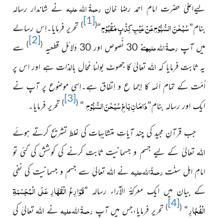
رحمۃُ اللہ علیہ
لیےاعلیٰ حضرت امام احمد رضا خان
نے شاندار رسالہ
[1]
سُبْحٰنَ السُّبُّوْحِ عَنْ عَیْبِ کِذْبٍ مَقْبُوْحٍ
)
(
بنام”
“
تحریر فرمایا۔اِس رسالے
[2]
)
(
رحمۃُ اللہ علیہ
میں آپ
نے 30 نُصوص اور 30 دَلائلِ قطعیہ
سے
اللہ
یہ ثابت فرمایا کہ
تعالیٰ کا جھوٹ بولنا مُحال بالذات ہے اور اس پر
اُمّت کے تمام اَئمہ کا اِجما ع و اِتفاق ہے۔اِسی موضوع پر آپ نے
[3]
دَامَانِ بَاغِ سُبْحٰنَ السُّبُّوْحِ
)
(
ایک اور رسالہ بنام”
“
تحریر فرمایا۔
جب قرآنِ مجید کی چند آیاتِ متشابہات کی غلط تشریح کرتے
ہوئے
اللہ
تعالیٰ کے لیے جسم و جسمانیت ثابت کرنے کی کوشش
کی گئی تو
اللہ
رحمۃُ اللہ علیہ
امامِ اہل سنّت
نے
تعالیٰ سے جسم و جسمانیت
کی نفی
قَوَارِعُ الْقَھَّارِ عَلَی الْمُجَسّمَةِ
کے بیان میں ایک معرکۃُ الآراء رسالہ ”
[4]
الْفُجَّارِ
اللہ
)
(
رحمۃُ اللہ علیہ
“
تحریر فرمایا،جس میں آپ
نے
تعالیٰ کی