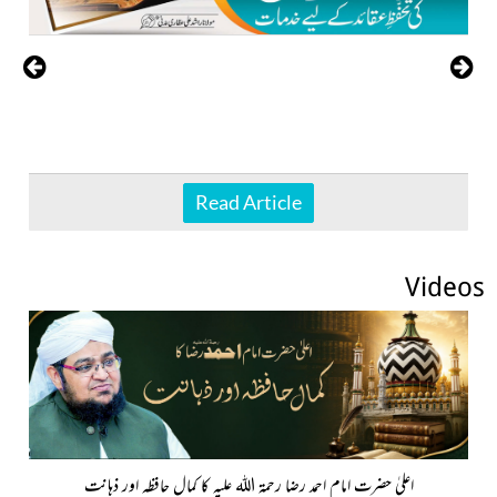
Read Article
Videos
اعلیٰ حضرت امام احمد رضا رحمۃ اللہ علیہ کا کمال حافظہ اور ذہانت