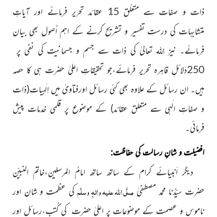
ذات و صفات سے متعلّق 15 عقائد تحریر فرمائے اور آیاتِ
متشابہات کی درست تفسیر و تشریح کرنے کے اہم اُصول بھی بیان
اللہ
فرمائے۔ نیز
تعالیٰ کی ذات سے جسم و جسمانیت کی نفی پر
250دَلائلِ قاہرہ تحریر فرمائے،جو تحقیقاتِ اعلیٰ حضرت ہی کا حصہ
ہیں۔ ان رسائل کے علاوہ بھی کئی رسائل اورفتاویٰ میں اِلٰہیات(ذات
و صفاتِ الٰہی سے متعلق عقائد) کے موضوع پر قلمی خدمات پیش
فرمائی۔
افضیلت و شانِ رسالت کی حفاظت:
دیگر اَنبیائے کرام کے ساتھ ساتھ امامُ المرسلین،خاتمُ النبیّٖن
صلَّی اللہ علیہ واٰلہٖ وسلَّم
حضرت سیِّدُنا محمد مصطفیٰ
کی عظمت و شان اور
ناموس و عصمت کے موضوعات
پر اعلیٰ حضرت کی کُتب،رسائل اور