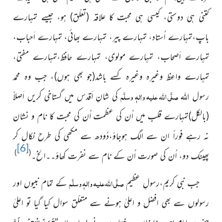
کتنی ہی دوستی، کیسی ہی محبت کا علاقہ (تعلّق) ہو، جیسے تمہارے
باپ،تمہارے اُستاد، تمہارے پیر، تمہارے بھائی، تمہارے اَحباب،
تمہارے اَصحاب، تمہارے مولوی، تمہارے حافظ،تمہارے مفتی،
تمہارے واعِظ وغیرہ وغیرہ کسے باشد(جو بھی ہوں)، جب وہ محمد
اللہ
صلَّی اللہ علیہ واٰلہٖ وسلَّم
رسول
کی شانِ اَقدس میں گستاخی کریں اَصلاً
(بالکل)تمہارے قلب میں اُن کی عظمت اُن کی محبت کا نام و نشان
نہ رہے فوراً ان سے الگ ہوجاؤ،دُودھ سے مکھی کی طرح نکال کر
[6]
)
(
پھینک دو، اُن کی صورت اُن کے نام سے نفرت کھاؤ۔۔الخ۔
صلَّی اللہ علیہ واٰلہٖ وسلَّم
جب نبیِ کریم،رسولِ عظیم
کے تمام نبیوں اور
رسولوں سے بھی افضل و اعلیٰ ہونے سے متعلّق سوال کیا گیا تو اعلیٰ