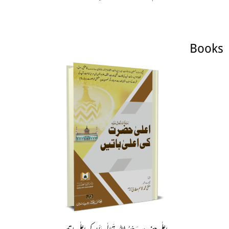
Books
اعلٰی حضرت رَحْمَۃُ اللہِ تَعَالٰی عَلَیْہِ کی اعلٰی باتیں