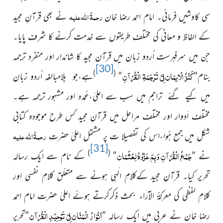
رحمۃُ اللہ علیہ
سی کاوشیں فرمائی۔
امام احمد رضا خان
نے بھی قرآنِ مجید
کے الفاظ و معانی
کی مختلف طریقوں سے خدمت کرنے کا شرف پایا۔
جن میں سرفہرست اُردو زبان میں قرآن مجید کا شاندار اور منفرد ترجمہ
[30]
کَنْزُ الْایمَان فِیْ تَرْجَمَۃِ الْقُرْآنِ
)
(
بنام”
“
ہے،جو بِلامبالغہ اُردو زبان
میں کیے گئے تراجم میں سب سے اعلیٰ،عُمدہ اور مشہور ترجمہ ہے۔
مختلف اَدوار اور مختلف مراحل میں قرآنِ مجید کس طرح موجودہ کتابی
رحمۃُ اللہ علیہ
شکل میں جمع ہُوا،اس کی تفصیلا ت پر مشتمل
اعلیٰ حضرت
[31]
جَمْعُ الْقُرْآنِ وَبِمَ عَزْوُہُ لِعُثْمَان
)
(
نے ”
“
کے نام سے ایک رسالہ
تحریر کیا۔ قرآنِ مجید کےکلامِ الٰہی ہونے سے متعلّق کلامِ نفسی اور
کلامِ لفظی کی معرکۃُ الآراء بحث ذکرکرتے ہوئے اعلیٰ حضرت امام احمد
اَنْوَارُ الْمَنَّان فِيْ تَوْحِیْدِ الْقُرْآن
رضا خان نے عربی میں ایک رسالہ ”
“تحریر