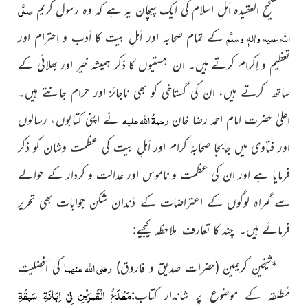
صلَّی
صحیح العقیدہ اَہلِ اسلام کی ایک پہچان یہ ہے کہ وہ رسولِ کریم
اللہ علیہ واٰلہٖ وسلَّم
کے تمام صحابہ اور اَہلِ بیت کا اَدب و اِحترام اور
تعظیم و اِکرام کرتے
ہیں۔ ان ہستیوں کا ذکر ہمیشہ خیر اور بھلائی کے
ساتھ کرتے ہیں،
ان کی گستاخی کو بھی ناجائز اور حرام جانتے ہیں۔
رحمۃُ اللہ علیہ
اعلیٰ حضرت امام احمد رضا خان
نے اپنی کتابوں، رسالوں
اور فتاویٰ میں جابجا صحابۂ کرام اور اَہلِ بیت کی عظمت وشان کو ذکر
فرمایا ہے اور ان کی عظمت و ناموس اور عدالت و کردار کے حوالے
سے گمراہ لوگوں کے اعتراضات کے دَندان شکن جوابات بھی تحریر
فرمائے ہیں۔ چند کا تعارف ملاحظہ کیجیے:
رضی اللہ عنہما
*
شیخینِ کریمین (حضرات صدیق و فاروق)
کی اَفضلیتِ
مَطْلَعُ الْقَمرَیْنِ فِیْ اِبَانَۃِ سَبقَۃِ
مُطلقہ کے موضوع پر شاندار کتاب: