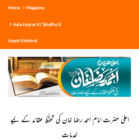
Home
Magazine
Aala Hazrat Ki Tahaffuz E
Aqaid Khidmat
اعلیٰ حضرت امام احمد رضا خان کی تحفُّظِ عقائد کے لیے
خدمات