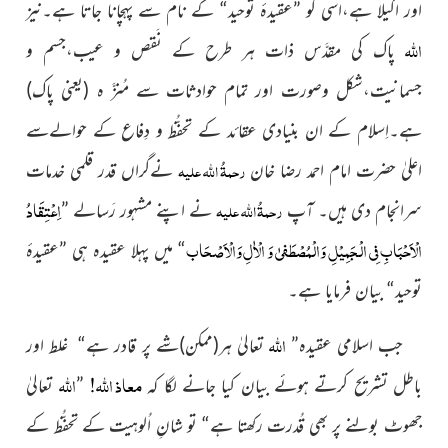
اور اکیلا ہے،اسی کو ”عقیدۂ توحید“ کے نام سے پہچانا جاتا ہے۔نیز
اللہ
پاک کی مقدَّس ذات ہر طرح کے نَقص و عیب،جسم و
جسمانیت،شکل وصورت اور تمام حوادثات سے مُنزَّ ہ (یعنی پاک)
ہے۔اِسلام کے ان بنیادی عقائد کے تحفُّظ و دِفاع کے حوالےسے
رحمۃُ اللہ علیہ
اعلیٰ حضرت امام احمد رضا خان
نےگراں قدر قلمی خدمات
اِعْتِقَادُ
رحمۃُ اللہ علیہ
سرانجام دی
ہیں۔ آپ
نے اپنے مشہور رَسالے ”
الْاَحْبَابِ
فِي الْجَمِيْلِ وَالْمُصْطَفىٰ وَ الْاٰلِ وَالْاَصْحَاب
“ میں پہلا عقیدہ ہی ”عقیدۂ
توحید“ بیان فرمایا ہے۔
اللہ
جب اسلامی عقیدہ”
تعالیٰ ہر(ممکن)شے پر قادر ہے“ غلط اور
معاذ اللہ!
اللہ
باطل تشریح کرتے ہوئے بیان کیا جانے لگا کہ
”
تعالیٰ
جھوٹ بولنے پر بھی قُدرت رکھتا ہے“ تو شانِ اُلوہیت کے تحفُّظ کے