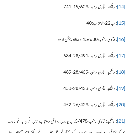
[14]
: دیکھیے: فتاوٰی رضویہ،15/629-741
[15]
: پ22،الاحزاب:40
[16]
: فتاوی رضویہ،15/630،رضافاؤنڈیشن لاہور
[17]
: دیکھیے: فتاوٰی رضویہ،28/491-684
[18]
: دیکھیے: فتاوٰی رضویہ،28/469-489
[19]
: دیکھیے: فتاوٰی رضویہ،28/433-458
[20]
: دیکھیے: فتاوٰی رضویہ،26/439-452
[21]
: دیکھیے: فتاوٰی رضویہ،5/478۔ یہ چاروں رسائل دستیاب نہیں لیکن یہ تو ثابت
رضی اللہ عنہ
ہوا کہ فضائلِ امیرمُعاویہ
کے مسئلے کو اعلیٰ حضرت نے کتنا اہم سمجھااور چار