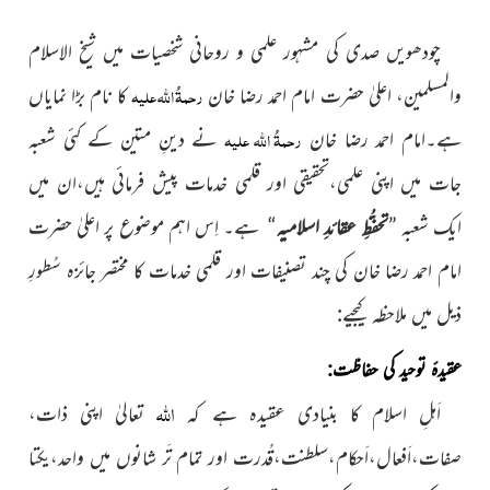
چودھویں صدی کی مشہور علمی و روحانی شخصیات میں شیخ الاسلام
رحمۃُ اللہ علیہ
والمسلمین، اعلیٰ حضرت امام احمد رضا خان
کا نام بڑا نمایاں
رحمۃُ اللہ علیہ
ہے۔امام احمد رضا خان
نے دینِ متین کے کئی شعبہ
جات میں اپنی علمی،تحقیقی اور قلمی خدمات پیش فرمائی ہیں،ان میں
ایک شعبہ ”
تحفُّظِ عقائدِ اسلامیہ
“ ہے۔ اِس اہم موضوع پر اعلیٰ حضرت
امام احمد رضا خان کی چند تصنیفات اور قلمی خدمات کا مختصر جائزہ سُطورِ
ذیل میں ملاحظہ کیجیے:
عقیدۂ توحید کی حفاظت:
اللہ
اَہلِ اسلام کا بنیادی عقیدہ ہے کہ
تعالیٰ اپنی ذات،
صفات،اَفعال،اَحکام،سلطنت،قُدرت اور تمام تَر شانوں میں واحد،یکتا