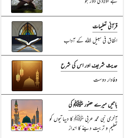
بے اولادی دُور ہو
قرآنی تعلیمات
انقاق فی سبیل اللہ کے آداب
حدیث شریف اور اس کی شرح
وفادار دوست
باتیں میرے حضور ﷺ کی
آخری نبی محمد عربی ﷺ کا دیہاتیوں کو
تعلیم و تربیت دینے کا انداز