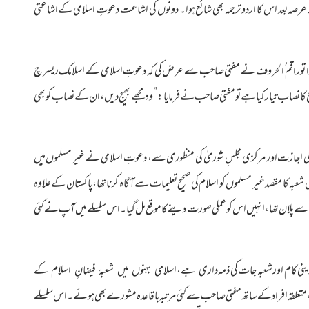
کچھ عرصہ بعد اس کا اردو ترجمہ بھی شائع ہوا۔ دونوں کی اشاعت دعوتِ اسلامی کے اشاعتی
 ہوا تو راقم ُالحروف نے مفتی صاحب سے عرض کی کہ دعوتِ اسلامی کے اسلامک ریسرچ
طرح کا نصاب تیار کیا ہے تو مفتی صاحب نے فرمایا:”وہ مجھے بھیج دیں،ان کے نصاب کو بھی
ی اجازت اور مرکزی مجلسِ شوریٰ کی منظوری سے، دعوتِ اسلامی نے غیر مسلموں میں
 کا مقصد غیر مسلموں کو اسلام کی صحیح تعلیمات سے آگاہ کرنا تھا،پاکستان کے علاوہ
ے پلان تھا،انہیں اس کو عملی صورت دینے کا موقع مل گیا۔اس سلسلے میں آپ نے کئی
ی کام اور شعبہ جات کی ذمہ
داری ہے،اسلامی بہنوں میں شعبۂ فیضانِ اسلام کے
علقہ افراد کے ساتھ مفتی صاحب سے کئی مرتبہ باقاعدہ مشورے بھی ہوئے۔ اس سلسلے