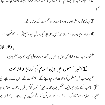
(2)مفتی صاحب کی ایک اہم خصوصیت ان کا مثبت اندازِ فکر تھا، غیبت تو دُور کی بات ہے انہوں 
کیا۔
(3)یہ پُرجوش، مگر باوقار اور مَتانَت والی شخصیت کے حامل تھے۔
(4)جذبات میں بہہ جانے والا انداز نہیں تھا یہی ایک عالمِ دین و مبلغ کی ذات کا حُسن ہے۔
یادگار ملا
مفتی صاحب سے جو ملاقاتیں ہوئیں،ان میں عموماً مندرجہ ذیل تین امور پر ڈسکس رہی:
(1)غیر مسلموں میں دینِ اسلام کی ترویج و اشاعت :
مفتی صاحب غیر مسلموں کو دعوتِ اسلام دینے کے اسپیشلسٹ تھے، ان کے ذریعے کئی غیر 
مفتی صاحب کے ذہن میں ایک مکمل پلان تھا کہ غیر مسلموں کو کس طرح دعوتِ اسلام دی ج
تعلیماتِ اسلام سے آگاہ کرنے کے لیے کس طرح کی کتب تحریر کی جائیں اور جب یہ مسلمان ہو 