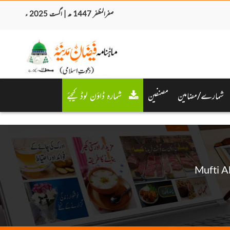
صفرالمظفر 1447 ھ | اگست 2025 ء
شمارے/مضامین
مصنفین
شمارہ ڈاؤن لوڈ کیجئے
Mufti A