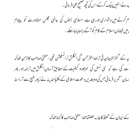
اسلامی بہنوں کی عالمی مجلسِ مشاورت کو پیغام
وں میں فیضانِ اسلام کے کام کو آگے بڑھایا جا سکے۔
کے ”کنزُالایمان فی ترجمۃ القرآن“ کی انگلش ٹرانسلیشن تھی، مفتی صاحب کا ذہن تھا کہ
یہ
کے مطابق آسان انگلش میں ترجمہ ہو۔ پھر
کی ہے کہ نئی نسل کی موجودہ کیفیت
ن“ تحریر فرمائی جس کی دو جلدیں دعوت ِاسلامی کے مکتبۃُ المدینہ نے زیورِ طبع سے آراستہ
ایمان کے تحفظ کا جذبہ جھلکتا تھا،مفتی صاحب کا کہنا تھا کہ