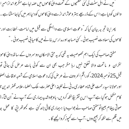
” میں نے اہلِ سنّت کی کئی تنظیموں کے تحت دینی کاموں میں حصّہ لیا ہے مگر جو انداز امیر 
والوں کو دیا ہے؛ اس کے ذریعے بہتر و مؤثر انداز سے دینی کاموں کو دنیا بھرمیں کیا جا سکتا ہے۔
پھر اپنا تجربہ بیان کیا
کہ”
دعوتِ اسلامی سے وابستگی سے قبل میں امامت، خطابت اور تدریس 
کاموں کی سعادت نصیب ہوئی
۔ کئی مساجد اور مدارس بنانے میں کامیابی نصیب ہوئی۔ “
مفتی صاحب کی ایک اہم خصوصیت یہ تھی کہ یہ حتی الامکان
دوسروں کے ساتھ دینی کاموں م
والا تعلّق نہیں رہا مگر
جب بھی ان سے کوئی بات عرض کی جاتی تو ان
نگران و ماتحت
قبل 25نومبر2024ء کو راقمُ الحروف نے عرض کی کہ دعوتِ اسلامی کےشعبہ اوقاتُ 
اور مولانا سید رحمت علی شاہ عطاری مدنی نے خلیفہ اعلیٰ حضرت،ملک العلماء علامہ ظفر الدین 
صوتی پیغام بھیجا تو مفتی صاحب نے جواب دیا:بیماری کافی بڑھ
گئی ہے کیموتھراپی کا عمل
میں قلم سے لکھ کر بھیج دوں، آپ اسے کمپوز کروا لیجیے گا
۔