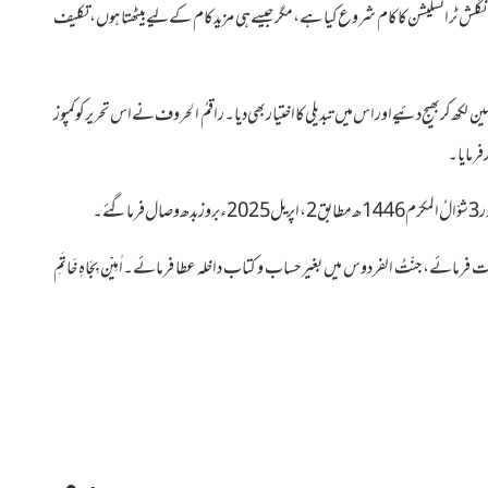
نگلش ٹرانسلیشن کا کام شروع کیا ہے،
مگر جیسے ہی مزید کام کے لیے بیٹھتا ہوں، تکلیف
 تحسین لکھ کر بھیج دئیے اوراس میں تبدیلی کا اختیار بھی دیا۔راقمُ الحروف نے اس تحریر کو کمپوز
ے۔
مائے، جنّتُ الفردوس میں بغیر حساب و کتاب داخلہ عطا فرمائے۔اٰمِیْن بِجَاہِ خَاتَمِ