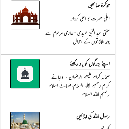
تذکرۂ صالحین
اعلٰی حضرت کا اعلی کردار
مفتی عبد النبی حمیدی عطاری مرحوم سے
چند ملاقاتوں کے احوال
اپنے بزرگوں کو یاد رکھئے
صحابہ کرام علیہم الرضوان ، اولیائے
کرام رحمہم اللہ السلام،علمائے اسلام
رحمہم اللہ السلام
رسول اللہ کی غذائیں