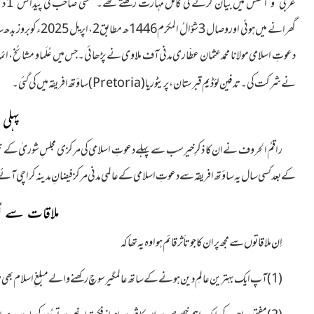
میں بیان کرنے کی کامل مہارت رکھتے تھے۔ مفتی صاحب
کی
عربی و انگلش
پیدائش 1دسمبر 1966ء کو پرانی چشتیاں شریف ضلع بہاولنگر،
گھرانے میں ہوئی اور و
دعوتِ اسلامی مولانا محمد عثمان عطّاری مدنی آف ملاوی نے پڑھائی۔جس میں عُلَما و مشائخ، ائم
نے شرکت کی۔ تدفین لؤڈیم قبرستان، پریٹوریا (
Pretoria
) ساؤ تھ افریقہ میں کی گئی۔
پہلی 
راقمُ الحروف نے ان کا ذکرِ خیر سب سے پہلے دعوتِ اسلامی کی مرکزی مجلسِ شوریٰ کے ن
کے بعد کسی سال یہ ساؤ تھ افریقہ سے دعوتِ اسلامی کے عالمی مدنی مرکز فیضانِ مدینہ کراچی آئ
ملاقات سے اُب
اِن ملاقاتوں سے مجھ پر ان کا جو تأثر قائم ہوا وہ یہ تھا کہ
(1)آپ ایک بہترین عالمِ دین ہونے کے ساتھ عالمگیر سوچ رکھنے والے مبلغ ِاسلام بھی ہیں۔