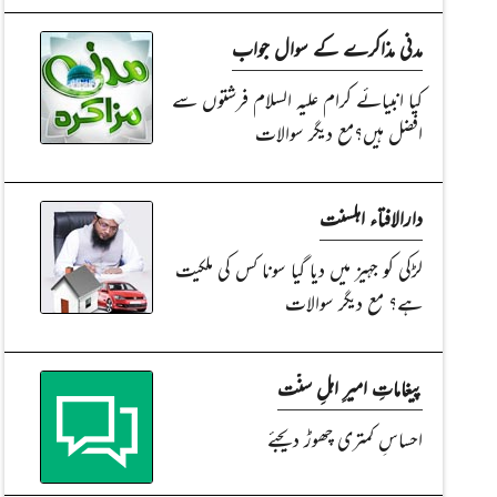
مدنی مذاکرے کے سوال جواب
کیا انبیائے کرام علیہ السلام فرشتوں سے
افضل ہیں؟مع دیگر سوالات
دارالافتاء اہلسنت
لڑکی کو جہیز میں دیا گیا سونا کس کی ملکیت
ہے؟ مع دیگر سوالات
پیغاماتِ امیرِ اہلِ سنّت
احساسِ کمتری چھوڑ دیجئے