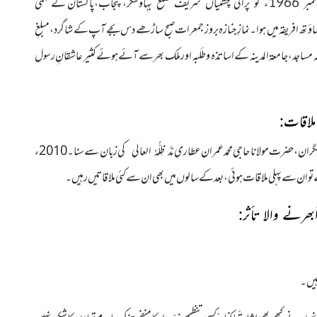
پنجاب،پاکستان کے علمی
صال 3شوّالُ المکرّم 1446ھ مطابق 2،اپریل 2025ءکو بروز بدھ ساؤ تھ افریقہ میں ہوا۔ نمازِ جنازہ بروز جمعرات صبح ساڑھے دس بجے آپ کے شاگرد، مبلغِ
ہ مساجد، جامعۃ المدینہ کے اساتذہ و طَلَبہ اور ملک بھر سے آئے ہوئے کثیر عاشقانِ رسول
ملاقات:
گران، حضرت مولانا حاجی محمد عمران عطاری
کی زبان سے سنا۔ 2010ء
مُدَّ ظِلُّہُ العالی
ے تو ان سے پہلی ملاقات ہوئی، بعد کے سالوں میں بھی ان سے کئی ملاقاتیں رہیں۔
ھرنے والا تأثر: