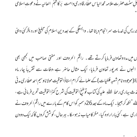
ِاہلِ سنّت حضرت علامہ محمد الیاس عطّار قادری
نے دعوت ِاسلامی
دامت بَرَکَاتُہمُ العالیہ
“
کی خدمات سرانجام دیتا تھا۔ وابستگی کے بعد دینِ اسلام کی تبلیغ اور دیگر کئی دینی
یں مدد و تعاون فرمایا کرتے
تھے۔ راقمُ الحروف اور مفتی صاحب میں کبھی بھی
ہوں نے بھرپور تعاون فرمایا
، ایک مثال حاضر ہے،وفات سے تقریباً چار ماہ
الصلوٰۃ (موجودہ نام شعبہ فلکیات) کے علمائے کرام استاذُ التوقیت مولانا وسیم احمد عطّاری مدنی
محدّث بہاری
کی کتاب توضیحُ التوقیت کی شرح کنزُ التوقیت تحریر فرمائی ہے،
رحمۃُ اللہِ علیہ
کام مکمل ہو گیا ہے آپ اس پر تقریظ لکھ کر دیں،باوجود شدید بیماری کے آپ نے ”اِن شآء اللہ“ لکھ کر بھیجا۔ ایک ماہ کے بعد 26دسمبرکو اس کام کے بارے میں راقم ُالحروف نے
کئی بار ارادہ کیا، مگر کامیاب
نہ ہو سکا۔ بہرحال، کوشش کروں گا کہ ایک دو دن
 جاری ہے،