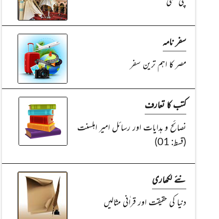
کچی لَسّی
سفر نامہ
مصر کا اہم ترین سفر
کتب کا تعارف
نصائح و ہدایات اور رسائل امیر اہلسنت
(قسط: 01)
نئے لکھاری
دنیا کی حقیقت اور قراٰنی مثالیں