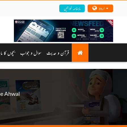
اردو
ماہنامہ خواتین
قرآن و حدیث
سوال و جواب
بچوں کا ماہ
Ke Ahwal