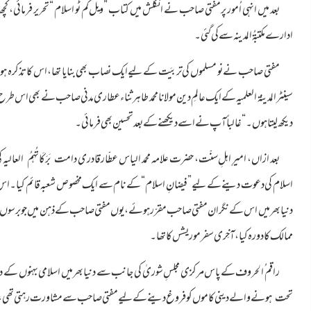
بعد میں انہی اُمور پر مفتی صاحب نے انگلش میں کتاب ”ویل کم ٹو اسلام “تحریر فرمائی، 
ادارے مکتبۃُ المدینہ سے کی گئی۔
مفتی صاحب نے نو مسلموں کی تربیَت کے لیے ایک نصاب
بھی بنایا تھا،اس کا تذکرہ
سینٹر المدینۃ العلمیہ کے ایک عالمِ دین مولانا محمد طاہر ثناء عطاری مدنی صاحب نے بھی اس 
دیکھ لیتا ہوں۔“غالباً آپ نے اسے دیکھنے کے بعد تحسین بھی فرمائی۔
بعد ازاں، امیرِ اہلِ سنّت، حضرت علامہ محمد الیاس عطّار قادری
ک
دامت بَرَکَاتُہمُ العالیہ
اسلام کی دعوت دینے کے لیے ”فیضانِ اسلام“ کے نام سے ایک مخصوص شعبہ قائم کیا۔ اس شعبہ
دنیا بھر میں اس کے نگران مفتی صاحب مقرّر ہوئے،یوں مفتی صاحب کے ذہن میں جو برسوں س
ممالک کا دورہ کیا،آخِری سفر موریشس کا تھا۔
راقم ُالحروف کے پاس مرکزی مجلسِ شوریٰ کی جانب سے دنیا بھرمیں اسلامی بہنوں کے دین
والے دینی کاموں کو فروغ دینے کے لیے مفتی صاحب سے مشاورت رہتی تھی، مت
تحت ہونے