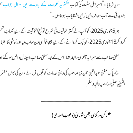
مزید فرمایا:’’امیرِ اہلِ سنّت کی کتاب
ا
”کفریہ کلمات کے بارے میں سوال جواب“
بڑھ جاتی ہے
آپ دعا فرمائیں کہ مَیں شفا یاب ہو جاؤں۔‘‘
پھر5جنوری 2025ء کو آپ نے کنزُالتوقیت فی شرح توضیح ُالتوقیت کے لیے کلماتِ
کروا کر 18جنوری 2025ءکو چیک کروانے کے لیے بھیجا تو اُسی دن جواب دیا اور خوشی کا اظہار فرمایا۔
مفتی صاحب سے میرا یہ آخری رابطہ تھا، اس کے بعد مفتی صاحب اسپتال داخل ہو گئے اور3شوّالُ المکرّم 1446ھ مطابق 2،اپریل2025ء بروز بدھ وصال فرما گئ
اللہ پاک مفتی عبد النبی حمیدی صاحب کی دینی خدمات کو قبول فرمائے،ان کی کامل مغفرت فر
النَّبِیّٖن صلَّی اللہ علیہ واٰلہٖ وسلَّم
ــــــــــــــــــــــــــــــــــــــــــــــــــــــــــــــــــــــــــــــ
*
رکن مرکزی مجلسِ شوریٰ(دعوتِ اسلامی)