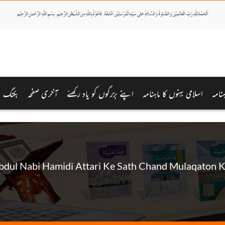
نامہ
اسلامی بہنوں کا ماہنامہ
اپنے بزرگوں کو یاد رکھئے
آخری صفحہ
بکنگ
bdul Nabi Hamidi Attari Ke Sath Chand Mulaqaton 