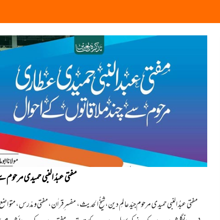
مفتی عبدُ النبی حمیدی مرحوم س
مفتی عبدُ النبی حمیدی مرحوم جیّد عالمِ دین،شیخُ الحدیث، مفسر ِقراٰن،مفتی و مدّرس، متواض