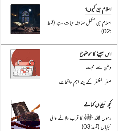
اسلام ہی کیوں؟
اسلام ہی مکمل ضابطہ حیات ہے (قسط
:02)
اس مہینے کا موضوع
وطن سے محبت
صفر المظفر کے چند اہم واقعات
کچھ نیکیاں کمالے
رسول اللہ ﷺ کا قرب دلانے والی
نیکیاں (قسط:03)