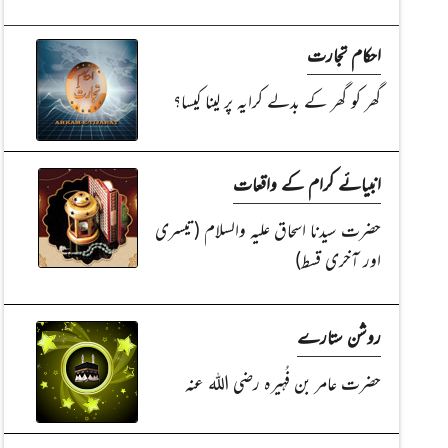
احکام تجارت
گھر کو گھر کے بدلے کرایہ پر لینا کیسا؟
انبیائے کرام کے واقعات
حضرت سیدنا اسحاق علیہ والسلام (تیسری
اور آخری قسط)
روشن ستارے
حضرت عامر بن فُہیرہ رضی اللہ عنہ