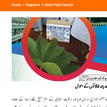
Home
Magazine
Abdul Nabi Hamidi
ے چند ملاقاتوں کے احوال
ع و منکسر المزاج،ہر دل عزیز
اور دعوتِ اسلامی کے اہم مبلغ تھے،اردو کے علاوہ