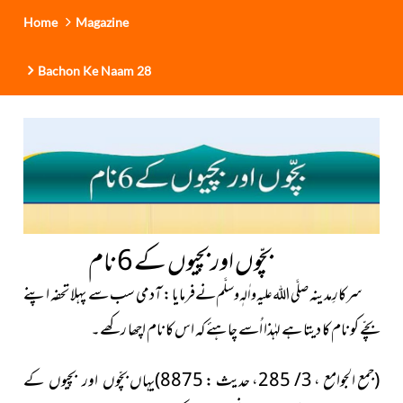
Home
Magazine
Bachon Ke Naam 28
بچّوں اور بچیوں کے 6 نام
سرکارِمدینہ
نےفرمایا : آدمی سب سے پہلا تحفہ اپنے
صلَّی اللہ علیہ واٰلہٖ وسلَّم
بچّے کو نام کا دیتا ہے لہٰذا اُسے چاہئے کہ اس کا نام اچھا رکھے۔
(جمع الجوامع ،
3/ 285
، حدیث :
8875
)یہاں
کے
بچّوں اور بچیوں