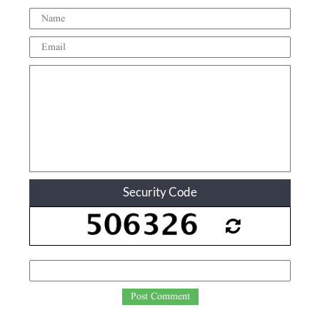
Security Code
Post Comment