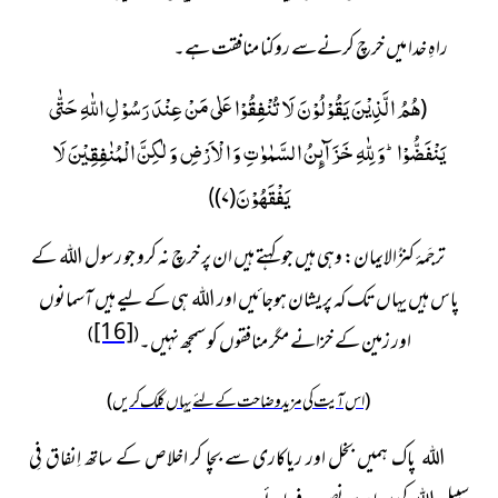
راہِ خدا میں خرچ کرنےسے روکنا منافقت ہے۔
هُمُ الَّذِیْنَ یَقُوْلُوْنَ لَا تُنْفِقُوْا عَلٰى مَنْ عِنْدَ رَسُوْلِ اللّٰهِ حَتّٰى
(
یَنْفَضُّوْاؕ-وَ لِلّٰهِ خَزَآىٕنُ السَّمٰوٰتِ وَ الْاَرْضِ وَ لٰكِنَّ الْمُنٰفِقِیْنَ لَا
یَفْقَهُوْنَ
)
۷
(
)
ترجَمۂ کنزُالایمان:
وہی ہیں جو کہتے ہیں ان پر خرچ نہ کرو جو رسول اللہ کے
پاس ہیں یہاں تک کہ پریشان ہوجائیں اور اللہ ہی کے لیے ہیں آسمانوں
[16]
)
(
اور زمین کے خزانے مگر منافقوں کو سمجھ نہیں۔
(اس آیت کی مزید وضاحت کے لئے یہاں کلک کریں)
اللہ پاک ہمیں بخل اور ریاکاری سے بچا کر اخلاص کے ساتھ
اِنفاق فِی