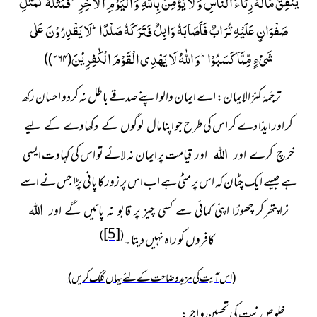
یُنْفِقُ مَالَهٗ رِئَآءَ النَّاسِ وَ لَا یُؤْمِنُ بِاللّٰهِ وَ الْیَوْمِ الْاٰخِرِؕ-فَمَثَلُهٗ كَمَثَلِ
صَفْوَانٍ عَلَیْهِ تُرَابٌ فَاَصَابَهٗ وَابِلٌ فَتَرَكَهٗ صَلْدًاؕ-لَا یَقْدِرُوْنَ عَلٰى
شَیْءٍ مِّمَّا كَسَبُوْاؕ-وَ اللّٰهُ لَا یَهْدِی الْقَوْمَ الْكٰفِرِیْنَ
)
۲۶۴
(
)
ترجَمۂ کنزالایمان: اے ایمان والو اپنے صدقے
باطل نہ کردو احسان رکھ
کر اور ایذا دے کر اس کی طرح جو اپنا
مال لوگوں کے دکھاوے کے لیے
پر ایمان نہ لائے تو اس کی کہاوت ایسی
خرچ کرے اور اللہ اور قیامت
ہے جیسے ایک چٹان کہ اس پر مٹی ہے اب اس پر زور کا پانی پڑا جس نے اسے
نرا پتھر
کر چھوڑا اپنی کمائی سے کسی چیز پر قابو نہ پائیں گے اور اللہ
[5]
)
(
کو راہ نہیں دیتا۔
کافروں
(اس آیت کی مزید وضاحت کے لئے یہاں کلک کریں)
خلوصِ نیت کی تحسین و اجر: