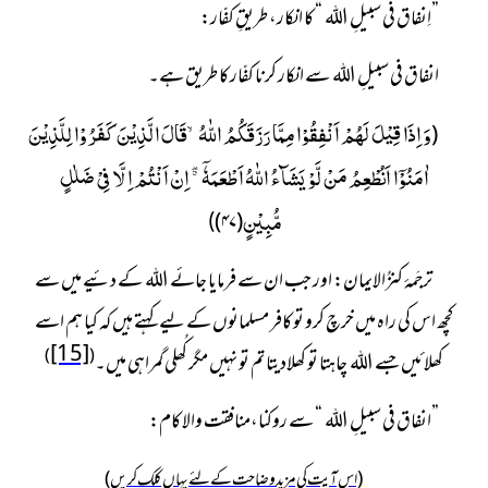
”اِنفاق فی سبیلِ اللہ “ کا انکار، طریقِ کفّار:
انفاق فی سبیلِ اللہ سے انکار کرنا کفّار کا طریق ہے۔
وَ اِذَا قِیْلَ لَهُمْ اَنْفِقُوْا مِمَّا رَزَقَكُمُ اللّٰهُۙ-قَالَ الَّذِیْنَ كَفَرُوْا لِلَّذِیْنَ
(
اٰمَنُوْۤا اَنُطْعِمُ مَنْ لَّوْ یَشَآءُ اللّٰهُ اَطْعَمَهٗۤ ﳓ اِنْ اَنْتُمْ اِلَّا فِیْ ضَلٰلٍ
مُّبِیْنٍ
)
۴۷
(
)
ترجَمۂ کنزُالایمان:
اور جب ان سے فرمایا جائے اللہ کے دئیے میں سے
کچھ اس کی راہ میں خرچ کرو تو کافر مسلمانوں کے لیے کہتے ہیں کہ کیا ہم اسے
[15]
)
(
کھلائیں جسے اللہ چاہتا تو کھلادیتا تم تو نہیں مگر کُھلی گمراہی میں۔
”انفاق فی سبیلِ اللہ “ سے روکنا،منافقت والا کام:
(اس آیت کی مزید وضاحت کے لئے یہاں کلک کریں)