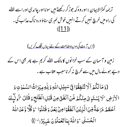
ترجَمۂ کنزُالایمان:
اور وہ کہ جوڑ کر رکھتے ہیں سونا اور چاندی اور اسے اللہ
کی راہ میں
خرچ نہیں کرتے انہیں خوش خبری سناؤ درد ناک عذاب کی۔
[11]
)
(
(اس آیت کی مزید وضاحت کے لئے یہاں کلک کریں)
زمین و آسمان کے سب خزانوں کا مالک اللہ کریم ہے پھر بھی
اس کے
دیے ہوئے مال میں سے خرچ نہ کرنا سببِ عِتاب ہے۔
وَ مَا لَكُمْ اَلَّا تُنْفِقُوْا فِیْ سَبِیْلِ اللّٰهِ وَ لِلّٰهِ مِیْرَاثُ السَّمٰوٰتِ وَ
(
الْاَرْضِؕ-لَا یَسْتَوِیْ مِنْكُمْ مَّنْ اَنْفَقَ مِنْ قَبْلِ الْفَتْحِ وَ قٰتَلَؕ-اُولٰٓىٕكَ
اَعْظَمُ دَرَجَةً مِّنَ الَّذِیْنَ اَنْفَقُوْا مِنْۢ بَعْدُ وَ قٰتَلُوْاؕ-وَ كُلًّا وَّعَدَ اللّٰهُ
الْحُسْنٰىؕ-وَ اللّٰهُ بِمَا تَعْمَلُوْنَ خَبِیْرٌ۠(
)
۱۰
)