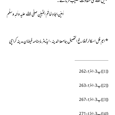
سبیلِ اللہ کی سعادت نصیب فرمائے۔
اٰمِیْن بِجَاہِ خَاتَمِ النّبیّٖن صلَّی اللہ علیہ واٰلہٖ وسلَّم
*
ایم فل اسکالر/فارغ التحصیل جامعۃ المدینہ، ایڈیٹر ماہنامہ فیضانِ مدینہ کراچی
(
)پ3، البقرۃ:262
[1]
(
)پ3، البقرۃ:263
[2]
(
)پ3، البقرۃ:267
[3]
(
)پ3، البقرۃ:271
[4]