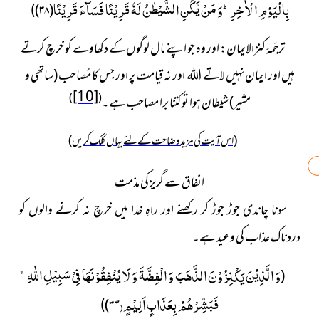
بِالْیَوْمِ الْاٰخِرِؕ-وَ مَنْ یَّكُنِ الشَّیْطٰنُ لَهٗ قَرِیْنًا فَسَآءَ قَرِیْنًا
)
۳۸
(
)
ترجَمۂ کنزالایمان:
اور وہ جو اپنے مال لوگوں کے دکھاوے کو خرچ کرتے
ہیں اور ایمان نہیں لاتے اللہ اور نہ قیامت پر اور جس کا مُصاحب (ساتھی و
[10]
)
(
مشیر) شیطان ہوا تو کتنا برا مصاحب ہے۔
(اس آیت کی مزید وضاحت کے لئے یہاں کلک کریں)
انفاق سے گریز کی مذمت
سونا چاندی جوڑ جوڑ کر رکھنے اور راہِ خدا میں خرچ نہ کرنے والوں کو
دردناک عذاب کی وعید ہے۔
وَ الَّذِیْنَ یَكْنِزُوْنَ الذَّهَبَ وَ الْفِضَّةَ وَ لَا یُنْفِقُوْنَهَا فِیْ سَبِیْلِ اللّٰهِۙ-
(
فَبَشِّرْهُمْ بِعَذَابٍ اَلِیْمٍۙ(
)
۳۴
)