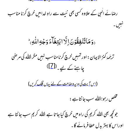
رضائے الٰہی کے علاوہ کسی بھی نیّت سے راہِ خدا میں خرچ کرنا مناسب
نہیں۔
وَ مَا تُنْفِقُوْنَ اِلَّا ابْتِغَآءَ وَجْهِ اللّٰهِؕ
)
(
ترجَمۂ کنز الایمان:
اور تمہیں خرچ کرنا مناسب نہیں مگر اللہ کی مرضی
[7]
)
(
چاہنے کے لیے۔
(اس آیت کی مزید وضاحت کے لئے یہاں کلک کریں)
مخلص رہو! اللہ سب جانتاہے:
جو کچھ بھی اللہ کریم کی راہ میں خرچ کیا جاتا ہے اللہ کریم سب جانتا ہے
اوراس کا بہتر بدل عطا فرمائے گا۔