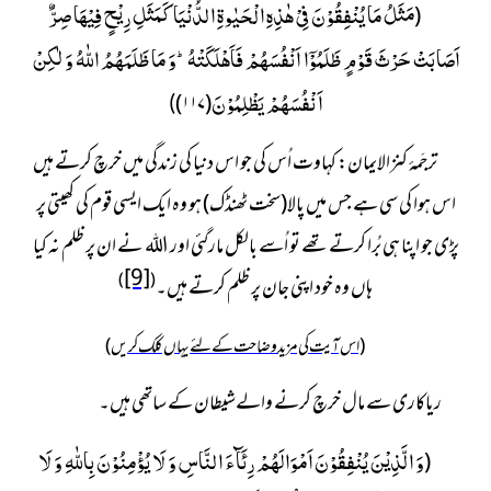
مَثَلُ مَا یُنْفِقُوْنَ فِیْ هٰذِهِ الْحَیٰوةِ الدُّنْیَا كَمَثَلِ رِیْحٍ فِیْهَا صِرٌّ
(
اَصَابَتْ حَرْثَ قَوْمٍ ظَلَمُوْۤا اَنْفُسَهُمْ فَاَهْلَكَتْهُؕ-وَ مَا ظَلَمَهُمُ اللّٰهُ وَ لٰكِنْ
اَنْفُسَهُمْ یَظْلِمُوْنَ
)
۱۱۷
(
)
ترجَمۂ کنزالایمان:
کہاوت اُس کی جو اس دنیا کی زندگی میں خرچ کرتے ہیں
اس ہوا کی سی ہے جس میں پالا(سخت ٹھنڈک) ہو وہ ایک ایسی قوم کی کھیتی پر
پڑی جو اپنا ہی بُرا کرتے تھے تو اُسے بالکل مارگئی اور اللہ نے ان پر ظلم نہ کیا
[9]
)
(
ہاں وہ خود اپنی جان پر ظلم کرتے ہیں۔
(اس آیت کی مزید وضاحت کے لئے یہاں کلک کریں)
ریاکاری سے مال خرچ کرنے والےشیطان کے ساتھی ہیں۔
وَ الَّذِیْنَ یُنْفِقُوْنَ اَمْوَالَهُمْ رِئَآءَ النَّاسِ وَ لَا یُؤْمِنُوْنَ بِاللّٰهِ وَ لَا
(