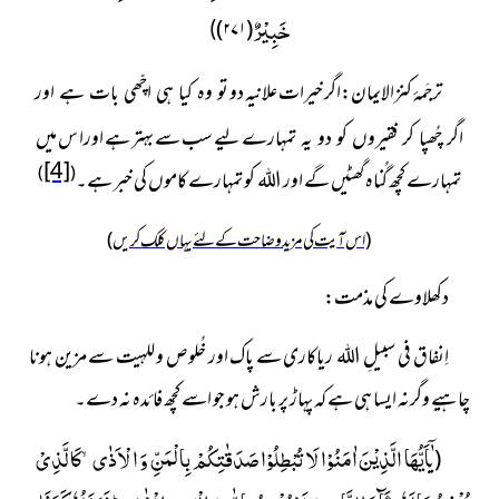
خَبِیْرٌ
)
۲۷۱
(
)
ترجَمۂ کنزالایمان:اگر خیرات علانیہ دو
تو وہ کیا ہی اچّھی بات ہے اور
لیے سب سے بہتر ہے اورا س میں
اگر چُھپا کر فقیروں کو دو یہ تمہارے
[4]
)
(
تمہارے کچھ گُناہ گھٹیں گے اور اللہ کو تمہارے کاموں کی خبر ہے۔
(اس آیت کی مزید وضاحت کے لئے یہاں کلک کریں)
دکھلاوے کی مذمت:
اِنفاق فی سبیلِ اللہ ریاکاری سے پاک اور خُلوص و للہیت سے مزین ہونا
چاہیے وگرنہ ایسا ہی ہے کہ پہاڑ پر بارش ہو جو اسے کچھ فائدہ نہ دے۔
ٰۤاَیُّهَا الَّذِیْنَ اٰمَنُوْا لَا تُبْطِلُوْا صَدَقٰتِكُمْ بِالْمَنِّ وَ الْاَذٰىۙ-كَالَّذِیْ
(
ی