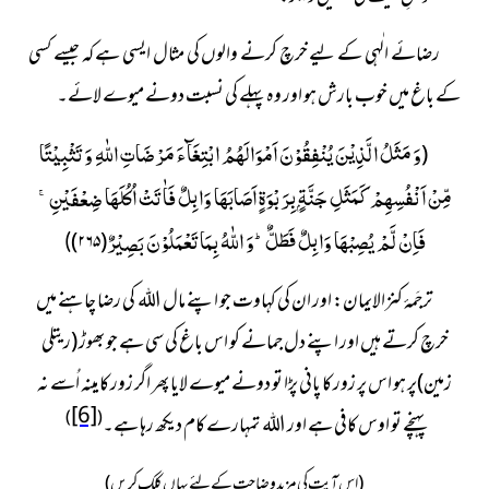
رضائے الٰہی کے لیے خرچ کرنے والوں کی مثال ایسی ہے کہ جیسے کسی
کے باغ میں خوب بارش ہو اور وہ پہلے کی نسبت دونے میوے لائے۔
وَ مَثَلُ الَّذِیْنَ یُنْفِقُوْنَ اَمْوَالَهُمُ ابْتِغَآءَ مَرْضَاتِ اللّٰهِ وَ تَثْبِیْتًا
(
مِّنْ اَنْفُسِهِمْ كَمَثَلِ جَنَّةٍۭ بِرَبْوَةٍ اَصَابَهَا وَابِلٌ فَاٰتَتْ اُكُلَهَا ضِعْفَیْنِۚ-
فَاِنْ لَّمْ یُصِبْهَا وَابِلٌ فَطَلٌّؕ-وَ اللّٰهُ بِمَا تَعْمَلُوْنَ بَصِیْرٌ
)
۲۶۵
(
)
ترجَمۂ کنزالایمان: اور ان کی کہاوت جو اپنے مال اللہ کی رضا چاہنے میں
خرچ کرتے ہیں اور اپنے دل جمانے کو اس باغ کی سی ہے جو بھوڑ (ریتلی
زمین)پر ہو اس پر زور کا پانی پڑا تو دونے میوے لایا پھر اگر زور کا مینہ اُسے نہ
[6]
)
(
پہنچے تو اوس کافی ہے اور اللہ تمہارے کام دیکھ رہا ہے۔
(اس آیت کی مزید وضاحت کے لئے یہاں کلک کریں)