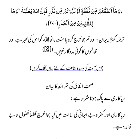
(
وَ مَاۤ اَنْفَقْتُمْ مِّنْ نَّفَقَةٍ اَوْ نَذَرْتُمْ مِّنْ نَّذْرٍ فَاِنَّ اللّٰهَ یَعْلَمُهٗؕ-وَ مَا
لِلظّٰلِمِیْنَ مِنْ اَنْصَارٍ
)
)
۲۷۰
(
ترجَمۂ کنزُالایمان: اور تم جو خرچ کرو یا منت مانو اللہ کو اس کی خبر ہے اور
[8]
)
(
ظالموں کا کوئی مددگار نہیں۔
(اس آیت کی مزید وضاحت کے لئے یہاں کلک کریں)
صحتِ انفاق کی شرائط کا بیان
ریاکاری سے پاک ہونا شرط ہے:
ریاکاری اور کفر و بے ایمانی کی حالت میں کیا ہوا خرچ قطعاً فضول و بے
فائدہ ہے۔