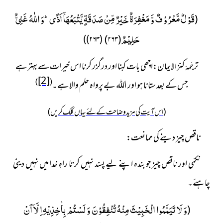
قَوْلٌ مَّعْرُوْفٌ وَّ مَغْفِرَةٌ خَیْرٌ مِّنْ صَدَقَةٍ یَّتْبَعُهَاۤ اَذًىؕ-وَ اللّٰهُ غَنِیٌّ
(
حَلِیْمٌ
)
۲۶۳
(
(۲۶۳))
ترجَمۂ کنزالایمان:اچھی بات کہنا اور درگزر کرنا اس خیرات سے بہتر ہے
[2]
)
(
جس کے بعد ستانا ہو اور اللہ بے پرواہ حلم والا ہے۔
(اس آیت کی مزید وضاحت کے لئے یہاں کلک کریں)
ناقص چیز دینے کی ممانعت:
نکمّی اور ناقص چیز جو بندہ اپنے لیے پسند نہیں کرتا راہِ خدا میں نہیں دینی
چاہئے۔
وَ لَا تَیَمَّمُوا الْخَبِیْثَ مِنْهُ تُنْفِقُوْنَ وَ لَسْتُمْ بِاٰخِذِیْهِ اِلَّاۤ اَنْ
(