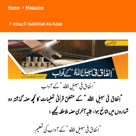
Home
Magazine
Infaq Fi Sabilillah Ke Adab
” اِنفاق فِی سبیلِ اللہ “ کے آداب
”اِنفاق فی سبیلِ اللہ “ کے متعلق قراٰنی تعلیمات کا کچھ حصّہ
گذشتہ دو
شماروں میں شائع ہوا، بقیہ آخری حصّہ ملاحظہ کیجیے:
”اِنفاق فی سبیلِ اللہ “ کے آداب کی تعلیم