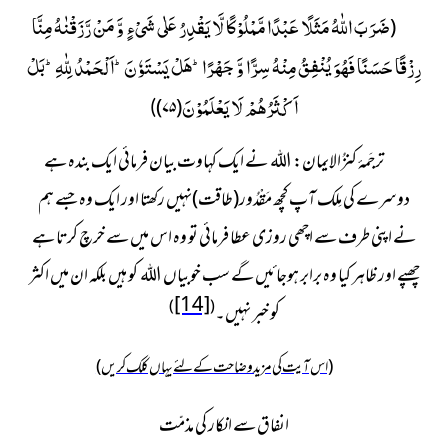
ضَرَبَ اللّٰهُ مَثَلًا عَبْدًا مَّمْلُوْكًا لَّا یَقْدِرُ عَلٰى شَیْءٍ وَّ مَنْ رَّزَقْنٰهُ مِنَّا
(
رِزْقًا حَسَنًا فَهُوَ یُنْفِقُ مِنْهُ سِرًّا وَّ جَهْرًاؕ-هَلْ یَسْتَوٗنَؕ-اَلْحَمْدُ لِلّٰهِؕ-بَلْ
اَكْثَرُهُمْ لَا یَعْلَمُوْنَ
)
۷۵
(
)
ترجَمۂ کنزُالایمان:
اللہ نے ایک کہاوت بیان فرمائی ایک بندہ ہے
دوسرے کی مِلک آپ کچھ مَقْدُور(طاقت)نہیں رکھتا اور ایک وہ جسے ہم
نے اپنی طرف سے اچھی روزی عطا فرمائی تو وہ اس میں سے خرچ کرتا ہے
چھپے اور ظاہر کیا وہ برابر ہوجائیں گے سب خوبیاں اللہ کو ہیں بلکہ ان میں اکثر
[14]
)
(
کو خبر نہیں۔
(اس آیت کی مزید وضاحت کے لئے یہاں کلک کریں)
انفاق سے انکار کی مذمّت