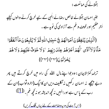
جتلانے کی ممانعت:
بغیر احسان جتلائے خالص رضائے الٰہی کےلیے خرچ کرنے
والوں کیلیے
اَجرِ عظیم اور خوف و غم سے آزادی کی نوید ہے۔
اَلَّذِیْنَ یُنْفِقُوْنَ اَمْوَالَهُمْ فِیْ سَبِیْلِ اللّٰهِ ثُمَّ لَا یُتْبِعُوْنَ مَاۤ اَنْفَقُوْا
(
مَنًّا وَّ لَاۤ اَذًىۙ-لَّهُمْ اَجْرُهُمْ عِنْدَ رَبِّهِمْۚ-وَ لَا خَوْفٌ عَلَیْهِمْ وَ لَا هُمْ
یَحْزَنُوْنَ
)
)
۲۶۲
(
(۲۶۲)
ترجَمۂ کنزالایمان: وہ جو اپنے
مال اللہ کی راہ میں خرچ کرتے ہیں پھر
نہ تکلیف دیں ان کا نیگ(اجروثواب) ان کے
دیے پیچھے نہ احسان رکھیں
[1]
)
(
رب کے پاس ہے اور انہیں نہ کچھ اندیشہ ہو نہ کچھ غم۔
(اس آیت کی مزید وضاحت کے لئے یہاں کلک کریں)