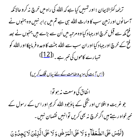
ترجَمۂ کنزالایمان:
اور تمہیں کیا ہے کہ اللہ کی راہ میں خرچ نہ کرو حالانکہ
آسمانوں اور زمین سب کا وارث اللہ ہی ہے تم میں برابر نہیں وہ جنہوں نے
فتحِ مکہ سے قبل خرچ اور جہاد کیا وہ مرتبہ میں اُن سے بڑے ہیں جنہوں نے بعد
فتح کے خرچ اور جہاد کیا اور ان سب سے اللہ جنّت کا وعدہ فرماچکا اور اللہ کو
[12]
)
(
تمہارے کاموں کی خبر ہے۔
(اس آیت کی مزید وضاحت کے لئے یہاں کلک کریں)
انفاق کی وسعت نہ ہو تو!
جو غربت و افلاس اور تنگی کے باوُجود اللہ کریم اور اس کے رسول کے
خیرخواہ رہتے ہیں اگر خرچ نہ بھی کریں تو انہیں نقصان نہیں۔
لَیْسَ عَلَى الضُّعَفَآءِ وَ لَا عَلَى الْمَرْضٰى وَ لَا عَلَى الَّذِیْنَ لَا یَجِدُوْنَ
(