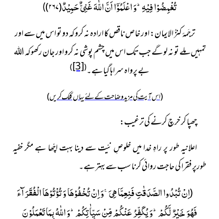
تُغْمِضُوْا فِیْهِؕ-وَ اعْلَمُوْۤا اَنَّ اللّٰهَ غَنِیٌّ حَمِیْدٌ
)
۲۶۷
(
)
ترجَمۂ کنزُ الایمان: اور خاص ناقص کا ارادہ نہ کرو کہ دو تو اس میں سے اور
تمہیں ملے تو نہ لو گے جب تک اس میں چشم پوشی نہ کرو اور جان رکھو کہ اللہ
[3]
)
(
بے پرواہ سراہا گیا ہے۔
(اس آیت کی مزید وضاحت کے لئے یہاں کلک کریں)
چھپا کر خرچ کرنے کی ترغیب:
اعلانیہ طور پر راہِ خدا میں خلوصِ نیّت سے دینا بہت اچّھا ہے مگر خفیہ
طورپر فقرا کی حاجت روائی کرنا سب سے بہتر ہے۔
اِنْ تُبْدُوا الصَّدَقٰتِ فَنِعِمَّا هِیَۚ-وَ اِنْ تُخْفُوْهَا وَ تُؤْتُوْهَا الْفُقَرَآءَ
(
فَهُوَ خَیْرٌ لَّكُمْؕ-وَ یُكَفِّرُ عَنْكُمْ مِّنْ سَیِّاٰتِكُمْؕ-وَ اللّٰهُ بِمَا تَعْمَلُوْنَ