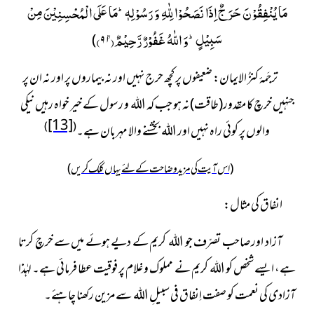
مَا یُنْفِقُوْنَ حَرَجٌ اِذَا نَصَحُوْا لِلّٰهِ وَ رَسُوْلِهٖؕ-مَا عَلَى الْمُحْسِنِیْنَ مِنْ
سَبِیْلٍؕ-وَ اللّٰهُ غَفُوْرٌ رَّحِیْمٌۙ(
)
)
۹۱
ترجَمۂ کنزُ الایمان:
ضعیفوں پر کچھ حرج نہیں اور نہ بیماروں پر اور نہ ان پر
جنہیں خرچ کا مقدور(طاقت)نہ ہو جب کہ اللہ و رسول کے خیر خواہ رہیں نیکی
[13]
)
(
والوں پر کوئی راہ نہیں اور اللہ بخشنے والا مہربان ہے۔
(اس آیت کی مزید وضاحت کے لئے یہاں کلک کریں)
انفاق كی مثال:
آزاد اور صاحب تصرّف جو اللہ کریم کے دیے ہوئے میں سے خرچ کرتا
ہے، ایسے شخص کو اللہ کریم نے مملوک و غلام پر فوقیت عطا فرمائی ہے۔ لہٰذا
آزادی کی نعمت کو صفت اِنفاق فی سبیلِ اللہ سے مزین رکھنا چاہئے۔