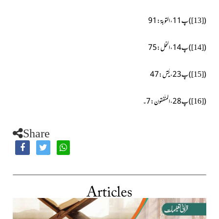
(
)پ11، التوبۃ:91
[13]
(
)پ14، النحل:75
[14]
(
)پ23، یٰسٓ:47
[15]
(
)پ28، المنٰفقون:7۔
[16]
Share
Articles