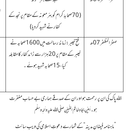
( 70صحابۂ کرام کو بئر معونہ کے مقام پر نجد کے
کفار نے شہید کردیا)
صفرُ المظفر 07ھ
فتحِ خیبر:زمانۂ رسالت میں1600صحابہ نے
خیبر کے مقام پر 20ہزار سے زائد کفار کا مقابلہ
کیا،15صحابہ شہید ہوئے ۔
پاک کی ان پر رحمت ہو اور ان کے صدقے ہماری بے حساب مغفرت
اللہ
ہو۔
اٰمِیْن بِجَاہِ خَاتَمِ النَّبِیّٖن صلَّی اللہ علیہ واٰلہٖ وسلَّم
”ماہنامہ فیضانِ مدینہ“کے شمارے دعوتِ اسلامی کی ویب سائٹ