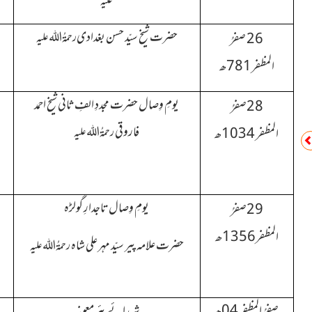
علیہ
حضرت شیخ سیّد حسن بغدادی
26 صفرُ
رحمۃُ اللہ علیہ
المظفر781ھ
یومِ وِصال حضرت مجددِ الفِ ثانی شیخ احمد
28صفرُ
فاروقی
المظفر 1034ھ
رحمۃُ اللہ علیہ
یومِ وِصال تاجدارِ گولڑہ
29صفرُ
المظفر1356ھ
حضرت علامہ پیر سیّد مہر علی شاہ
رحمۃُ اللہ علیہ
صفرُ المظفر 04ھ
شہدائے بئرِ معونہ