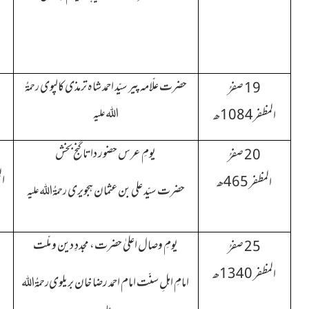
حضرت علّامہ پیر سیّد احمد شاہ ترمذی کالپوی
19 صفرُ
رحمۃُ
المظفر1084ھ
اللہ علیہ
یومِ عرس حضور داتا گنج بخش
20 صفرُ
المظفر 465ھ
حضرت سیّد علی بن عثمان ہجویری
رحمۃُ اللہ علیہ
یومِ وصال اعلیٰ حضرت، مجددِ دین و ملّت
25 صفرُ
المظفر 1340ھ
امامِ اہلِ سنّت امام احمد رضا خان بریلوی
رحمۃُ اللہ