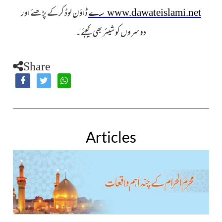
س
ے
ڈاؤن لوڈ کرکے پڑھئے اور
www.dawateislami.net
دوسروں کو شیئر بھی کیجئے
۔
Share
Articles