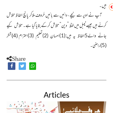
ہیں۔
آپ نے اوپر سے نیچے، دائیں سے بائیں حُروف ملاکر پانچ الفاظ تلاش
کرنے ہیں جیسے ٹیبل میں لفظ ”دین“ تلاش کر کے بتایا گیا ہے۔
تلاش کیے
(4)شکر
جانے والے5الفاظ یہ ہیں:(1)احسان (2)تعلیم (3)احترام
(5)راضی۔
Share
Articles