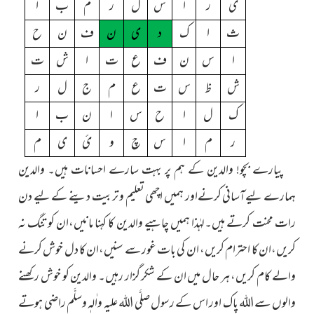
ی
ر
ا
س
ل
ر
م
ب
ا
ث
ا
ک
د
ی
ن
ف
ن
ح
ا
س
ن
ف
ع
ت
ا
ش
ت
ش
ظ
س
ت
ع
م
ج
ل
ر
ک
ل
ا
ح
س
ا
ن
ب
ا
ر
م
ا
س
چ
و
ئ
ی
م
پیارے بچو! والدین کے ہم پر بہت سارے احسانات ہیں۔ والدین
ہمارے لیےآسانی کرنےاور ہمیں اچھی تعلیم و تربیت دینے کے لیے دن
رات محنت کرتے ہیں۔لہٰذا ہمیں چاہیے والدین کا کہنا مانیں،ان کو تنگ نہ
کریں،ان کا احترام کریں، ان کی بات غور سے سنیں،ان کا دل خوش کرنے
والے کام کریں، ہر حال میں ان کے شکر گزار رہیں۔ والدین کو خوش رکھنے
والوں سے اللہ پاک اور اس کے رسول صلَّی اللہ علیہ واٰلہٖ وسلَّم راضی ہوتے