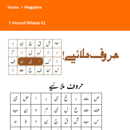
Home
Magazine
Huroof Milaiye 41
حروف ملائیے
ص
ت
ر
غ
ی
ر
ا
ض
ی
ف
ت
ع
ل
ی
م
ہ
ن
ب
س
ب
ش
ق
ج
ن
د
ط
ھ