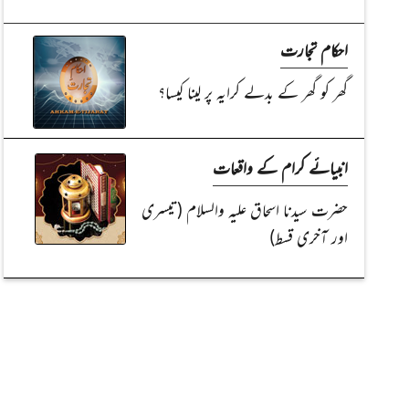
احکام تجارت
گھر کو گھر کے بدلے کرایہ پر لینا کیسا؟
انبیائے کرام کے واقعات
حضرت سیدنا اسحاق علیہ والسلام (تیسری
اور آخری قسط)
Read Article
Read Article
روشن ستارے
حضرت عامر بن فُہیرہ رضی اللہ عنہ