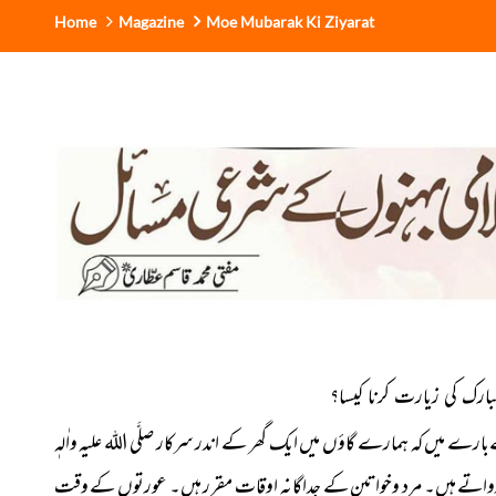
Home
Magazine
Moe Mubarak Ki Ziyarat
رے میں کہ ہمارے گاؤں میں ایک گھر کے اندر سرکار صلَّی اللہ علیہ واٰلہٖ
 کرواتے ہیں۔ مرد وخواتین کے جداگانہ اوقات مقرر ہیں۔ عورتوں کے وقت