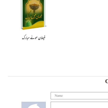
فیضان موئے مبارک