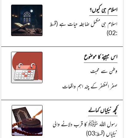
اسلام ہی کیوں؟
اسلام ہی مکمل ضابطہ حیات ہے (قسط
:02)
اس مہینے کا موضوع
وطن سے محبت
صفر المظفر کے چند اہم واقعات
کچھ نیکیاں کمالے
رسول اللہ ﷺ کا قرب دلانے والی
نیکیاں (قسط:03)