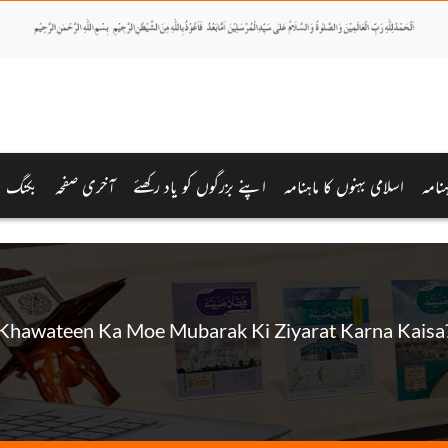
نامہ
اسلامی بہنوں کا ماہنامہ
اپنے بزرگوں کو یاد رکھئے
آخری صفحہ
بکنگ
Khawateen Ka Moe Mubarak Ki Ziyarat Karna Kaisa