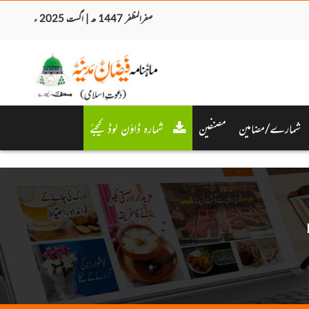
صفرالمظفر 1447 ھ | اگست 2025 ء
شمارے/مضامین
مصنفین
شمارہ ڈاؤن لوڈ کیجئے