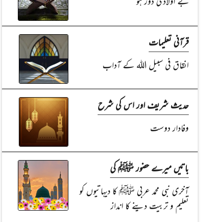
بے اولادی دُور ہو
قرآنی تعلیمات
انقاق فی سبیل اللہ کے آداب
حدیث شریف اور اس کی شرح
وفادار دوست
باتیں میرے حضور ﷺ کی
آخری نبی محمد عربی ﷺ کا دیہاتیوں کو
تعلیم و تربیت دینے کا انداز