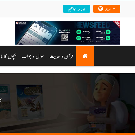
اردو
ماہنامہ خواتین
قرآن و حدیث
سوال و جواب
بچوں کا ماہ
?