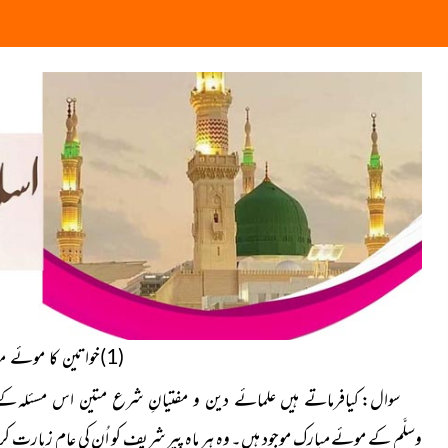
(1)خواتین کا موئے مبارک کی زیارت کرنا کیسا؟
سوال:
کےبا
کیافرماتے ہیں علمائے دین و مفتیانِ شرع متین اس مسئلہ
وسلَّم کے موئے مبارک موجود ہیں۔ وہ ہر ماہ پیر شریف کو اُن کی عام زیارت