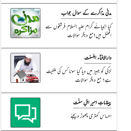
مدنی مذاکرے کے سوال جواب
کیا انبیائے کرام علیہ السلام فرشتوں سے
افضل ہیں؟مع دیگر سوالات
دارالافتاء اہلسنت
لڑکی کو جہیز میں دیا گیا سونا کس کی ملکیت
ہے؟ مع دیگر سوالات
پیغاماتِ امیرِ اہلِ سنّت
احساسِ کمتری چھوڑ دیجئے