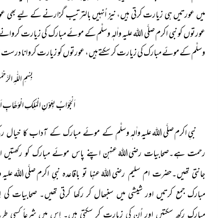
میں عورتیں ہی زیارت کرتی ہیں، نیز اُنہیں بالترتیب گزارنے کے لیے بھی
عورتوں کو نبی اکرم صلَّی اللہ علیہ واٰلہٖ وسلَّم کے موئے مبارک کی زیارت کروانے 
وسلَّم کے موئے مبارک کی زیارت کر سکتے ہیں، عورتوں کو زیارت کروانا درست ن
بِسْمِ اللّٰہِ الرَّحْم
اَلْجَوَابُ بِعَوْنِ الْمَلِکِ الْوَھَّابِ اَلل
نبیِ اکرم
صلَّی اللہ علیہ واٰلہٖ وسلَّم
کے موئے مبارک کے آداب کا خیال رکھتے 
رضی اللہُ عنہن
رحمت ہے۔صحابیات
اپنے پاس موئے مبارک کو رکھتیں اور 
رضی اللہُ عنہا
صلَّی اللہ علیہ وا
جانتی تھیں۔حضرت ام سلیم
تو باقاعدہ نبیِ اکرم
مبارک جمع کرتیں اور شیشی میں سنبھال کر رکھا کرتی تھیں۔ صحابیات
کی ا
مبارک رکھ سکتیں اور اُن کی زیارت کر سکتی ہیں۔ اِس میں شرعاً کسی طر