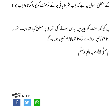
کے متعلق اصول یہ ہے کہ جب شرط پائی جائے تو منت کو پورا کرنا واجب ہوتا
ں کیونکہ منت کو پیپرمیں پاس ہونے کی شرط پر معلق
کیا تھا،جب شرط
نا یعنی تین روزے رکھنا بھی لازم نہیں ہو ں گے۔
اَعْلَم صلَّی اللہ علیہ واٰلہٖ وسلَّم
Share