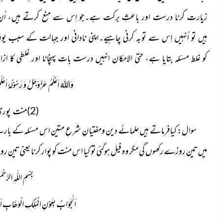
زیارت کرنا درست اور باعثِ برکت ہے۔جو اِس سے منع کرتے ہیں، اُن کا 
ہیں تو اُنہیں اِس سے توبہ کرنی چاہیے۔اپنی نادانی اور جہالت کے سبب یو
کو غلط مسئلہ بتایا ہے، حتی الامکان انہیں درست بات پہنچانا اور غلطی کا ا
وَاللہُ اَعْلَمُ عَزَّوَجَلَّ وَ رَسُوْلُہٗ 
(2)منت پوری نہ ہوئی تو۔۔۔؟
سوال:
کیافرماتے ہیں علمائے دین ومفتیانِ شرعِ متین اس مسئلہ کے بارے م
میں تین روزے رکھوں گی مگر وہ فیل ہوگئی تو کیا اس منت کو پوار کرنا یعنی تین ر
بِسْمِ اللّٰہِ الرَّحْم
اَلْجَوَابُ بِعَوْنِ الْمَلِکِ الْوَھَّابِ اَلل