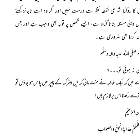
روکنا شرعی نقطہ نظر سے درست نہیں اور اگر وہ اِسے ناجائز کہتے
ں دینی مسئلہ بتانا گناہ ہے، ایسے شخص پر توبہ بھی واجب ہے اور جس
زالہ کرنا بھی ضروری ہے۔
اَعْلَم صلَّی اللہ علیہ واٰلہٖ وسلَّم
یں کہ ایک طالبہ نے منت مانی کہ میں میٹرک کے پیپر میں پاس ہو جاؤں تو
وزے رکھنا اس پر لازم ہیں؟
ٰنِ الرَّحِیْمِ
ّٰھُمَّ ھِدَایَۃَ الْحَقِّ وَالصَّوَابِ