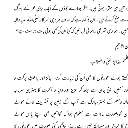
 عورتیں ہی مقرر ہوتی ہیں۔ مگر ہمارے گاؤں کے ایک بڑی عمر کے بزرگ
سے منع کرتے ہیں۔ اُن کا کہنا ہے کہ صرف مرد ہی سرکار صلَّی اللہ علیہ واٰلہٖ
ہیں۔ ہماری شرعی رہنمائی فرمائیں کہ کیا اُن کی کہی ہوئی بات درست ہے؟
ٰنِ الرَّحِیْمِ
ّٰھُمَّ ھِدَایَۃَ الْحَقِّ وَالصَّوَابِ
ہوئے عورتوں کا بھی اُن کی زیارت کرنا، جائز اور باعثِ برکت و
اُنہیں اپنی جان سے بڑھ کر عزیز اور دنیا و آخرت کا بہترین سرمایہ
ٰلہٖ وسلَّم
کے بسترمبارک سے آپ کے زمین پر تشریف لائے موئے
ِن خوبصورت عادات سے معلوم ہوا کہ خواتین بھی اپنے پاس موئے
ح کا حرج اور مضائقہ نہیں ہے۔لہٰذا پوچھی گئی صورت میں عورتوں کا