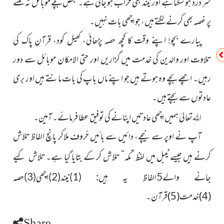
سر درد ہو سکتا ہے اور نیند بھی خراب ہو جاتی ہے۔ بعض بچے موبائل نہ ملنے
پر غصہ بھی کرنے لگتے ہیں، جو اچھی بات نہیں۔
پیارے بچو! اپنے وقت کا کچھ حصہ پڑھائی، کھیل کود، قرآنِ پاک کی
تلاوت اور والدین کی خدمت میں گزاریں اور حتی الامکان موبائل سے دور
رہیں۔ اچھے بچے وہ ہوتے ہیں جو اپنے ماں باپ کی بات مانتے ہیں اور بری
عادتوں سے بچتے ہیں۔
اللہ
تعالیٰ ہمیں اچھی عادتیں اپنانے کی توفیق عطا فرمائے۔ آمین۔
آپ نے اوپر سے نیچے، دائیں سے بائیں حُروف ملاکر پانچ الفاظ تلاش
کرنے ہیں جیسے ٹیبل میں لفظ ”مکہ“ تلاش کر کے بتایا گیا ہے۔
تلاش کیے
جانے والے5الفاظ یہ ہیں: (1)نیند(2)اچھی(3)حصہ
(4)خدمت(5)قرآن۔
Share