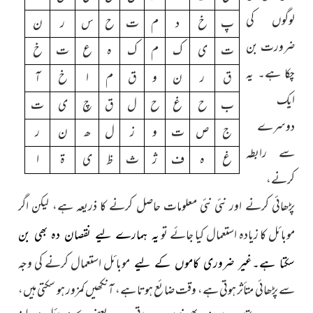
لوگوں کی
پ
خ
د
م
ت
ح
س
ر
ن
ضرورت بن
ت
ی
ک
م
ک
ہ
ع
ت
خ
چکا ہے۔ یہ
ق
ر
ن
و
ق
م
ا
خ
آ
ایک
ب
ح
غ
ح
ل
ق
چ
ی
ت
دوسرے
ج
ص
ت
و
ز
ل
ھ
ن
ر
سے رابطہ
غ
ہ
ف
ژ
ث
ظ
ی
ۃ
ا
کرنے،
پڑھائی کرنے اور نئی نئی معلومات حاصل کرنے کا ذریعہ ہے، لیکن اگر
موبائل کا زیادہ استعمال کیا جائے تو
یہ ہمارے لیے نقصان دہ بھی بن
موبائل استعمال کرنے کی وجہ
سکتا ہے۔غير ضروری کاموں کے لیے
سے پڑھائی متأثر ہوتی ہے، وقت ضائع ہوتا ہے، آنکھیں کمزور ہو سکتی ہیں،