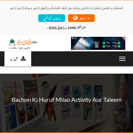
اردو
ماہنامہ خواتین
صفرالمظفر 1448 ھ | جولائی 2026 ء 
شمارہ
Toggl
navig
Bachon Ki Huruf Milao Activity Aur Taleem