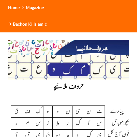
Home
Magazine
Bachon Ki Islamic
حروف ملائیے
پیارے
ث
ن
ی
ن
د
ہ
ک
ف
ق
بچو!موبائل
س
آ
ک
ر
ط
ز
س
م
ر
فون آج کل
ی
ک
ا
ھ
ن
ق
ی
ش
آ