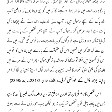
سارا بوجھ تلوار پر ڈال کے خود کشی کرلی۔
وہ آدمی
(یہ سارا معاملہ دیکھنے والا )
بارگاہِ رسالت میں حاضر ہوا اور کہنے لگا کہ میں گواہی دیتا ہوں کہ واقعی آپ
اللہ
پاک کے سچے رسول ہیں۔ آپ
صلَّی اللہ علیہ واٰلہٖ وسلَّم
نے پوچھا: کیا
بات ہے؟ وہ عرض گزار ہوا کہ آپ نے ابھی جس شخص کے بارے میں
فرمایا تھا کہ وہ دوزخی ہے تو لوگوں کو یہ بات بہت نامانوس لگی تھی۔ میں نے
ان سے کہا تھا کہ میں تمہیں اس کی حقیقت کے بارے میں بتاؤں گا تو میں
اس کی کھوج میں نکلا تو دیکھا کہ وہ شدید زخمی ہوگیا، پھر اس نے مرنے میں
جلدی کی یعنی اپنی تلوار کا قبضہ زمین پر رکھا اور نوک اپنے سینے پر لگا کر اس
پر
اپنا بوجھ ڈال کے خودکشی کرلی۔
(دیکھئے: بخاری، 2 / 281، حدیث: 2898)
اس شخص کا نام قُزمان تھا اور یہ منافق تھا ، یہ واقعہ جنگِ خیبر
یا اُحد کا ہے
جس میں پہلے پہل تو یہ شخص شریک نہ ہوا لیکن جب عورتوں نے اسے بزدلی