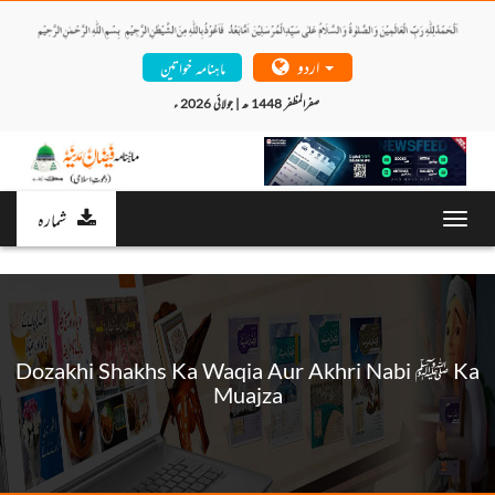
اردو
ماہنامہ خواتین
صفرالمظفر 1448 ھ | جولائی 2026 ء 
شمارہ
Toggl
navig
Dozakhi Shakhs Ka Waqia Aur Akhri Nabi ﷺ Ka
Muajza