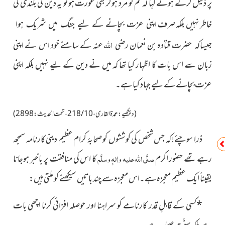
پر ذلیل کرتے ہوئے کہا کہ تم تو مرد ہوکر بھی عورت ہوتو یہ دین کی بلندی کی
خاطر نہیں بلکہ صرف
اپنی عزت بچانے کے لیے جنگ میں شریک ہوا
اللہ
قتادہ بن نعمان
عنہ
کے سامنے خود اس نے اپنی
جیساکہ حضرت
رضی
زبان سے اس بات کا اظہار کیا تھا کہ میں نے دین کے لیے نہیں بلکہ اپنی
عزت بچانے کے لیے جہاد کیا ہے۔
(دیکھیے: عمدۃ القاری، 10 / 218، تحت الحدیث: 2898)
ذرا سوچئے! کہ جس شخص کی کوششوں کو صحابۂ کرام عظیم دینی کارنامہ سمجھ
رہے تھے حضور اکرم
صلَّی اللہ علیہ واٰلہٖ وسلَّم
کا اس کی منافقت پر باخبر ہوجانا
یقیناً ایک عظیم معجزہ ہے۔اس معجزہ سے چند باتیں سیکھنے کو ملتی ہیں:
*کسی کے قابلِ قدر کارنامے کو سراہنا اور حوصلہ افزائی کرنا اچھی بات