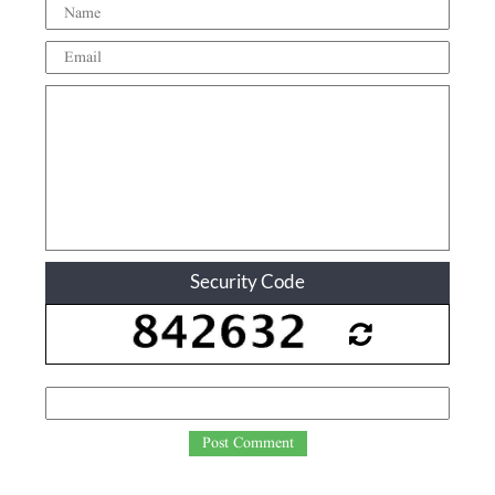
Security Code
Post Comment