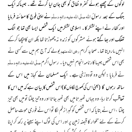
لوگوں کے چھپے ہوئے کفر و نفاق کو بھی جان لیا کرتے تھے۔ جیساکہ ایک
اللہ
جنگ کے بعد رسولُ
صلَّی اللہ علیہ واٰلہٖ وسلَّم
نے اپنی فوج کا معائنہ فرمایا
اور کفار نے اپنے لشکر کا۔ اسلامی لشکرمیں ایک شخص ایسا بھی تھا جو الگ
تھلگ اور بھاگتے
ہوئے مشرکوں کو زندہ نہ چھوڑتا تھا بلکہ ان کا پیچھا کرکے
انہیں مار دیتا تھا۔ صحابۂ کرام
رضی اللہ عنہم
بولے کہ آج ہم میں سے کسی نے
بھی اس شخص جیسا کارنامہ انجام نہیں دیا۔ رسولِ اکرم
صلَّی اللہ علیہ واٰلہٖ وسلَّم
نے فرمایا : لیکن وہ تو دوزخی
ہے۔ ایک مسلمان نے کہا: میں اس کے
اس شخص کا بیان ہے کہ میں اس کا
ساتھ رہوں گا
(یعنی اس کی کھوج لگاؤں گا)
تعاق
ب کرتا رہا، وہ جہاں ٹھہرتا میں بھی ٹھہر جاتا اور وہ تیز چلتا تو میں بھی تیز
چلتا ، اس نے بتایا کہ اس شخص کو گہرا زخم لگا تو اس نے فوری موت حاصل
کرنے کے لئے تلوار کا قبضہ زمین پر اور اس کی نوک اپنے سینے پر رکھ کر اپنا