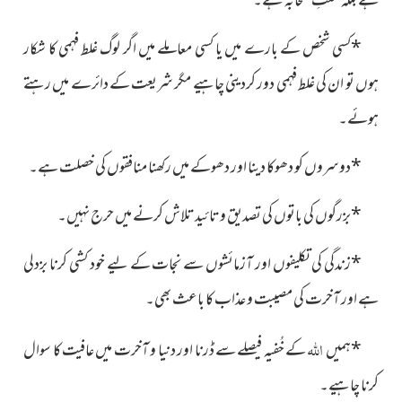
ہے بلکہ سنّتِ صحابہ
ہے۔
*کسی شخص کے بارے میں یا کسی معاملے میں اگر لوگ غلط فہمی کا شکار
ہوں تو ان کی غلط فہمی دور کردینی چاہیے مگر شریعت کے دائرے میں رہتے
ہوئے۔
*دوسروں کو دھوکا دینا اور دھوکے میں رکھنا منافقوں کی خصلت ہے۔
*بزرگوں کی باتوں کی تصدیق و تائید تلاش کرنے میں حرج نہیں۔
*زندگی کی تکلیفوں اور آزمائشوں سے نجات کے لیے خود کشی کرنا بزدلی
ہے اور آخرت کی مصیبت و عذاب کا باعث بھی۔
اللہ
*ہمیں
کے خُفیہ فیصلے سے ڈرنا اور دنیا و آخرت میں عافیت کا سوال
کرنا چاہیے۔