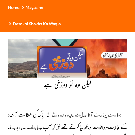
Home
Magazine
Dozakhi Shakhs Ka Waqia
لیکن وہ تو دوزخی ہے
اللہ
ہمارے پیارے آقا
صلَّی اللہ علیہ واٰلہٖ وسلَّم
پاک کی عطا سے آئندہ
کے حالات و واقعات دیکھ لیا کرتے تھے حتی کہ آپ
صلَّی اللہ علیہ واٰلہٖ وسلَّم