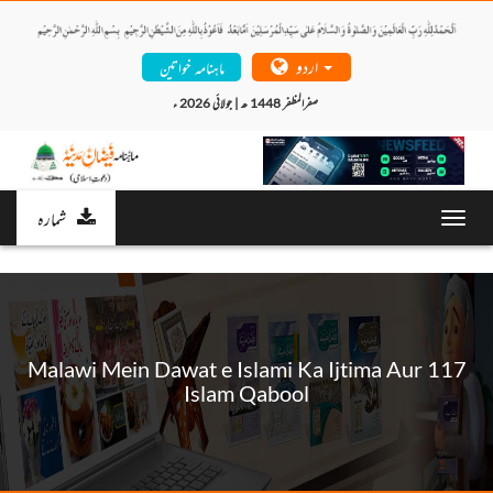
اردو
ماہنامہ خواتین
صفرالمظفر 1448 ھ | جولائی 2026 ء 
شمارہ
Toggl
navig
Malawi Mein Dawat e Islami Ka Ijtima Aur 117
Islam Qabool