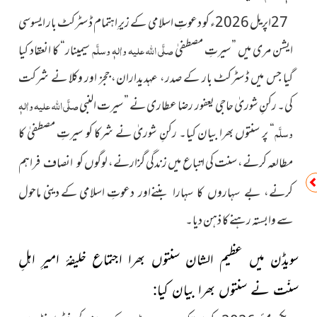
27اپریل 2026ء کو دعوتِ اسلامی کے زیرِ اہتمام ڈسٹرکٹ
بار ایسوسی
ایشن مری میں ”سیرتِ مصطفیٰ
صلَّی اللہ علیہ واٰلہٖ وسلَّم
سیمینار“ کا انعقاد کیا
گیا جس میں ڈسٹرکٹ بار کے صدر، عہدیداران، ججز اور وکلا نے شرکت
کی۔ رکنِ شوریٰ حاجی یعفور رضا عطاری نے ”سیرت النبی
صلَّی اللہ علیہ واٰلہٖ
وسلَّم
“ پر سنتوں بھرا بیان کیا۔ رکنِ شوریٰ نے شرکا کو سیرتِ مصطفیٰ کا
مطالعہ کرنے، سنت کی اتباع میں زندگی گزارنے، لوگوں
کو انصاف فراہم
اسلامی کے دینی ماحول
کرنے، بے سہاروں کا سہارا بننےاور دعوتِ
سے وابستہ رہنے کا ذہن دیا۔
سویڈن میں عظیم الشان سنتوں بھرا اجتماع
خلیفۂ امیرِ اہلِ
سنّت نے سنتوں بھرا بیان کیا
: