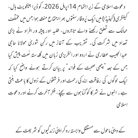
دعوتِ اسلامی کے زیرِ اہتمام 14اپریل 2026ء کو ڈیرا بینکویٹ ہال،
کیلگری (کینیڈا) میں ایک پُروقار سنتوں بھرا اجتماع منعقد ہوا جس میں مختلف
ممالک سے تعلق رکھنے والے تاجروں، طلبہ اور پیشہ ور افراد نے بڑی
تعداد میں شرکت کی۔ تقریب کے آغاز میں رکنِ شوریٰ مولانا حاجی
عبدالحبیب عطاری نے اردو اور انگریزی زبان میں گلدستۂ نعت پیش کیا
جس کے بعد ”اچھی صحبت کے فوائد“ پر بیان
کرتے ہوئے واضح کیا کہ
اللہ
کی رحمت
اور فرشتوں کے نزول کا باعث بنتی
نیک لوگوں کی رفاقت
ہے۔ انہوں نے شرکا کو گناہوں سے بچنے، فکرِ آخرت کرنے اور دعوتِ
اسلامی
کے دینی ماحول سے مستقل وابستہ رہ کر اپنی زندگیوں کو شریعت کے