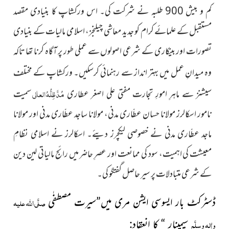
کم و بیش 900 طلبہ نے شرکت کی۔ اس ورکشاپ کا بنیادی مقصد
مستقبل کے علمائے کرام کو جدید معاشی چیلنجز، اسلامی مالیات کے بنیادی
تصورات اور بینکاری کے شرعی اصولوں سے عملی طور پر آگاہ کرنا تھا تاکہ
وہ میدانِ عمل میں بہتر انداز سے رہنمائی کرسکیں۔ ورکشاپ کے
مختلف
مُدَّظِلُّہُ العالی
سمیت
سیشنز سے ماہرِ امورِ تجارت مفتی علی اصغر عطاری
نامور اسکالرز مولانا حسان عطّاری مدنی، مولانا ساجد عطّاری مدنی اور مولانا
ماجد عطّاری مدنی نے خصوصی لیکچرز دیئے۔ اسکالرز نے اسلامی نظامِ
معیشت کی اہمیت، سود کی ممانعت اور عصرِ حاضر میں رائج مالیاتی لین دین
کے شرعی متبادلات پر سیر حاصل گفتگو کی۔
ڈسٹرکٹ بار ایسوسی ایشن مری میں”سیرت مصطفٰی
صلَّی اللہ علیہ
سیمینار “ کا انعقاد
:
واٰلہٖ وسلَّم