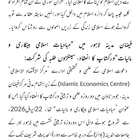
سے دینِ اسلام کو اپنانے کا اعلان کیا۔ نگرانِ شوریٰ نے ان تمام افراد کو
کلمۂ طیبہ پڑھا کر دائرہ اسلام میں داخل کیا اور انہیں سابقہ عقائد سے توبہ
کرواتے
ہوئے اسلامی زندگی کے زریں اصولوں سے روشناس کروایا۔
فیضانِ مدینہ لاہور میں ”مبادیاتِ اسلامی بینکاری و
مالیات“ورکشاپ کا انعقاد، سینکڑوں طلبہ کی شرکت
:
دعوتِ اسلامی کے علمی و تحقیقی ادارے ”مرکز الاقتصاد الاسلامی“
(
) کے زیرِ اہتمام مدنی مرکز فیضانِ
Islamic Economics Centre
مدینہ، جوہر ٹاؤن میں دو روزہ علمی و تربیتی ورکشاپ کا انعقاد کیا گیا جس کا
عنوان ”مبادیاتِ اسلامی
بینکاری و مالیات“ تھا۔ 22اپریل2026ء
والی اس دوروزہ تربیتی نشست میں لاہور بھر کے
سے شروع ہونے
جامعات المدینہ (بوائز) کے درجہ خامسہ سے دورۃُ الحدیث شریف تک کے