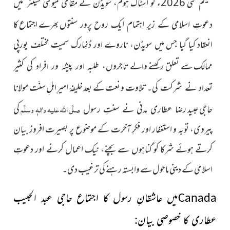
یکم مئی 2026ء کو اسٹاک ہوم، سویڈن کے مقامی کمیونٹی
سینٹر میں
بھرے اجتماع کا
دعوتِ اسلامی کے زیرِ اہتمام ایک روح پرور سنتوں
انعقاد کیا گیا جس میں سویڈن، ناروے اور ڈنمارک سمیت مختلف یورپی
ممالک سے تعلق رکھنے والے
تاجروں، طلبہ اور پیشہ ور افراد کی کثیر
تلاوت و نعت کے بعد خلیفۂ امیرِ اہلِ سنّت مولانا
تعداد نے شرکت کی۔
حاجی عبید
صلَّی اللہ علیہ واٰلہٖ وسلَّم
کی
رضا عطاری مدنی نے سنتِ رسول
پیروی،
توبہ و استغفار اور فکرِ آخرت کے موضوع پر بصیرت افروز بیان
کرتے ہوئے شرکا کو گناہوں سے بچنے، نیک اعمال کرنے اور دعوتِ
اسلامی کے دینی ماحول سے وابستہ رہنے کی ترغیب دی۔
میں عاشقانِ رسول کا اجتماع
حاجی عبد الحبیب
Canada
عطاری کا خصوصی بیان
: