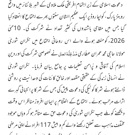
دعوتِ اسلامی کے زیرِ اہتمام افریقی ملک ملاوی کے شہر بلانٹائر میں واقع
روبنز پارک، کواچا روڈ پر ایک عظیم الشان سنتوں بھرے اجتماع کا انعقاد کیا
گیا جس میں مقامی باشندوں کی کثیر تعداد نے شرکت کی۔ 10مئی
2026ء کو منعقد
ہونے والے اس روحانی اجتماع میں نگرانِ شوریٰ
محمد عمران عطّاری
مُدَّ ظِلُّہُ العالی
نے خصوصی شرکت کی اور دینِ
مولانا حاجی
شوریٰ
اسلام کی آفاقی و پُرامن تعلیمات پر جامع بیان فرمایا۔ نگرانِ
نے انسانی زندگی کے حقیقی مقصد اور خالقِ کائنات کی وحدانیت پر روشنی
ڈالتے ہوئے شرکا کو نیکی کی دعوت پیش کی جس کے شرکا پر انتہائی گہرے
اثرات مرتب ہوئے۔ اجتماع کے اختتام پر ایمان افروز مناظر اس وقت
دیکھنے کو ملے جب نگرانِ شوریٰ کی دعوتِ حق سے متأثر ہو کر وہاں موجود
مختلف مذاہب سے تعلق رکھنے والے کم و بیش 117 افراد نے اپنی مرضی