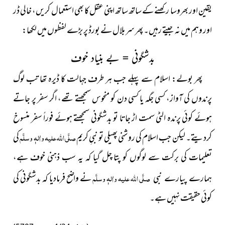
یقین اور بھروسا رکھنے کے ساتھ ساتھ اپنی عقل کا بھی استعمال کریں، خالی ڈر
اور وہم میں نہ جیتے رہیں۔ پھر سربلال نے بورڈ پر بڑے لفظوں میں لکھا:
بدشگونی = بے بنیاد خوف
پھر بولے: اسلام سے پہلے جب ہر طرف جہالت کا ڈیرہ تھا تب لوگ
پرندوں کی آواز، کسی جگہ یا کسی دن کو منحوس سمجھتے تھے، اگر سفر پر جاتے
ہوئے کوئی پرندہ الٹی سمت اڑ جاتا تو بدشگونی سمجھتے ہوئے فوراً سفر منسوخ
کردیتے۔ لیکن جب اسلام کی روشنی پھیلی تو نبیِ کریم
صلَّی اللہ علیہ واٰلہٖ وسلَّم
کی
تعلیمات کی برکت سے لوگوں کو پتا چل گیا کہ یہ سب ذہنی خوف ہے،
صلَّی اللہ علیہ واٰلہٖ وسلَّم
نے واضح فرمادیا کہ بدشگونی
کی
ہمارے پیارے نبی
کوئی حقیقت نہیں ہے۔