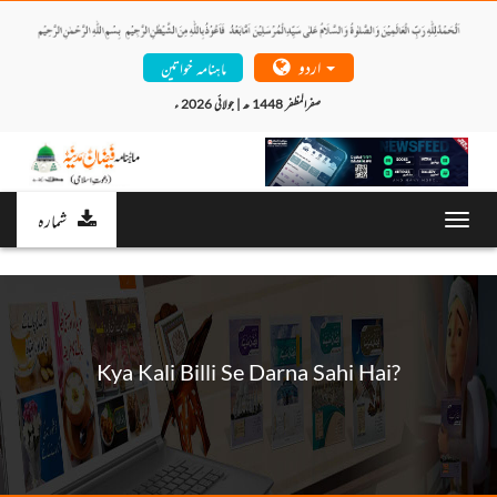
اردو
ماہنامہ خواتین
صفرالمظفر 1448 ھ | جولائی 2026 ء 
شمارہ
Toggl
navig
Kya Kali Billi Se Darna Sahi Hai?