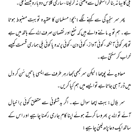
بلی کا بہانہ بنا کر اسکول سے چھٹی نہ کر لینا، ساری کلاس دوبارہ ہنسنے لگی۔
پھر سر سنجیدگی سے کہنے لگے: بچو! مسلمان کا عقیدہ تو بہت مضبوط ہوتا
اللہ
ہے۔ ہم تو یہ ماننے والے ہیں کہ نفع اور نقصان صرف
کے ہاتھ میں ہے
تو پھر کوئی آنکھ، کوئی آواز، کوئی دن، کوئی پرندہ یا کوئی بلی ہماری قسمت کیسے
خراب کر سکتی ہے۔
معاویہ نے پوچھا: لیکن سر کبھی کبھار ہر طرف سے ایسی باتیں سُن کر دل
میں ڈر آ ہی جاتا ہے تو ایسے میں ہم کیا کریں۔
سر بلال: بہت اچھا سوال ہے۔ اگر بدشگونی سے متعلق کوئی برا خیال
اللہ
آئے تو
پر بھروسا کرتے ہوئے اپنا کام جاری رکھنا چاہیے اور اس کے
ساتھ ایک دعا پڑھ لینی چاہیے: