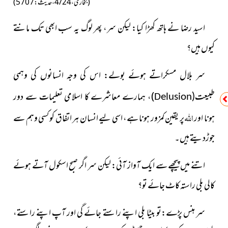
(بخاری ، 4/24،حدیث:5707)
اسید رضا نے ہاتھ کھڑا کیا: لیکن سر، پھر لوگ یہ سب ابھی تک مانتے
کیوں ہیں؟
سر بلال مسکراتے ہوئے بولے: اس کی وجہ انسانوں کی وہمی
)، ہمارے معاشرے کا اسلامی تعلیمات سے
دور
طبیعت(
Delusion
اللہ
ہونا اور
پر یقین کمزور ہونا ہے، اسی لیے انسان ہر اتفاق کو کسی وہم سے
جوڑدیتے ہیں۔
اتنے میں پیچھے سے ایک آواز آئی: لیکن سر اگر صبح اسکول آتے ہوئے
کالی بلی راستہ کاٹ جائے تو؟
سر ہنس پڑے:تو بیٹا بلی اپنے راستے جائے گی اور آپ اپنے راستے،