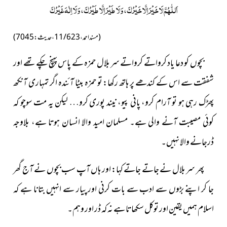
اَللّٰهُمَّ لَا خَيْرَ اِلَّا خَيْرُكَ، وَلَا طَيْرَ اِلَّا طَيْرُكَ، وَلَا اِلٰهَ غَيْرُكَ
(مسند احمد،11/623،حدیث:7045)
بچوں کو دعا یاد کرواتے کرواتے سر بلال حمزہ کے پاس پہنچ چکے تھے اور
شفقت سے اس کے کندھے پر ہاتھ رکھا: تو حمزہ بیٹا آئندہ اگر تمہاری آنکھ
پھڑک رہی ہو تو آرام کرو، پانی پیو، نیند پوری کرو… لیکن یہ مت سوچو کہ
کوئی مصیبت آنے والی ہے۔ مسلمان امید والا انسان ہوتا ہے، بلاوجہ
ڈر
جانے
والا نہیں۔
پھر سر بلال نے جاتے جاتے کہا: اور ہاں آپ سب بچوں نے آج گھر
جا کر اپنے بڑوں سے ادب سے بات کرنی اور پیار سے انہیں بتانا ہے کہ
اسلام ہمیں یقین اور توکل سکھاتا ہے نہ کہ ڈر اور وہم۔