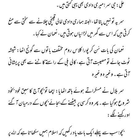
علی: جی سر! میری دادی بھی یہی کہتی ہیں۔
سر یہ تو نہیں پتا تھا، البتہ ہماری دادی خالی قینچی چلانے سے سختی سے منع
کرتی ہیں کہ اس سے گھر میں لڑائیاں ہوتی ہیں، نعمان نے کہا۔
نعمان کی بات سُن کر پورا کلاس روم مختلف باتوں سے گونج اٹھا: شیشہ
ٹوٹ جائے تو مصیبت آتی ہے، کالی بلی کے راستے کاٹنے سے بھی پریشانی
آتی ہے۔ وغیرہ وغیرہ
سر بلال نے مسکراتے ہوئے ہاتھ اٹھایا: اچھا تو بچوآج کا سبق خود بخود
شروع ہوگیا ہے۔ پھر وہ کرسی پر بیٹھنے کے بجائے بچوں کے درمیان آگئے
اور کہنے لگے:
اللہ
بچو! سب سے پہلے ایک بات یاد رکھیں کہ اسلام ہمیں سکھاتا
ہے کہ
پر