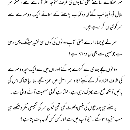
سر جھکائے سامنے کھلی کتابوں کی طرف متوجہ نظر آ رہے تھے،
مگر سر
بلال فوراً بھانپ گئے کہ وہ
کتاب پڑھنے کے بجائے ایک دوسرے سے
ہیں۔
سرگوشیاں کر رہے
سر نے پوچھا: ارے بھئی! آپ دونوں کی کون سی خفیہ میٹنگ چل رہی
ہے جو سبق سے بھی زیادہ اہم ہے؟
دونوں بچے جلدی سے کھڑے ہو گئے اور ان میں سے ایک
بچہ دوسرے
کی طرف اشارہ کر کے کہنے لگا: سر اصل میں حمزہ مجھے بتا رہا تھا کہ اس کی
بائیں آنکھ صبح سے پھڑک رہی ہے، لگتا ہے کوئی مصیبت آنے والی ہے۔
یہ سنتے ہی چند بچوں کی ہنسی چھوٹ گئی تھی لیکن سر کی تنبیہی نظر دیکھتے ہی
سب سنجیدہ ہوگئے۔ بچو آپ میں سے اور کس کس کو یہ بات پتا ہے؟