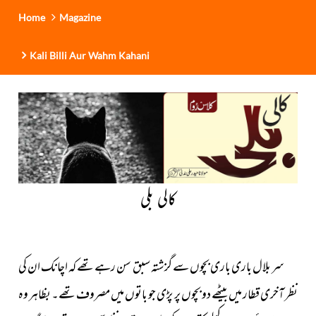
Home
Magazine
Kali Billi Aur Wahm Kahani
کالی بلی
سر بلال باری باری بچوں سے گزشتہ سبق سن رہے تھے کہ اچانک ان کی
نظر آخری قطار میں بیٹھے دو بچوں پر پڑی جو باتوں میں مصروف تھے۔
بظاہر وہ