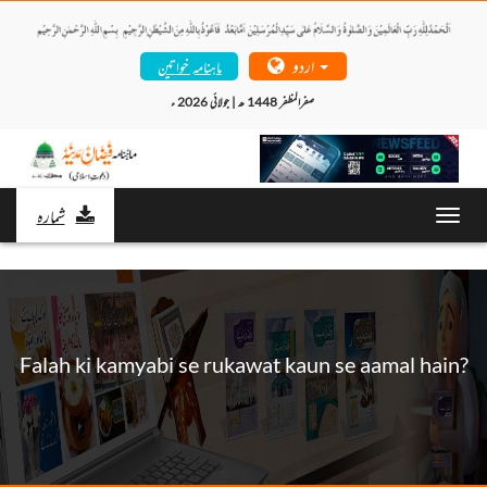
اردو
ماہنامہ خواتین
صفرالمظفر 1448 ھ | جولائی 2026 ء 
شمارہ
Toggl
navig
Falah ki kamyabi se rukawat kaun se aamal hain?