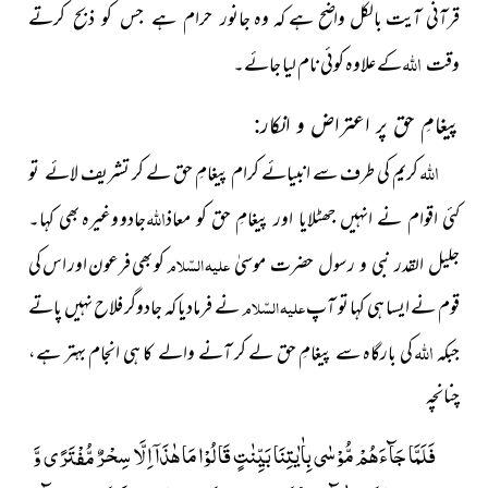
قرآنی آیت بالکل واضح ہے کہ وہ
جانور حرام ہے جس کو ذبح کرتے
اللہ
کے علاوہ کوئی نام لیا جائے۔
وقت
پیغامِ حق پر اعتراض و انکار
:
اللہ
کریم کی طرف سے انبیائے کرام پیغامِ حق لے کر تشریف
لائے تو
اللہ
جادو وغیرہ
کئی اقوام نے انہیں جھٹلایا اور پیغامِ حق کو معاذ
بھی کہا۔
علیہ السّلام
کو بھی فرعون
اور اس کی
جلیل القدر نبی و رسول حضرت موسیٰ
قوم نے ایسا ہی کہا تو آپ
علیہ السّلام
نے فرمادیا کہ جادوگر فلاح نہیں پاتے
اللہ
جبکہ
کی بارگاہ سے پیغامِ حق لے کر آنے والے کا ہی انجام بہتر ہے،
چنانچہ
فَلَمَّا جَآءَهُمْ مُّوْسٰى بِاٰیٰتِنَا بَیِّنٰتٍ قَالُوْا مَا هٰذَاۤ اِلَّا سِحْرٌ مُّفْتَرًى وَّ