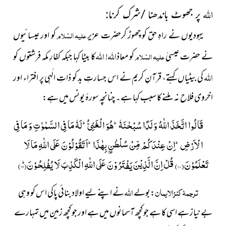
اللہ
پر جھوٹ باندھنا /شرک کرنا
:
یہودیوں نے راہِ حق کو چھوڑ کرحضرت عزیر
علیہ السّلام
کو اور عیسائیوں
اللہ
اللہ
نے حضرت عیسیٰ
علیہ السّلام
کو معاذ
!
کا بیٹا کہا جبکہ کفارِ مکہ فرشتوں کو
اللہ
کی بیٹیاں کہتے، قرآنِ کریم نے اس جسارتِ بد کو ذاتِ الٰہی پر افتراء اور
اخروی فلاح نہ ملنے کا سبب کہا ہے۔ چنانچہ سورۂ یونس میں ہے:
قَالُوا اتَّخَذَ اللّٰهُ وَلَدًا سُبْحٰنَهٗؕ-هُوَ الْغَنِیُّؕ-لَهٗ مَا فِی السَّمٰوٰتِ وَ مَا فِی
الْاَرْضِؕ-اِنْ عِنْدَكُمْ مِّنْ سُلْطٰنٍۭ بِهٰذَاؕ-اَتَقُوْلُوْنَ عَلَى اللّٰهِ مَا لَا
تَعْلَمُوْنَ(
۶۸
) قُلْ اِنَّ الَّذِیْنَ یَفْتَرُوْنَ عَلَى اللّٰهِ الْكَذِبَ لَا یُفْلِحُوْنَؕ(
۶۹
)
ترجمۂ کنزالایمان
اللہ
:بولے
نے اپنے لیے اولاد بنائی
پاکی اس کو وہی
بے نیاز ہے اسی کا ہے جو کچھ آسمانوں میں ہے اور جو کچھ زمین میں تمہارے