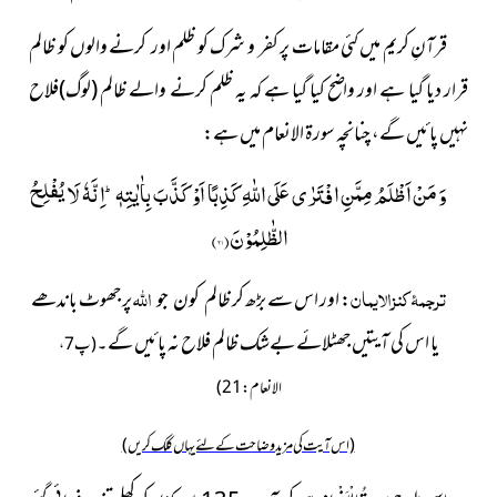
قرآنِ کریم میں کئی مقامات پر کفر و شرک کو ظلم اور کرنے والوں کو ظالم
قرار دیا گیا ہے اور واضح کیا گیا ہے کہ یہ ظلم کرنے والے ظالم
(لوگ)
فلاح
نہیں پائیں گے، چنانچہ سورۃ الانعام میں ہے:
وَ مَنْ اَظْلَمُ مِمَّنِ افْتَرٰى عَلَى اللّٰهِ كَذِبًا اَوْ كَذَّبَ بِاٰیٰتِهٖؕ-اِنَّهٗ لَا یُفْلِحُ
الظّٰلِمُوْنَ(
۲۱
)
ترجمۂ کنزالایمان
اللہ
: اور اس سے بڑھ کر
پر جھوٹ باندھے
ظالم کون جو
یا اس کی آیتیں جھٹلائے بےشک
ظالم فلاح نہ پائیں گے۔
(پ7،
الانعام:21)
(اس آیت کی مزید وضاحت کے لئے یہاں کلک کریں)