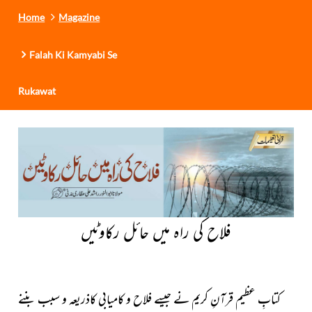
Home
Magazine
Falah Ki Kamyabi Se
Rukawat
فلاح کی راہ میں حائل رکاوٹیں
کتابِ عظیم قرآنِ کریم نے جیسے فلاح و کامیابی کاذریعہ و سبب بننے