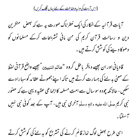
(اس آیت کی مزید وضاحت کے لئے یہاں کلک کریں)
آیاتِ قرآنیہ کے انکار کی ایک خطرناک صورت یہ ہے کہ
بعض منکرینِ
مسلمانوں کو
دین و رسالت قرآنِ کریم کی من مانی تشریحات کرکے
دھوکا دینے کی کوشش کرتے ہیں۔
خاتم النبیین
قادیانی اور ان جیسے
“ جیسے واضح قرآنی لفظ
دیگر باطل گروہ ”
کے معنی بدلنے
کی جسارت کرتے ہیں تاکہ اپنے جھوٹے عقائد کو سہارا دے
سکیں، حالانکہ چودہ سو سال سے امتِ مسلمہ کا اجماعی عقیدہ یہی ہے کہ حضور
نبیِ کریم
صلَّی اللہ علیہ واٰلہٖ وسلَّم
آخری نبی ہیں، آپ کے بعد کوئی نبی
نہیں
آسکتا۔
اسی طرح بعض لوگ نماز قائم کرنے کی تشریح کو بدلنے
کی کوشش کرتے