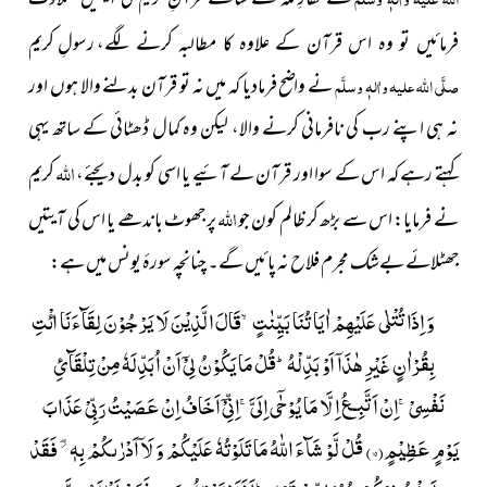
رسولِ کریم
فرمائیں تو وہ اس قرآن کے علاوہ کا مطالبہ کرنے لگے،
صلَّی اللہ علیہ واٰلہٖ وسلَّم
نے واضح فرمادیا کہ میں نہ تو قرآن بدلنے والا ہوں اور
نہ ہی اپنے رب کی نافرمانی کرنے والا، لیکن وہ کمال ڈھٹائی کے ساتھ یہی
اللہ
کہتے رہے کہ اس کے سوا اور قرآن لے آئیے یا اسی کو بدل دیجئے،
کریم
اللہ
نے فرمایا: اس سے بڑھ کر ظالم کون جو
پر جھوٹ باندھے یا اس کی آیتیں
جھٹلائے بےشک مجرم فلاح نہ پائیں گے۔ چنانچہ سورۂ یونس میں ہے:
وَ اِذَا تُتْلٰى عَلَیْهِمْ اٰیَاتُنَا بَیِّنٰتٍۙ-قَالَ الَّذِیْنَ لَا یَرْجُوْنَ لِقَآءَنَا ائْتِ
بِقُرْاٰنٍ غَیْرِ هٰذَاۤ اَوْ بَدِّلْهُؕ-قُلْ مَا یَكُوْنُ لِیْۤ اَنْ اُبَدِّلَهٗ مِنْ تِلْقَآئِ
نَفْسِیْۚ-اِنْ اَتَّبِـعُ اِلَّا مَا یُوْحٰۤى اِلَیَّۚ-اِنِّیْۤ اَخَافُ اِنْ عَصَیْتُ رَبِّیْ عَذَابَ
یَوْمٍ عَظِیْمٍ(
۱۵
) قُلْ لَّوْ شَآءَ اللّٰهُ مَا تَلَوْتُهٗ عَلَیْكُمْ وَ لَاۤ اَدْرٰىكُمْ بِهٖ ﳲ فَقَدْ