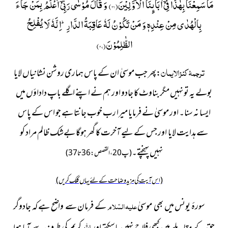
مَا سَمِعْنَا بِهٰذَا فِیْۤ اٰبَآىٕنَا الْاَوَّلِیْنَ(
۳۶
) وَ قَالَ مُوْسٰى رَبِّیْۤ اَعْلَمُ بِمَنْ جَآءَ
بِالْهُدٰى مِنْ عِنْدِهٖ وَ مَنْ تَكُوْنُ لَهٗ عَاقِبَةُ الدَّارِؕ-اِنَّهٗ لَا یُفْلِحُ
الظّٰلِمُوْنَ(
۳۷
)
ترجمۂ کنزالایمان
:پھر جب موسیٰ ان کے پاس ہماری روشن نشانیاں لایا
بولے یہ تو نہیں مگر بناوٹ کا جادو اور ہم نے اپنے اگلے باپ داداؤں میں
ایسا نہ سنا۔ اور موسیٰ نے فرمایا میرا رب خوب جانتا ہے جو اس کے پاس
سے ہدایت لایا اور جس کے لیے آخرت کا گھر ہوگا بےشک ظالم مراد کو
نہیں پہنچتے۔
(پ20، القصص:36تا37)
(اس آیت کی مزید وضاحت کے لئے یہاں کلک کریں)
سورۂ یونس میں بھی موسیٰ
علیہ السّلام
کے فرمان سے واضح ہے کہ جادوگر
اللہ