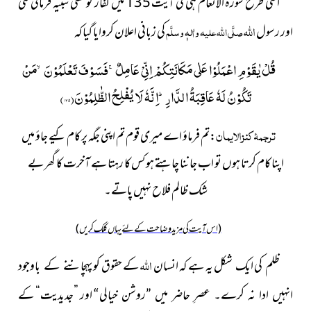
اسی طرح سورۃُ الْاَنْعام ہی کی آیت 135 میں کفار کو کھلی تنبیہ فرمائی گئی
اللہ
اور رسول
صلَّی اللہ علیہ واٰلہٖ وسلَّم
کی زبانی اعلان کروایا گیا کہ
قُلْ یٰقَوْمِ اعْمَلُوْا عَلٰى مَكَانَتِكُمْ اِنِّیْ عَامِلٌۚ-فَسَوْفَ تَعْلَمُوْنَۙ-مَنْ
تَكُوْنُ لَهٗ عَاقِبَةُ الدَّارِؕ-اِنَّهٗ لَا یُفْلِحُ الظّٰلِمُوْنَ(
۱۳۵
)
ترجمۂ کنزالایمان
:تم فرماؤ اے میری قوم تم اپنی جگہ پر کام کیے جاؤ میں
اپنا کام کرتا ہوں تو اب جاننا چاہتے ہو کس کا رہتا ہے آخرت کا گھر بے
شک ظالم فلاح نہیں پاتے۔
(اس آیت کی مزید وضاحت کے لئے یہاں کلک کریں)
اللہ
ظلم کی ایک شکل یہ ہے کہ انسان
کے حقوق کو
پہچاننے کے باوجود
اور ”جدیدیت“ کے
انہیں ادا نہ کرے۔ عصرِ حاضر میں ”روشن خیالی“