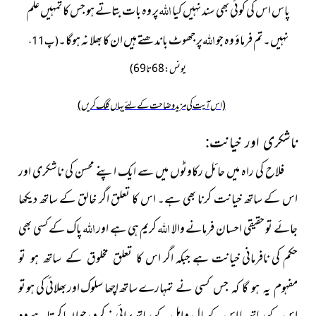
اللہ
پاس اس کی کوئی بھی سند نہیں کیا
پر وہ بات بتاتے ہو جس کا تمہیں علم
اللہ
نہیں۔ تم فرماؤ وہ جو
پر جھوٹ باندھتے ہیں ان کا بھلا نہ ہوگا۔
(پ11،
یونس:68تا69)
(اس آیت کی مزید وضاحت کے لئے یہاں کلک کریں)
ناشکری اور خیانت
:
فلاح کی راہ میں حائل رکاوٹوں میں سے ایک اپنے محسن کی ناشکری اور
اس کے ساتھ خیانت کرنا بھی ہے۔ اس کا تعلق اگر خالق کے ساتھ دیکھا
اللہ
اللہ
جائے تو حقیقی احسان فرمانے والا
کریم ہی ہے اور
پاک کے کسی بھی
حکم کی نافرمانی خیانت ہے جبکہ اگر اس
کا تعلق مخلوق کے ساتھ ہو تو
ساتھ اچھا سلوک اور بھلائی کی ہو تو
مفہوم یہ ہو گا کہ جس کسی نے تمہارے