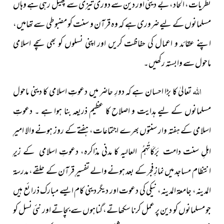
نظریات، الحاد، بے دینی اور دین سے دوری تیزی سے پھیل رہی ہے وہاں
مسلمانوں کے لیے ضروری ہے کہ وہ قرآن و سنت کو مضبوطی سے تھامیں،
اپنے عقائد و اعمال کی حفاظت کریں اور اپنی نسلوں کو بھی سچے اسلامی
ماحول سے وابستہ رکھیں۔
اللہ
تعالیٰ کا بڑا احسان ہے کہ دورِ حاضر میں دعوتِ اسلامی کا دینی ماحول
مسلمانوں کے لیے ہدایت و اصلاح کا عظیم ذریعہ بنا ہوا ہے ۔ دعوتِ
اسلامی کے ہفتہ وار سنتوں بھرے اجتماعات، ہفتے کے روز ہونے والا امیرِ
اہلِ سنت
کا مدنی مذاکرہ، دعوتِ اسلامی کے زیرِ
دامت بَرَکَاتُہمُ العالیہ
انتظام مساجد میں نمازِ فجر کے بعد ہونے والے تفسیرِ قرآن کے حلقے، مدرسۃ
المدینہ، جامعۃ المدینہ، نیکی کی دعوت اور دیگر دینی کام ایسے مبارک ذرائع ہیں
جو مسلمانوں کو دین پر عمل کرنا سکھاتے، گناہوں سے بچاتے اور نئی نسل کو