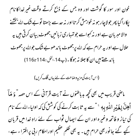
غیر خدا کا نام
خون اور سور کا گوشت اور وہ جس کے ذبح کرتے وقت
اللہ
پکارا گیا پھر جو لاچار ہو نہ خواہش کرتا اور نہ حد سے بڑھتا تو بےشک
بخشنے
والا مہربان ہے اور نہ کہو اسے جو تمہاری زبانیں جھوٹ بیان کرتی ہیں یہ
اللہ
اللہ
حلال ہے اور یہ حرام ہے کہ
پر جھوٹ باندھو بےشک جو
پر جھوٹ
باندھتے ہیں ان کا بھلا نہ ہوگا۔
(پ14، النحل:114تا116)
(اس آیت کی مزید وضاحت کے لئے یہاں کلک کریں)
وَ مَاۤ
ماضی قریب میں بھی کچھ بدباطنوں نے آیتِ قرآنی کے اس حصہ”
اُهِلَّ لِغَیْرِ اللّٰهِ بِهٖۚ-
اللہ
“ سے یہ ثابت کرنے کی کوشش کی کہ اولیاء
کے نام
کی نیاز و فاتحہ وغیرہ اور ان کے ایصالِ ثواب کے لئے راہِ خدا میں قربان
کیے گئے جانور بھی حرام ہیں۔ یہ بھی ظلمِ عظیم اور احکامِ ربی پر افترا ء ہے،