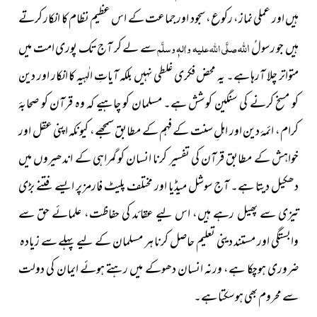
ہیں اور عملی نماز، رکوع، سجود اور جماعت کے اس عظیم نظام کا انکار کرتے
اللہ
ہیں جو رسولُ
صلَّی اللہ علیہ واٰلہٖ وسلَّم
سے لے کر آج تک پوری امت میں
متواتر چلا آرہا ہے۔ یہ محض فکری غلطی نہیں بلکہ آیاتِ الٰہیہ کا انکار اور دین
کو مسخ کرنے کی سنگین کوشش ہے۔ مسلمان کو چاہیے کہ وہ قرآن کو صحابۂ
کرام، ائمۂ دین اور اہلِ سنت کے فہم کے مطابق سمجھے، کیونکہ اپنی عقل اور
خواہش کے مطابق قرآن کی تفسیر کرنا انسان کو گمراہی کے اندھیروں میں
دھکیل دیتا ہے۔ آج سوشل میڈیا اور مختلف پلیٹ فارمز پر ایسے فتنے بڑی
تیزی سے پھیل رہے ہیں، اس لیے عقائد کی حفاظت، علمائے حق سے
وابستگی اور مستند دینی تعلیم حاصل کرنا ہر مسلمان کے لیے پہلے سے زیادہ
ضروری ہوچکا ہے، ورنہ انسان دھوکے میں رہتے ہوئے ایمان کی دولت
سے محروم بھی ہوسکتا ہے۔