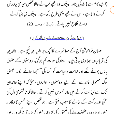
اللہ
(ایسے کام سے)
کی پناہ۔ بیشک وہ مجھے خریدنے والا شخص میری پرورش
کرنے والا ہے، اس نے مجھے اچھی طرح رکھا ہے۔ بیشک زیادتی کرنے
والے فلاح نہیں پاتے۔
(پ12،یوسف:23)
(اس آیت کی مزید وضاحت کے لئے یہاں کلک کریں)
احسان فراموشی آج کے معاشرے کا ایک بڑا المیہ بن چکی ہے۔ والدین
کی قربانیاں بھلا دی جاتی ہیں، استاد کی عزت کم ہوگئی، دوستوں کے حقوق
پامال ہونے لگے اور امانت و دیانت کو ”سادگی“
سمجھا جانے لگا۔ بعض
حتیٰ کہ اپنے خاندان
لوگ معمولی فائدے کے لیے دوستوں، اداروں،
تک سے خیانت کرنے میں عار محسوس نہیں کرتے۔ حالانکہ ناشکری دل کی
سختی اور برکت کے خاتمے کا سبب بنتی ہے۔ جو شخص اپنے محسن کا وفادار
اللہ
نہیں ہوتا وہ درحقیقت
کی نعمتوں کی بھی قدر نہیں کرتا۔ آج گھروں میں