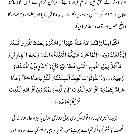
اور دیگر كے حق میں حرام قرار دیتے، قرآنِ کریم
نے اس خودساختہ
اللہ
کی ذات پر جھوٹ باندھنا قرار
دیا اور حلت وحرمت کا
حلال و حرام کو
واضح اصول اور قاعدہ عطا فرمادیا کہ
فَكُلُوْا مِمَّا رَزَقَكُمُ اللّٰهُ حَلٰلًا طَیِّبًا۪-وَّ اشْكُرُوْا نِعْمَتَ اللّٰهِ اِنْ كُنْتُمْ
اِیَّاهُ تَعْبُدُوْنَ(
۱۱۴
) اِنَّمَا حَرَّمَ عَلَیْكُمُ الْمَیْتَةَ وَ الدَّمَ وَ لَحْمَ الْخِنْزِیْرِ وَ
مَاۤ اُهِلَّ لِغَیْرِ اللّٰهِ بِهٖۚ-فَمَنِ اضْطُرَّ غَیْرَ بَاغٍ وَّ لَا عَادٍ فَاِنَّ اللّٰهَ غَفُوْرٌ
رَّحِیْمٌ(
۱۱۵
) وَ لَا تَقُوْلُوْا لِمَا تَصِفُ اَلْسِنَتُكُمُ الْكَذِبَ هٰذَا حَلٰلٌ وَّ هٰذَا
حَرَامٌ لِّتَفْتَرُوْا عَلَى اللّٰهِ الْكَذِبَؕ-اِنَّ الَّذِیْنَ یَفْتَرُوْنَ عَلَى اللّٰهِ الْكَذِبَ
لَا یُفْلِحُوْنَؕ(
۱۱۶
)
ترجمۂ کنزالایمان
اللہ
اللہ
:تو
کی دی ہوئی روزی حلال پاکیزہ کھاؤ اور
کی
نعمت کا شکر کرو اگر تم اسے پوجتے ہو۔ تم پر تو یہی حرام کیا
ہے مُردار اور