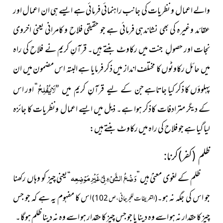
والے اعمال و نظریات کی جانب راہنمائی فرمائی ہے ایسے ہی ان اعمال اور
عقائد وغیرہ کی بھی نشاندہی فرمائی ہے جو حقیقی فلاح و کامرانی یعنی اخروی
نجات اور حصولِ جنت میں رکاوٹ بنتے ہیں۔ قرآنِ کریم نے فلاح کی راہ
میں حائل رکاوٹوں کا مختلف انداز میں ذکر فرمایا ہے البتہ اس مضمون میں ان
لَایُفْلِحُ
پہلوؤں کا ذکر کیا جاتاہے
“ اور اس
جن کے لیے قرآنِ کریم میں ”
کے دیگر مترادفات
کاذکر ہوا ہے۔ ذیل میں ایسے اعمال ونظریات کا جائزہ
لیا گیا ہے جو فلاح کی راہ میں رکاوٹ بنتے ہیں:
ظلم (کفر)کرنا
:
وَضْعُ الشَّيْءِ فِيْ غَیْرِ مَوْضِعِہ
ظلم کے لغوی معنیٰ ہیں”
“یعنی چیز کو وہاں رکھنا
جو اس کی جگہ نہ ہو۔
اس کا مفہوم یہ ہے کہ جو جس
(التعریفات للجرجانی،ص
102)
چیز کا حقدار نہ ہو اسے وہ دینا یا جو جس چیز کا حقدار ہو اسے وہ نہ دینا ظلم ہوگا۔