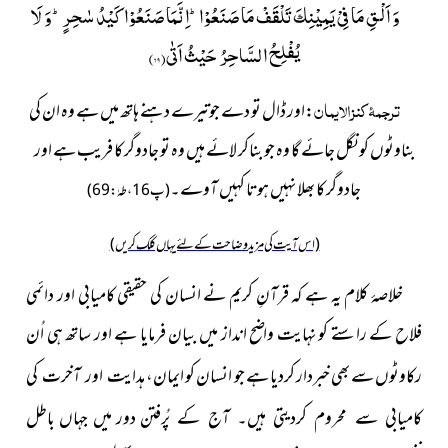
وَ اَلْقِ مَا فِیْ یَمِیْنِكَ تَلْقَفْ مَا صَنَعُوْاؕ-اِنَّمَا صَنَعُوْا كَیْدُ سٰحِرٍؕ-وَ لَا
یُفْلِحُ السَّاحِرُ حَیْثُ اَتٰى(
۶۹
)
ترجمۂ کنزالایمان
:اور ڈال تو دے جوتیرے دہنے ہاتھ میں ہے وہ ان کی
بناوٹوں کو نگل جائے گا وہ جو بناکر لائے ہیں وہ تو جادوگر کا فریب ہے اور
جادوگر کا بھلا نہیں ہوتا کہیں آوے۔
(پ16، طہٰ:69)
(اس آیت کی مزید وضاحت کے لئے یہاں کلک کریں)
خلاصۂ کلام یہ ہے کہ قرآنِ کریم نے انسان کی حقیقی کامیابی اور دائمی
فلاح کے راستے کو نہایت واضح انداز میں بیان فرمایا ہے اور ساتھ ہی اُن
رکاوٹوں سے بھی خبردار کردیا ہے جو انسان کو ایمان،
ہدایت اور آخرت کی
دور میں جہاں باطل
کامیابی سے محروم کردیتی ہیں۔ آج کے پُرفتن