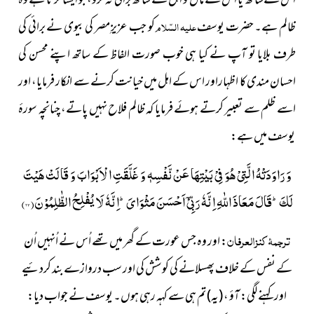
اس کےساتھ یا اس کے مال و اہل کے ساتھ برائی نہ کرو، جو ایسا کرتا ہے وہ
ظالم ہے۔ حضرت یوسف
علیہ السّلام
کو جب عزیزِ مصر کی بیوی نے برائی کی
طرف بلایا تو آپ نے کیا ہی خوب صورت الفاظ کے ساتھ اپنے محسن کی
احسان مندی کا اظہاراور اس کے اہل میں خیانت کرنے سے انکار فرمایا، اور
اسے ظلم سے تعبیر کرتے ہوئے فرمایا کہ ظالم فلاح نہیں پاتے، چنانچہ سورۂ
یوسف میں ہے:
وَ رَاوَدَتْهُ الَّتِیْ هُوَ فِیْ بَیْتِهَا عَنْ نَّفْسِهٖ وَ غَلَّقَتِ الْاَبْوَابَ وَ قَالَتْ هَیْتَ
لَكَؕ-قَالَ مَعَاذَ اللّٰهِ اِنَّهٗ رَبِّیْۤ اَحْسَنَ مَثْوَایَؕ-اِنَّهٗ لَا یُفْلِحُ الظّٰلِمُوْنَ(
۲۳
)
ترجمۂ کنزالعرفان
:
اور وہ جس عورت
کے گھر میں تھے اُس نے اُنہیں اُن
کے نفس کے خلاف پھسلانے کی کوشش کی اور سب دروازے بند کردئیے
اور کہنے لگی: آؤ ، (یہ) تم ہی سے کہہ رہی ہوں۔ یوسف نے جواب دیا: