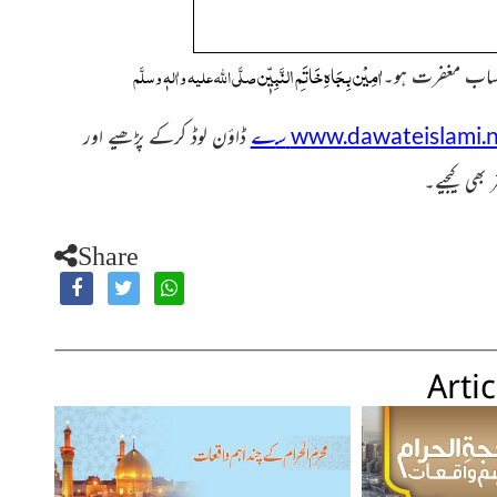
اٰمِیْن بِجَاہِ خَاتَمِ النَّبِیّٖن
صلَّی اللہ علیہ واٰلہٖ وسلَّم
حساب مغفرت ہو۔
www.dawateislami.n
س
ے
ڈاؤن لوڈ کرکے پڑھیے اور
بھی کیجیے
۔
Share
Artic