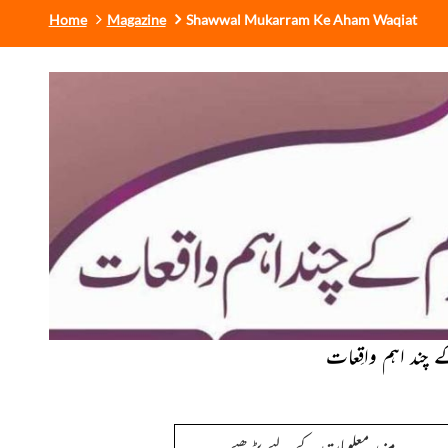
Home
Magazine
Shawwal Mukarram Ke Aham Waqiat
کے چند اہم واقِعات
مزید معلومات کے لیے پڑھیے