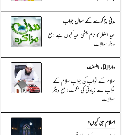
مدنی مذاکرے کے سوال جواب
عید الفطر کا نام میٹھی عید کیوں ہے ؟مع
دیگر سوالات
دارالافتاء اہلسنت
سلام کے ثواب کی جوابِ سلام کے
ثواب سے زیادتی کی حکمت؟ مع دیگر
سوالات
اسلام ہی کیوں؟