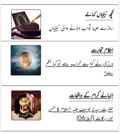
کچھ نیکیاں کمالے
روزے جیسا ثواب دلانے والی نیکیاں
احکام تجارت
درزی نے کپڑے خراب سیے تو کیا حکم
ہے؟
انبیائے کرام کے واقعات
حضرت سیدنا یوسف علیہ السلام کا حسن
اور برکات (قسط:06)