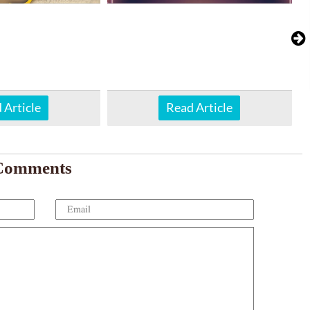
 Article
Read Article
Comments