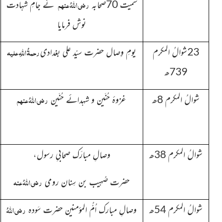
رضی اللہُ عنہم
سمیت 70صحابہ
نے جامِ شہادت
نوش فرمایا
رحمۃُ اللہِ علیہ
23شوالُ المکرم
یومِ وِصال حضرت سیّد علی بغدادی
739ھ
رضی اللہُ عنہم
شوالُ المکرم 8ھ
غزوۂ حُنَین و شہدائے حُنَین
شوالُ المکرم 38ھ
وصالِ مبارَک صحابیِ رسول،
رضی اللہُ عنہ
حضرت صُہیب بن سِنان رومی
رضی اللہُ
شوالُ المکرم 54ھ
وصالِ مبارک اُمُّ المؤمنین حضرت سَودہ