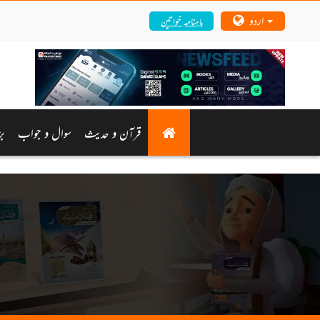
اردو
ماہنامہ خواتین
قرآن و حدیث
سوال و جواب
بز