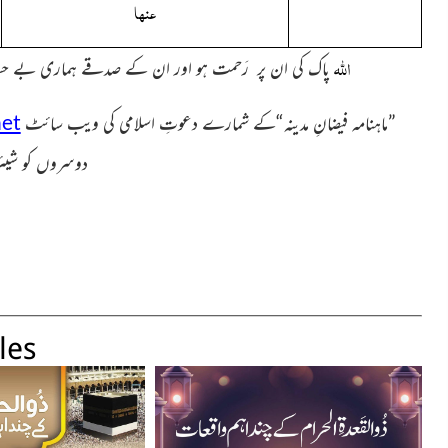
عنہا
اللہ
پاک کی ان پر رَحمت ہو اور ان کے صدقے ہماری بے 
”ماہنامہ فیضانِ مدینہ“کے شمارے دعوتِ اسلامی کی ویب سائٹ
et
دوسروں کو شیئر 
les