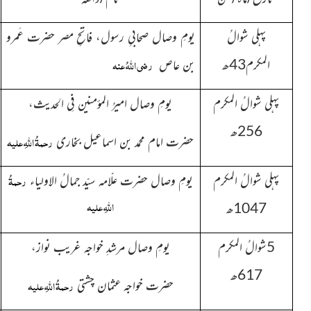
پہلی شوالُ
یومِ وصال صحابیِ رسول، فاتحِ مصر حضرت عَمرو
رضی اللہُ عنہ
المکرم43ھ
بن عاص
پہلی شوالُ المکرم
یومِ وصال امیرُ المؤمنین فِی الحدیث،
256ھ
رحمۃُ اللہِ علیہ
حضرت امام محمد بن اسماعیل بخاری
رحمۃُ
پہلی شوالُ المکرم
یومِ وصال حضرت علّامہ سیّد جمالُ الاولیاء
اللہِ علیہ
1047ھ
5شوالُ المکرم
یومِ وصال مرشدِ خواجہ غریب نواز،
617ھ
رحمۃُ اللہِ علیہ
حضرت خواجہ عثمان چشتی