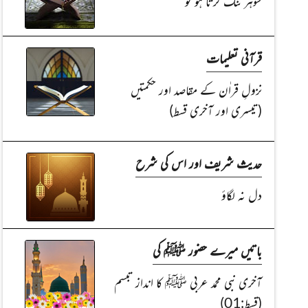
شوہر تنگ کرتا ہو تو
قرآنی تعلیمات
نزولِ قراٰن کے مقاصد اور حکمتیں
(تیسری اور آخری قسط)
حدیث شریف اور اس کی شرح
دل نہ لگاؤ
باتیں میرے حضور ﷺ کی
آخری نبی محمد عربی ﷺ کا انداز تبسم
(قسط:01)