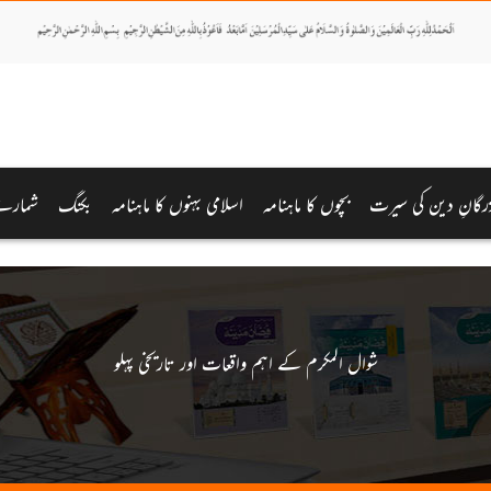
رگانِ دین کی سیرت
بچوں کا ماہنامہ
اسلامی بہنوں کا ماہنامہ
بکنگ
شمارے
شوال المکرم کے اہم واقعات اور تاریخی پہلو