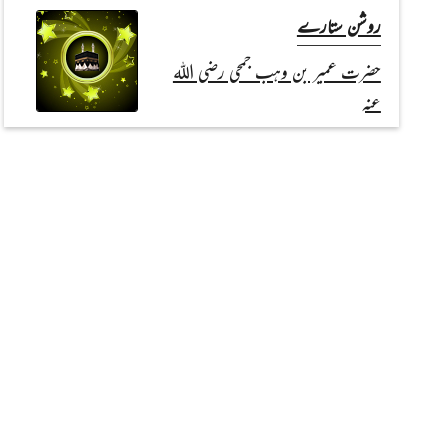
روشن ستارے
حضرت عمیر بن وہب جمحی رضی اللہ
عنہ
Read Article
Read Article
اپنے بزرگوں کو یاد رکھئے
صحابہ کرام علیہم الرضوان ، اولیائے
کرام رحمہم اللہ السلام،علمائے اسلام
رحمہم اللہ السلام
تاریخ کے اوراق
جنگ بدر کا پس منظر (دوسری اور آخری
قسط)