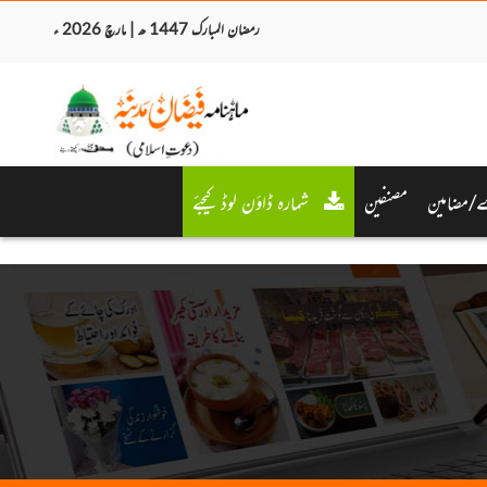
رمضان المبارک 1447 ھ | مارچ 2026 ء
/مضامین
مصنفین
شمارہ ڈاؤن لوڈ کیجئے