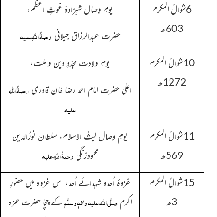
6شوالُ المکرم
یومِ وِصال شہزادۂ غوثِ اعظم،
603ھ
رحمۃُ اللہِ علیہ
حضرت عبدالرزاق جیلانی
10شوالُ المکرم
یومِ ولادت مجدّدِ دین و ملت،
1272ھ
رحمۃُ اللہِ
اعلیٰ حضرت امام احمد رضا خان قادری
علیہ
11شوالُ المکرم
یومِ وِصال لیثُ الاسلام، سلطان نورُالدین
رحمۃُ اللہِ علیہ
569ھ
محمودزنگی
15شوالُ المکرم
غزوۂ اُحدو شہدائے اُحد، اس غزوہ میں حضورِ
صلَّی اللہ علیہ واٰلہٖ وسلَّم
3ھ
اکرم
کے چچا حضرت حمزہ