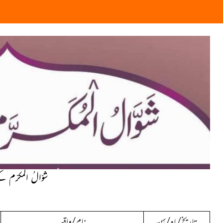
شوّالُ المکرّم 
تاریخ/ماہ/سِن
نام/واقعہ