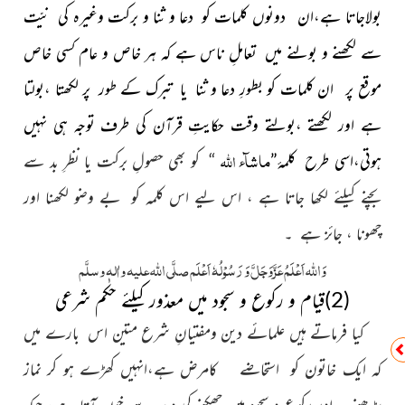
بولاجاتا ہے،ان دونوں کلمات کو دعا و ثنا و برکت وغیرہ کی نیّت
سے لکھنے و بولنے میں تعاملِ ناس ہے کہ ہر خاص و عام کسی خاص
موقع
پر ان کلمات کو بطورِ دعا و ثنا یا تبرک کے طور پر لکھتا ،بولتا
ہے اور لکھتے ،بولتے وقت حکایتِ قرآن کی طرف توجہ ہی نہیں
ماشآء اللہ
ہوتی،اسی طرح کلمۂ”
“ کو بھی حصولِ برکت یا نظرِ بد سے
بچنے کیلئے لکھا جاتا ہے ، اس لیے اس کلمہ کو بے وضو لکھنا اور
چھونا ، جائز ہے ۔
وَاللہ اَعْلَمُ عَزَّوَجَلَّ وَ رَسُوْلُہٗ اَعْلَم صلَّی اللہ علیہ واٰلہٖ وسلَّم
(2)قیام و رکوع و سجود میں معذور کیلئے حکم شرعی
کیا فرماتے ہیں علمائے دین ومفتیانِ شرع متین اس بارے میں
کہ ایک خاتون کو استحاضے کامرض ہے،انہیں کھڑے ہو کر نماز
پڑھنے اور رکوع و سجود میں جھکنے کی وجہ سے خون آتا ہے، جبکہ