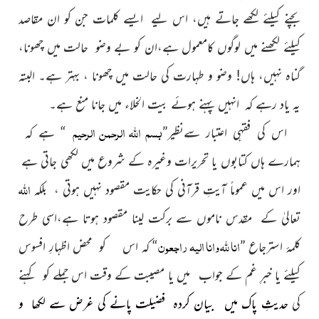
بچنے کیلئے لکھے جاتے ہیں، اس لیے ایسے کلمات جن کو ان مقاصد
کیلئے لکھنے میں لوگوں کامعمول ہے،ان کو بے وضو حالت میں چھونا،
گناہ نہیں، ہاں! وضو و طہارت کی حالت میں چھونا ، بہتر ہے۔ البتہ
یہ یاد رہے کہ انہیں پہنے ہوئے بیت الخلاء میں جانا منع ہے۔
بسم اللہ الرحمن الرحیم
اس کی فقہی اعتبار سےنظیر”
“ ہے کہ
ہمارے ہاں کتابوں یا تحریرات وغیرہ کے شروع میں لکھی جاتی ہے
اللہ
اور اس میں عموماً آیتِ قرآنی کی حکایت مقصود نہیں ہوتی ، بلکہ
تعالیٰ کے مقدس ناموں سے برکت لینا مقصود ہوتا ہے،اسی طرح
انا للہ وانا الیہ راجعون
کلمۂ استرجاع ”
“ کہ اس کو محض اظہارِ افسوس
کیلئے یا خبرِ غم کے جواب میں یا مصیبت کے وقت
اس جملے کو کہنے
کی
حدیثِ پاک میں بیان کردہ فضیلت پانے کی غرض سے لکھا و