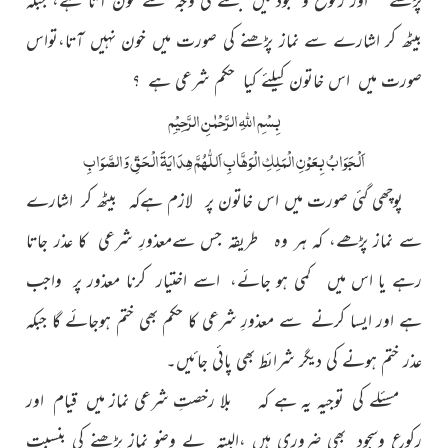
بیٹھ کر اشارے سے نماز پڑھنے کی صورت میں خون نہیں آتا،تواس
صورت میں اس خاتون کیلئے کیا حکم شرعی ہے ؟
بِسْمِ اللّٰہِ الرَّحْمٰنِ الرَّحِیْمِ
اَلْجَوَابُ بِعَوْنِ الْمَلِکِ الْوَھَّابِ اَللّٰھُمَّ ھِدَایَۃَ الْحَقِّ وَالصَّوَابِ
پوچھی گئی صورت میں اس خاتون پر لازم ہےکہ بیٹھ کر اشارے
سے نماز پڑھے، کہ ہر وہ طریقہ جس سےمعذورِ شرعی کا عذر جاتا
رہے یا اس میں کمی ہو جائے، اسے اختیار کرنا معذور پر واجب
ہے اور ایسا کرنے سے معذورِ شرعی کا حکم بھی ختم ہوجائے گا جبکہ
عذر ختم ہونے کی دیگر شرائط بھی پائی جائیں۔
مسئلے کی توجیہ یہ ہے کہ بلا رخصتِ شرعی نماز میں قیام اور
رکوع وسجود بھی ضروری ہیں ،البتہ بے وضو نماز پڑھنے کی بنسبت