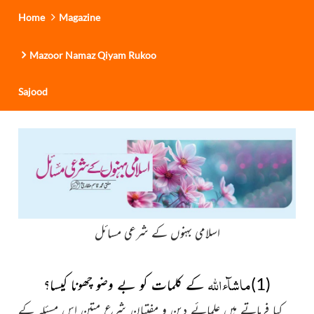
Home
Magazine
Mazoor Namaz Qiyam Rukoo
Sajood
اسلامی بہنوں کے شرعی مسائل
ماشآء اللہ
(1)
کے کلمات کو بے وضو چھونا کیسا؟
کیا فرماتے ہیں علمائے دین و مفتیانِ شرع متین اس مسئلہ کے