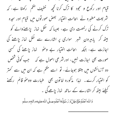
قیام اور رکوع و سجود کا ترک کرنا کچھ خفیف حکم رکھتا ہے، کہ
شریعت
مطہرہ نے بحالت ِ اختیار بعض صورتوں میں قیام اور سجدہ
ترک کرنے کی رخصت دی ہے، جیسا کہ نفل نماز پڑھنےوالے کو
بیٹھ کر
یابیرون ِ شہر سواری پر اشارے سے نفل نماز پڑھنے کی
اجازت ہے،
جبکہ بحالتِ اختیار بے وضو نماز پڑھنے کی کسی
صورت بھی اجازت نہیں، اورشرعی اصول ہے کہ جب کوئی شخص
دو آزمائشوں میں مبتلا ہوجائے، تو اسے حکم ہے کہ ان میں سے کمتر
کو اختیار کرے۔ لہٰذا مذکورہ خاتون بھی طہارت ووضو قائم رکھنے
کیلئے بیٹھ کر اشارے کے ساتھ نماز پڑھےگی ۔
وَاللہ اَعْلَمُ عَزَّوَجَلَّ وَ رَسُوْلُہٗ اَعْلَم صلَّی اللہ علیہ واٰلہٖ وسلَّم
ــــــــــــــــــــــــــــــــــــــــــــــــــــــــــــــــــــــــــــــ