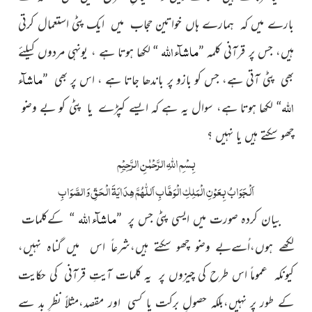
بارے میں کہ ہمارے ہاں خواتین حجاب میں ایک پٹی استعمال کرتی
ماشآء اللہ
ہیں، جس پر قرآنی کلمہ ”
“ لکھا ہوتا ہے ، یونہی مردوں کیلئے
ماشآء
بھی پٹی آتی ہے، جس کو بازو پر باندھا جاتا ہے ، اس پر بھی ”
اللہ
“
لکھا ہوتا ہے، سوال یہ ہے کہ ایسے کپڑے یا پٹی کو بے وضو
چھو سکتے ہیں یا نہیں ؟
بِسْمِ اللّٰہِ الرَّحْمٰنِ الرَّحِیْمِ
اَلْجَوَابُ بِعَوْنِ الْمَلِکِ الْوَھَّابِ اَللّٰھُمَّ ھِدَایَۃَ الْحَقِّ وَالصَّوَابِ
ماشآء اللہ
بیان کردہ صورت میں ایسی پٹی جس پر ”
“ کےکلمات
لکھے ہوں،اُسےبے وضو چھو سکتے ہیں،شرعاً اس میں گناہ نہیں،
کیونکہ عموماً اس طرح کی چیزوں پر یہ کلمات آیتِ قرآنی کی حکایت
کے طور پر نہیں،بلکہ حصولِ برکت یا کسی اور مقصد،مثلاً نظرِ بد سے