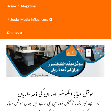
Home
Magazine
Social Media Influencers Ki
Zimmedari
سوشل میڈیا انفلوئنسر اور ان کی ذمہ داریاں
ہم ایسے تیز رفتار ڈیجیٹل دَور میں جی رہے ہیں جہاں سوشل
میڈیا