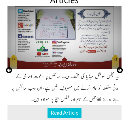
Articles
یہ مجلس سوشل میڈیا کی مختلف ویب سائٹس پر دعوتِ اسلامی کے
مدنی مقصد کو عام کرنے میں مصروفِ عمل ہے، ان ویب سائٹس پر
بنے ہوئے اکاؤنٹس کے نام اور لنکس پیج پر موجود ہیں۔
Read Article