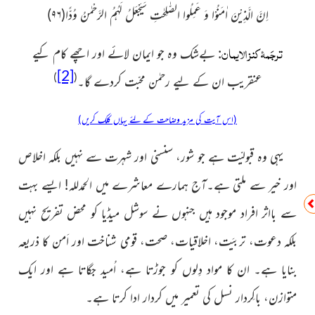
اِنَّ الَّذِیْنَ اٰمَنُوْا وَ عَمِلُوا الصّٰلِحٰتِ سَیَجْعَلُ لَهُمُ الرَّحْمٰنُ وُدًّا(
۹۶
)
ترجَمۂ کنز الایمان
: بےشک وہ جو ایمان لائے اور اچھے کام کیے
[2]
)
(
عنقریب ان کے لیے رحمٰن محبّت کردے گا۔
(اس آیت کی مزید وضاحت کے لئے یہاں کلک کریں)
یہی وہ قبولیّت ہے جو شور، سنسنی اور شہرت سے نہیں بلکہ
اخلاص
اور خیر سے ملتی ہے۔آج ہمارے معاشرے میں الحمدللہ!
ایسے بہت
سے بااثر افراد موجود ہیں جنہوں نے سوشل میڈیا کو محض تفریح نہیں
بلکہ دعوت، تربیَت، اخلاقیات، صحت، قومی شناخت اور اَمن کا ذریعہ
بنایا ہے۔ ان کا مواد دِلوں کو جوڑتا ہے، اُمید جگاتا ہے اور ایک
متوازن، باکِردار نسل کی تعمیر میں کردار ادا کرتا ہے۔