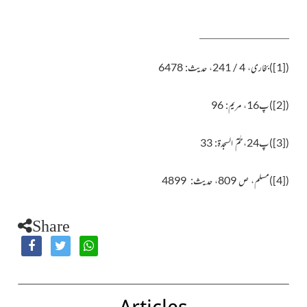
(
[1]
)
بخاری، 4 / 241، حدیث: 6478
(
[2]
)
پ16، مریم: 96
(
[3]
)
پ24،حٰمٓ السجدۃ: 33
(
[4]
)
مسلم، ص 809، حدیث: 4899
Share