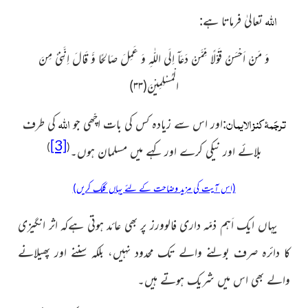
اللہ
تعالیٰ فرماتا ہے:
وَ مَنْ اَحْسَنُ قَوْلًا مِّمَّنْ دَعَاۤ اِلَى اللّٰهِ وَ عَمِلَ صَالِحًا وَّ قَالَ اِنَّنِیْ مِنَ
الْمُسْلِمِیْنَ(
۳۳
)
ترجَمۂ کنز الایمان
اللہ
:اور اس سے زیادہ کس کی بات اچّھی جو
کی طرف
[3]
)
(
بلائے
اور نیکی کرے اور کہے میں مسلمان ہوں۔
(اس آیت کی مزید وضاحت کے لئے یہاں کلک کریں)
یہاں ایک اَہم ذمّہ داری فالوورز پر بھی عائد ہوتی ہےکہ اثر انگیزی
کا دائرہ صرف بولنے والے تک محدود نہیں، بلکہ سننے اور پھیلانے
والے بھی اس میں شریک ہوتے ہیں۔