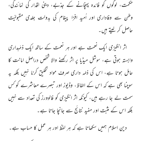
حکمت، لوگوں کو فائدہ پہنچانے کے جذبے، دینی اقدار کی نمائندگی،
وطن سے وفاداری اور اُمید افزا پیغام کی بدولت جلدی مقبولیّت
حاصل کر لیتے ہیں۔
اثر انگیزی ایک نعمت ہے اور ہر نعمت کے ساتھ ایک ذمّہ
داری
وابستہ ہوتی ہے، سوشل میڈیا پر اثر رکھنے والا شخص دراصل
امانت کا
حامل ہوتا ہے، اس کی ذمّہ داری صرف مواد تخلیق کرنا
نہیں بلکہ یہ
سوچنا بھی ہے کہ اس کے الفاظ، وِڈیوز اور تبصرے
معاشرے کو کس
سمت لے جا رہے ہیں، کیونکہ اثر انگیزی کو فالوورز کی تعداد سے نہیں
بلکہ اس کے مثبت اور مفید نتائج سے جانچا جاتا ہے۔
دینِ اسلام ہمیں سکھاتا ہے کہ ہر لفظ اور ہر عمل کا حساب ہے۔