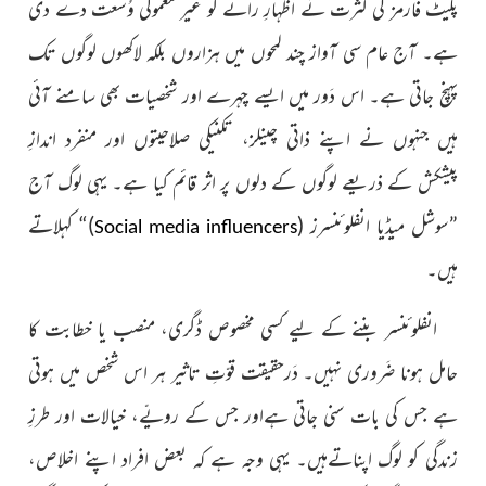
پلیٹ فارمز کی کثرت نے اظہارِ رائے کو غیر معمولی وُسعت
دے دی
ہے۔ آج عام سی آواز چند لمحوں میں ہزاروں بلکہ لاکھوں لوگوں تک
پہنچ جاتی ہے۔ اس دَور میں ایسے چہرے اور شخصیات بھی سامنے آئی
ہیں جنہوں نے اپنے ذاتی چینلز، تکنیکی صلاحیتوں اور منفرد اندازِ
پیشکش کے ذریعے لوگوں کے دلوں پر اثر قائم کیا ہے۔ یہی لوگ آج
”سوشل میڈیا انفلوئنسرز (
)“ کہلاتے
Social media influencers
ہیں۔
انفلوئنسر بننے کے لیے کسی مخصوص ڈگری، منصب یا خطابت
کا
حامل ہونا ضَروری نہیں۔ دَرحقیقت قوّتِ تاثیر ہر اس شخص میں ہوتی
ہے جس کی بات سنی جاتی ہےاور جس کے رویّے، خیالات اور طرزِ
زندگی کو لوگ اپناتےہیں۔ یہی وجہ ہے کہ بعض افراد اپنے اخلاص،