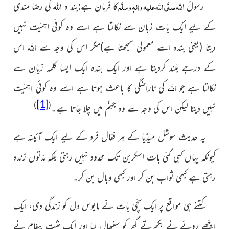
اللہ
اللہ
صلَّی اللہ علیہ واٰلہٖ وسلَّم
رسولُ
کا فرمان ہے:بند ہ
کی رضا
مندی
کے لیے ایک بات زبان سے نکالتا ہے اسے وہ کوئی اہمیّت
نہیں
اللہ
دیتا (یعنی بندہ اسے معمولی سمجھتا ہے)مگر اس کی وجہ سے
اس
کے درجے بلند کردیتا ہے اور ایک بندہ ایک ایسا کلمہ زبان سے
اللہ
نکالتا ہے جو
کی ناراضگی کا باعث ہوتا ہے اسے وہ کوئی اہمیّت
[1]
)
(
نہیں دیتا لیکن اس کی وجہ سے وہ جہنّم میں چلا جاتا ہے۔
یہ حدیث سوشل میڈیا کے ہر فعّال فرد کے لیے ایک آئینہ
ہے
کیونکہ یہاں کہی گئی بات اسکرین تک محدود نہیں رہتی بلکہ مدّتوں زندہ
رہتی ہے کبھی ثواب بن کر اور کبھی وبال بن کر۔
کتنے ہی مواقع پر ایک سچّی بات نے مایوس دل کو زندگی دی،
ایک
اچّھے رویّے نے بکھرتے گھر کو سنبھال لیا اور ایک مثبت پیغام نے