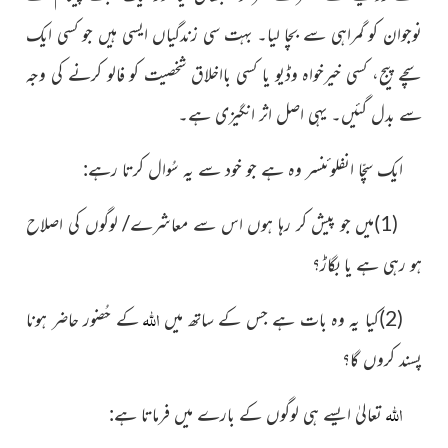
نوجوان کو گمراہی سے بچا لیا۔ بہت سی زندگیاں ایسی
ہیں جو کسی ایک
سچے پیج، کسی خیرخواہ وڈیو یا کسی بااخلاق شخصیت
کو فالو کرنے کی وجہ
سے بدل گئیں۔ یہی اصل اثر انگیزی ہے۔
ایک سچّا انفلوئنسر وہ ہے جو خود سے یہ سُوال کرتا رہے:
(1)میں جو پیش کر رہا ہوں اس سے معاشرے/ لوگوں کی اصلاح
ہو رہی ہے یا بگاڑ؟
اللہ
(2)کیا یہ وہ بات ہے جس کے ساتھ میں
کے حُضور حاضر ہونا
پسند کروں گا؟
اللہ
تعالیٰ ایسے ہی لوگوں کے بارے میں فرماتا ہے: