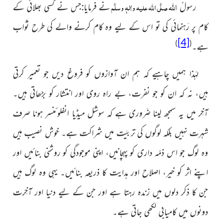
اللہ
صلَّی اللہ علیہ واٰلہٖ وسلَّم
رسولُ
نے فرمایا:جس نے کسی بھلائی کے
کام پر رَہنمائی کی تو اس کے لیے وہ کام کرنے والے کی طرح ثواب
[4]
)
(
ہے۔
لہٰذا ہمیں چاہیے کہ ہم ان آوازوں کو فروغ دیں جو تعمیر
کرتی
ہیں، نہ کہ ان کو جو نفرت، بے راہ روی اور انتشار کو بڑھاتی
ہیں۔
آخِر میں یہ سمجھ لینا ضَروری ہے کہ سوشل میڈیا انفلوئنسر
ہونا صرف
شہرت نہیں بلکہ لوگوں کی تربیَت میں شراکت ہے۔
خوش نصیب ہیں
وہ لوگ جو اس ذمّہ داری کو پہچانیں، اپنی موجودگی کو روشنی بنائیں اور
اپنے اثر کو خیر، اصلاح اور ہدایت کا ذریعہ بنائیں۔ یہی وہ لوگ ہیں
جن کا ذکر دلوں میں زندہ رہتا ہے اور جن کے لیے دنیا اور آخِرت
دونوں میں کامیابی لکھی جاتی ہے۔