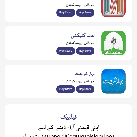
موبائل ایپلیکیشن
Play Store
App Store
نعت کلیکشن
موبائل ایپلیکیشن
Play Store
App Store
بہار شریعت
موبائل ایپلیکیشن
Play Store
App Store
فیڈبیک
اپنی قیمتی آراء دینے کے لئے
support@dawateislami.net پر ای میل