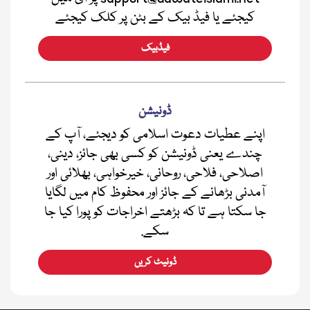
کیجئے یا فیڈ بیک کے بٹن پر کلک کیجئے
فیڈبیک
ڈونیشن
اپنے عطیات دعوت اسلامی کو دیجئے، آپ کے
چندے یعنی ڈونیشن کو کسی بھی جائز، دینی،
اصلاحی، فلاحی، روحانی، خیرخواہی، بھلائی اور
آمدنی بڑھانے کے جائز اور محفوظ کام میں لگایا
جا سکتا ہے تا کہ بڑھتے اخراجات کو پورا کیا جا
سکے.
ڈونیٹ کریں