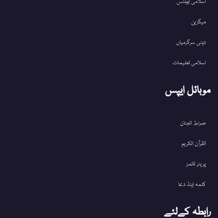
اسلامی ایونٹس
میگزین
دینی سرگرمیاں
اسلامی تعلیمات
موبائل ایپس
صراط الجنان
القرآن الکریم
پریئر ٹائمز
کلمہ اینڈ دعا
رابطہ کےلئے