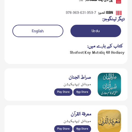
پی ڈی ایف صفحات:
30
ISBN نمبر:
978-969-631-959-7
دیگر لینگوجز:
English
Urdu
کتاب کے بارے میں:
Shafaat Kay Mutaliq 40 Hadisay
صراط الجنان
ڈاؤن لوڈ کریں
موبائل ایپلیکیشن
Play Store
App Store
معرفۃ القرآن
موبائل ایپلیکیشن
Play Store
App Store