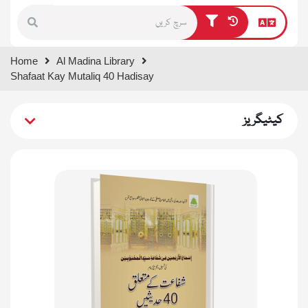
Type 1 or more characters for
Home
Al Madina Library
results.
Shafaat Kay Mutaliq 40 Hadisay
کیٹیگریز