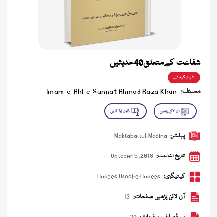
شفاعت کےمتعلق40حدیثیں
شیئر کیجئے
مصنف:
Imam-e-Ahl-e-Sunnat Ahmad Raza Khan
پبلشر:
Maktaba-tul-Madina
تاریخ اشاعت:
October 5 ,2018
کیٹیگری:
Hadees Usool-e-Hadees
آن لائن پڑھیں صفحات:
13