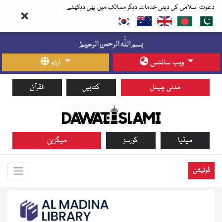
دعوت اسلامی کی دینی خدمات دیگر ممالک میں بھی دیکھئے
ویب سائٹس
اردو
مدنی چینل
کتابیں
القرآن
میڈیا
کورسز
میگزین
ڈونیشن