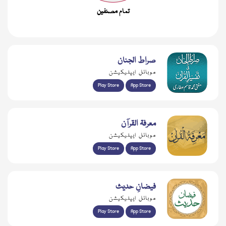
تمام مصنفین
آن لائن پڑھیں
صراط الجنان
موبائل ایپلیکیشن
Play Store
App Store
معرفۃ القرآن
موبائل ایپلیکیشن
Play Store
App Store