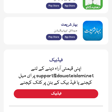
نعت کلیکشن
موبائل ایپلیکیشن
Play Store
App Store
بہار شریعت
موبائل ایپلیکیشن
Play Store
App Store
فیڈبیک
اپنی قیمتی آراء دینے کے لئے
support@dawateislami.net پر ای میل
کیجئے یا فیڈ بیک کے بٹن پر کلک کیجئے