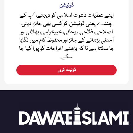
فیڈبیک
ڈونیشن
اپنے عطیات دعوت اسلامی کو دیجئے، آپ کے
چندے یعنی ڈونیشن کو کسی بھی جائز، دینی،
اصلاحی، فلاحی، روحانی، خیرخواہی، بھلائی اور
آمدنی بڑھانے کے جائز اور محفوظ کام میں لگایا
جا سکتا ہے تا کہ بڑھتے اخراجات کو پورا کیا جا
سکے.
ڈونیٹ کریں