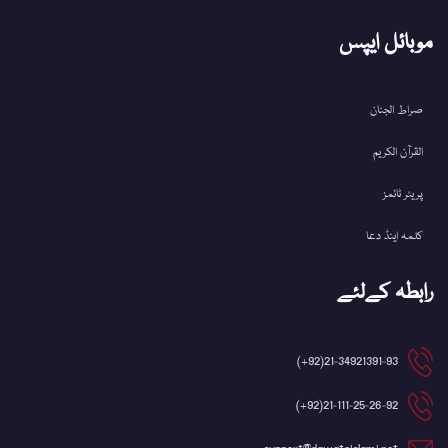
دینی سرگرمیاں
اسلامی تعلیمات
موبائل ایپس
صراط الجنان
القرآن الکریم
پریئر ٹائمز
کلمہ اینڈ دعا
رابطہ کےلئے
21-34921391-93(92+)