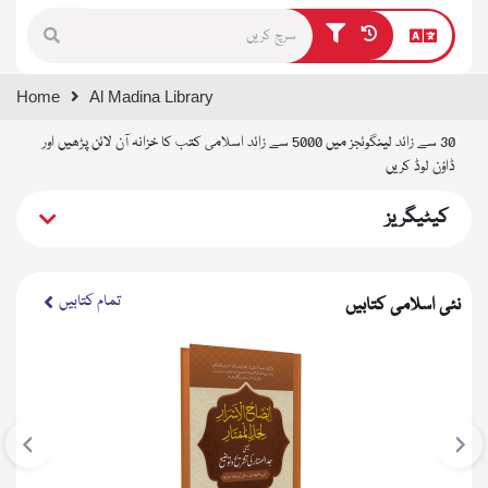
Type 1 or more characters for
Home
Al Madina Library
results.
30 سے زائد لینگوئجز میں 5000 سے زائد اسلامی کتب کا خزانہ آن لائن پڑھیں اور
ڈاؤن لوڈ کریں
کیٹیگریز
تمام کتابیں
نئی اسلامی کتابیں