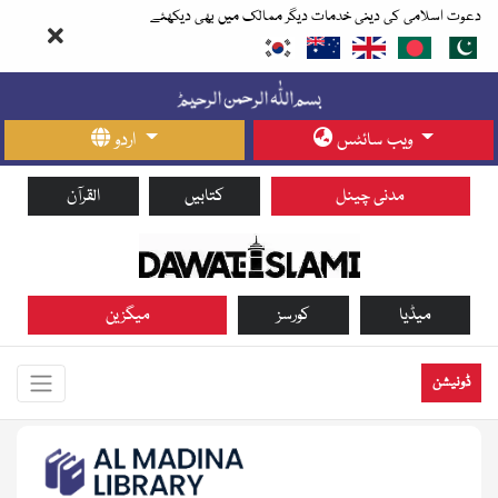
دعوت اسلامی کی دینی خدمات دیگر ممالک میں بھی دیکھئے
ویب سائٹس
اردو
مدنی چینل
کتابیں
القرآن
میڈیا
کورسز
میگزین
ڈونیشن