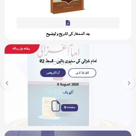
جد الممتار کی تشریح و توضیح
Previous
Nex
ہفتہ وار رسالہ