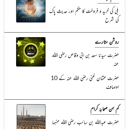
بلی کی خرید و فروخت کا حکم اور حدیث پاک
کی شرح
روشن ستارے
حضرت سیدنا سعد بن ابی وقاص رضی اللہ
عنہ
حضرت عثمان غنی رضی اللہ عنہ کے 10
اوصاف
کم سِن صحابۂ کرام
حضرت عبداللہ بن سائب رضی اللہ عنہما