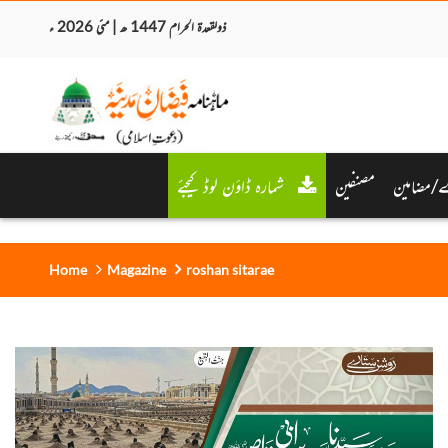
ذولقعدۃ الحرام 1447 ھ | مئی 2026 ء
/مضامین
مصنفین
شمارہ ڈاؤن لوڈ کیجئے
Home
Magazine
roshan sitarae