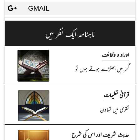
GMAIL
ماہنامہ ایک نظر میں
اوراد و وظائف
گھر میں جھگڑے ہوتے ہوں تو
قرآنی تعلیمات
تقویٰ میں تعاون
حدیث شریف اور اس کی شرح