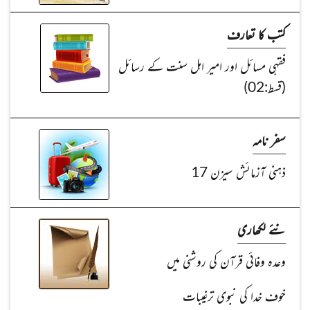
کتب کا تعارف
فقہی مسائل اور امیر اہل سنت کے رسائل
(قسط:02)
سفر نامہ
ذہنی آزمائش سیزن 17
نئے لکھاری
وعدہ وفائی قرآن کی روشنی میں
خوف خدا کی نبوی ترغیبات