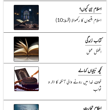
اسلام ہی کیوں؟
اسلام یتیموں کا رکھوالا (قسط:10)
کتاب زندگی
افضل عمل
کچھ نیکیاں کمالے
خوفِ خدا میں رونے والی آنکھ کا اجر و
ثواب
احکام تجارت