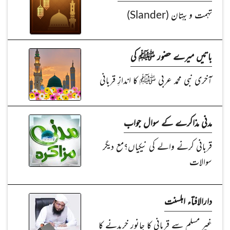
تہمت و بہتان (Slander)
باتیں میرے حضور ﷺ کی
آخری نبی محمد عربی ﷺ کا اندازِ قربانی
مدنی مذاکرے کے سوال جواب
قربانی کرنے والے کی نیکیاں؟مع دیگر
سوالات
دارالافتاء اہلسنت
غیر مسلم سے قربانی کا جانور خریدنے کا