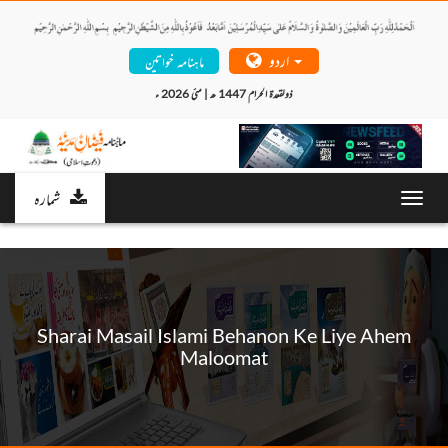
اردو
ماہنامہ خواتین
ذولقعدۃ الحرام 1447 ھ | مئی 2026 ء 
شمارہ
Toggl
navig
Sharai Masail Islami Behanon Ke Liye Ahem
Maloomat