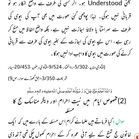
یعنی
Understood
ہو۔ اگر کسی کی طرف
سے واضح انکار ہو تو
قربانی نہیں ہوگی۔ لہٰذا پوچھی گئی صورت میں
بھی آپ کی بیوی کی
بلکہ واضح الفاظ میں منع کر
طرف سے صراحتاً یا دلالۃً اجازت نہیں ہے،
رہی ہے، اس لیےبیوی کی اجازت کے بغیربیوی کی طرف سے قربانی
کرنے کی صورت میں بیوی کا واجب ادا نہیں ہوگا۔
(فتاویٰ ہندیہ، 5/302-ردالمحتار، 9/524-فتاویٰ رضویہ،20/453-بہارِ
شریعت، 3/350-ابلق گھوڑے سوار،ص9)
وَاللہُ اَعْلَمُ عَزَّوَجَلَّ وَ رَسُوْلُہٗ اَعْلَم صلَّی اللہ علیہ واٰلہٖ وسلَّم
(2)مخصوص ایام میں نیتِ احرام اور دیگر مناسک حج کا
مسئلہ
سوال:
کیا فرماتے ہیں علمائے کرام اس مسئلہ کے بارے
میں کہ ایک
چکی تھی آٹھ ذی
خاتون حجِ تمتع کے لیے آئی عمرہ کر کے احرام کھول