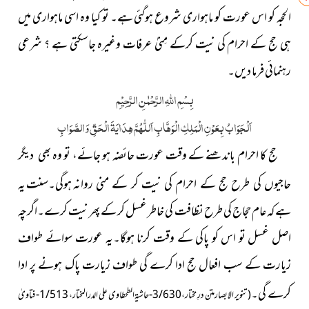
الحجہ کو اس عورت کو ماہواری شروع ہوگئی ہے۔ تو کیا وہ اسی ماہواری میں
ہی حج کے احرام کی نیت کرکے مِنیٰ عرفات وغیرہ جاسکتی ہے ؟ شرعی
رہنمائی فرما دیں۔
بِسْمِ اللّٰہِ الرَّحْمٰنِ الرَّحِیْمِ
اَلْجَوَابُ بِعَوْنِ الْمَلِکِ الْوَھَّابِ اَللّٰھُمَّ ھِدَایَۃَ الْحَقِّ وَالصَّوَابِ
حج کا احرام باندھنے کے وقت عورت حائضہ ہو جائے، تو وہ
بھی دیگر
ہوگی۔سنت یہ
حاجیوں کی طرح حج کے احرام کی نیت کر کے منی روانہ
ہے کہ عام حجاج کی طرح نظافت کی خاطر غسل کر کے پھر نیت کرے۔اگرچہ
اصل غسل تو اس کو پاکی کے وقت کرنا ہوگا۔یہ عورت سوائے طواف
زیارت کے سب افعال حج ادا کرے گی طواف زیارت پاک ہونے پر ادا
کرے
گی۔
(تنویر الابصار متن درِ مختار،3/630-حاشیۃ الطحطاوی علی الدر المختار، 1/513-
فتاویٰ