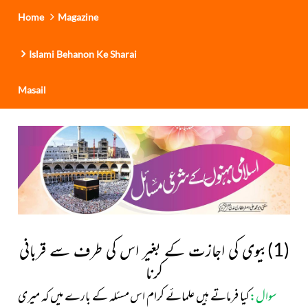
Home
Magazine
Islami Behanon Ke Sharai
Masail
(1)بیوی کی اجازت کے بغیر اس کی طرف سے قربانی
کرنا
سوال:
کیا فرماتے ہیں علمائے کرام اس مسئلہ کے بارے میں
کہ میری