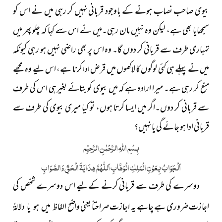
بیوی صاحب نصاب ہونے کے باوجود قربانی نہیں کر رہی میں نے اس کو
سمجھایا بھی ہے، لیکن وہ نہیں مان رہی۔میں نے اس سے کہا کہ چلو پھر میں
تمہاری طرف سے قربانی کر دوں گا۔ وہ اس پر بھی راضی نہیں ہو رہی کیونکہ
میں نے پہلے ہی کئی لوگوں کا لاکھوں میں قرض ادا کرنا ہے، اس لیے وہ مجھے
منع کر رہی ہے۔ میرا ارادہ ہے کہ میں بیوی کو بتائے بغیرہی اس کی طرف
سے قربانی کر دوں۔اگر میں ایسا کرتا ہوں، تو کیا میری بیوی کی طرف سے
قربانی ادا ہو جائے گی یا نہیں؟
بِسْمِ اللّٰہِ الرَّحْمٰنِ الرَّحِیْمِ
اَلْجَوَابُ بِعَوْنِ الْمَلِکِ الْوَھَّابِ اَللّٰھُمَّ ھِدَایَۃَ الْحَقِّ وَالصَّوَابِ
دوسرے کی طرف سے قربانی کرنے کےلیے اس دوسرے
شخص کی
اجازت ضروری ہے چاہے یہ اجازت صراحتاً یعنی واضح
الفاظ میں ہو یا دلالۃً