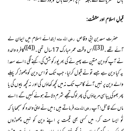
بال گھنگھریالےتھے جبکہ جسم پر بکثرت بال موجود تھے۔
قبولِ اسلام اور مشقّت:
حضرت سعدبن ابی وقاص
رضی اللہ عنہ
ابتدائے اسلام میں ایمان لے
)
[4]
(
)
[3]
(
آئے تھے۔
اس وقت عمر مبارک 17سال تھی۔
کافرہ والدہ
نے آپ کو دینِ متین سے پھیرنے کی بھرپور کوشش کی، کہنے لگی:
اے سعد!
یہ کیا دین ہے جسے تو نے قبول کرلیا، جب تک تو اس دین کو چھوڑ کر پہلے
والے دین پر نہیں آئے گا تب تک نہ میں کچھ کھاؤں گی اور نہ کچھ پیوں گی یا
پھر بھوکی پیاسی مر جاؤں گی پھر لوگ تجھے شرم دلاتے ہوئے کہیں گے: اے
ماں کے قاتل! آپ
رضی اللہ عنہ
فرماتے ہیں: میں نے اپنی والدہ کو
سمجھایا کہ
تُو ایسا مت کر، میں کسی بھی قیمت پر اپنے دین کو نہیں چھوڑوں