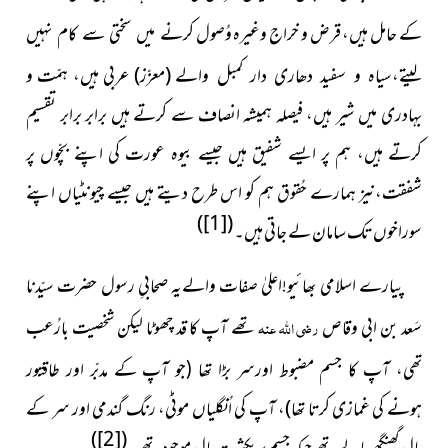
کے حامل ہیں، قرض و خراج وغیرہ وُصول
کرنے میں سختی سے کام نہیں
(معزّز) عربی ہیں، ہمّت و
لیتے،سیاہ و سفید دھاری دار کمبل والے
بہادری میں شیر ہیں، فیصلہ ہمیشہ انصاف سے کرتے ہیں برابر برابر تقسیم
کرتے ہیں، ہم پر ایسے شفیق ہیں جیسے بیوہ عورت کی اپنے بچّوں پر
شفقت،نیز ہمارے حُقوق ہم کو اس طرح دیتے ہیں جیسے چیونٹیاں اپنے
)
[1]
(
سوراخوں تک سامان لے جاتی ہیں۔
پیارے اسلامی بھائیو!اعلیٰ صفات والےیہ صحابیِ رسول حضرت
سیّدنا
سَعد بن ابی وقاص
رضی اللہ عنہ
تھے آپ کا قد چھوٹا لیکن شخصیت
بارُعب
ور
تھی، آپ کا جسم مضبوط اورسر بڑا تھا (جو آپ کے مدبّر اور طاقت
ہونے کی غمازی کرتا تھا)، آپ
کی اُنگلیاں موٹی، رنگ گندمی اور سر کے
)
[2]
(