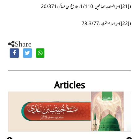
(
[21]
)
سیر السلف الصالحین، 1/110، تاریخ ابن عساکر،20/371
(
[22]
)
سیر اعلام النبلاء،3/77، 78
Share
Articles