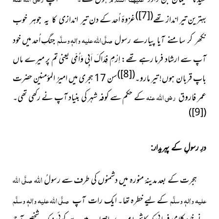
)
[7]
(
بہترین تیر انداز تھے
غزوۂ اُحد کے دن
تیر اندازی کا یہ جوہر خوب
صلَّی اللہ علیہ واٰلہٖ وسلَّم
جنگِ اُحد میں خود
نکھر کر سامنے آیا پیارے رسول
آپ سے ارشاد فرما رہے تھے: اِرْمِ فِدَاکَ اَبِی وَاُمِّی یعنی تم پر میرے ماں
)
[8]
(
باپ قربان ہوں! تیر مارو۔
سن 17 ہجری میں امیرُ المؤمنین حضرت
عمر فاروق
رضی اللہ عنہ
کے حکم سے کوفہ شہر کی بنیاد آپ نے رکھی تھی۔
)
[9]
(
درِ رسولِ کے پہریدار:
اللہ
ہجرت کے بعد
مدینۂ منورہ میں دشمنوں
کی طرف سے رسولُ
صلَّی اللہ
علیہ واٰلہٖ وسلَّم
کے لیے خطرہ تھا۔ ایک
صلَّی اللہ علیہ واٰلہٖ وسلَّم
رات آپ