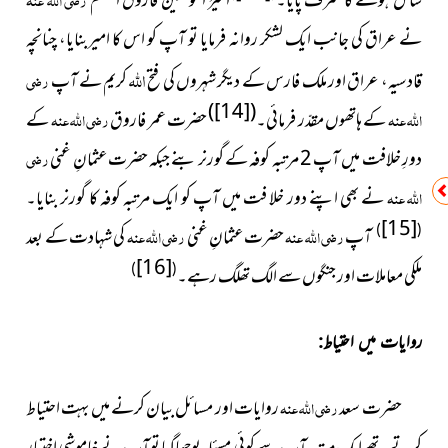
شامل ہونے کا شرف پایا۔
امیرُ المؤمنین فاروق اعظم
نے عراق کی جانب ایک لشکر روانہ فرمایا تو آپ کو اس کا امیربنایا، چنانچہ
اللہ
قادسیہ، عراق اور ملک فارس کے دیگر شہروں کی فتح
کریم نے آپ
رضی
)
[14]
(
اللہ عنہ
کے ہاتھوں مقدّر فرمائی۔
حضرت عمر فاروق
رضی اللہ عنہ
کے
دورِ خلافت میں آپ 2 مرتبہ کوفہ کے گورنر بنے جبکہ حضرت عثمانِ غنی
رضی
اللہ عنہ
نے بھی اپنے دور خلا فت میں آپ کو ایک مرتبہ کوفہ کا گورنر بنایا۔
[15]
)
(
آپ
رضی اللہ عنہ
حضرت عثمانِ غنی
رضی اللہ عنہ
کی شہادت کے بعد
[16]
)
(
ملکی معاملات اور جنگوں سے الگ تھلگ رہے۔
روایات میں احتیاط:
حضرت سعد
رضی اللہ عنہ
روایات اور مسائل بیان کرنے میں بہت احتیاط