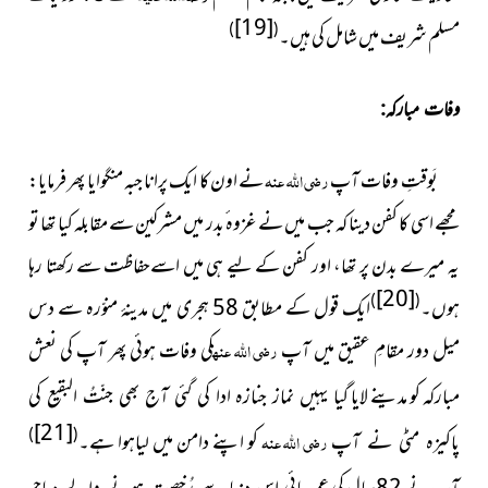
[19]
)
(
مسلم شریف میں شامل کی ہیں۔
وفات مبارکہ:
بَوقتِ وفات آپ
رضی اللہ عنہ
نے اون کا ایک پرانا
جبہ منگوایا پھر فرمایا:
مجھے اسی کا کفن دینا کہ جب میں نے غزوہ ٔبدر میں مشرکین سے مقابلہ کیا تھا تو
یہ میرے بدن پر تھا، اور کفن کے لیے ہی میں اسےحفاظت سے رکھتا رہا
[20]
)
(
ہوں۔
ایک قول کے مطابق 58 ہجری میں
مدینۂ منوّرہ سے دس
میل دور مقامِ عقیق میں آپ
رضی اللہ عنہ
کی وفات ہوئی پھر آپ کی نعش
مبارکہ کو مدینے لایا
گیا یہیں نماز جنازہ ادا کی گئی آج بھی جنّتُ البقیع کی
[21]
)
(
رضی اللہ عنہ
کو اپنے دامن میں لیاہوا ہے۔
پاکیزہ مٹی نے آپ
عمر پائی اس دنیا سے رُخصت ہونے والے مہاجر