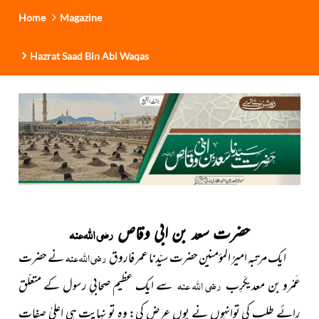
Home
Magazine
Hazrat Saad Bin Abi Waqas
حضرت سعد بن ابی وقاص
رضی اللہ عنہ
ایک مرتبہ امیرُ المؤمنین حضرت سیّدنا عمر فاروق
رضی اللہ عنہ
نے
حضرت
عَمْرو بن معدیکَرِب
رضی اللہ عنہ
سے ایک عظیم صحابیِ رسول کے متعلّق
رائے طلب کی توانہوں نے یوں عرض کی: وہ تو نہایت ہی اعلیٰ صفات