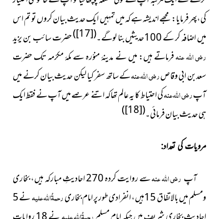
کرتے تھے ایک مرتبہ آپ سے کوئی مسئلہ پوچھاگیا توآپ نے خاموشی اختیار
کی،پھر فرمایا: مجھے اندیشہ ہے کہ میں تمہیں ایک حدیث بیان کروں تو تم اس
)
[17]
(
میں اضافہ کر کے 100حدیثیں بنا لوگے۔
حضرت سائب بن یزید
رضی اللہ عنہ
فرماتے ہیں: میں نے مدینۂ منوّرہ سے مکۂ مکرّمہ تک حضرت
سعدبن ابی وقاص
رضی اللہ عنہ
کے ساتھ سفر کیا لیکن حدیث بیان کرنے میں
آپ
رضی اللہ عنہ
کی احتیاط کا یہ عالم تھاکہ اتنے عرصے میں آپ نے فقط ایک
)
[18]
(
ہی حدیث بیان فرمائی۔
مرویات کی تعداد:
رضی اللہ عنہ
سے روایت کردہ
270 احادیثِ
مبارکہ ہیں، بخاری
آپ
ومسلم میں بالاتفاق 15ہیں، انفرادی طور پر امام بخاری
رحمۃُاللہ علیہ
نے 5
احادیث بخاری شریف میں جبکہ امام مسلم
رحمۃُاللہ علیہ
نے 18 روایات