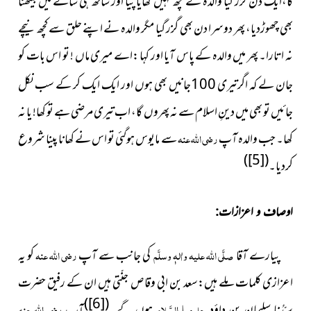
گا،ایک دن گزر گیا والدہ نے کچھ نہیں کھایا پیا اور ساتھ ہی سائے میں بیٹھنا
بھی چھوڑدیا، پھر دوسرا دن بھی گزر گیا مگر والدہ نے اپنے حلق سے کچھ نیچے
نہ اتارا۔ پھر میں والدہ کے پاس آیا اور کہا :اے میری ماں ! تو اس بات کو
جان لے کہ اگرتیری
100
جانيں بھی ہوں اور ايک ايک کر کے سب نکل
جائیں تو بھی میں دینِ اسلام سے نہ پھروں گا، اب تیری مرضی ہے تو کھا! یا نہ
کھا۔ جب والدہ آپ
رضی اللہ عنہ
سے مایوس ہوگئی تو اس نے کھانا پینا شروع
)
[5]
(
کردیا۔
اوصاف و اعزازات:
پیارے آقا
صلَّی اللہ علیہ واٰلہٖ وسلَّم
کی جانب سے آپ
رضی اللہ عنہ
کو یہ
اعزازی کلمات ملے ہیں:
سعد بن ابی وقاص
جنّتی ہیں ان کے رفیق حضرت
)
[6]
(
سیِّدُنا سلیمان بن داؤد
علیہما السَّلام
ہوں گے۔
آپ
رضی اللہ عنہ