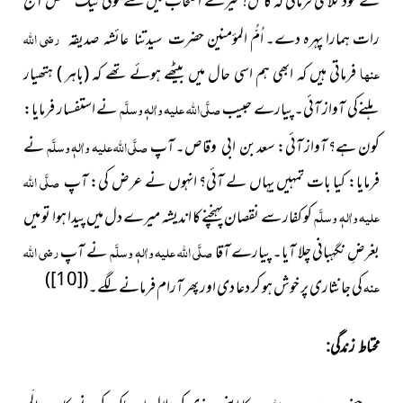
نے خود کلامی فرمائی کہ کاش! میرے اصحاب
میں سے کوئی نیک شخص آج
رات ہمارا پہرہ دے۔ اُمُّ المؤمنین
رضی اللہ
حضرت سیدتنا عائشہ صدیقہ
عنہا
فرماتی ہیں کہ ابھی ہم اسی حال
میں بیٹھے ہوئے تھے کہ (باہر ) ہتھیار
ہلنےکی آواز آئی۔ پیارے حبیب
صلَّی اللہ علیہ واٰلہٖ وسلَّم
نے استفسار فرمایا:
کون ہے؟ آواز آئی:
سعد
آپ
صلَّی اللہ علیہ واٰلہٖ وسلَّم
نے
بن ابی وقاص۔
فرمایا: کیا بات تمہیں یہاں
لے آئی؟ انہوں نے عرض کی: آپ
صلَّی اللہ
علیہ واٰلہٖ وسلَّم
کو کفار سے نقصان پہنچنے کا اندیشہ میرے دل میں پیدا ہوا تو میں
بغرضِ نگہبانی چلا آیا۔ پیارے آقا
صلَّی اللہ علیہ واٰلہٖ وسلَّم
نے آپ
رضی اللہ
)
[10]
(
عنہ
کی جانثاری پر خوش ہو کر دعا دی اور پھر آرام فرمانے لگے۔
محتاط زندگی: