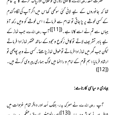
حضرت سعد
رضی اللہ عنہ
کا اپنی روزی کو حلال اور
پاک کرنے کا یہ عالَم
اگر آپ کی نگاہ گندم
تھا کہ جانوروں کے لیے لائی گئی سوکھی گھاس میں
کے کسی خوشے پر پڑ جاتی تو خدّام سے فرماتے: اس خوشے کو وہیں رکھ آؤ
)
[11]
(
جہاں سے تم نے اسے کاٹا ہے۔
آپ
رضی اللہ عنہ
جب نَماز کے
لیے باہر تشریف لاتے تو کامل رُکوع وسجود کے ساتھ مختصر نماز ادا فرماتے
لیکن جب گھر میں نماز ادا فرماتے تو طویل نماز پڑھتے۔ کسی نے وجہ پوچھی تو
ارشاد فرمایا: ہم قوم کے امام و راہنما ہیں لوگ ہماری پیروی کرتے ہیں۔
)
[12]
(
جہادی و سیاسی کارنامے:
رضی اللہ عنہ
نے معرکۂ بدر، جنگِ اُحد اور دیگر تمام غزوات میں
آپ
[13]
)
(
رضی اللہ عنہ