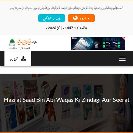
اردو
ماہنامہ خواتین
ذولقعدۃ الحرام 1447 ھ | مئی 2026 ء 
شمارہ
Toggl
navig
Hazrat Saad Bin Abi Waqas Ki Zindagi Aur Seerat