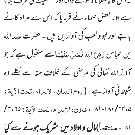
کہ اس کا پھسلانا وسوسے ڈالنا اور معصیت کی طرف بلانا
ہے
اور بعض علماء نے فرمایا کہ اس سے مراد گانے
عبداللّٰہ
باجے اور لہو و لعب کی آوازیں
ہیں ۔ حضرت
رَضِیَ اللّٰہُ تَعَالٰی عَنْہُمَا
بن عباس
سے منقول ہے کہ جو
اللّٰہ
آواز
تعالیٰ کی مرضی کے خلاف منہ سے نکلے وہ
روح البیان، الاسراء، تحت الآیۃ
شیطانی آواز ہے۔
(
:
خازن، الاسراء، تحت الآیۃ
۳ /
،
۶۵
:
،
۶۴،۵ / ۱۸۰-۱۸۱
ملتقطاً
۱۸۱
،
)
مال و اولاد میں
شریک ہونے سے کیا