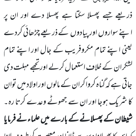
ذریعے جسے پھسلا سکتا ہے پھسلا دے اور ان پر
اپنے
سواروں
اور پیادوں
کے ذریعے چڑھائی کردے
یعنی اپنے تمام مکروفریب کے جال اور اپنے تمام
لشکر ان کے خلاف استعمال
کرلے اور تجھے مہلت دی
جاتی ہے کہ گناہ کروا کر ان کے مالوں
اور اولاد میں
توان
کا شریک ہوجا اور ان سے جھوٹے وعدے
کرتا رہ۔
شیطان کے پھسلانے کے بارے میں
علماء نے فرمایا