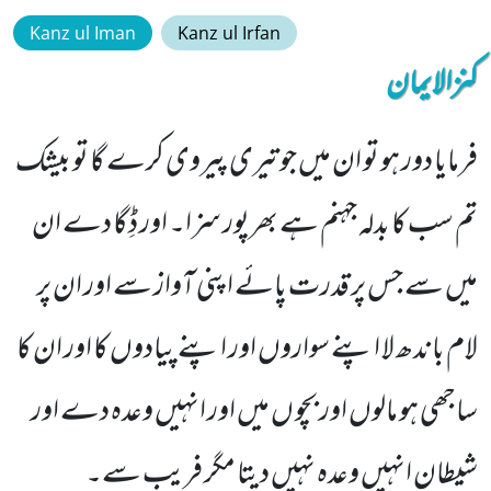
Kanz ul Iman
Kanz ul Irfan
کنزالایمان
فرمایا دور ہو تو ان میں جو تیری پیروی کرے گا تو بیشک
تم سب کا بدلہ جہنم ہے بھرپور سزا۔ اور ڈِگا دے ان
میں سے جس پر قدرت پائے اپنی آواز سے اور ان پر
لام باندھ لا اپنے سواروں اور اپنے پیادوں کا اور ان کا
ساجھی ہو مالوں اور بچو ں میں اور انہیں وعدہ دے اور
شیطان انہیں وعدہ نہیں دیتا مگر فریب سے۔