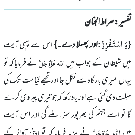
تفسیر : ‎صراط الجنان
وَ اسْتَفْزِزْ
:
{
اور پھسلا دے۔}
اس سے پہلی آیت
اللّٰہ
عَزَّوَجَلَّ
میں
شیطان کے جواب میں
نے فرمایا کہ تو
یہاں
میری
بارگاہ سے نکل جا اور تجھے قیامت تک کی
مہلت دی گئی ہے اور یاد رکھ کہ جو تیری پیروی کرے
گا تو اسے جہنم کی بھرپور سزا ملے
گی اور اس آیت
اللّٰہ
عَزَّوَجَلَّ
میں
نے مزید فرمایا کہ تو اپنی آواز کے