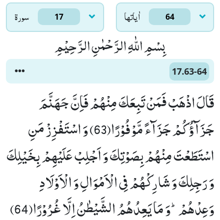
اٰياتها
سورۃ
17
64
بِسْمِ اللّٰهِ الرَّحْمٰنِ الرَّحِیْمِ
17.63-64
قَالَ اذْهَبْ فَمَنْ تَبِعَكَ مِنْهُمْ فَاِنَّ جَهَنَّمَ
جَزَآؤُكُمْ جَزَآءً مَّوْفُوْرًا(63) وَ اسْتَفْزِزْ مَنِ
اسْتَطَعْتَ مِنْهُمْ بِصَوْتِكَ وَ اَجْلِبْ عَلَیْهِمْ بِخَیْلِكَ
وَ رَجِلِكَ وَ شَارِكْهُمْ فِی الْاَمْوَالِ وَ الْاَوْلَادِ
وَعِدْهُمْؕ-وَ مَا یَعِدُهُمُ الشَّیْطٰنُ اِلَّا غُرُوْرًا(64)