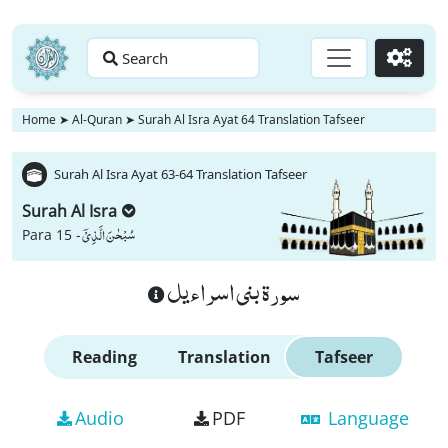
Search
Go
Home
➤
Al-Quran
➤
Surah Al Isra Ayat 64 Translation Tafseer
Surah Al Isra Ayat 63-64 Translation Tafseer
Surah Al Isra
سُبْحٰنَ الَّذِیْۤ
Para 15 -
سورة بنى اسراءيل
Reading
Translation
Tafseer
Audio
PDF
Language