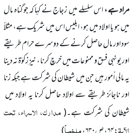
مراد ہے ،
اس سلسلے میں
زجاج نے کہا کہ جو گناہ مال
میں
ہو یا اولاد میں
ہو، ابلیس اس میں
شریک ہے، مثلاً
سود اور مال حاصل کرنے کے دوسرے حرام طریقے
اور یونہی فسق و ممنوعات میں
خرچ کرنا ، نیز زکوٰۃ نہ دینا
یہ مالی اُمور ہیں
جن میں
شیطان کی شرکت ہے جبکہ زنا
اور ناجائز طریقے سے اولاد حاصل کرنا یہ اولاد میں
مدارک، الاسراء، تحت
شیطان کی شرکت ہے۔
(
الآیۃ
ملخصاً
:
۶۴
، ص
۶۳۰
،
)