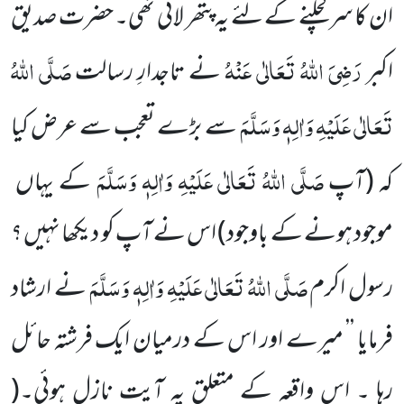
ان کا سر کچلنے کے لئے یہ پتھر لائی
تھی۔ حضرت صدیق
رَضِیَ اللّٰہُ تَعَالٰی عَنْہُ
صَلَّی اللّٰہُ
اکبر
نے تاجدارِ رسالت
تَعَالٰی عَلَیْہِ وَاٰلِہٖ وَسَلَّمَ
سے بڑے تعجب سے عرض کیا
صَلَّی اللّٰہُ تَعَالٰی عَلَیْہِ وَاٰلِہٖ وَسَلَّمَ
کہ
(آپ
کے یہاں
موجود ہونے کے باوجود)
اس نے آپ کو دیکھا نہیں ؟
صَلَّی اللّٰہُ تَعَالٰی عَلَیْہِ وَاٰلِہٖ وَسَلَّمَ
رسول اکرم
نے ارشاد
فرمایا ’’ میرے اور اس کے درمیان ایک فرشتہ حائل
رہا ۔ اس واقعہ کے متعلق یہ آیت نازل ہوئی۔
(