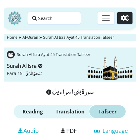
Search
Go
Home
➤
Al-Quran
➤
Surah Al Isra Ayat 45 Translation Tafseer
Surah Al Isra Ayat 45 Translation Tafseer
Surah Al Isra
سُبْحٰنَ الَّذِیْۤ
Para 15 -
سورة بنى اسراءيل
Reading
Translation
Tafseer
Audio
PDF
Language