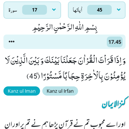
اٰياتها
سورۃ
17
45
بِسْمِ اللّٰهِ الرَّحْمٰنِ الرَّحِیْمِ
17.45
وَ اِذَا قَرَاْتَ الْقُرْاٰنَ جَعَلْنَا بَیْنَكَ وَ بَیْنَ الَّذِیْنَ لَا
یُؤْمِنُوْنَ بِالْاٰخِرَةِ حِجَابًا مَّسْتُوْرًاۙ (45)
Kanz ul Iman
Kanz ul Irfan
کنزالایمان
اور اے محبوب تم نے قرآن پڑھا ہم نے تم پر اور ان