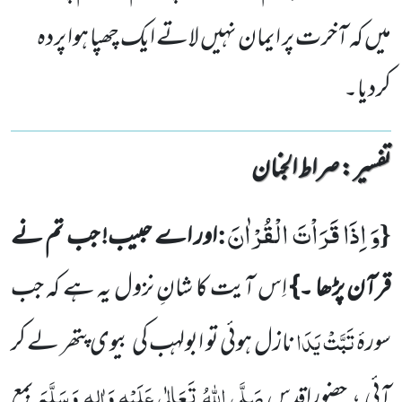
میں کہ آخرت پر ایمان نہیں لاتے ایک چھپا ہوا پردہ
کردیا۔
تفسیر : ‎صراط الجنان
وَ اِذَا قَرَاْتَ الْقُرْاٰنَ
:
{
اور اے حبیب! جب تم نے
قرآن پڑھا ۔}
اِس آیت کا شانِ نزول یہ ہے کہ جب
تَبَّتْ یَدَا
سورۂ
نازل ہوئی تو ابولہب کی بیوی پتھر لے کر
صَلَّی اللّٰہُ تَعَالٰی عَلَیْہِ وَاٰلِہٖ وَسَلَّمَ
آئی ، حضورِاقدس
بمع