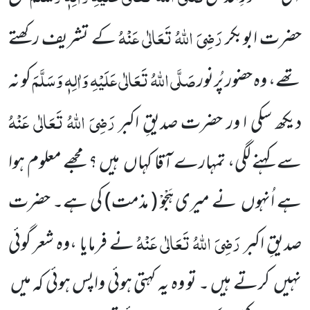
رَضِیَ اللّٰہُ تَعَالٰی عَنْہُ
حضرت ابوبکر
کے تشریف رکھتے
صَلَّی اللّٰہُ تَعَالٰی عَلَیْہِ وَاٰلِہٖ وَسَلَّمَ
تھے، وہ حضور پُرنور
کو نہ
رَضِیَ اللّٰہُ تَعَالٰی عَنْہُ
دیکھ سکی ا ور حضرت صدیقِ اکبر
سے کہنے لگی، تمہارے آقا کہاں
ہیں ؟ مجھے معلوم ہوا
ہے اُنہوں
نے میری ہَجْوْ
( مذمت)
کی ہے۔ حضرت
رَضِیَ اللّٰہُ
تَعَالٰی عَنْہُ
صدیقِ اکبر
نے فرمایا ،وہ شعر گوئی
نہیں
کرتے ہیں ۔ تو وہ یہ کہتی ہوئی واپس ہوئی کہ میں