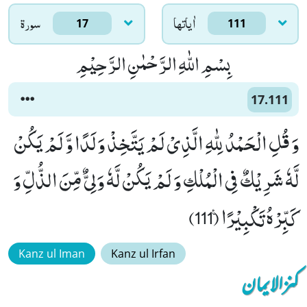
اٰياتها
سورۃ
17
111
بِسْمِ اللّٰهِ الرَّحْمٰنِ الرَّحِیْمِ
17.111
وَ قُلِ الْحَمْدُ لِلّٰهِ الَّذِیْ لَمْ یَتَّخِذْ وَلَدًا وَّ لَمْ یَكُنْ
لَّهٗ شَرِیْكٌ فِی الْمُلْكِ وَ لَمْ یَكُنْ لَّهٗ وَلِیٌّ مِّنَ الذُّلِّ وَ
كَبِّرْهُ تَكْبِیْرًا۠ (111)
Kanz ul Iman
Kanz ul Irfan
کنزالایمان