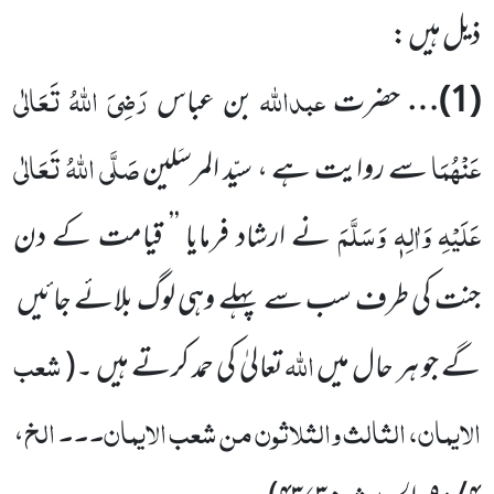
ذیل ہیں :
عبداللّٰہ
رَضِیَ اللّٰہُ تَعَالٰی
(
1
)…
حضرت
بن عباس
عَنْہُمَا
صَلَّی اللّٰہُ تَعَالٰی
سے روایت ہے ، سیّد المرسَلین
عَلَیْہِ وَاٰلِہٖ وَسَلَّمَ
نے
ارشاد فرمایا ’’ قیامت کے دن
جنت کی طرف سب سے پہلے وہی لوگ بلائے جائیں
اللّٰہ
شعب
گے جو ہر حال میں
تعالیٰ کی حمد
کرتے ہیں ۔
(
الایمان، الثالث والثلاثون من شعب الایمان۔۔۔ الخ
،