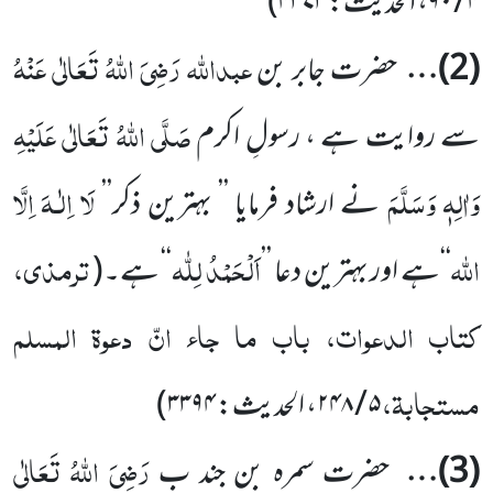
۴ / ۹۰
، الحدیث:
۴۳۷۳
)
عبداللّٰہ
رَضِیَ اللّٰہُ تَعَالٰی عَنْہُ
(
2
)…
حضرت جابر بن
صَلَّی اللّٰہُ تَعَالٰی عَلَیْہِ
سے روایت ہے ، رسولِ اکرم
وَاٰلِہٖ وَسَلَّمَ
لَا
اِلٰـہ
َ اِلَّا
نے ارشاد
فرمایا ’’ بہترین ذکر’
’
اللّٰہ
اَلْحَمْدُ لِلّٰہ
ترمذی،
‘‘
ہے اور بہترین دعا
’’
‘‘
ہے۔
(
کتاب الدعوات، باب ما جاء انّ دعوۃ المسلم
مستجابۃ،
۵ / ۲۴۸
، الحدیث:
۳۳۹۴
)
رَضِیَ اللّٰہُ تَعَالٰی
(
3
)…
حضرت سمرہ بن جند ب