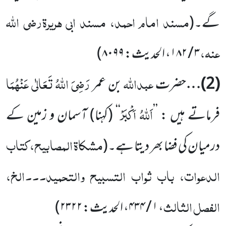
مسند امام احمد، مسند ابی ہریرۃرضی اللّٰہ
گے۔
(
عنہ،
۳ / ۱۸۲
، الحدیث:
۸۰۹۹
)
عبداللّٰہ
رَضِیَ اللّٰہُ تَعَالٰی عَنْہُمَا
(
2
)…
حضرت
بن عمر
اَللّٰہُ
اَکْبَرْ
فرماتے ہیں :
’’
‘‘
(کہنا)
آسمان و زمین کے
مشکاۃ المصابیح،
کتاب
درمیان کی فضا بھر دیتا ہے۔
(
الدعوات، باب ثواب التسبیح والتحمید۔۔۔الخ،
الفصل الثالث
،
۱ / ۴۳۴
، الحدیث:
۲۳۲۲
)