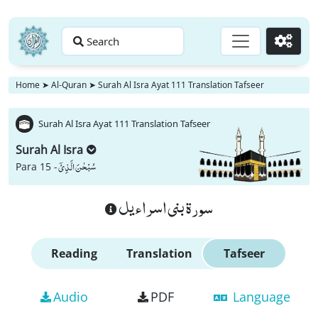
Search
Go
Home
➤
Al-Quran
➤
Surah Al Isra Ayat 111 Translation Tafseer
Surah Al Isra Ayat 111 Translation Tafseer
Surah Al Isra
سُبْحٰنَ الَّذِیْۤ
Para 15 -
سورة بنى اسراءيل
Reading
Translation
Tafseer
Audio
PDF
Language