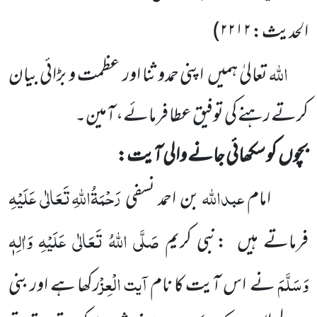
الحدیث:
۲۲۱۲
)
اللّٰہ
تعالیٰ ہمیں
اپنی حمدو ثنا اور عظمت و بڑائی بیان
کرتے رہنے کی توفیق عطا فرمائے، آمین۔
بچوں
کو سکھائی جانے والی آیت:
عبداللّٰہ
رَحْمَۃُاللّٰہِ تَعَالٰی عَلَیْہِ
امام
بن احمد نسفی
صَلَّی اللّٰہُ تَعَالٰی عَلَیْہِ وَاٰلِہٖ
فرماتے ہیں
:نبی کریم
وَسَلَّمَ
آیت الْعِزْ
نے اس آیت
کا نام
رکھا ہے اور بنی