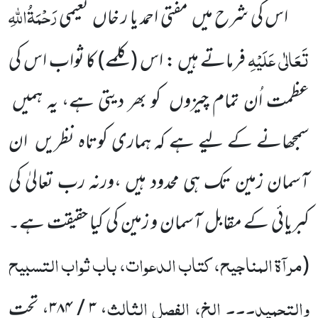
رَحْمَۃُاللّٰہِ
اس کی شرح میں
مفتی احمد یا ر خاں
نعیمی
تَعَالٰی عَلَیْہِ
فرماتے ہیں : اس
(کلمے)
کا ثواب اس کی
عظمت اُن تمام چیزوں
کو بھر دیتی ہے، یہ ہمیں
سمجھانے کے لیے ہے کہ ہماری کوتاہ نظریں
ان
آسمان زمین تک ہی محدود ہیں ،ورنہ رب تعالیٰ کی
کبریائی کے مقابل آسمان و زمین کی کیا حقیقت ہے۔
مرآۃ المناجیح، کتاب الدعوات، باب ثواب التسبیح
(
والتحمید۔۔۔ الخ، الفصل الثالث
،
۳
/
۳۸۴
، تحت