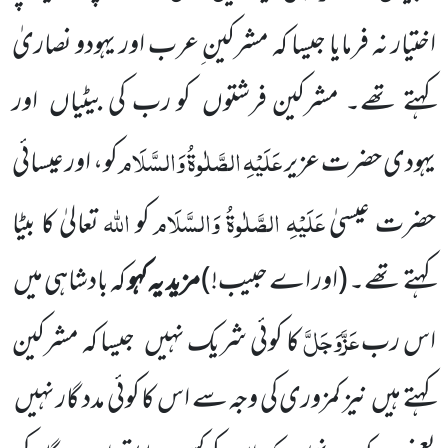
اختیار نہ فرمایا جیسا
کہ مشرکین ِعرب اور یہودو نصاریٰ
کہتے تھے۔ مشرکین
فرشتوں
کو رب کی بیٹیاں
اور
عَلَیْہِ الصَّلٰوۃُ وَالسَّلَام
یہودی حضرت عزیر
کو، اور عیسائی
عَلَیْہِ الصَّلٰوۃُ وَالسَّلَام
اللّٰہ
حضرت عیسیٰ
کو
تعالیٰ کا بیٹا
کہتے
تھے۔
(اور اے حبیب!)
مزید یہ کہو
کہ بادشاہی میں
عَزَّوَجَلَّ
اس رب
کا کوئی شریک نہیں
جیسا کہ مشرکین
کہتے ہیں
نیز کمزوری کی وجہ سے اس کا کوئی مدد گار نہیں