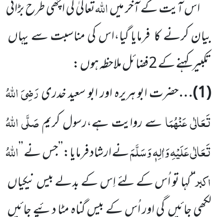
اللّٰہ
اس آیت کے آخر میں
تعالیٰ کی اچھی طرح بڑائی
بیان کرنے کا
فرمایا گیا،اس کی مناسبت سے یہاں
تکبیر کہنے کے
2
فضائل ملاحظہ ہوں :
رَضِیَ اللّٰہُ
(
1
)…
حضرت ابو ہریرہ اور ابو سعید خدری
تَعَالٰی عَنْہُمَا
صَلَّی اللّٰہُ
سے روایت ہے،رسول کریم
تَعَالٰی عَلَیْہِ وَاٰلِہٖ وَسَلَّمَ
اللّٰہُ
نے ارشاد فرمایا:’’جس نے
’’
اکبر
‘‘کہا تو اُس کے لئے اِس کے بدلے بیس نیکیاں
لکھی جائیں
گی اور اُس کے بیس گناہ مٹا دئیے جائیں