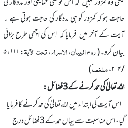
یعنی وہ کمزور نہیں
کہ اس کوکسی حمایتی اور مددگار کی
حاجت ہو کہ کمزور کو ہی مددگار کی حاجت ہوتی ہے ۔
آیت کے آخر میں
فرمایا کہ
اس کی اچھی طرح بڑائی
روح البیان، الاسراء، تحت الآیۃ
بیان کرو۔
(
:
۱۱۱
،
۵
ملخصاً
)
،
/ ۲۱۴
اللّٰہ
تعالیٰ کی حمد کرنے کے
3
فضائل:
اللّٰہ
اس آیت کی ابتداء میں
تعالیٰ کی حمد کرنے کا فرمایا
گیا ، اس مناسبت سے یہاں
حمد کے
3
فضائل درج