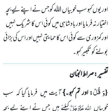
اور یوں کہو سب خوبیاں اللہ کو جس نے اپنے لیے بچہ
اختیار نہ فرمایا اور بادشاہی میں کوئی اس کا شریک نہیں
اور کمزوری سے کوئی اس کا حمایتی نہیں اور اس کی بڑائی
بولنے کو تکبیر کہو۔
تفسیر : ‎صراط الجنان
وَ قُلْ
{
: اور تم کہو۔}
آیت میں
فرمایا گیا کہ
سب
اللّٰہ
عَزَّوَجَلَّ
خوبیاں
کیلئے ہیں
جس نے اپنے لیے بچہ