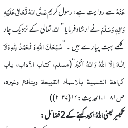
عَنْہُ
صَلَّی اللّٰہُ تَعَالٰی عَلَیْہِ
سے روایت ہے، رسول کریم
وَاٰلِہٖ وَسَلَّمَ
اللّٰہ
نے ارشاد
فرمایا ’’
تعالیٰ کے نزدیک چار
سُبْحَانَ اللّٰہِ وَالْحَمْدُ لِلّٰہِ وَلَا
کلمے بہت پیارے ہیں ۔ ’’
اِلٰـہَ اِلَّا اللّٰہُ وَاللّٰہُ اَکْبَر
مسلم، کتاب الآداب، باب
(
‘‘
کراہۃ التسمیۃ بالاسماء القبیحۃ وینافع وغیرہ،
ص
۱۱۸۱
، الحدیث:
۱۲(۲۱۳۷)
)
اللّٰہُ اکبر
تکبیر یعنی
کہنے کے
2
فضائل: